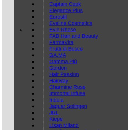
Captain Cook
Elegance Plus
Eurostil
Eveline Cosmetics
Evin Rhose
FAB Hair and Beauty
FarmaVita
Frutti di Bosco
GA.MA
Gamma Più
Gordon
Hair Passion
Hairway
Charmine Rose
Immortal Infuse
Indola
Jaguar Solingen
JRL
Kiepe
Lisap Milano