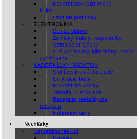
Kadernícke/Kozmetické
kufre
Ostatné pomôcky
ELEKTRONIKA
Sušiče vlasov
Žehličky, kulmy, krepovačky
Strihacie strojčeky
Sušiace helmy, klimazóny, parné
zvlhčovače
KADERNÍCKY NÁBYTOK
Stoličky, kreslá, taburety
Umývacie boxy
Kadernícke vozíky
Zrkadlá, pracoviská
Recepcie, sedačky na
recepciu
Náhradné diely
Nechtárky
Neprehliadnite
Novinky