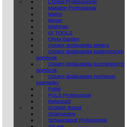
L’Oréal Professionnel
Matador Professional
Matrix
Moser
Nishman
O! TOOLS
Olivia Garden
Ostatní dodávatelia elektra
Ostatní dodávatelia kaderníckych
pomôcok
Ostatní dodávatelia kozmetických
pomôcok
Ostatní dodávatelia nechtovej
kozmetiky
Pollié
PULS Professional
Refectocil
Scottish Beard
Shamuratov
Schwarzkopf Professional
Silcare