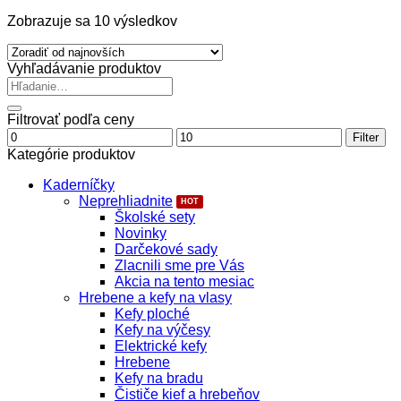
Zoradené
Zobrazuje sa 10 výsledkov
podľa
najnovších
Vyhľadávanie produktov
Hľadať:
Filtrovať podľa ceny
Minimálna
Maximálna
Filter
cena
cena
Kategórie produktov
Kaderníčky
Neprehliadnite
Školské sety
Novinky
Darčekové sady
Zlacnili sme pre Vás
Akcia na tento mesiac
Hrebene a kefy na vlasy
Kefy ploché
Kefy na výčesy
Elektrické kefy
Hrebene
Kefy na bradu
Čističe kief a hrebeňov