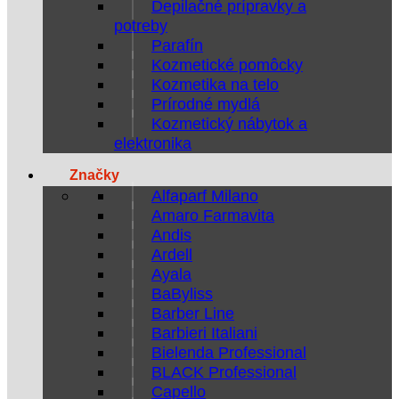
Depilačné prípravky a
potreby
Parafín
Kozmetické pomôcky
Kozmetika na telo
Prírodné mydlá
Kozmetický nábytok a
elektronika
Značky
Alfaparf Milano
Amaro Farmavita
Andis
Ardell
Ayala
BaByliss
Barber Line
Barbieri Italiani
Bielenda Professional
BLACK Professional
Capello