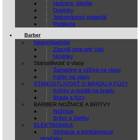
Nožnice, kliešte
Doplnky
Jednorázový materiál
Pedikúra
Barber
Neprehliadnite
Zlacnili sme pre Vás
Novinky
Starostlivosť o vlasy
Šampóny a výživa na vlasy
Farby na vlasy
STAROSTLIVOSŤ O BRADU A FÚZY
Krémy a mydlá na bradu
Brada a fúzy
BARBER NOŽNICE A BRITVY
Nožnice
Britvy a žiletky
ELEKTRONIKA
Strihacie a kontúrovacie
strojčeky