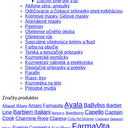
Zlacnili sme pre Vás
Aktívne séra, ampulky
Odličovacie a čistiace prípravky pred exfoliáciou
Krémové masky, Gélové masky
Alginátové masky
Peelingy
Ošetrenie očného okolia
Ošetrenie rúk
Špeciálne ošetrujúce krémy a fluid
Farba na obočie
Toniká a tonizačné prípravky
Kozmetické pomôcky
Kozmetický nábytok a elektronika
Depilačné prípravky a potreby
Parafín
Riasy, trsy
Kozmetika na telo
Prírodné mydlá
Značky produktov
Ayala
BaByliss
Barber
Amaro Farmavita
Alfaparf Milano
Barbieri Italiani
Capello
Line
Captain
Beardburys
Barburys
Cook
Charmine Rose
Claresa
Color Art Desiree
Cooboard
Diapason
FarmaVita
Eveline Cosmetics
Evin Rhose
MIlano