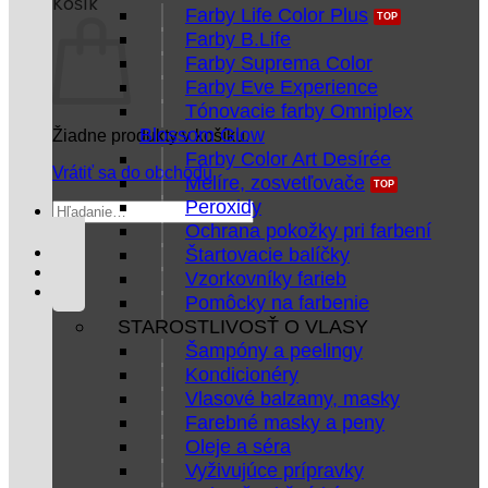
Košík
Farby Life Color Plus
Farby B.Life
Farby Suprema Color
Farby Eve Experience
Tónovacie farby Omniplex
Blossom Glow
Žiadne produkty v košíku.
Farby Color Art Desírée
Vrátiť sa do obchodu
Melíre, zosvetľovače
Peroxidy
Hľadať:
Ochrana pokožky pri farbení
Štartovacie balíčky
Vzorkovníky farieb
Pomôcky na farbenie
STAROSTLIVOSŤ O VLASY
Šampóny a peelingy
Kondicionéry
Vlasové balzamy, masky
Farebné masky a peny
Oleje a séra
Vyživujúce prípravky