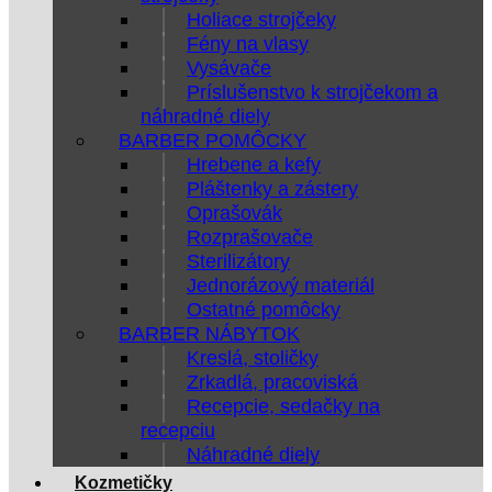
Holiace strojčeky
Fény na vlasy
Vysávače
Príslušenstvo k strojčekom a
náhradné diely
BARBER POMÔCKY
Hrebene a kefy
Pláštenky a zástery
Oprašovák
Rozprašovače
Sterilizátory
Jednorázový materiál
Ostatné pomôcky
BARBER NÁBYTOK
Kreslá, stoličky
Zrkadlá, pracoviská
Recepcie, sedačky na
recepciu
Náhradné diely
Kozmetičky