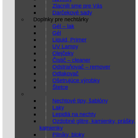
Zlacnili sme pre Vás
Darčekové sady
Doplnky pre nechtárky
Gél – lak
Gél
Liquid, Primer
UV Lampy
Olejčeky
Čistič – cleaner
Odstraňovač – remover
Odlakovač
Ošetrujúce výrobky
Štetce
Nechtové tipy, šablóny
Laky
Lepidlá na nechty
Ozdobné glitre, kamienky, prášky,
kamienky
Pilníky, bloky