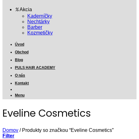
Akcia
Kaderníčky
Nechtárky
Barber
Kozmetičky
Úvod
Obchod
Blog
PULS HAIR ACADEMY
O nás
Kontakt
Menu
Eveline Cosmetics
Domov
/
Produkty so značkou “Eveline Cosmetics”
Filter