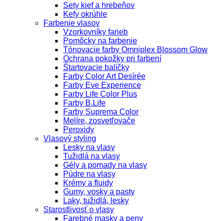
Sety kief a hrebeňov
Kefy okrúhle
Farbenie vlasov
Vzorkovníky farieb
Pomôcky na farbenie
Tónovacie farby Omniplex Blossom Glow
Ochrana pokožky pri farbení
Štartovacie balíčky
Farby Color Art Desírée
Farby Eve Experience
Farby Life Color Plus
Farby B.Life
Farby Suprema Color
Melíre, zosvetľovače
Peroxidy
Vlasový styling
Lesky na vlasy
Tužidlá na vlasy
Gély a pomady na vlasy
Púdre na vlasy
Krémy a fluidy
Gumy, vosky a pasty
Laky, tužidlá, lesky
Starostlivosť o vlasy
Farebné masky a peny