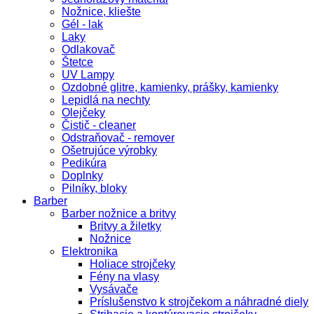
Nožnice, kliešte
Gél - lak
Laky
Odlakovač
Štetce
UV Lampy
Ozdobné glitre, kamienky, prášky, kamienky
Lepidlá na nechty
Olejčeky
Čistič - cleaner
Odstraňovač - remover
Ošetrujúce výrobky
Pedikúra
Doplnky
Pilníky, bloky
Barber
Barber nožnice a britvy
Britvy a žiletky
Nožnice
Elektronika
Holiace strojčeky
Fény na vlasy
Vysávače
Príslušenstvo k strojčekom a náhradné diely