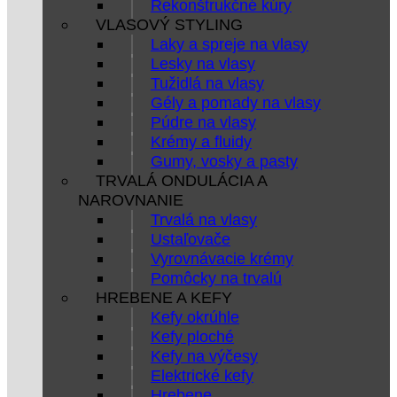
Rekonštrukčné kúry
VLASOVÝ STYLING
Laky a spreje na vlasy
Lesky na vlasy
Tužidlá na vlasy
Gély a pomady na vlasy
Púdre na vlasy
Krémy a fluidy
Gumy, vosky a pasty
TRVALÁ ONDULÁCIA A
NAROVNANIE
Trvalá na vlasy
Ustaľovače
Vyrovnávacie krémy
Pomôcky na trvalú
HREBENE A KEFY
Kefy okrúhle
Kefy ploché
Kefy na výčesy
Elektrické kefy
Hrebene