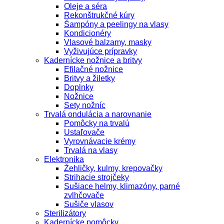
Oleje a séra
Rekonštrukčné kúry
Šampóny a peelingy na vlasy
Kondicionéry
Vlasové balzamy, masky
Vyživujúce prípravky
Kadernícke nožnice a britvy
Efilačné nožnice
Britvy a žiletky
Doplnky
Nožnice
Sety nožníc
Trvalá ondulácia a narovnanie
Pomôcky na trvalú
Ustaľovače
Vyrovnávacie krémy
Trvalá na vlasy
Elektronika
Žehličky, kulmy, krepovačky
Strihacie strojčeky
Sušiace helmy, klimazóny, parné
zvlhčovače
Sušiče vlasov
Sterilizátory
Kadernícke pomôcky