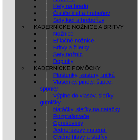
Kefy na bradu
Čističe kief a hrebeňov
Sety kief a hrebeňov
KADERNÍCKE NOŽNICE A BRITVY
Nožnice
Efilačné nožnice
Britvy a žiletky
Sety nožníc
Doplnky
KADERNÍCKE POMÔCKY
Pláštenky, zástery, tričká
Vlásenky, pinety, štipce,
sponky
Výplne do vlasov, sieťky,
gumičky
Natáčky, sieťky na natáčky
Rozprašovače
Oprašováky
Jednorázový materiál
Cvičné hlavy a statívy