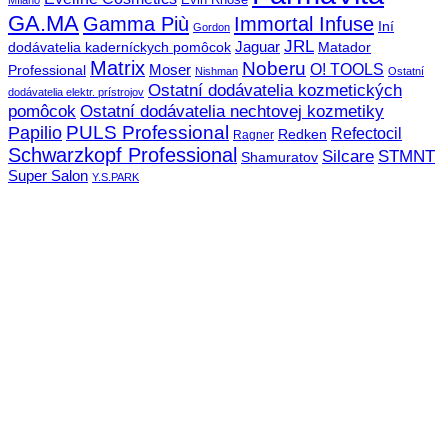
GA.MA
Gamma Più
Immortal Infuse
Iní
Gordon
JRL
Jaguar
dodávatelia kaderníckych pomôcok
Matador
Matrix
Noberu
O! TOOLS
Moser
Professional
Nishman
Ostatní
Ostatní dodávatelia kozmetických
dodávatelia elektr. prístrojov
pomôcok
Ostatní dodávatelia nechtovej kozmetiky
PULS Professional
Papilio
Refectocil
Redken
Ragner
Schwarzkopf Professional
STMNT
Silcare
Shamuratov
Super Salon
Y.S.PARK