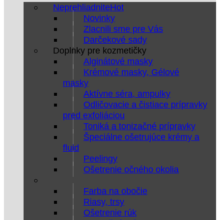
Neprehliadnite
Novinky
Zlacnili sme pre Vás
Darčekové sady
Doplnky pre kozmetičky
Alginátové masky
Krémové masky, Gélové
masky
Aktívne séra, ampulky
Odličovacie a čistiace prípravky
pred exfoliáciou
Toniká a tonizačné prípravky
Špeciálne ošetrujúce krémy a
fluid
Peelingy
Ošetrenie očného okolia
Farba na obočie
Riasy, trsy
Ošetrenie rúk