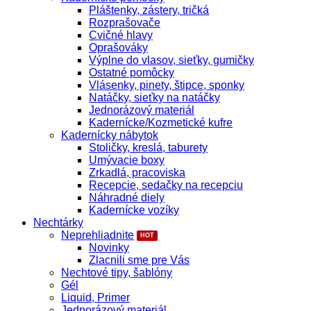
Pláštenky, zástery, tričká
Rozprašovače
Cvičné hlavy
Oprašováky
Výplne do vlasov, sieťky, gumičky
Ostatné pomôcky
Vlásenky, pinety, štipce, sponky
Natáčky, sieťky na natáčky
Jednorázový materiál
Kadernícke/Kozmetické kufre
Kadernícky nábytok
Stoličky, kreslá, taburety
Umývacie boxy
Zrkadlá, pracoviska
Recepcie, sedačky na recepciu
Náhradné diely
Kadernícke vozíky
Nechtárky
Neprehliadnite
Novinky
Zlacnili sme pre Vás
Nechtové tipy, šablóny
Gél
Liquid, Primer
Jednorázový materiál