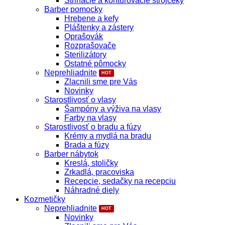
Strihacie a kontúrovacie strojčeky
Barber pomocky
Hrebene a kefy
Pláštenky a zástery
Oprašovák
Rozprašovače
Sterilizátory
Ostatné pômocky
Neprehliadnite
Zlacnili sme pre Vás
Novinky
Starostlivosť o vlasy
Šampóny a výživa na vlasy
Farby na vlasy
Starostlivosť o bradu a fúzy
Krémy a mydlá na bradu
Brada a fúzy
Barber nábytok
Kreslá, stoličky
Zrkadlá, pracoviska
Recepcie, sedačky na recepciu
Náhradné diely
Kozmetičky
Neprehliadnite
Novinky