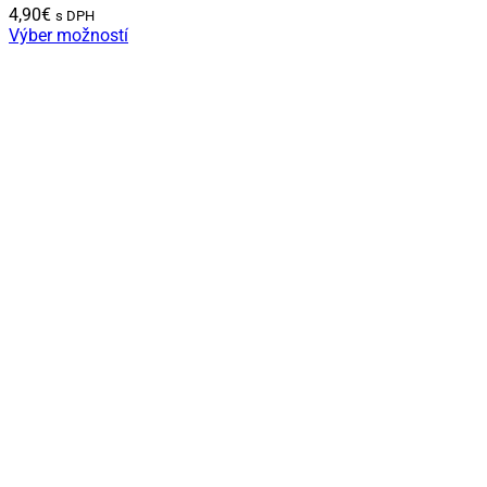
4,90
€
s DPH
Výber možností
Tento
produkt
má
viacero
variantov.
Možnosti
si
môžete
vybrať
na
stránke
produktu.