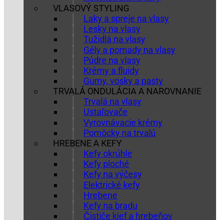
VLASOVÝ STYLING
Laky a spreje na vlasy
Lesky na vlasy
Tužidlá na vlasy
Gély a pomady na vlasy
Púdre na vlasy
Krémy a fluidy
Gumy, vosky a pasty
TRVALÁ ONDULÁCIA A NAROVNANIE
Trvalá na vlasy
Ustaľovače
Vyrovnávacie krémy
Pomôcky na trvalú
HREBENE A KEFY
Kefy okrúhle
Kefy ploché
Kefy na výčesy
Elektrické kefy
Hrebene
Kefy na bradu
Čističe kief a hrebeňov