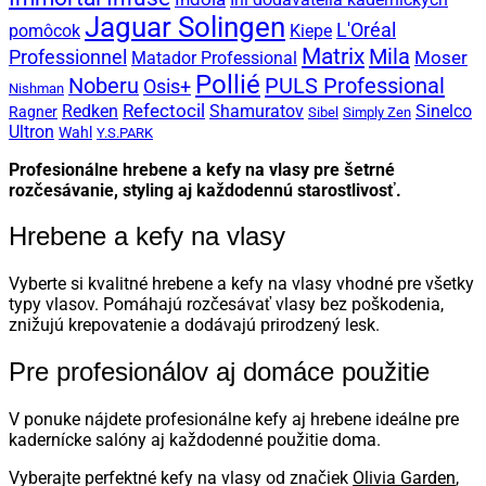
Jaguar Solingen
L'Oréal
Kiepe
pomôcok
Matrix
Mila
Professionnel
Moser
Matador Professional
Pollié
PULS Professional
Noberu
Osis+
Nishman
Refectocil
Redken
Shamuratov
Sinelco
Ragner
Sibel
Simply Zen
Ultron
Wahl
Y.S.PARK
Profesionálne hrebene a kefy na vlasy pre šetrné
rozčesávanie, styling aj každodennú starostlivosť.
Hrebene a kefy na vlasy
Vyberte si kvalitné hrebene a kefy na vlasy vhodné pre všetky
typy vlasov. Pomáhajú rozčesávať vlasy bez poškodenia,
znižujú krepovatenie a dodávajú prirodzený lesk.
Pre profesionálov aj domáce použitie
V ponuke nájdete profesionálne kefy aj hrebene ideálne pre
kadernícke salóny aj každodenné použitie doma.
Vyberajte perfektné kefy na vlasy od značiek
Olivia Garden
,