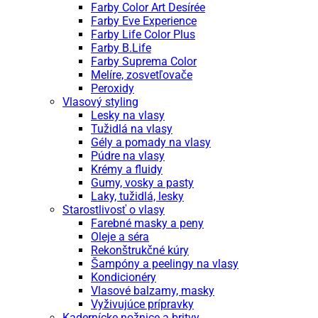
Farby Color Art Desírée
Farby Eve Experience
Farby Life Color Plus
Farby B.Life
Farby Suprema Color
Melíre, zosvetľovače
Peroxidy
Vlasový styling
Lesky na vlasy
Tužidlá na vlasy
Gély a pomady na vlasy
Púdre na vlasy
Krémy a fluidy
Gumy, vosky a pasty
Laky, tužidlá, lesky
Starostlivosť o vlasy
Farebné masky a peny
Oleje a séra
Rekonštrukčné kúry
Šampóny a peelingy na vlasy
Kondicionéry
Vlasové balzamy, masky
Vyživujúce prípravky
Kadernícke nožnice a britvy