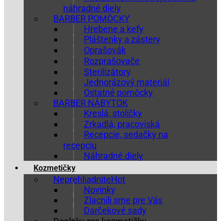
náhradné diely
BARBER POMÔCKY
Hrebene a kefy
Pláštenky a zástery
Oprašovák
Rozprašovače
Sterilizátory
Jednorázový materiál
Ostatné pomôcky
BARBER NÁBYTOK
Kreslá, stoličky
Zrkadlá, pracoviská
Recepcie, sedačky na
recepciu
Náhradné diely
Kozmetičky
Neprehliadnite
Novinky
Zlacnili sme pre Vás
Darčekové sady