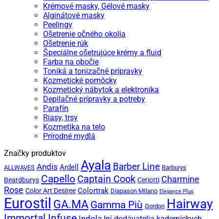
Krémové masky, Gélové masky
Alginátové masky
Peelingy
Ošetrenie očného okolia
Ošetrenie rúk
Špeciálne ošetrujúce krémy a fluid
Farba na obočie
Toniká a tonizačné prípravky
Kozmetické pomôcky
Kozmetický nábytok a elektronika
Depilačné prípravky a potreby
Parafín
Riasy, trsy
Kozmetika na telo
Prírodné mydlá
Značky produktov
Ayala
Barber Line
Andis
Ardell
ALLWAVES
Barburys
Capello
Captain Cook
Charmine
Beardburys
Ceriotti
Rose
Colortrak
Color Art Desiree
Diapason MIlano
Elegance Plus
Eurostil
Hairway
GA.MA
Gamma Più
Gordon
Immortal Infuse
Indola
Iní dodávatelia kaderníckych