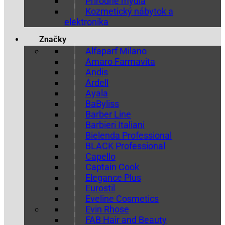
Prírodné mydlá
Kozmetický nábytok a
elektronika
Značky
Alfaparf Milano
Amaro Farmavita
Andis
Ardell
Ayala
BaByliss
Barber Line
Barbieri Italiani
Bielenda Professional
BLACK Professional
Capello
Captain Cook
Elegance Plus
Eurostil
Eveline Cosmetics
Evin Rhose
FAB Hair and Beauty