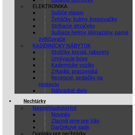
ELEKTRONIKA
Sušiče vlasov
Žehličky, kulmy, krepovačky
Strihacie strojčeky
Sušiace helmy, klimazóny, parné
zvlhčovače
KADERNÍCKY NÁBYTOK
Stoličky, kreslá, taburety
Umývacie boxy
Kadernícke vozíky
Zrkadlá, pracoviská
Recepcie, sedačky na
recepciu
Náhradné diely
Nechtárky
Neprehliadnite
Novinky
Zlacnili sme pre Vás
Darčekové sady
Doplnky pre nechtárky