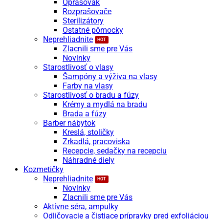
Oprašovák
Rozprašovače
Sterilizátory
Ostatné pômocky
Neprehliadnite
Zlacnili sme pre Vás
Novinky
Starostlivosť o vlasy
Šampóny a výživa na vlasy
Farby na vlasy
Starostlivosť o bradu a fúzy
Krémy a mydlá na bradu
Brada a fúzy
Barber nábytok
Kreslá, stoličky
Zrkadlá, pracoviska
Recepcie, sedačky na recepciu
Náhradné diely
Kozmetičky
Neprehliadnite
Novinky
Zlacnili sme pre Vás
Aktívne séra, ampulky
Odličovacie a čistiace prípravky pred exfoliáciou