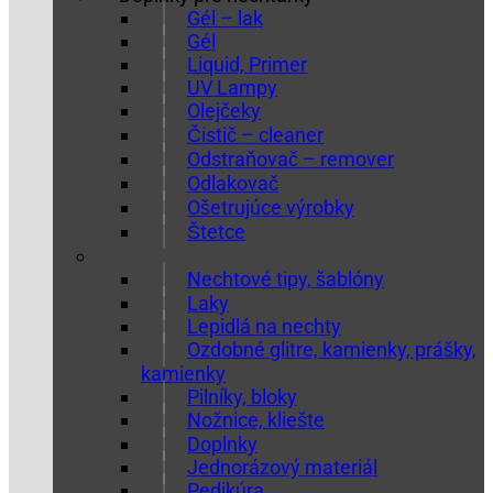
Gél – lak
Gél
Liquid, Primer
UV Lampy
Olejčeky
Čistič – cleaner
Odstraňovač – remover
Odlakovač
Ošetrujúce výrobky
Štetce
Nechtové tipy, šablóny
Laky
Lepidlá na nechty
Ozdobné glitre, kamienky, prášky,
kamienky
Pilníky, bloky
Nožnice, kliešte
Doplnky
Jednorázový materiál
Pedikúra