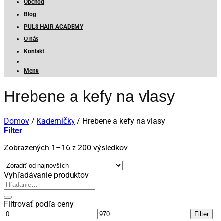
Obchod
Blog
PULS HAIR ACADEMY
O nás
Kontakt
Menu
Hrebene a kefy na vlasy
Domov
/
Kaderníčky
/
Hrebene a kefy na vlasy
Filter
Zoradené
Zobrazených 1–16 z 200 výsledkov
podľa
najnovších
Vyhľadávanie produktov
Hľadať:
Filtrovať podľa ceny
Minimálna
Maximálna
Filter