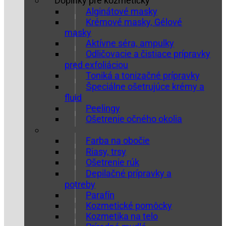
Doplnky pre kozmetičky
Alginátové masky
Krémové masky, Gélové
masky
Aktívne séra, ampulky
Odličovacie a čistiace prípravky
pred exfoliáciou
Toniká a tonizačné prípravky
Špeciálne ošetrujúce krémy a
fluid
Peelingy
Ošetrenie očného okolia
Farba na obočie
Riasy, trsy
Ošetrenie rúk
Depilačné prípravky a
potreby
Parafín
Kozmetické pomôcky
Kozmetika na telo