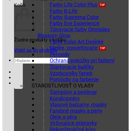
Farby Life Color Plus
Košík
Farby B.Life
Farby Suprema Color
Farby Eve Experience
Tónovacie farby Omniplex
Blossom Glow
Žiadne produkty v košíku.
Farby Color Art Desírée
Melíre, zosvetľovače
Vrátiť sa do obchodu
Peroxidy
Hľadať:
Ochrana pokožky pri farbení
Štartovacie balíčky
Vzorkovníky farieb
Pomôcky na farbenie
STAROSTLIVOSŤ O VLASY
Šampóny a peelingy
Kondicionéry
Vlasové balzamy, masky
Farebné masky a peny
Oleje a séra
Vyživujúce prípravky
Rekonštrukčné kúry