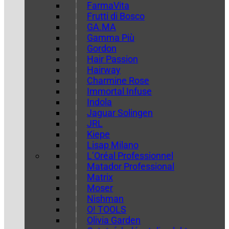
FarmaVita
Frutti di Bosco
GA.MA
Gamma Più
Gordon
Hair Passion
Hairway
Charmine Rose
Immortal Infuse
Indola
Jaguar Solingen
JRL
Kiepe
Lisap Milano
L’Oréal Professionnel
Matador Professional
Matrix
Moser
Nishman
O! TOOLS
Olivia Garden