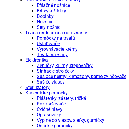
Efilačné nožnice
Britvy a žiletky
Doplnky
Nožnice
Sety nožníc
Trvalá ondulácia a narovnanie
Pomôcky na trvalú
Ustaľovače
Vyrovnávacie krémy
Trvalá na vlasy
Elektronika
Žehličky, kulmy, krepovačky
Strihacie strojčeky
Sušiace helmy, klimazóny, parné zvlhčovače
Sušiče vlasov
Sterilizátory
Kadernícke pomôcky
Pláštenky, zástery, tričká
Rozprašovače
Cvičné hlavy
Oprašováky
Výplne do vlasov, sieťky, gumičky
Ostatné pomôcky