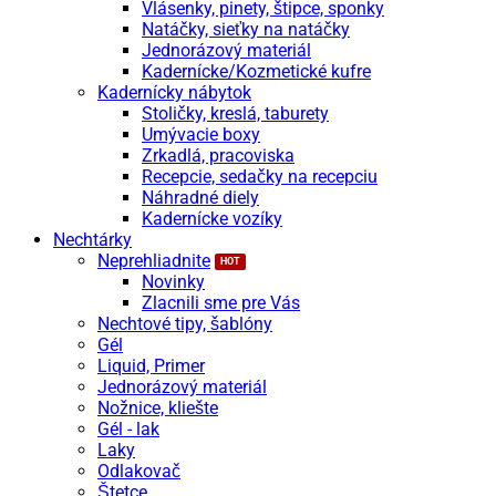
Vlásenky, pinety, štipce, sponky
Natáčky, sieťky na natáčky
Jednorázový materiál
Kadernícke/Kozmetické kufre
Kadernícky nábytok
Stoličky, kreslá, taburety
Umývacie boxy
Zrkadlá, pracoviska
Recepcie, sedačky na recepciu
Náhradné diely
Kadernícke vozíky
Nechtárky
Neprehliadnite
Novinky
Zlacnili sme pre Vás
Nechtové tipy, šablóny
Gél
Liquid, Primer
Jednorázový materiál
Nožnice, kliešte
Gél - lak
Laky
Odlakovač
Štetce