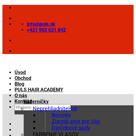
Skip
to
content
info@puls.sk
+421 903 631 842
Úvod
Obchod
Blog
PULS HAIR ACADEMY
O nás
Kontakt
Kaderníčky
Hľadať:
Neprehliadnite
Novinky
Zlacnili sme pre Vás
Darčekové sady
FARBENIE VLASOV