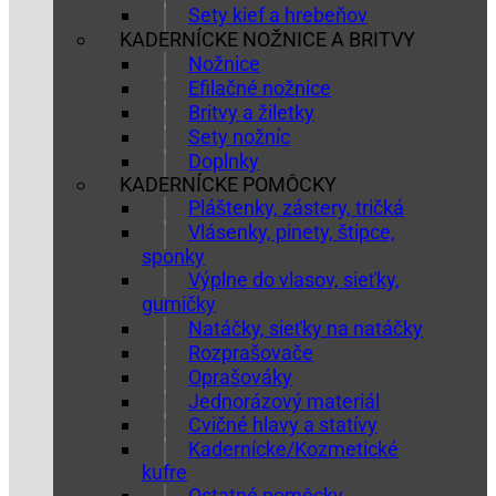
Sety kief a hrebeňov
KADERNÍCKE NOŽNICE A BRITVY
Nožnice
Efilačné nožnice
Britvy a žiletky
Sety nožníc
Doplnky
KADERNÍCKE POMÔCKY
Pláštenky, zástery, tričká
Vlásenky, pinety, štipce,
sponky
Výplne do vlasov, sieťky,
gumičky
Natáčky, sieťky na natáčky
Rozprašovače
Oprašováky
Jednorázový materiál
Cvičné hlavy a statívy
Kadernícke/Kozmetické
kufre
Ostatné pomôcky