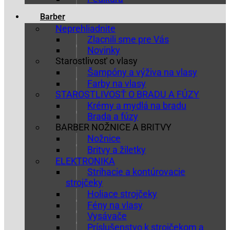
Barber
Neprehliadnite
Zlacnili sme pre Vás
Novinky
Starostlivosť o vlasy
Šampóny a výživa na vlasy
Farby na vlasy
STAROSTLIVOSŤ O BRADU A FÚZY
Krémy a mydlá na bradu
Brada a fúzy
BARBER NOŽNICE A BRITVY
Nožnice
Britvy a žiletky
ELEKTRONIKA
Strihacie a kontúrovacie
strojčeky
Holiace strojčeky
Fény na vlasy
Vysávače
Príslušenstvo k strojčekom a