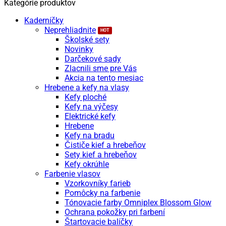
cena
cena
Kategórie produktov
Kaderníčky
Neprehliadnite
Školské sety
Novinky
Darčekové sady
Zlacnili sme pre Vás
Akcia na tento mesiac
Hrebene a kefy na vlasy
Kefy ploché
Kefy na výčesy
Elektrické kefy
Hrebene
Kefy na bradu
Čističe kief a hrebeňov
Sety kief a hrebeňov
Kefy okrúhle
Farbenie vlasov
Vzorkovníky farieb
Pomôcky na farbenie
Tónovacie farby Omniplex Blossom Glow
Ochrana pokožky pri farbení
Štartovacie balíčky