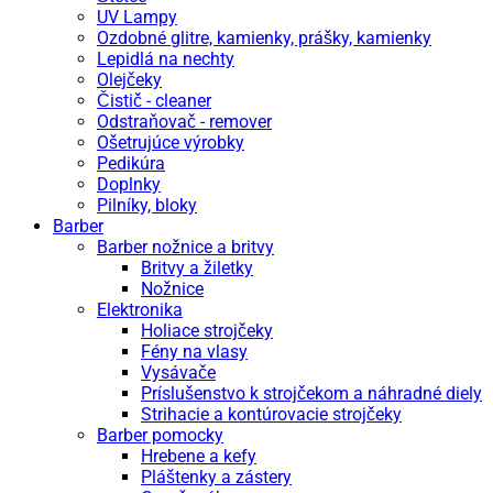
UV Lampy
Ozdobné glitre, kamienky, prášky, kamienky
Lepidlá na nechty
Olejčeky
Čistič - cleaner
Odstraňovač - remover
Ošetrujúce výrobky
Pedikúra
Doplnky
Pilníky, bloky
Barber
Barber nožnice a britvy
Britvy a žiletky
Nožnice
Elektronika
Holiace strojčeky
Fény na vlasy
Vysávače
Príslušenstvo k strojčekom a náhradné diely
Strihacie a kontúrovacie strojčeky
Barber pomocky
Hrebene a kefy
Pláštenky a zástery