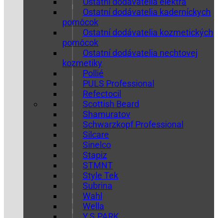
Ostatní dodávatelia elektra
Ostatní dodávatelia kaderníckych
pomôcok
Ostatní dodávatelia kozmetických
pomôcok
Ostatní dodávatelia nechtovej
kozmetiky
Pollié
PULS Professional
Refectocil
Scottish Beard
Shamuratov
Schwarzkopf Professional
Silcare
Sinelco
Stapiz
STMNT
Style Tek
Subrina
Wahl
Wella
Y.S.PARK