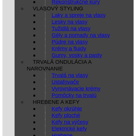
Rekonštrukčné kúry
VLASOVÝ STYLING
Laky a spreje na vlasy
Lesky na vlasy
Tužidlá na vlasy
Gély a pomady na vlasy
Púdre na vlasy
Krémy a fluidy
Gumy, vosky a pasty
TRVALÁ ONDULÁCIA A
NAROVNANIE
Trvalá na vlasy
Ustaľovače
Vyrovnávacie krémy
Pomôcky na trvalú
HREBENE A KEFY
Kefy okrúhle
Kefy ploché
Kefy na výčesy
Elektrické kefy
Hrebene