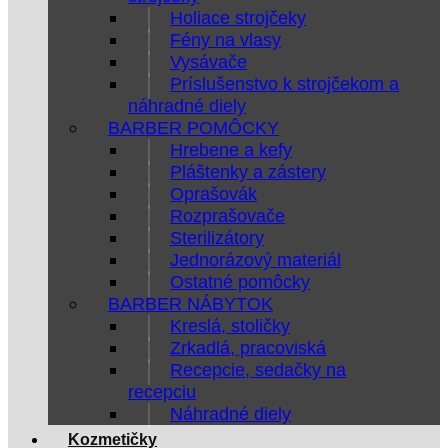
Holiace strojčeky
Fény na vlasy
Vysávače
Príslušenstvo k strojčekom a
náhradné diely
BARBER POMÔCKY
Hrebene a kefy
Pláštenky a zástery
Oprašovák
Rozprašovače
Sterilizátory
Jednorázový materiál
Ostatné pomôcky
BARBER NÁBYTOK
Kreslá, stoličky
Zrkadlá, pracoviská
Recepcie, sedačky na
recepciu
Náhradné diely
Kozmetičky