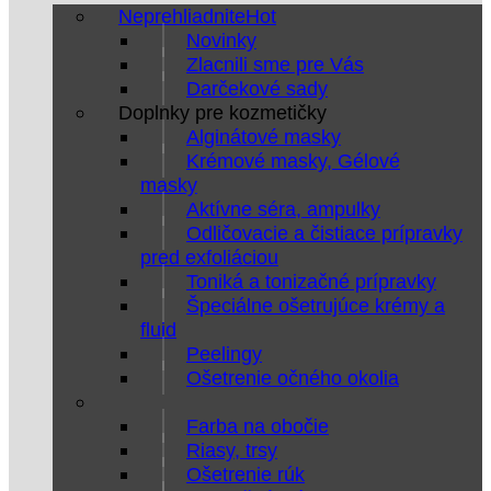
Neprehliadnite
Novinky
Zlacnili sme pre Vás
Darčekové sady
Doplnky pre kozmetičky
Alginátové masky
Krémové masky, Gélové
masky
Aktívne séra, ampulky
Odličovacie a čistiace prípravky
pred exfoliáciou
Toniká a tonizačné prípravky
Špeciálne ošetrujúce krémy a
fluid
Peelingy
Ošetrenie očného okolia
Farba na obočie
Riasy, trsy
Ošetrenie rúk