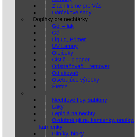
Zlacnili sme pre Vás
Darčekové sady
Doplnky pre nechtárky
Gél – lak
Gél
Liquid, Primer
UV Lampy
Olejčeky
Čistič – cleaner
Odstraňovač – remover
Odlakovač
Ošetrujúce výrobky
Štetce
Nechtové tipy, šablóny
Laky
Lepidlá na nechty
Ozdobné glitre, kamienky, prášky,
kamienky
Pilníky, bloky