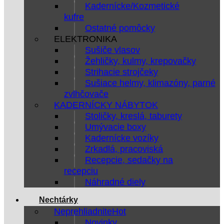
Kadernícke/Kozmetické
kufre
Ostatné pomôcky
ELEKTRONIKA
Sušiče vlasov
Žehličky, kulmy, krepovačky
Strihacie strojčeky
Sušiace helmy, klimazóny, parné
zvlhčovače
KADERNÍCKY NÁBYTOK
Stoličky, kreslá, taburety
Umývacie boxy
Kadernícke vozíky
Zrkadlá, pracoviská
Recepcie, sedačky na
recepciu
Náhradné diely
Nechtárky
Neprehliadnite
Novinky