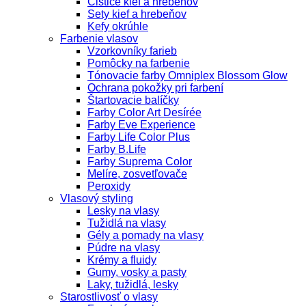
Čističe kief a hrebeňov
Sety kief a hrebeňov
Kefy okrúhle
Farbenie vlasov
Vzorkovníky farieb
Pomôcky na farbenie
Tónovacie farby Omniplex Blossom Glow
Ochrana pokožky pri farbení
Štartovacie balíčky
Farby Color Art Desírée
Farby Eve Experience
Farby Life Color Plus
Farby B.Life
Farby Suprema Color
Melíre, zosvetľovače
Peroxidy
Vlasový styling
Lesky na vlasy
Tužidlá na vlasy
Gély a pomady na vlasy
Púdre na vlasy
Krémy a fluidy
Gumy, vosky a pasty
Laky, tužidlá, lesky
Starostlivosť o vlasy