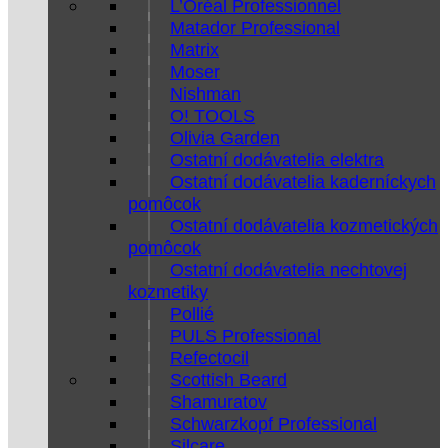
L’Oréal Professionnel
Matador Professional
Matrix
Moser
Nishman
O! TOOLS
Olivia Garden
Ostatní dodávatelia elektra
Ostatní dodávatelia kaderníckych
pomôcok
Ostatní dodávatelia kozmetických
pomôcok
Ostatní dodávatelia nechtovej
kozmetiky
Pollié
PULS Professional
Refectocil
Scottish Beard
Shamuratov
Schwarzkopf Professional
Silcare