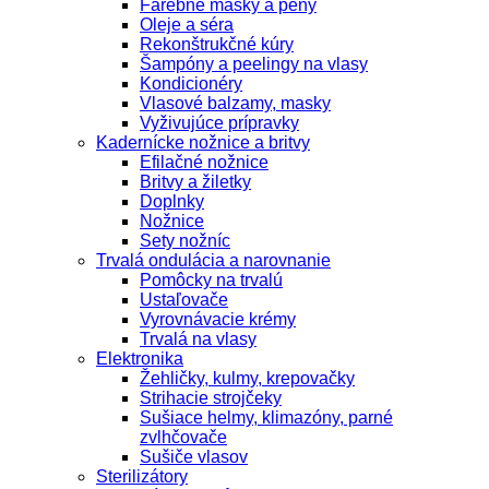
Farebné masky a peny
Oleje a séra
Rekonštrukčné kúry
Šampóny a peelingy na vlasy
Kondicionéry
Vlasové balzamy, masky
Vyživujúce prípravky
Kadernícke nožnice a britvy
Efilačné nožnice
Britvy a žiletky
Doplnky
Nožnice
Sety nožníc
Trvalá ondulácia a narovnanie
Pomôcky na trvalú
Ustaľovače
Vyrovnávacie krémy
Trvalá na vlasy
Elektronika
Žehličky, kulmy, krepovačky
Strihacie strojčeky
Sušiace helmy, klimazóny, parné
zvlhčovače
Sušiče vlasov
Sterilizátory