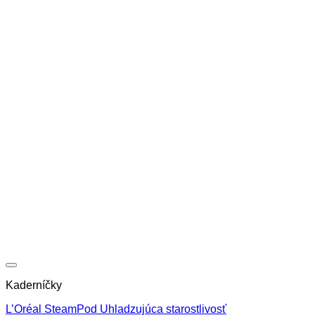
Kaderníčky
L’Oréal SteamPod Uhladzujúca starostlivosť