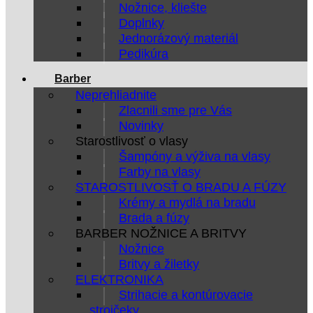
Nožnice, kliešte
Doplnky
Jednorázový materiál
Pedikúra
Barber
Neprehliadnite
Zlacnili sme pre Vás
Novinky
Starostlivosť o vlasy
Šampóny a výživa na vlasy
Farby na vlasy
STAROSTLIVOSŤ O BRADU A FÚZY
Krémy a mydlá na bradu
Brada a fúzy
BARBER NOŽNICE A BRITVY
Nožnice
Britvy a žiletky
ELEKTRONIKA
Strihacie a kontúrovacie
strojčeky