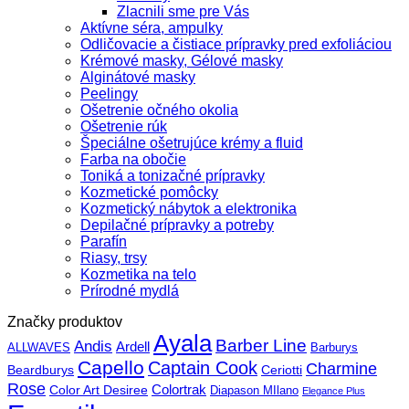
Zlacnili sme pre Vás
Aktívne séra, ampulky
Odličovacie a čistiace prípravky pred exfoliáciou
Krémové masky, Gélové masky
Alginátové masky
Peelingy
Ošetrenie očného okolia
Ošetrenie rúk
Špeciálne ošetrujúce krémy a fluid
Farba na obočie
Toniká a tonizačné prípravky
Kozmetické pomôcky
Kozmetický nábytok a elektronika
Depilačné prípravky a potreby
Parafín
Riasy, trsy
Kozmetika na telo
Prírodné mydlá
Značky produktov
Ayala
Barber Line
Andis
Ardell
ALLWAVES
Barburys
Capello
Captain Cook
Charmine
Beardburys
Ceriotti
Rose
Color Art Desiree
Colortrak
Diapason MIlano
Elegance Plus