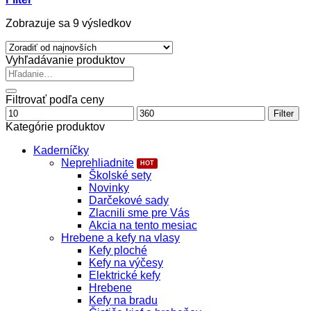
Zoradené
Zobrazuje sa 9 výsledkov
podľa
najnovších
Vyhľadávanie produktov
Hľadať:
Filtrovať podľa ceny
Minimálna
Maximálna
Filter
cena
cena
Kategórie produktov
Kaderníčky
Neprehliadnite
Školské sety
Novinky
Darčekové sady
Zlacnili sme pre Vás
Akcia na tento mesiac
Hrebene a kefy na vlasy
Kefy ploché
Kefy na výčesy
Elektrické kefy
Hrebene
Kefy na bradu