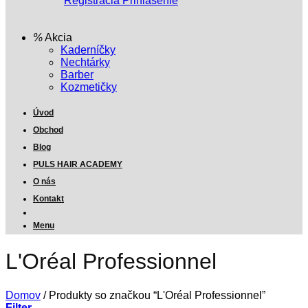
Registrácia
Prihlásenie
Akcia
Kaderníčky
Nechtárky
Barber
Kozmetičky
Úvod
Obchod
Blog
PULS HAIR ACADEMY
O nás
Kontakt
Menu
L'Oréal Professionnel
Domov
/
Produkty so značkou “L'Oréal Professionnel”
Filter