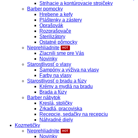
Strihacie a kontúrovacie strojčeky
Barber pomocky
Hrebene a kefy
Pláštenky a zástery
Oprašovák
Rozprašovače
Sterilizátory
Ostatné pômocky
Neprehliadnite
Zlacnili sme pre Vás
Novinky
Starostlivosť o vlasy
Šampóny a výživa na vlasy
Farby na vlasy
Starostlivosť o bradu a fúzy
Krémy a mydlá na bradu
Brada a fúzy
Barber nábytok
Kreslá, stoličky
Zrkadlá, pracoviska
Recepcie, sedačky na recepciu
Náhradné diely
Kozmetičky
Neprehliadnite
Novinky