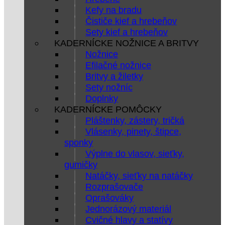
Kefy na bradu
Čističe kief a hrebeňov
Sety kief a hrebeňov
KADERNÍCKE NOŽNICE A BRITVY
Nožnice
Efilačné nožnice
Britvy a žiletky
Sety nožníc
Doplnky
KADERNÍCKE POMÔCKY
Pláštenky, zástery, tričká
Vlásenky, pinety, štipce,
sponky
Výplne do vlasov, sieťky,
gumičky
Natáčky, sieťky na natáčky
Rozprašovače
Oprašováky
Jednorázový materiál
Cvičné hlavy a statívy