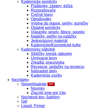
Kadernícke pomôcky
Pláštenky, zástery, tričká
Rozprašovače
Cvičné hlavy
Oprašováky
Výplne do vlasov, sieťky, gumičky
Ostatné pomôcky
Vlásenky, pinety, štipce, sponky
Natáčky, sieťky na natáčky
Jednorázový materiál
Kadernícke/Kozmetické kufre
Kadernícky nábytok
Stoličky, kreslá, taburety
Umývacie boxy
Zrkadlá, pracoviska
Recepcie, sedačky na recepciu
Náhradné diely
Kadernícke vozíky
Nechtárky
Neprehliadnite
Novinky
Zlacnili sme pre Vás
Nechtové tipy, šablóny
Gél
Liquid, Primer