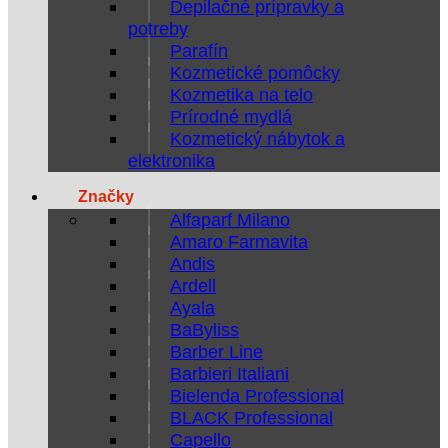
Depilačné prípravky a
potreby
Parafín
Kozmetické pomôcky
Kozmetika na telo
Prírodné mydlá
Kozmetický nábytok a
elektronika
Značky
Alfaparf Milano
Amaro Farmavita
Andis
Ardell
Ayala
BaByliss
Barber Line
Barbieri Italiani
Bielenda Professional
BLACK Professional
Capello