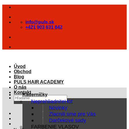
Skip
to
content
info@puls.sk
+421 903 631 842
Úvod
Obchod
Blog
PULS HAIR ACADEMY
O nás
Kontakt
Kaderníčky
Hľadať:
Neprehliadnite
Novinky
Zlacnili sme pre Vás
Darčekové sady
FARBENIE VLASOV