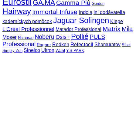
Eurostil
GA.MA
Gamma Più
Gordon
Hairway
Immortal Infuse
Indola
Iní dodávatelia
Jaguar Solingen
Kiepe
kaderníckych pomôcok
Matrix
Mila
L'Oréal Professionnel
Matador Professional
Pollié
Noberu
PULS
Osis+
Moser
Nishman
Professional
Refectocil
Redken
Shamuratov
Ragner
Sibel
Sinelco
Ultron
Wahl
Simply Zen
Y.S.PARK