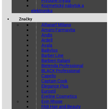
Prírodné mydlá
Kozmetický nábytok a
elektronika
Značky
Alfaparf Milano
Amaro Farmavita
Andis
Ardell
Ayala
BaByliss
Barber Line
Barbieri Italiani
Bielenda Professional
BLACK Professional
Capello
Captain Cook
Elegance Plus
Eurostil
Eveline Cosmetics
Evin Rhose
FAB Hair and Beauty