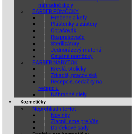
náhradné diely
BARBER POMÔCKY
Hrebene a kefy
Pláštenky a zástery
Oprašovák
Rozprašovače
Sterilizátory
Jednorázový materiál
Ostatné pomôcky
BARBER NÁBYTOK
Kreslá, stoličky
Zrkadlá, pracoviská
Recepcie, sedačky na
recepciu
Náhradné diely
Kozmetičky
Neprehliadnite
Novinky
Zlacnili sme pre Vás
Darčekové sady