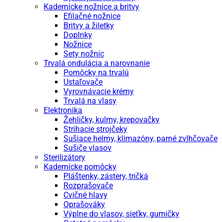
Kadernícke nožnice a britvy
Efilačné nožnice
Britvy a žiletky
Doplnky
Nožnice
Sety nožníc
Trvalá ondulácia a narovnanie
Pomôcky na trvalú
Ustaľovače
Vyrovnávacie krémy
Trvalá na vlasy
Elektronika
Žehličky, kulmy, krepovačky
Strihacie strojčeky
Sušiace helmy, klimazóny, parné zvlhčovače
Sušiče vlasov
Sterilizátory
Kadernícke pomôcky
Pláštenky, zástery, tričká
Rozprašovače
Cvičné hlavy
Oprašováky
Výplne do vlasov, sieťky, gumičky