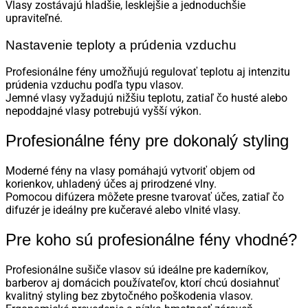
Vlasy zostávajú hladšie, lesklejšie a jednoduchšie
upraviteľné.
Nastavenie teploty a prúdenia vzduchu
Profesionálne fény umožňujú regulovať teplotu aj intenzitu
prúdenia vzduchu podľa typu vlasov.
Jemné vlasy vyžadujú nižšiu teplotu, zatiaľ čo husté alebo
nepoddajné vlasy potrebujú vyšší výkon.
Profesionálne fény pre dokonalý styling
Moderné fény na vlasy pomáhajú vytvoriť objem od
korienkov, uhladený účes aj prirodzené vlny.
Pomocou difúzera môžete presne tvarovať účes, zatiaľ čo
difuzér je ideálny pre kučeravé alebo vlnité vlasy.
Pre koho sú profesionálne fény vhodné?
Profesionálne sušiče vlasov sú ideálne pre kaderníkov,
barberov aj domácich používateľov, ktorí chcú dosiahnuť
kvalitný styling bez zbytočného poškodenia vlasov.