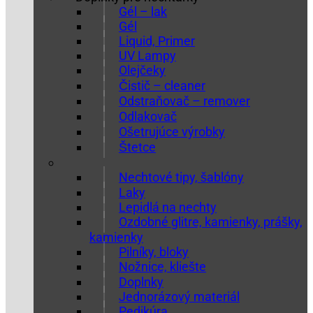
Gél – lak
Gél
Liquid, Primer
UV Lampy
Olejčeky
Čistič – cleaner
Odstraňovač – remover
Odlakovač
Ošetrujúce výrobky
Štetce
Nechtové tipy, šablóny
Laky
Lepidlá na nechty
Ozdobné glitre, kamienky, prášky,
kamienky
Pilníky, bloky
Nožnice, kliešte
Doplnky
Jednorázový materiál
Pedikúra