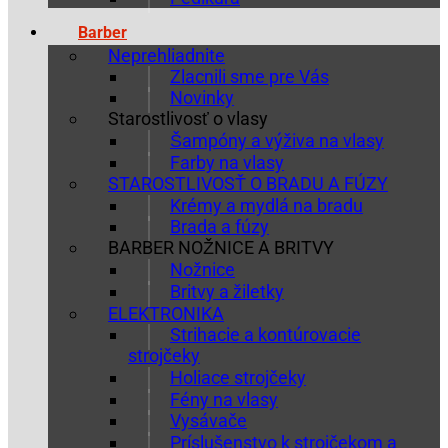
Barber
Neprehliadnite
Zlacnili sme pre Vás
Novinky
Starostlivosť o vlasy
Šampóny a výživa na vlasy
Farby na vlasy
STAROSTLIVOSŤ O BRADU A FÚZY
Krémy a mydlá na bradu
Brada a fúzy
BARBER NOŽNICE A BRITVY
Nožnice
Britvy a žiletky
ELEKTRONIKA
Strihacie a kontúrovacie
strojčeky
Holiace strojčeky
Fény na vlasy
Vysávače
Príslušenstvo k strojčekom a