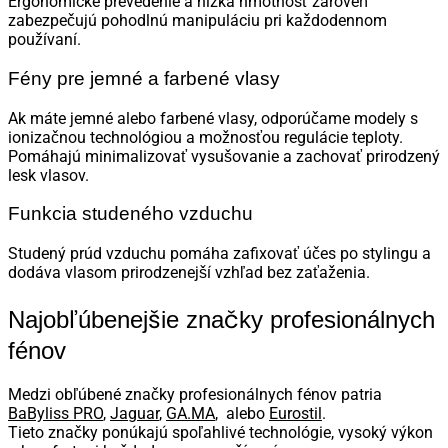
Ergonomické prevedenie a nízka hmotnosť zároveň
zabezpečujú pohodlnú manipuláciu pri každodennom
používaní.
Fény pre jemné a farbené vlasy
Ak máte jemné alebo farbené vlasy, odporúčame modely s
ionizačnou technológiou a možnosťou regulácie teploty.
Pomáhajú minimalizovať vysušovanie a zachovať prirodzený
lesk vlasov.
Funkcia studeného vzduchu
Studený prúd vzduchu pomáha zafixovať účes po stylingu a
dodáva vlasom prirodzenejší vzhľad bez zaťaženia.
Najobľúbenejšie značky profesionálnych
fénov
Medzi obľúbené značky profesionálnych fénov patria
BaByliss PRO
,
Jaguar
,
GA.MA
, alebo
Eurostil
.
Tieto značky ponúkajú spoľahlivé technológie, vysoký výkon