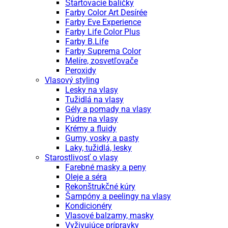
Štartovacie balíčky
Farby Color Art Desírée
Farby Eve Experience
Farby Life Color Plus
Farby B.Life
Farby Suprema Color
Melíre, zosvetľovače
Peroxidy
Vlasový styling
Lesky na vlasy
Tužidlá na vlasy
Gély a pomady na vlasy
Púdre na vlasy
Krémy a fluidy
Gumy, vosky a pasty
Laky, tužidlá, lesky
Starostlivosť o vlasy
Farebné masky a peny
Oleje a séra
Rekonštrukčné kúry
Šampóny a peelingy na vlasy
Kondicionéry
Vlasové balzamy, masky
Vyživujúce prípravky