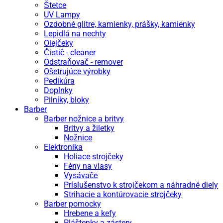
Štetce
UV Lampy
Ozdobné glitre, kamienky, prášky, kamienky
Lepidlá na nechty
Olejčeky
Čistič - cleaner
Odstraňovač - remover
Ošetrujúce výrobky
Pedikúra
Doplnky
Pilníky, bloky
Barber
Barber nožnice a britvy
Britvy a žiletky
Nožnice
Elektronika
Holiace strojčeky
Fény na vlasy
Vysávače
Príslušenstvo k strojčekom a náhradné diely
Strihacie a kontúrovacie strojčeky
Barber pomocky
Hrebene a kefy
Pláštenky a zástery