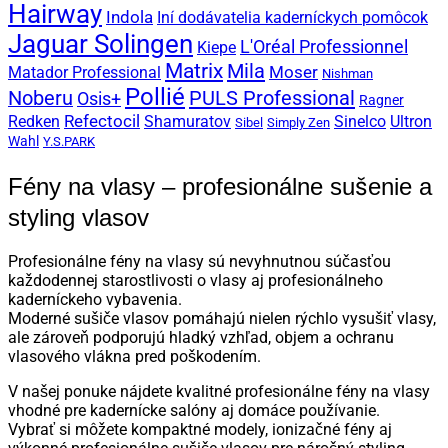
Hairway
Indola
Iní dodávatelia kaderníckych pomôcok
Jaguar Solingen
L'Oréal Professionnel
Kiepe
Matrix
Mila
Moser
Matador Professional
Nishman
Pollié
PULS Professional
Noberu
Osis+
Ragner
Refectocil
Redken
Shamuratov
Sinelco
Ultron
Sibel
Simply Zen
Wahl
Y.S.PARK
Fény na vlasy – profesionálne sušenie a
styling vlasov
Profesionálne fény na vlasy sú nevyhnutnou súčasťou
každodennej starostlivosti o vlasy aj profesionálneho
kaderníckeho vybavenia.
Moderné sušiče vlasov pomáhajú nielen rýchlo vysušiť vlasy,
ale zároveň podporujú hladký vzhľad, objem a ochranu
vlasového vlákna pred poškodením.
V našej ponuke nájdete kvalitné profesionálne fény na vlasy
vhodné pre kadernícke salóny aj domáce používanie.
Vybrať si môžete kompaktné modely, ionizačné fény aj