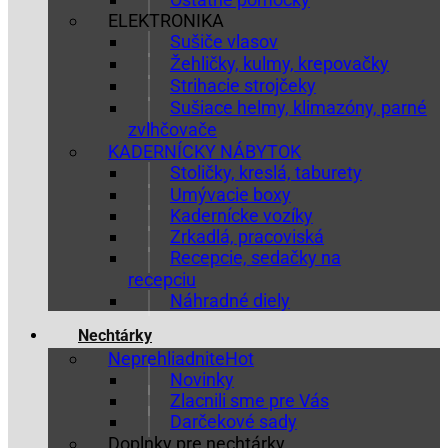
ELEKTRONIKA
Sušiče vlasov
Žehličky, kulmy, krepovačky
Strihacie strojčeky
Sušiace helmy, klimazóny, parné
zvlhčovače
KADERNÍCKY NÁBYTOK
Stoličky, kreslá, taburety
Umývacie boxy
Kadernícke vozíky
Zrkadlá, pracoviská
Recepcie, sedačky na
recepciu
Náhradné diely
Nechtárky
Neprehliadnite
Novinky
Zlacnili sme pre Vás
Darčekové sady
Doplnky pre nechtárky