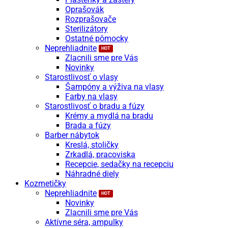
Oprašovák
Rozprašovače
Sterilizátory
Ostatné pômocky
Neprehliadnite
Zlacnili sme pre Vás
Novinky
Starostlivosť o vlasy
Šampóny a výživa na vlasy
Farby na vlasy
Starostlivosť o bradu a fúzy
Krémy a mydlá na bradu
Brada a fúzy
Barber nábytok
Kreslá, stoličky
Zrkadlá, pracoviska
Recepcie, sedačky na recepciu
Náhradné diely
Kozmetičky
Neprehliadnite
Novinky
Zlacnili sme pre Vás
Aktívne séra, ampulky