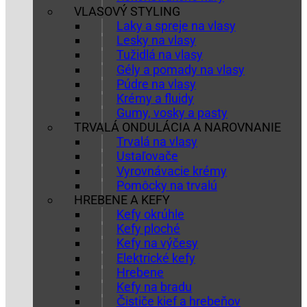
VLASOVÝ STYLING
Laky a spreje na vlasy
Lesky na vlasy
Tužidlá na vlasy
Gély a pomady na vlasy
Púdre na vlasy
Krémy a fluidy
Gumy, vosky a pasty
TRVALÁ ONDULÁCIA A NAROVNANIE
Trvalá na vlasy
Ustaľovače
Vyrovnávacie krémy
Pomôcky na trvalú
HREBENE A KEFY
Kefy okrúhle
Kefy ploché
Kefy na výčesy
Elektrické kefy
Hrebene
Kefy na bradu
Čističe kief a hrebeňov