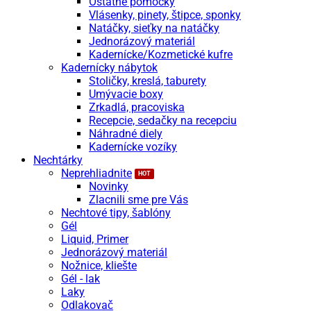
Ostatné pomôcky
Vlásenky, pinety, štipce, sponky
Natáčky, sieťky na natáčky
Jednorázový materiál
Kadernícke/Kozmetické kufre
Kadernícky nábytok
Stoličky, kreslá, taburety
Umývacie boxy
Zrkadlá, pracoviska
Recepcie, sedačky na recepciu
Náhradné diely
Kadernícke vozíky
Nechtárky
Neprehliadnite
Novinky
Zlacnili sme pre Vás
Nechtové tipy, šablóny
Gél
Liquid, Primer
Jednorázový materiál
Nožnice, kliešte
Gél - lak
Laky
Odlakovač