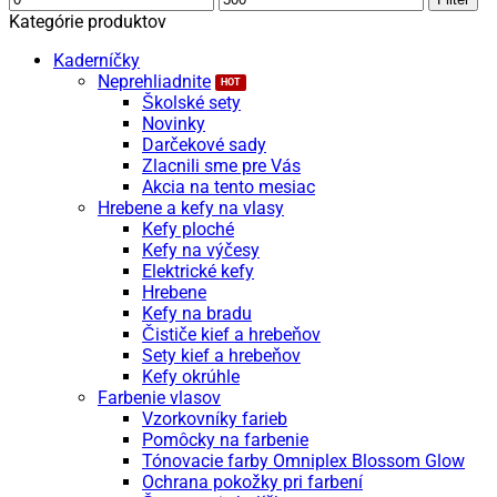
cena
cena
Kategórie produktov
Kaderníčky
Neprehliadnite
Školské sety
Novinky
Darčekové sady
Zlacnili sme pre Vás
Akcia na tento mesiac
Hrebene a kefy na vlasy
Kefy ploché
Kefy na výčesy
Elektrické kefy
Hrebene
Kefy na bradu
Čističe kief a hrebeňov
Sety kief a hrebeňov
Kefy okrúhle
Farbenie vlasov
Vzorkovníky farieb
Pomôcky na farbenie
Tónovacie farby Omniplex Blossom Glow
Ochrana pokožky pri farbení