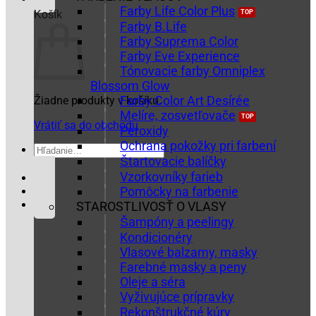
Farby Life Color Plus
Košík
Farby B.Life
Farby Suprema Color
Farby Eve Experience
Tónovacie farby Omniplex
Blossom Glow
Farby Color Art Desírée
Žiadne produkty v košíku.
Melíre, zosvetľovače
Vrátiť sa do obchodu
Peroxidy
Ochrana pokožky pri farbení
Hľadať:
Štartovacie balíčky
Vzorkovníky farieb
Pomôcky na farbenie
STAROSTLIVOSŤ O VLASY
Šampóny a peelingy
Kondicionéry
Vlasové balzamy, masky
Farebné masky a peny
Oleje a séra
Vyživujúce prípravky
Rekonštrukčné kúry