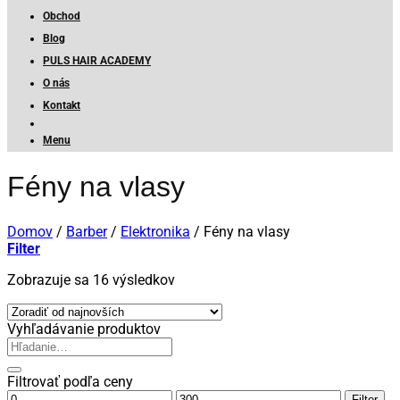
Obchod
Blog
PULS HAIR ACADEMY
O nás
Kontakt
Menu
Fény na vlasy
Domov
/
Barber
/
Elektronika
/
Fény na vlasy
Filter
Zoradené
Zobrazuje sa 16 výsledkov
podľa
najnovších
Vyhľadávanie produktov
Hľadať:
Filtrovať podľa ceny
Minimálna
Maximálna
Filter