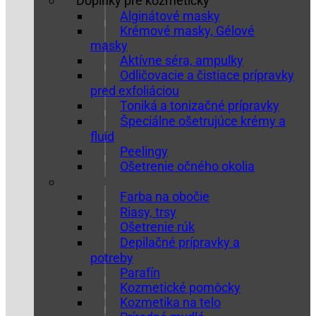
Doplnky pre kozmetičky
Alginátové masky
Krémové masky, Gélové
masky
Aktívne séra, ampulky
Odličovacie a čistiace prípravky
pred exfoliáciou
Toniká a tonizačné prípravky
Špeciálne ošetrujúce krémy a
fluid
Peelingy
Ošetrenie očného okolia
Farba na obočie
Riasy, trsy
Ošetrenie rúk
Depilačné prípravky a
potreby
Parafín
Kozmetické pomôcky
Kozmetika na telo