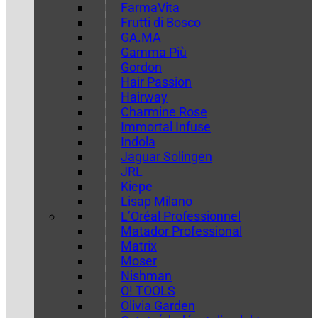
FarmaVita
Frutti di Bosco
GA.MA
Gamma Più
Gordon
Hair Passion
Hairway
Charmine Rose
Immortal Infuse
Indola
Jaguar Solingen
JRL
Kiepe
Lisap Milano
L’Oréal Professionnel
Matador Professional
Matrix
Moser
Nishman
O! TOOLS
Olivia Garden