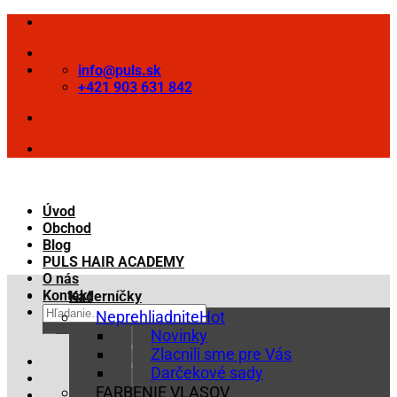
Skip
to
content
info@puls.sk
+421 903 631 842
Úvod
Obchod
Blog
PULS HAIR ACADEMY
O nás
Kontakt
Kaderníčky
Hľadať:
Neprehliadnite
Novinky
Zlacnili sme pre Vás
Darčekové sady
FARBENIE VLASOV