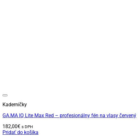
Kaderníčky
GA.MA IQ Lite Max Red – profesionálny fén na vlasy červený
182,00
€
s DPH
Pridať do košíka