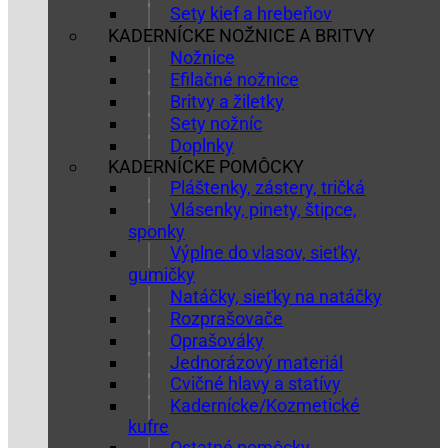
Sety kief a hrebeňov
KADERNÍCKE NOŽNICE A BRITVY
Nožnice
Efilačné nožnice
Britvy a žiletky
Sety nožníc
Doplnky
KADERNÍCKE POMÔCKY
Pláštenky, zástery, tričká
Vlásenky, pinety, štipce,
sponky
Výplne do vlasov, sieťky,
gumičky
Natáčky, sieťky na natáčky
Rozprašovače
Oprašováky
Jednorázový materiál
Cvičné hlavy a statívy
Kadernícke/Kozmetické
kufre
Ostatné pomôcky