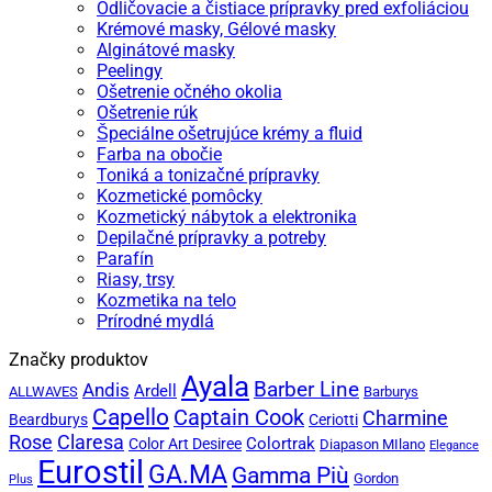
Odličovacie a čistiace prípravky pred exfoliáciou
Krémové masky, Gélové masky
Alginátové masky
Peelingy
Ošetrenie očného okolia
Ošetrenie rúk
Špeciálne ošetrujúce krémy a fluid
Farba na obočie
Toniká a tonizačné prípravky
Kozmetické pomôcky
Kozmetický nábytok a elektronika
Depilačné prípravky a potreby
Parafín
Riasy, trsy
Kozmetika na telo
Prírodné mydlá
Značky produktov
Ayala
Barber Line
Andis
Ardell
ALLWAVES
Barburys
Capello
Captain Cook
Charmine
Beardburys
Ceriotti
Rose
Claresa
Colortrak
Color Art Desiree
Diapason MIlano
Elegance
Eurostil
GA.MA
Gamma Più
Gordon
Plus