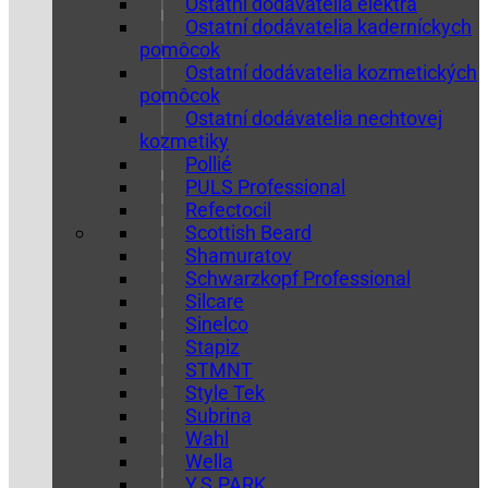
Ostatní dodávatelia elektra
Ostatní dodávatelia kaderníckych
pomôcok
Ostatní dodávatelia kozmetických
pomôcok
Ostatní dodávatelia nechtovej
kozmetiky
Pollié
PULS Professional
Refectocil
Scottish Beard
Shamuratov
Schwarzkopf Professional
Silcare
Sinelco
Stapiz
STMNT
Style Tek
Subrina
Wahl
Wella
Y.S.PARK