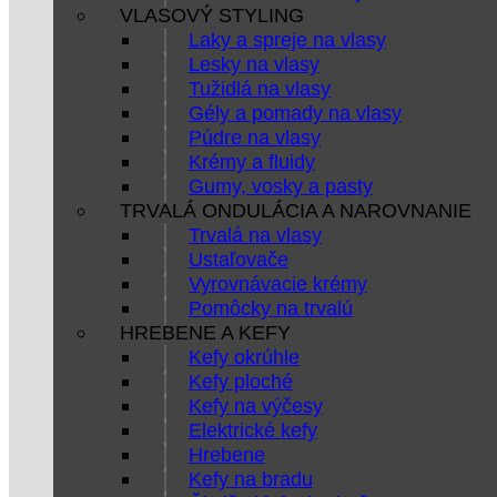
VLASOVÝ STYLING
Laky a spreje na vlasy
Lesky na vlasy
Tužidlá na vlasy
Gély a pomady na vlasy
Púdre na vlasy
Krémy a fluidy
Gumy, vosky a pasty
TRVALÁ ONDULÁCIA A NAROVNANIE
Trvalá na vlasy
Ustaľovače
Vyrovnávacie krémy
Pomôcky na trvalú
HREBENE A KEFY
Kefy okrúhle
Kefy ploché
Kefy na výčesy
Elektrické kefy
Hrebene
Kefy na bradu