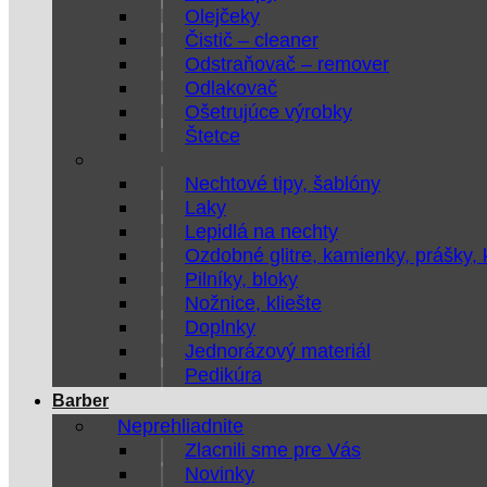
Olejčeky
Čistič – cleaner
Odstraňovač – remover
Odlakovač
Ošetrujúce výrobky
Štetce
Nechtové tipy, šablóny
Laky
Lepidlá na nechty
Ozdobné glitre, kamienky, prášky,
Pilníky, bloky
Nožnice, kliešte
Doplnky
Jednorázový materiál
Pedikúra
Barber
Neprehliadnite
Zlacnili sme pre Vás
Novinky