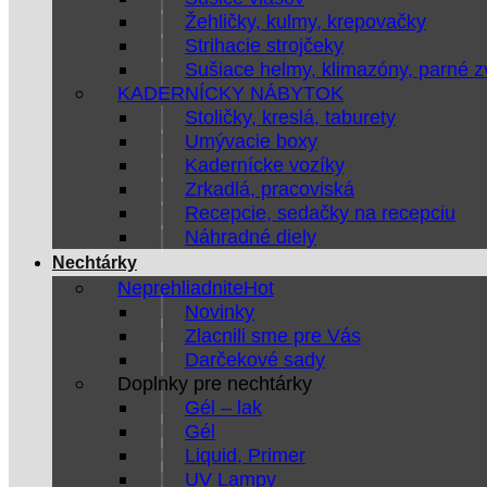
Žehličky, kulmy, krepovačky
Strihacie strojčeky
Sušiace helmy, klimazóny, parné 
KADERNÍCKY NÁBYTOK
Stoličky, kreslá, taburety
Umývacie boxy
Kadernícke vozíky
Zrkadlá, pracoviská
Recepcie, sedačky na recepciu
Náhradné diely
Nechtárky
Neprehliadnite
Novinky
Zlacnili sme pre Vás
Darčekové sady
Doplnky pre nechtárky
Gél – lak
Gél
Liquid, Primer
UV Lampy