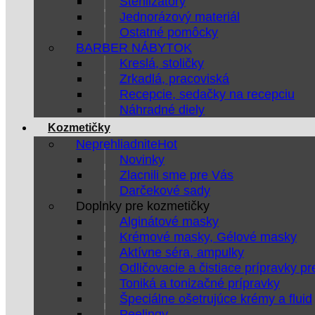
Sterilizátory
Jednorázový materiál
Ostatné pomôcky
BARBER NÁBYTOK
Kreslá, stoličky
Zrkadlá, pracoviská
Recepcie, sedačky na recepciu
Náhradné diely
Kozmetičky
Neprehliadnite
Novinky
Zlacnili sme pre Vás
Darčekové sady
Doplnky pre kozmetičky
Alginátové masky
Krémové masky, Gélové masky
Aktívne séra, ampulky
Odličovacie a čistiace prípravky pr
Toniká a tonizačné prípravky
Špeciálne ošetrujúce krémy a fluid
Peelingy