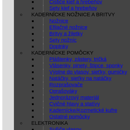
Čističe kief a hrebeňov
Sety kief a hrebeňov
KADERNÍCKE NOŽNICE A BRITVY
Nožnice
Efilačné nožnice
Britvy a žiletky
Sety nožníc
Doplnky
KADERNÍCKE POMÔCKY
Pláštenky, zástery, tričká
Vlásenky, pinety, štipce, sponky
Výplne do vlasov, sieťky, gumičky
Natáčky, sieťky na natáčky
Rozprašovače
Oprašováky
Jednorázový materiál
Cvičné hlavy a statívy
Kadernícke/Kozmetické kufre
Ostatné pomôcky
ELEKTRONIKA
Sušiče vlasov