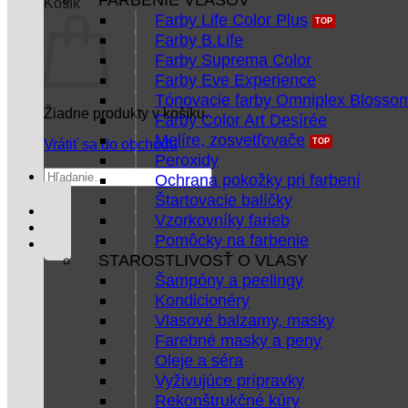
Košík
Farby Life Color Plus
Farby B.Life
Farby Suprema Color
Farby Eve Experience
Tónovacie farby Omniplex Blosso
Žiadne produkty v košíku.
Farby Color Art Desírée
Melíre, zosvetľovače
Vrátiť sa do obchodu
Peroxidy
Hľadať:
Ochrana pokožky pri farbení
Štartovacie balíčky
Vzorkovníky farieb
Pomôcky na farbenie
STAROSTLIVOSŤ O VLASY
Šampóny a peelingy
Kondicionéry
Vlasové balzamy, masky
Farebné masky a peny
Oleje a séra
Vyživujúce prípravky
Rekonštrukčné kúry