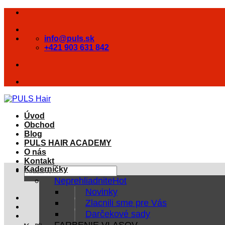
Skip
to
content
info@puls.sk
+421 903 631 842
Úvod
Obchod
Blog
PULS HAIR ACADEMY
O nás
Kontakt
Kaderníčky
Hľadať:
Neprehliadnite
Novinky
Zlacnili sme pre Vás
Darčekové sady
FARBENIE VLASOV