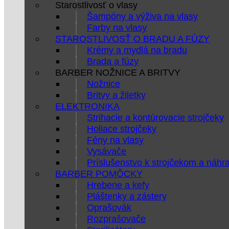
Starostlivosť o vlasy
Šampóny a výživa na vlasy
Farby na vlasy
STAROSTLIVOSŤ O BRADU A FÚZY
Krémy a mydlá na bradu
Brada a fúzy
BARBER NOŽNICE A BRITVY
Nožnice
Britvy a žiletky
ELEKTRONIKA
Strihacie a kontúrovacie strojčeky
Holiace strojčeky
Fény na vlasy
Vysávače
Príslušenstvo k strojčekom a náhr
BARBER POMÔCKY
Hrebene a kefy
Pláštenky a zástery
Oprašovák
Rozprašovače