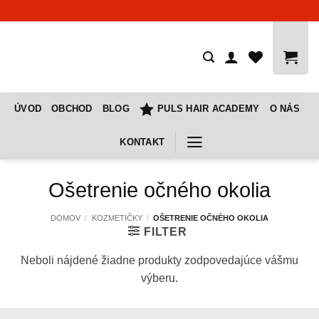
Skip
to
content
ÚVOD
OBCHOD
BLOG
PULS HAIR ACADEMY
O NÁS
KONTAKT
Ošetrenie očného okolia
DOMOV
/
KOZMETIČKY
/
OŠETRENIE OČNÉHO OKOLIA
FILTER
Neboli nájdené žiadne produkty zodpovedajúce vášmu
výberu.