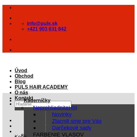
Skip
to
content
info@puls.sk
+421 903 631 842
Úvod
Obchod
Blog
PULS HAIR ACADEMY
O nás
Kontakt
Kaderníčky
Hľadať:
Neprehliadnite
Novinky
Zlacnili sme pre Vás
Darčekové sady
FARBENIE VLASOV
Košík