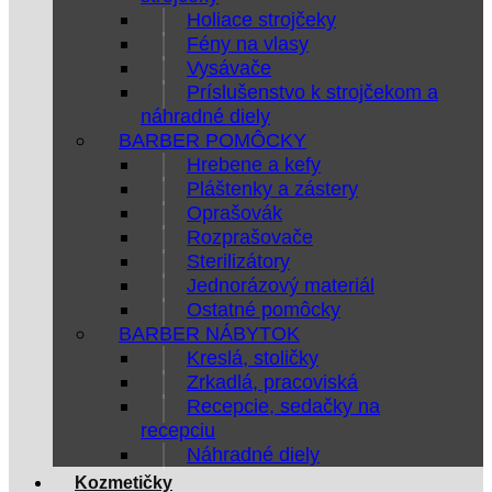
Holiace strojčeky
Fény na vlasy
Vysávače
Príslušenstvo k strojčekom a
náhradné diely
BARBER POMÔCKY
Hrebene a kefy
Pláštenky a zástery
Oprašovák
Rozprašovače
Sterilizátory
Jednorázový materiál
Ostatné pomôcky
BARBER NÁBYTOK
Kreslá, stoličky
Zrkadlá, pracoviská
Recepcie, sedačky na
recepciu
Náhradné diely
Kozmetičky