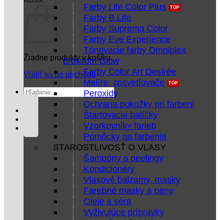
Farby Life Color Plus
Farby B.Life
Farby Suprema Color
Farby Eve Experience
Tónovacie farby Omniplex
Žiadne produkty v košíku.
Blossom Glow
Farby Color Art Desírée
Vrátiť sa do obchodu
Melíre, zosvetľovače
Hľadať:
Peroxidy
Ochrana pokožky pri farbení
Štartovacie balíčky
Vzorkovníky farieb
Pomôcky na farbenie
STAROSTLIVOSŤ O VLASY
Šampóny a peelingy
Kondicionéry
Vlasové balzamy, masky
Farebné masky a peny
Oleje a séra
Vyživujúce prípravky