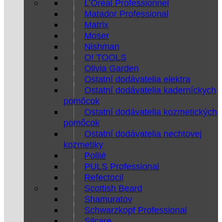
L’Oréal Professionnel
Matador Professional
Matrix
Moser
Nishman
O! TOOLS
Olivia Garden
Ostatní dodávatelia elektra
Ostatní dodávatelia kaderníckych
pomôcok
Ostatní dodávatelia kozmetických
pomôcok
Ostatní dodávatelia nechtovej
kozmetiky
Pollié
PULS Professional
Refectocil
Scottish Beard
Shamuratov
Schwarzkopf Professional
Silcare