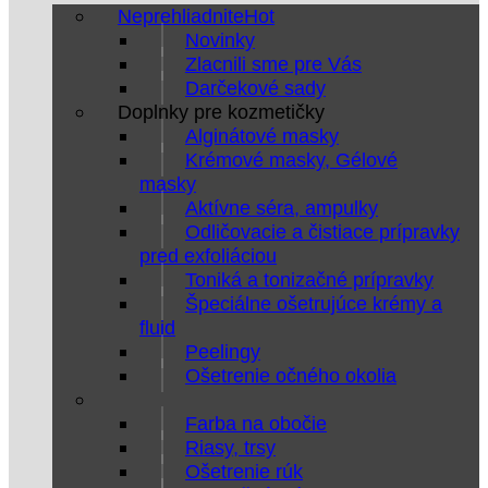
Neprehliadnite
Novinky
Zlacnili sme pre Vás
Darčekové sady
Doplnky pre kozmetičky
Alginátové masky
Krémové masky, Gélové
masky
Aktívne séra, ampulky
Odličovacie a čistiace prípravky
pred exfoliáciou
Toniká a tonizačné prípravky
Špeciálne ošetrujúce krémy a
fluid
Peelingy
Ošetrenie očného okolia
Farba na obočie
Riasy, trsy
Ošetrenie rúk