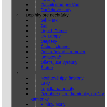
Zlacnili sme pre Vás
Darčekové sady
Doplnky pre nechtárky
Gél – lak
Gél
Liquid, Primer
UV Lampy
Olejčeky
Čistič – cleaner
Odstraňovač – remover
Odlakovač
Ošetrujúce výrobky
Štetce
Nechtové tipy, šablóny
Laky
Lepidlá na nechty
Ozdobné glitre, kamienky, prášky,
kamienky
Pilníky, bloky