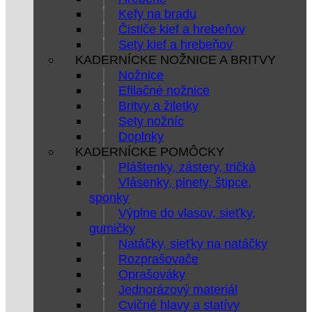
Kefy na bradu
Čističe kief a hrebeňov
Sety kief a hrebeňov
KADERNÍCKE NOŽNICE A BRITVY
Nožnice
Efilačné nožnice
Britvy a žiletky
Sety nožníc
Doplnky
KADERNÍCKE POMÔCKY
Pláštenky, zástery, tričká
Vlásenky, pinety, štipce,
sponky
Výplne do vlasov, sieťky,
gumičky
Natáčky, sieťky na natáčky
Rozprašovače
Oprašováky
Jednorázový materiál
Cvičné hlavy a statívy