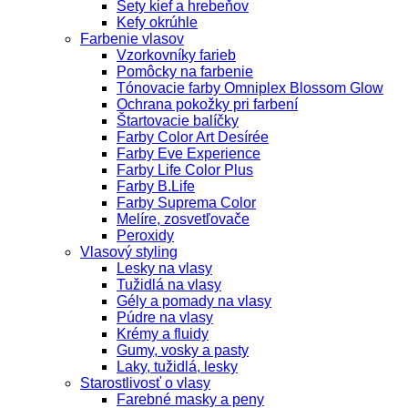
Sety kief a hrebeňov
Kefy okrúhle
Farbenie vlasov
Vzorkovníky farieb
Pomôcky na farbenie
Tónovacie farby Omniplex Blossom Glow
Ochrana pokožky pri farbení
Štartovacie balíčky
Farby Color Art Desírée
Farby Eve Experience
Farby Life Color Plus
Farby B.Life
Farby Suprema Color
Melíre, zosvetľovače
Peroxidy
Vlasový styling
Lesky na vlasy
Tužidlá na vlasy
Gély a pomady na vlasy
Púdre na vlasy
Krémy a fluidy
Gumy, vosky a pasty
Laky, tužidlá, lesky
Starostlivosť o vlasy
Farebné masky a peny