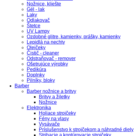
Nožnice, kliešte
Gél - lak
Laky
Odlakovač
Štetce
UV Lampy
Ozdobné glitre, kamienky, prášky, kamienky
Lepidlá na nechty
Olejčeky
Čistič - cleaner
Odstraňovač - remover
Ošetrujúce výrobky
Pedikúra
Doplnky
Pilníky, bloky
Barber
Barber nožnice a britvy
Britvy a žiletky
Nožnice
Elektronika
Holiace strojčeky
Fény na vlasy
Vysávače
Príslušenstvo k strojčekom a náhradné diely
Strihacie a kontúrovacie strojčeky