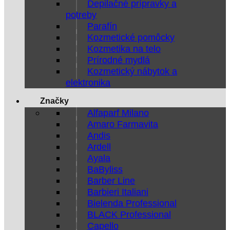
Depilačné prípravky a
potreby
Parafín
Kozmetické pomôcky
Kozmetika na telo
Prírodné mydlá
Kozmetický nábytok a
elektronika
Značky
Alfaparf Milano
Amaro Farmavita
Andis
Ardell
Ayala
BaByliss
Barber Line
Barbieri Italiani
Bielenda Professional
BLACK Professional
Capello