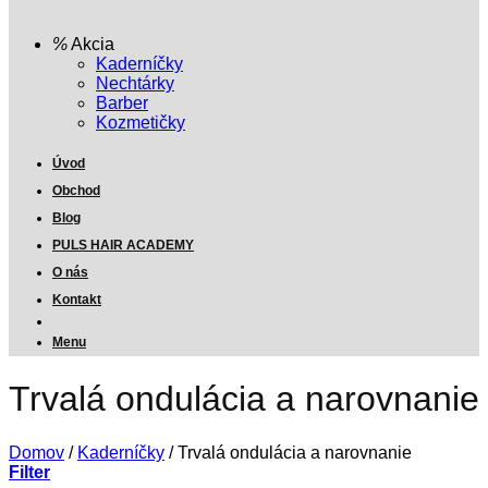
Akcia
Kaderníčky
Nechtárky
Barber
Kozmetičky
Úvod
Obchod
Blog
PULS HAIR ACADEMY
O nás
Kontakt
Menu
Trvalá ondulácia a narovnanie
Domov
/
Kaderníčky
/
Trvalá ondulácia a narovnanie
Filter