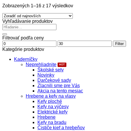
Zoradené
Zobrazených 1–16 z 17 výsledkov
podľa
najnovších
Vyhľadávanie produktov
Hľadať:
Filtrovať podľa ceny
Minimálna
Maximálna
Filter
cena
cena
Kategórie produktov
Kaderníčky
Neprehliadnite
Školské sety
Novinky
Darčekové sady
Zlacnili sme pre Vás
Akcia na tento mesiac
Hrebene a kefy na vlasy
Kefy ploché
Kefy na výčesy
Elektrické kefy
Hrebene
Kefy na bradu
Čističe kief a hrebeňov