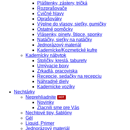
Pláštenky, zástery, tričká
Rozprašovače
Cvičné hlavy
Oprašováky
Výplne do vlasov, sieťky, gumičky
Ostatné pomôcky
Vlásenky, pinety, štipce, sponky
Natáčky, sieťky na natáčky
Jednorázový materiál
Kadernícke/Kozmetické kufre
Kadernícky nábytok
Stoličky, kreslá, taburety
Umývacie boxy
Zrkadlá, pracoviska
Recepcie, sedačky na recepciu
Náhradné diely
Kadernícke vozíky
Nechtárky
Neprehliadnite
Novinky
Zlacnili sme pre Vás
Nechtové tipy, šablóny
Gél
Liquid, Primer
Jednorázový materiál