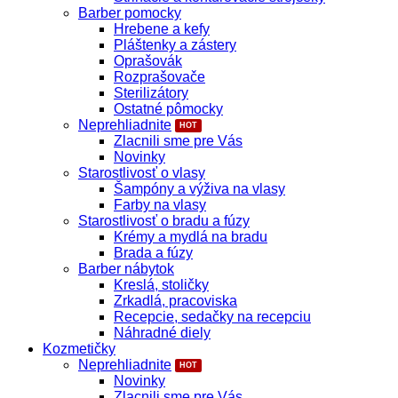
Barber pomocky
Hrebene a kefy
Pláštenky a zástery
Oprašovák
Rozprašovače
Sterilizátory
Ostatné pômocky
Neprehliadnite
Zlacnili sme pre Vás
Novinky
Starostlivosť o vlasy
Šampóny a výživa na vlasy
Farby na vlasy
Starostlivosť o bradu a fúzy
Krémy a mydlá na bradu
Brada a fúzy
Barber nábytok
Kreslá, stoličky
Zrkadlá, pracoviska
Recepcie, sedačky na recepciu
Náhradné diely
Kozmetičky
Neprehliadnite
Novinky
Zlacnili sme pre Vás