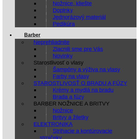
Nožnice, kliešte
Doplnky
Jednorázový materiál
Pedikúra
Barber
Neprehliadnite
Zlacnili sme pre Vás
Novinky
Starostlivosť o vlasy
Šampóny a výživa na vlasy
Farby na vlasy
STAROSTLIVOSŤ O BRADU A FÚZY
Krémy a mydlá na bradu
Brada a fúzy
BARBER NOŽNICE A BRITVY
Nožnice
Britvy a žiletky
ELEKTRONIKA
Strihacie a kontúrovacie
strojčeky