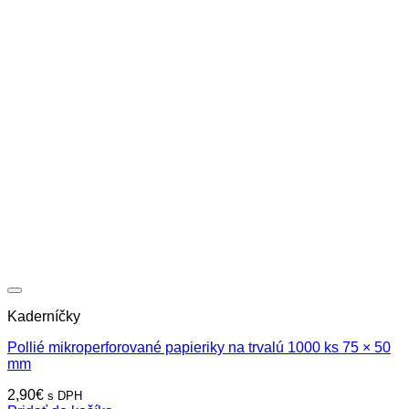
Kaderníčky
Pollié mikroperforované papieriky na trvalú 1000 ks 75 × 50
mm
2,90
€
s DPH