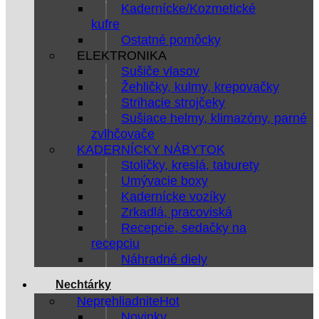
Kadernícke/Kozmetické
kufre
Ostatné pomôcky
ELEKTRONIKA
Sušiče vlasov
Žehličky, kulmy, krepovačky
Strihacie strojčeky
Sušiace helmy, klimazóny, parné
zvlhčovače
KADERNÍCKY NÁBYTOK
Stoličky, kreslá, taburety
Umývacie boxy
Kadernícke vozíky
Zrkadlá, pracoviská
Recepcie, sedačky na
recepciu
Náhradné diely
Nechtárky
Neprehliadnite
Novinky