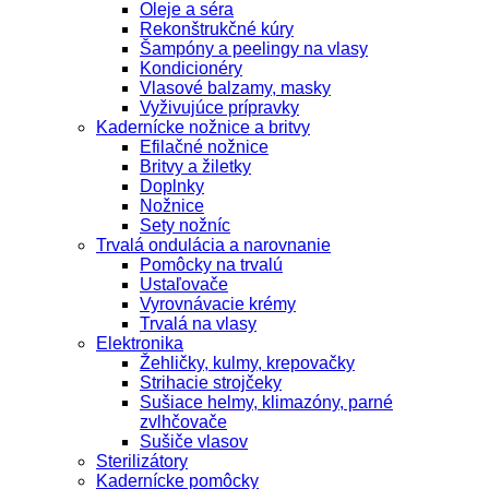
Oleje a séra
Rekonštrukčné kúry
Šampóny a peelingy na vlasy
Kondicionéry
Vlasové balzamy, masky
Vyživujúce prípravky
Kadernícke nožnice a britvy
Efilačné nožnice
Britvy a žiletky
Doplnky
Nožnice
Sety nožníc
Trvalá ondulácia a narovnanie
Pomôcky na trvalú
Ustaľovače
Vyrovnávacie krémy
Trvalá na vlasy
Elektronika
Žehličky, kulmy, krepovačky
Strihacie strojčeky
Sušiace helmy, klimazóny, parné
zvlhčovače
Sušiče vlasov
Sterilizátory
Kadernícke pomôcky