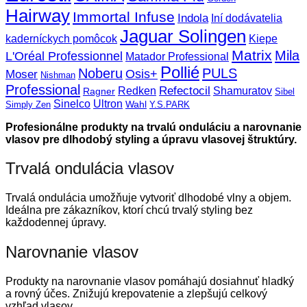
Hairway
Immortal Infuse
Indola
Iní dodávatelia
Jaguar Solingen
Kiepe
kaderníckych pomôcok
Matrix
Mila
L'Oréal Professionnel
Matador Professional
Pollié
Noberu
PULS
Osis+
Moser
Nishman
Professional
Refectocil
Redken
Shamuratov
Ragner
Sibel
Sinelco
Ultron
Wahl
Simply Zen
Y.S.PARK
Profesionálne produkty na trvalú onduláciu a narovnanie
vlasov pre dlhodobý styling a úpravu vlasovej štruktúry.
Trvalá ondulácia vlasov
Trvalá ondulácia umožňuje vytvoriť dlhodobé vlny a objem.
Ideálna pre zákazníkov, ktorí chcú trvalý styling bez
každodennej úpravy.
Narovnanie vlasov
Produkty na narovnanie vlasov pomáhajú dosiahnuť hladký
a rovný účes. Znižujú krepovatenie a zlepšujú celkový
vzhľad vlasov.