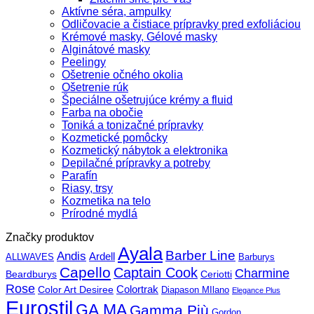
Aktívne séra, ampulky
Odličovacie a čistiace prípravky pred exfoliáciou
Krémové masky, Gélové masky
Alginátové masky
Peelingy
Ošetrenie očného okolia
Ošetrenie rúk
Špeciálne ošetrujúce krémy a fluid
Farba na obočie
Toniká a tonizačné prípravky
Kozmetické pomôcky
Kozmetický nábytok a elektronika
Depilačné prípravky a potreby
Parafín
Riasy, trsy
Kozmetika na telo
Prírodné mydlá
Značky produktov
Ayala
Barber Line
Andis
Ardell
ALLWAVES
Barburys
Capello
Captain Cook
Charmine
Beardburys
Ceriotti
Rose
Color Art Desiree
Colortrak
Diapason MIlano
Elegance Plus
Eurostil
GA.MA
Gamma Più
Gordon