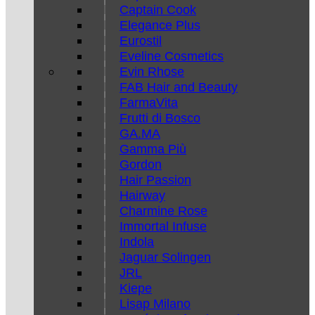
Captain Cook
Elegance Plus
Eurostil
Eveline Cosmetics
Evin Rhose
FAB Hair and Beauty
FarmaVita
Frutti di Bosco
GA.MA
Gamma Più
Gordon
Hair Passion
Hairway
Charmine Rose
Immortal Infuse
Indola
Jaguar Solingen
JRL
Kiepe
Lisap Milano