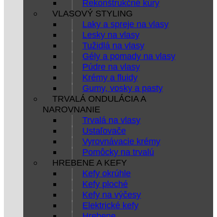
Rekonštrukčné kúry
VLASOVÝ STYLING
Laky a spreje na vlasy
Lesky na vlasy
Tužidlá na vlasy
Gély a pomady na vlasy
Púdre na vlasy
Krémy a fluidy
Gumy, vosky a pasty
TRVALÁ ONDULÁCIA A
NAROVNANIE
Trvalá na vlasy
Ustaľovače
Vyrovnávacie krémy
Pomôcky na trvalú
HREBENE A KEFY
Kefy okrúhle
Kefy ploché
Kefy na výčesy
Elektrické kefy
Hrebene