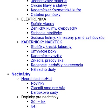
Jednorázový materiál
Cvičné hlavy a statívy
Kadernícke/Kozmetické kufre
Ostatné pomôcky
ELEKTRONIKA
Sušiče vlasov
Žehličky, kulmy, krepovačky
Strihacie strojčeky
Sušiace helmy, klimazóny, parné zvlhčovače
KADERNÍCKY NÁBYTOK
Stoličky, kreslá, taburety
Umývacie boxy
Kadernícke vozíky
Zrkadlá, pracoviská
Recepcie, sedačky na recepciu
Náhradné diely
Nechtárky
Neprehliadnite
Novinky
Zlacnili sme pre Vás
Darčekové sady
Doplnky pre nechtárky
Gél – lak
Gél