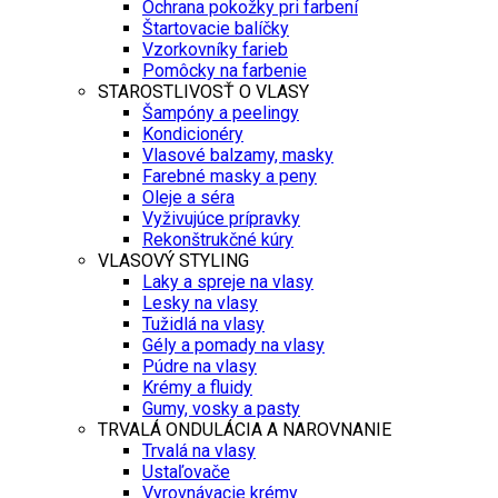
Ochrana pokožky pri farbení
Štartovacie balíčky
Vzorkovníky farieb
Pomôcky na farbenie
STAROSTLIVOSŤ O VLASY
Šampóny a peelingy
Kondicionéry
Vlasové balzamy, masky
Farebné masky a peny
Oleje a séra
Vyživujúce prípravky
Rekonštrukčné kúry
VLASOVÝ STYLING
Laky a spreje na vlasy
Lesky na vlasy
Tužidlá na vlasy
Gély a pomady na vlasy
Púdre na vlasy
Krémy a fluidy
Gumy, vosky a pasty
TRVALÁ ONDULÁCIA A NAROVNANIE
Trvalá na vlasy
Ustaľovače
Vyrovnávacie krémy