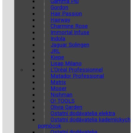
Gamma Più
Gordon
Hair Passion
Hairway
Charmine Rose
Immortal Infuse
Indola
Jaguar Solingen
JRL
Kiepe
Lisap Milano
L’Oréal Professionnel
Matador Professional
Matrix
Moser
Nishman
O! TOOLS
Olivia Garden
Ostatní dodávatelia elektra
Ostatní dodávatelia kaderníckych
pomôcok
Ostatní dodávatelia