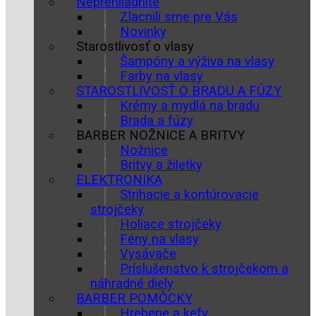
Neprehliadnite
Zlacnili sme pre Vás
Novinky
Starostlivosť o vlasy
Šampóny a výživa na vlasy
Farby na vlasy
STAROSTLIVOSŤ O BRADU A FÚZY
Krémy a mydlá na bradu
Brada a fúzy
BARBER NOŽNICE A BRITVY
Nožnice
Britvy a žiletky
ELEKTRONIKA
Strihacie a kontúrovacie
strojčeky
Holiace strojčeky
Fény na vlasy
Vysávače
Príslušenstvo k strojčekom a
náhradné diely
BARBER POMÔCKY
Hrebene a kefy