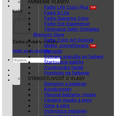
FARBENIE VLASOV
Farby Life Color Plus
Košík
Farby B.Life
Farby Suprema Color
Farby Eve Experience
Tónovacie farby Omniplex
Blossom Glow
Farby Color Art Desírée
Žiadne produkty v košíku.
Melíre, zosvetľovače
Vrátiť sa do obchodu
Peroxidy
Ochrana pokožky pri farbení
Hľadať:
Štartovacie balíčky
Vzorkovníky farieb
Pomôcky na farbenie
STAROSTLIVOSŤ O VLASY
Šampóny a peelingy
Kondicionéry
Vlasové balzamy, masky
Farebné masky a peny
Oleje a séra
Vyživujúce prípravky