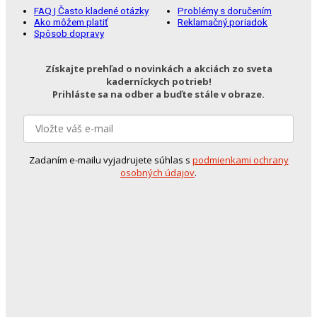
FAQ | Často kladené otázky
Problémy s doručením
Ako môžem platiť
Reklamačný poriadok
Spôsob dopravy
Získajte prehľad o novinkách a akciách zo sveta
kaderníckych potrieb!
Prihláste sa na odber a buďte stále v obraze.
Zadaním e-mailu vyjadrujete súhlas s
podmienkami ochrany
osobných údajov
.