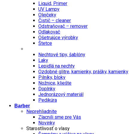
Liquid, Primer
UV Lampy
Olejčeky
Čistič – cleaner
Odstraňovač – remover
Odlakovač
Ošetrujúce výrobky
Štetce
Nechtové tipy, šablóny
Laky
Lepidlá na nechty
Ozdobné glitre, kamienky, prášky, kamienky
Pilníky, bloky
Nožnice, kliešte
Doplnky
Jednorázový materiál
Pedikúra
Barber
Neprehliadnite
Zlacnili sme pre Vás
Novinky
Starostlivosť o vlasy