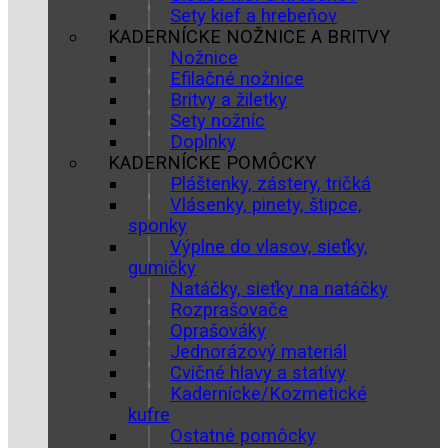
Sety kief a hrebeňov
KADERNÍCKE NOŽNICE A BRITVY
Nožnice
Efilačné nožnice
Britvy a žiletky
Sety nožníc
Doplnky
KADERNÍCKE POMÔCKY
Pláštenky, zástery, tričká
Vlásenky, pinety, štipce,
sponky
Výplne do vlasov, sieťky,
gumičky
Natáčky, sieťky na natáčky
Rozprašovače
Oprašováky
Jednorázový materiál
Cvičné hlavy a statívy
Kadernícke/Kozmetické
kufre
Ostatné pomôcky