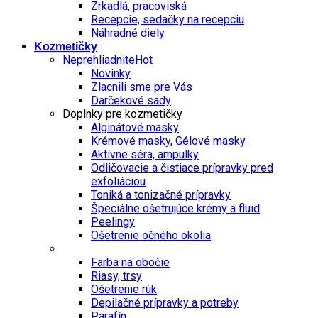
Zrkadlá, pracoviská
Recepcie, sedačky na recepciu
Náhradné diely
Kozmetičky
Neprehliadnite
Novinky
Zlacnili sme pre Vás
Darčekové sady
Doplnky pre kozmetičky
Alginátové masky
Krémové masky, Gélové masky
Aktívne séra, ampulky
Odličovacie a čistiace prípravky pred
exfoliáciou
Toniká a tonizačné prípravky
Špeciálne ošetrujúce krémy a fluid
Peelingy
Ošetrenie očného okolia
Farba na obočie
Riasy, trsy
Ošetrenie rúk
Depilačné prípravky a potreby
Parafín