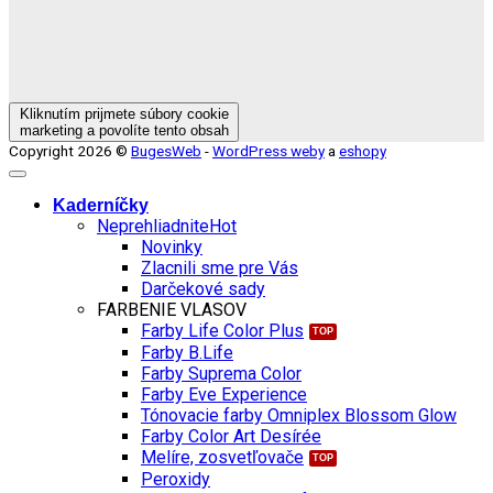
Kliknutím prijmete súbory cookie
marketing a povolíte tento obsah
Copyright 2026 ©
BugesWeb
-
WordPress weby
a
eshopy
Kaderníčky
Neprehliadnite
Novinky
Zlacnili sme pre Vás
Darčekové sady
FARBENIE VLASOV
Farby Life Color Plus
Farby B.Life
Farby Suprema Color
Farby Eve Experience
Tónovacie farby Omniplex Blossom Glow
Farby Color Art Desírée
Melíre, zosvetľovače
Peroxidy