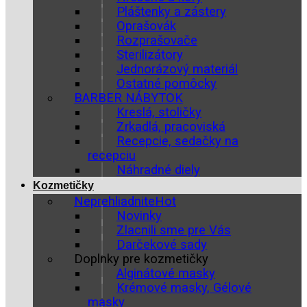
Pláštenky a zástery
Oprašovák
Rozprašovače
Sterilizátory
Jednorázový materiál
Ostatné pomôcky
BARBER NÁBYTOK
Kreslá, stoličky
Zrkadlá, pracoviská
Recepcie, sedačky na
recepciu
Náhradné diely
Kozmetičky
Neprehliadnite
Novinky
Zlacnili sme pre Vás
Darčekové sady
Doplnky pre kozmetičky
Alginátové masky
Krémové masky, Gélové
masky