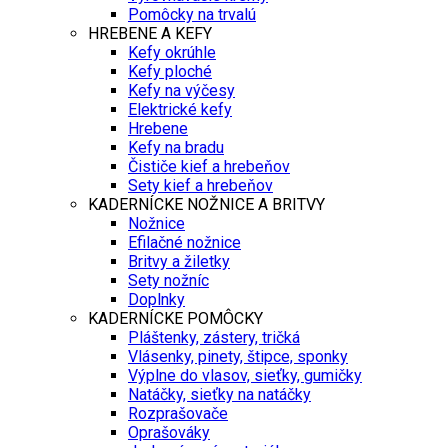
Pomôcky na trvalú
HREBENE A KEFY
Kefy okrúhle
Kefy ploché
Kefy na výčesy
Elektrické kefy
Hrebene
Kefy na bradu
Čističe kief a hrebeňov
Sety kief a hrebeňov
KADERNÍCKE NOŽNICE A BRITVY
Nožnice
Efilačné nožnice
Britvy a žiletky
Sety nožníc
Doplnky
KADERNÍCKE POMÔCKY
Pláštenky, zástery, tričká
Vlásenky, pinety, štipce, sponky
Výplne do vlasov, sieťky, gumičky
Natáčky, sieťky na natáčky
Rozprašovače
Oprašováky