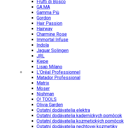
Frutti di Bosco
GA.MA
Gamma Più
Gordon
Hair Passion
Hairway
Charmine Rose
Immortal Infuse
Indola
Jaguar Solingen
JRL
Kiepe
Lisap Milano
L’Oréal Professionnel
Matador Professional
Matrix
Moser
Nishman
O! TOOLS
Olivia Garden
Ostatní dodávatelia elektra
Ostatní dodávatelia kaderníckych pomôcok
Ostatní dodávatelia kozmetických pomôcok
Ostatní dodávatelia nechtovej kozmetiky