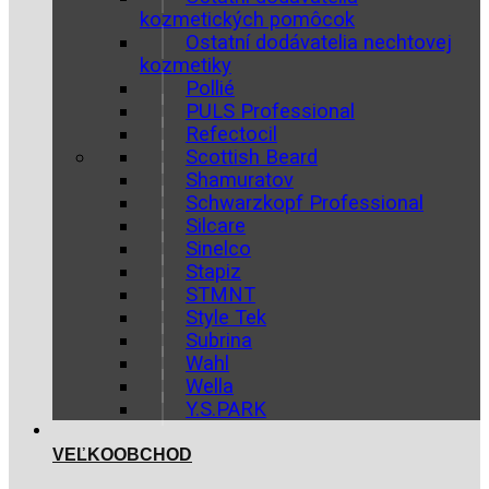
kozmetických pomôcok
Ostatní dodávatelia nechtovej
kozmetiky
Pollié
PULS Professional
Refectocil
Scottish Beard
Shamuratov
Schwarzkopf Professional
Silcare
Sinelco
Stapiz
STMNT
Style Tek
Subrina
Wahl
Wella
Y.S.PARK
VEĽKOOBCHOD