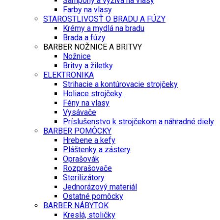
Šampóny a výživa na vlasy
Farby na vlasy
STAROSTLIVOSŤ O BRADU A FÚZY
Krémy a mydlá na bradu
Brada a fúzy
BARBER NOŽNICE A BRITVY
Nožnice
Britvy a žiletky
ELEKTRONIKA
Strihacie a kontúrovacie strojčeky
Holiace strojčeky
Fény na vlasy
Vysávače
Príslušenstvo k strojčekom a náhradné diely
BARBER POMÔCKY
Hrebene a kefy
Pláštenky a zástery
Oprašovák
Rozprašovače
Sterilizátory
Jednorázový materiál
Ostatné pomôcky
BARBER NÁBYTOK
Kreslá, stoličky