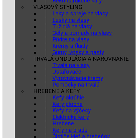
Rekonštrukčné kúry
VLASOVÝ STYLING
Laky a spreje na vlasy
Lesky na vlasy
Tužidlá na vlasy
Gély a pomady na vlasy
Púdre na vlasy
Krémy a fluidy
Gumy, vosky a pasty
TRVALÁ ONDULÁCIA A NAROVNANIE
Trvalá na vlasy
Ustaľovače
Vyrovnávacie krémy
Pomôcky na trvalú
HREBENE A KEFY
Kefy okrúhle
Kefy ploché
Kefy na výčesy
Elektrické kefy
Hrebene
Kefy na bradu
Čističe kief a hrebeňov