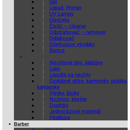
Gél
Liquid, Primer
UV Lampy
Olejčeky
Čistič – cleaner
Odstraňovač – remover
Odlakovač
Ošetrujúce výrobky
Štetce
Nechtové tipy, šablóny
Laky
Lepidlá na nechty
Ozdobné glitre, kamienky, prášky,
kamienky
Pilníky, bloky
Nožnice, kliešte
Doplnky
Jednorázový materiál
Pedikúra
Barber