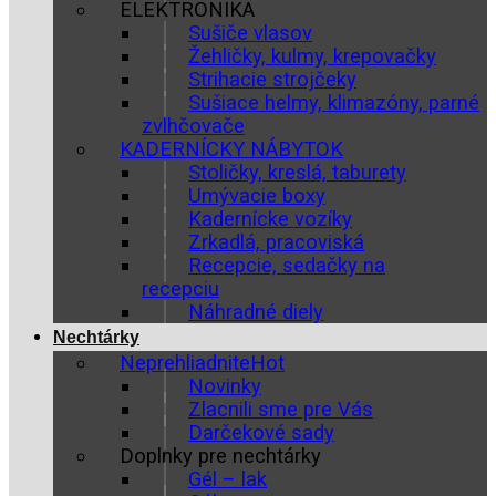
ELEKTRONIKA
Sušiče vlasov
Žehličky, kulmy, krepovačky
Strihacie strojčeky
Sušiace helmy, klimazóny, parné
zvlhčovače
KADERNÍCKY NÁBYTOK
Stoličky, kreslá, taburety
Umývacie boxy
Kadernícke vozíky
Zrkadlá, pracoviská
Recepcie, sedačky na
recepciu
Náhradné diely
Nechtárky
Neprehliadnite
Novinky
Zlacnili sme pre Vás
Darčekové sady
Doplnky pre nechtárky
Gél – lak