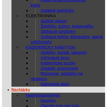
kufre
Ostatné pomôcky
ELEKTRONIKA
Sušiče vlasov
Žehličky, kulmy, krepovačky
Strihacie strojčeky
Sušiace helmy, klimazóny, parné
zvlhčovače
KADERNÍCKY NÁBYTOK
Stoličky, kreslá, taburety
Umývacie boxy
Kadernícke vozíky
Zrkadlá, pracoviská
Recepcie, sedačky na
recepciu
Náhradné diely
Nechtárky
Neprehliadnite
Novinky
Zlacnili sme pre Vás