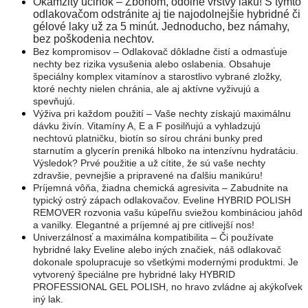
Okamžitý účinok – Zbohom, odolné vrstvy laku! S týmto
odlakovačom odstránite aj tie najodolnejšie hybridné či
gélové laky už za 5 minút. Jednoducho, bez námahy,
bez poškodenia nechtov.
Bez kompromisov – Odlakovač dôkladne čistí a odmasťuje
nechty bez rizika vysušenia alebo oslabenia. Obsahuje
špeciálny komplex vitamínov a starostlivo vybrané zložky,
ktoré nechty nielen chránia, ale aj aktívne vyživujú a
spevňujú.
Výživa pri každom použití – Vaše nechty získajú maximálnu
dávku živín. Vitamíny A, E a F posilňujú a vyhladzujú
nechtovú platničku, biotín so sírou chráni bunky pred
starnutím a glycerín preniká hlboko na intenzívnu hydratáciu.
Výsledok? Prvé použitie a už cítite, že sú vaše nechty
zdravšie, pevnejšie a pripravené na ďalšiu manikúru!
Príjemná vôňa, žiadna chemická agresivita – Zabudnite na
typický ostrý zápach odlakovačov. Eveline HYBRID POLISH
REMOVER rozvonia vašu kúpeľňu sviežou kombináciou jahôd
a vanilky. Elegantné a príjemné aj pre citlivejší nos!
Univerzálnosť a maximálna kompatibilita – Či používate
hybridné laky Eveline alebo iných značiek, náš odlakovač
dokonale spolupracuje so všetkými modernými produktmi. Je
vytvorený špeciálne pre hybridné laky HYBRID
PROFESSIONAL GEL POLISH, no hravo zvládne aj akýkoľvek
iný lak.