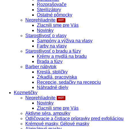
Rozprašovače
Sterilizátory
Ostatné pômocky
Neprehliadnite
Zlacnili sme pre Vás
Novinky
Starostlivosť o vlasy
Šampóny a výživa na vlasy
Farby na vlasy
Starostlivosť o bradu a fúzy
Krémy a mydlá na bradu
Brada a fúzy
Barber nábytok
Kreslá, stoličky
Zrkadlá, pracoviska
Recepcie, sedačky na recepciu
Náhradné diely
Kozmetičky
Neprehliadnite
Novinky
Zlacnili sme pre Vás
Aktívne séra, ampulky
Odličovacie a čistiace prípravky pred exfoliáciou
Krémové masky, Gélové masky
Alginátové masky