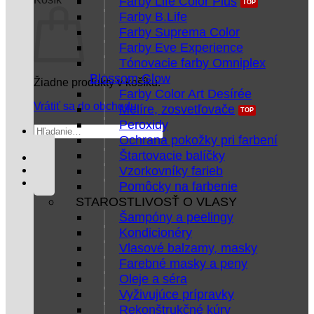
Farby Life Color Plus
Farby B.Life
Farby Suprema Color
Farby Eve Experience
Tónovacie farby Omniplex
Blossom Glow
Žiadne produkty v košíku.
Farby Color Art Desírée
Vrátiť sa do obchodu
Melíre, zosvetľovače
Peroxidy
Hľadať:
Ochrana pokožky pri farbení
Štartovacie balíčky
Vzorkovníky farieb
Pomôcky na farbenie
STAROSTLIVOSŤ O VLASY
Šampóny a peelingy
Kondicionéry
Vlasové balzamy, masky
Farebné masky a peny
Oleje a séra
Vyživujúce prípravky
Rekonštrukčné kúry