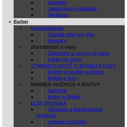
Doplnky
Jednorázový materiál
Pedikúra
Barber
Neprehliadnite
Zlacnili sme pre Vás
Novinky
Starostlivosť o vlasy
Šampóny a výživa na vlasy
Farby na vlasy
STAROSTLIVOSŤ O BRADU A FÚZY
Krémy a mydlá na bradu
Brada a fúzy
BARBER NOŽNICE A BRITVY
Nožnice
Britvy a žiletky
ELEKTRONIKA
Strihacie a kontúrovacie
strojčeky
Holiace strojčeky