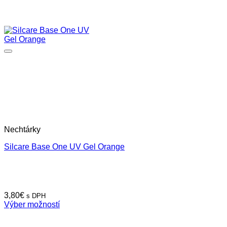
Nechtárky
Silcare Base One UV Gel Orange
3,80
€
s DPH
Výber možností
Tento
produkt