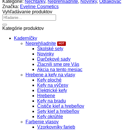
Kategórie:
Nechtárky
,
Neprehliadnite
,
Novinky
,
Odlakovač
na
Značka:
Eveline Cosmetics
nechty
Vyhľadávanie produktov
hybridný
Hľadať:
s
acetónom
Kategórie produktov
Kaderníčky
Neprehliadnite
Školské sety
Novinky
Darčekové sady
Zlacnili sme pre Vás
Akcia na tento mesiac
Hrebene a kefy na vlasy
Kefy ploché
Kefy na výčesy
Elektrické kefy
Hrebene
Kefy na bradu
Čističe kief a hrebeňov
Sety kief a hrebeňov
Kefy okrúhle
Farbenie vlasov
Vzorkovníky farieb