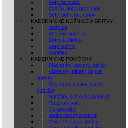
Kefy na bradu
Čističe kief a hrebeňov
Sety kief a hrebeňov
KADERNÍCKE NOŽNICE A BRITVY
Nožnice
Efilačné nožnice
Britvy a žiletky
Sety nožníc
Doplnky
KADERNÍCKE POMÔCKY
Pláštenky, zástery, tričká
Vlásenky, pinety, štipce,
sponky
Výplne do vlasov, sieťky,
gumičky
Natáčky, sieťky na natáčky
Rozprašovače
Oprašováky
Jednorázový materiál
Cvičné hlavy a statívy
Kadernícke/Kozmetické