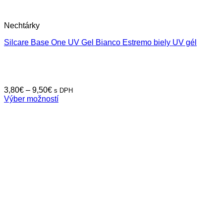
Nechtárky
Silcare Base One UV Gel Bianco Estremo biely UV gél
Price
3,80
€
–
9,50
€
s DPH
range:
Výber možností
Tento
3,80€
produkt
through
má
9,50€
viacero
variantov.
Možnosti
si
môžete
vybrať
na
stránke
produktu.