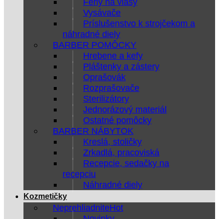
Fény na vlasy
Vysávače
Príslušenstvo k strojčekom a
náhradné diely
BARBER POMÔCKY
Hrebene a kefy
Pláštenky a zástery
Oprašovák
Rozprašovače
Sterilizátory
Jednorázový materiál
Ostatné pomôcky
BARBER NÁBYTOK
Kreslá, stoličky
Zrkadlá, pracoviská
Recepcie, sedačky na
recepciu
Náhradné diely
Kozmetičky
Neprehliadnite
Novinky