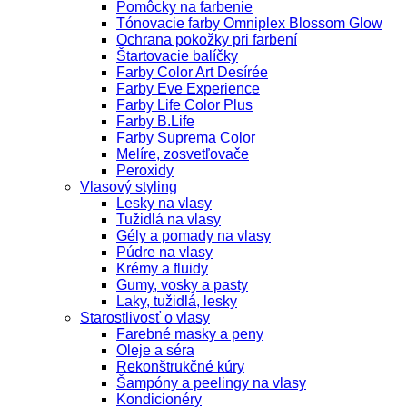
Pomôcky na farbenie
Tónovacie farby Omniplex Blossom Glow
Ochrana pokožky pri farbení
Štartovacie balíčky
Farby Color Art Desírée
Farby Eve Experience
Farby Life Color Plus
Farby B.Life
Farby Suprema Color
Melíre, zosvetľovače
Peroxidy
Vlasový styling
Lesky na vlasy
Tužidlá na vlasy
Gély a pomady na vlasy
Púdre na vlasy
Krémy a fluidy
Gumy, vosky a pasty
Laky, tužidlá, lesky
Starostlivosť o vlasy
Farebné masky a peny
Oleje a séra
Rekonštrukčné kúry
Šampóny a peelingy na vlasy
Kondicionéry