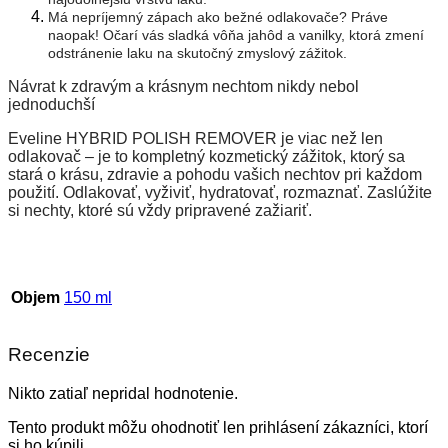
Má nepríjemný zápach ako bežné odlakovače?
Práve
naopak! Očarí vás sladká vôňa jahôd a vanilky, ktorá zmení
odstránenie laku na skutočný zmyslový zážitok.
Návrat k zdravým a krásnym nechtom nikdy nebol
jednoduchší
Eveline HYBRID POLISH REMOVER je viac než len
odlakovač – je to kompletný kozmetický zážitok, ktorý sa
stará o krásu, zdravie a pohodu vašich nechtov pri každom
použití. Odlakovať, vyživiť, hydratovať, rozmaznať. Zaslúžite
si nechty, ktoré sú vždy pripravené zažiariť.
Objem
150 ml
Recenzie
Nikto zatiaľ nepridal hodnotenie.
Tento produkt môžu ohodnotiť len prihlásení zákazníci, ktorí
si ho kúpili.