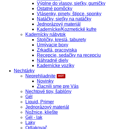
Výplne do vlasov, sieťky, gumičky
Ostatné pomôcky
Vlásenky, pinety, štipce, sponky
Natáčky, sieťky na natáčky
Jednorázový materiál
Kadernícke/Kozmetické kufre
Kadernícky nábytok
Stoličky, kreslá, taburety
Umývacie boxy
Zrkadlá, pracoviska
Recepcie, sedačky na recepciu
Náhradné diely
Kadernícke vozíky
Nechtárky
Neprehliadnite
Novinky
Zlacnili sme pre Vás
Nechtové tipy, šablóny
Gél
Liquid, Primer
Jednorázový materiál
Nožnice, kliešte
Gél - lak
Laky
Odlakovač