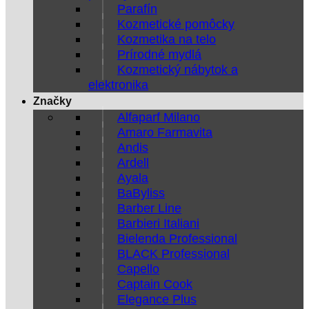
Parafín
Kozmetické pomôcky
Kozmetika na telo
Prírodné mydlá
Kozmetický nábytok a
elektronika
Značky
Alfaparf Milano
Amaro Farmavita
Andis
Ardell
Ayala
BaByliss
Barber Line
Barbieri Italiani
Bielenda Professional
BLACK Professional
Capello
Captain Cook
Elegance Plus