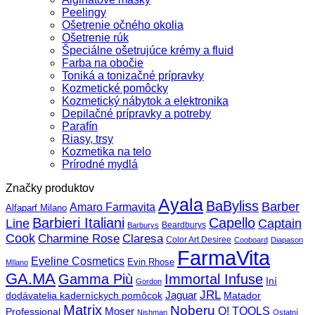
Peelingy
Ošetrenie očného okolia
Ošetrenie rúk
Špeciálne ošetrujúce krémy a fluid
Farba na obočie
Toniká a tonizačné prípravky
Kozmetické pomôcky
Kozmetický nábytok a elektronika
Depilačné prípravky a potreby
Parafín
Riasy, trsy
Kozmetika na telo
Prírodné mydlá
Značky produktov
Ayala
BaByliss
Barber
Amaro Farmavita
Alfaparf Milano
Barbieri Italiani
Capello
Line
Captain
Beardburys
Barburys
Cook
Charmine Rose
Claresa
Color Art Desiree
Cooboard
Diapason
FarmaVita
Eveline Cosmetics
Evin Rhose
MIlano
GA.MA
Gamma Più
Immortal Infuse
Iní
Gordon
JRL
Jaguar
dodávatelia kaderníckych pomôcok
Matador
Matrix
Noberu
O! TOOLS
Moser
Professional
Nishman
Ostatní