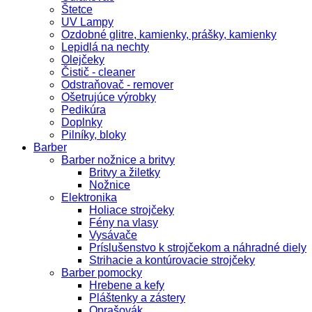
Štetce
UV Lampy
Ozdobné glitre, kamienky, prášky, kamienky
Lepidlá na nechty
Olejčeky
Čistič - cleaner
Odstraňovač - remover
Ošetrujúce výrobky
Pedikúra
Doplnky
Pilníky, bloky
Barber
Barber nožnice a britvy
Britvy a žiletky
Nožnice
Elektronika
Holiace strojčeky
Fény na vlasy
Vysávače
Príslušenstvo k strojčekom a náhradné diely
Strihacie a kontúrovacie strojčeky
Barber pomocky
Hrebene a kefy
Pláštenky a zástery
Oprašovák