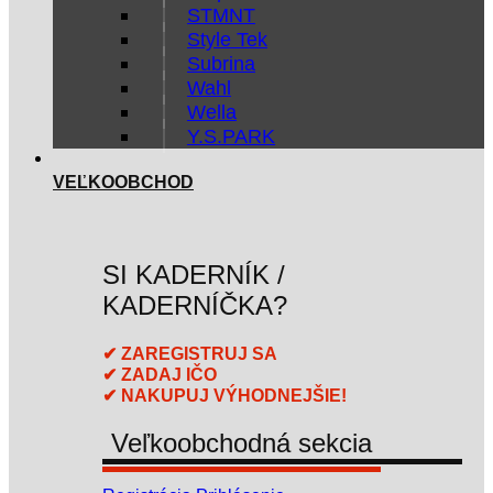
STMNT
Style Tek
Subrina
Wahl
Wella
Y.S.PARK
VEĽKOOBCHOD
SI KADERNÍK /
KADERNÍČKA?
✔ ZAREGISTRUJ SA
✔ ZADAJ IČO
✔ NAKUPUJ VÝHODNEJŠIE!
Veľkoobchodná sekcia