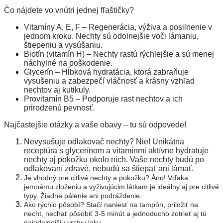
Čo nájdete vo vnútri jednej fľaštičky?
Vitamíny A, E, F – Regenerácia, výživa a posilnenie v
jednom kroku. Nechty sú odolnejšie voči lámaniu,
štiepeniu a vysúšaniu.
Biotín (vitamín H) – Nechty rastú rýchlejšie a sú menej
náchylné na poškodenie.
Glycerín – Hĺbková hydratácia, ktorá zabraňuje
vysušeniu a zabezpečí vláčnosť a krásny vzhľad
nechtov aj kutikuly.
Provitamín B5 – Podporuje rast nechtov a ich
prirodzenú pevnosť.
Najčastejšie otázky a vaše obavy – tu sú odpovede!
Nevysušuje odlakovač nechty? Nie! Unikátna
receptúra s glycerínom a vitamínmi aktívne hydratuje
nechty aj pokožku okolo nich. Vaše nechty budú po
odlakovaní zdravé, nebudú sa štiepať ani lámať.
Je vhodný pre citlivé nechty a pokožku?
Áno! Vďaka
jemnému zloženiu a vyživujúcim látkam je ideálny aj pre citlivé
typy. Žiadne pálenie ani podráždenie.
Ako rýchlo pôsobí?
Stačí naniesť na tampón, priložiť na
necht, nechať pôsobiť 3-5 minút a jednoducho zotrieť aj tú
najodolnejšiu vrstvu laku.