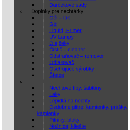
Darčekové sady
Doplnky pre nechtárky
Gél – lak
Gél
Liquid, Primer
UV Lampy
Olejčeky
Čistič – cleaner
Odstraňovač – remover
Odlakovač
Ošetrujúce výrobky
Štetce
Nechtové tipy, šablóny
Laky
Lepidlá na nechty
Ozdobné glitre, kamienky, prášky,
kamienky
Pilníky, bloky
Nožnice, kliešte