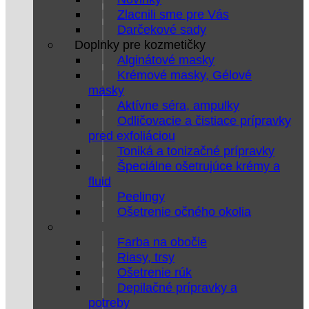
Zlacnili sme pre Vás
Darčekové sady
Doplnky pre kozmetičky
Alginátové masky
Krémové masky, Gélové
masky
Aktívne séra, ampulky
Odličovacie a čistiace prípravky
pred exfoliáciou
Toniká a tonizačné prípravky
Špeciálne ošetrujúce krémy a
fluid
Peelingy
Ošetrenie očného okolia
Farba na obočie
Riasy, trsy
Ošetrenie rúk
Depilačné prípravky a
potreby