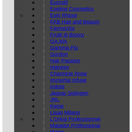
Eurostil
Eveline Cosmetics
Evin Rhose
FAB Hair and Beauty
FarmaVita
Frutti di Bosco
GA.MA
Gamma Più
Gordon
Hair Passion
Hairway
Charmine Rose
Immortal Infuse
Indola
Jaguar Solingen
JRL
Kiepe
Lisap Milano
L’Oréal Professionnel
Matador Professional
Matrix