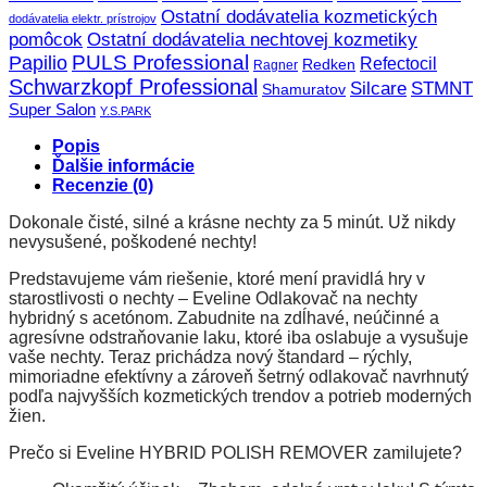
Ostatní dodávatelia kozmetických
dodávatelia elektr. prístrojov
pomôcok
Ostatní dodávatelia nechtovej kozmetiky
PULS Professional
Papilio
Refectocil
Redken
Ragner
Schwarzkopf Professional
STMNT
Silcare
Shamuratov
Super Salon
Y.S.PARK
Popis
Ďalšie informácie
Recenzie (0)
Dokonale čisté, silné a krásne nechty za 5 minút. Už nikdy
nevysušené, poškodené nechty!
Predstavujeme vám riešenie, ktoré mení pravidlá hry v
starostlivosti o nechty – Eveline Odlakovač na nechty
hybridný s acetónom. Zabudnite na zdĺhavé, neúčinné a
agresívne odstraňovanie laku, ktoré iba oslabuje a vysušuje
vaše nechty. Teraz prichádza nový štandard – rýchly,
mimoriadne efektívny a zároveň šetrný odlakovač navrhnutý
podľa najvyšších kozmetických trendov a potrieb moderných
žien.
Prečo si Eveline HYBRID POLISH REMOVER zamilujete?