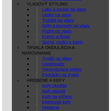
VLASOVÝ STYLING
Laky a spreje na vlasy
Lesky na vlasy
Tužidlá na vlasy
Gély a pomady na vlasy
Púdre na vlasy
Krémy a fluidy
Gumy, vosky a pasty
TRVALÁ ONDULÁCIA A
NAROVNANIE
Trvalá na vlasy
Ustaľovače
Vyrovnávacie krémy
Pomôcky na trvalú
HREBENE A KEFY
Kefy okrúhle
Kefy ploché
Kefy na výčesy
Elektrické kefy
Hrebene