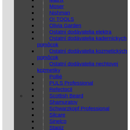
Moser
Nishman
O! TOOLS
Olivia Garden
Ostatní dodávatelia elektra
Ostatní dodávatelia kaderníckych
pomôcok
Ostatní dodávatelia kozmetických
pomôcok
Ostatní dodávatelia nechtovej
kozmetiky
Pollié
PULS Professional
Refectocil
Scottish Beard
Shamuratov
Schwarzkopf Professional
Silcare
Sinelco
Stapiz