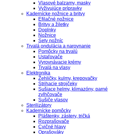
Vlasové balzamy, masky
Vyživujúce prípravky
Kadernícke nožnice a britvy
Efilačné nožnice
Britvy a žiletky
Doplnky
Nožnice
Sety nožníc
Trvalá ondulácia a narovnanie
Pomôcky na trvalú
Ustaľovače
Vyrovnávacie krémy
Trvalá na vlasy
Elektronika
Žehličky, kulmy, krepovačky
Strihacie strojčeky
Sušiace helmy, klimazóny, parné
zvlhčovače
Sušiče vlasov
Sterilizátory
Kadernícke pomôcky
Pláštenky, zástery, tričká
Rozprašovače
Cvičné hlavy
Oprašováky