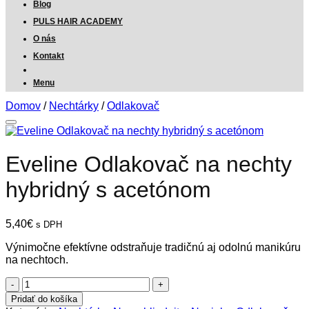
Blog
PULS HAIR ACADEMY
O nás
Kontakt
Menu
Domov
/
Nechtárky
/
Odlakovač
Eveline Odlakovač na nechty
hybridný s acetónom
5,40
€
s DPH
Výnimočne efektívne odstraňuje tradičnú aj odolnú manikúru
na nechtoch.
množstvo
Eveline
Pridať do košíka
Odlakovač