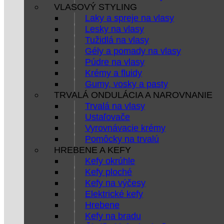
VLASOVÝ STYLING
Laky a spreje na vlasy
Lesky na vlasy
Tužidlá na vlasy
Gély a pomady na vlasy
Púdre na vlasy
Krémy a fluidy
Gumy, vosky a pasty
TRVALÁ ONDULÁCIA A NAROVNANIE
Trvalá na vlasy
Ustaľovače
Vyrovnávacie krémy
Pomôcky na trvalú
HREBENE A KEFY
Kefy okrúhle
Kefy ploché
Kefy na výčesy
Elektrické kefy
Hrebene
Kefy na bradu