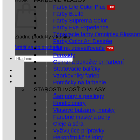
Farby Life Color Plus
Farby B.Life
Farby Suprema Color
Farby Eve Experience
Tónovacie farby Omniplex Blosso
Žiadne produkty v košíku.
Farby Color Art Desírée
Vrátiť sa do obchodu
Melíre, zosvetľovače
Peroxidy
Hľadať:
Ochrana pokožky pri farbení
Štartovacie balíčky
Vzorkovníky farieb
Pomôcky na farbenie
STAROSTLIVOSŤ O VLASY
Šampóny a peelingy
Kondicionéry
Vlasové balzamy, masky
Farebné masky a peny
Oleje a séra
Vyživujúce prípravky
Rekonštrukčné kúry