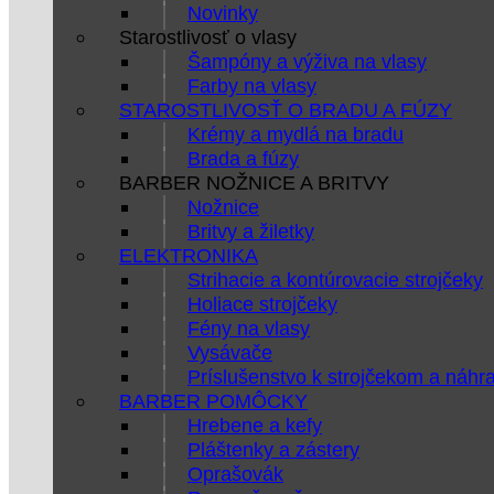
Novinky
Starostlivosť o vlasy
Šampóny a výživa na vlasy
Farby na vlasy
STAROSTLIVOSŤ O BRADU A FÚZY
Krémy a mydlá na bradu
Brada a fúzy
BARBER NOŽNICE A BRITVY
Nožnice
Britvy a žiletky
ELEKTRONIKA
Strihacie a kontúrovacie strojčeky
Holiace strojčeky
Fény na vlasy
Vysávače
Príslušenstvo k strojčekom a náhr
BARBER POMÔCKY
Hrebene a kefy
Pláštenky a zástery
Oprašovák