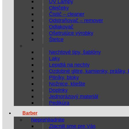
UV Lampy
Olejčeky
Čistič – cleaner
Odstraňovač – remover
Odlakovač
Ošetrujúce výrobky
Štetce
Nechtové tipy, šablóny
Laky
Lepidlá na nechty
Ozdobné glitre, kamienky, prášky,
Pilníky, bloky
Nožnice, kliešte
Doplnky
Jednorázový materiál
Pedikúra
Barber
Neprehliadnite
Zlacnili sme pre Vás