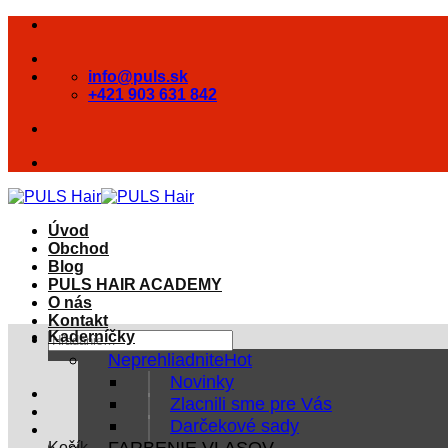
Skip
to
content
info@puls.sk
+421 903 631 842
Úvod
Obchod
Blog
PULS HAIR ACADEMY
O nás
Kontakt
Kaderníčky
Hľadať:
Neprehliadnite
Novinky
Zlacnili sme pre Vás
Darčekové sady
FARBENIE VLASOV
Košík