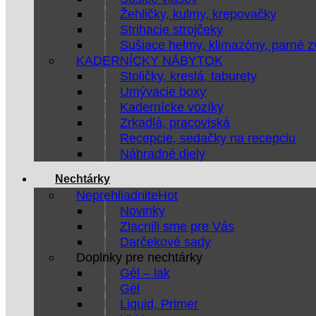
Žehličky, kulmy, krepovačky
Strihacie strojčeky
Sušiace helmy, klimazóny, parné 
KADERNÍCKY NÁBYTOK
Stoličky, kreslá, taburety
Umývacie boxy
Kadernícke vozíky
Zrkadlá, pracoviská
Recepcie, sedačky na recepciu
Náhradné diely
Nechtárky
Neprehliadnite
Novinky
Zlacnili sme pre Vás
Darčekové sady
Doplnky pre nechtárky
Gél – lak
Gél
Liquid, Primer