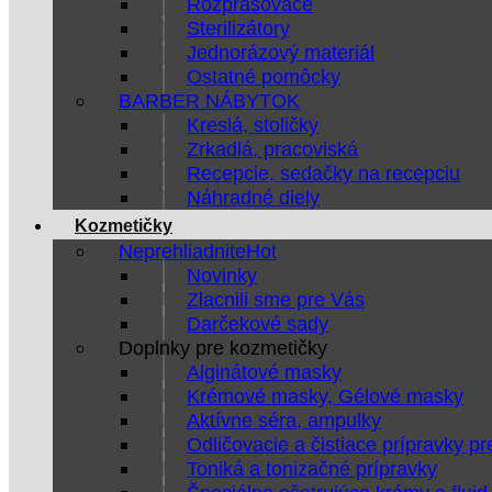
Rozprašovače
Sterilizátory
Jednorázový materiál
Ostatné pomôcky
BARBER NÁBYTOK
Kreslá, stoličky
Zrkadlá, pracoviská
Recepcie, sedačky na recepciu
Náhradné diely
Kozmetičky
Neprehliadnite
Novinky
Zlacnili sme pre Vás
Darčekové sady
Doplnky pre kozmetičky
Alginátové masky
Krémové masky, Gélové masky
Aktívne séra, ampulky
Odličovacie a čistiace prípravky pr
Toniká a tonizačné prípravky