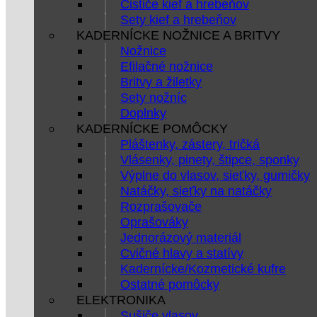
Čističe kief a hrebeňov
Sety kief a hrebeňov
KADERNÍCKE NOŽNICE A BRITVY
Nožnice
Efilačné nožnice
Britvy a žiletky
Sety nožníc
Doplnky
KADERNÍCKE POMÔCKY
Pláštenky, zástery, tričká
Vlásenky, pinety, štipce, sponky
Výplne do vlasov, sieťky, gumičky
Natáčky, sieťky na natáčky
Rozprašovače
Oprašováky
Jednorázový materiál
Cvičné hlavy a statívy
Kadernícke/Kozmetické kufre
Ostatné pomôcky
ELEKTRONIKA
Sušiče vlasov