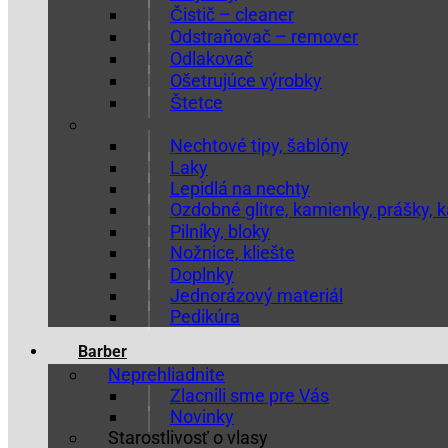
Čistič – cleaner
Odstraňovač – remover
Odlakovač
Ošetrujúce výrobky
Štetce
Nechtové tipy, šablóny
Laky
Lepidlá na nechty
Ozdobné glitre, kamienky, prášky,
Pilníky, bloky
Nožnice, kliešte
Doplnky
Jednorázový materiál
Pedikúra
Barber
Neprehliadnite
Zlacnili sme pre Vás
Novinky
Starostlivosť o vlasy