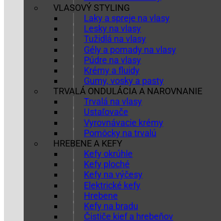
VLASOVÝ STYLING
Laky a spreje na vlasy
Lesky na vlasy
Tužidlá na vlasy
Gély a pomady na vlasy
Púdre na vlasy
Krémy a fluidy
Gumy, vosky a pasty
TRVALÁ ONDULÁCIA A NAROVNANIE
Trvalá na vlasy
Ustaľovače
Vyrovnávacie krémy
Pomôcky na trvalú
HREBENE A KEFY
Kefy okrúhle
Kefy ploché
Kefy na výčesy
Elektrické kefy
Hrebene
Kefy na bradu
Čističe kief a hrebeňov