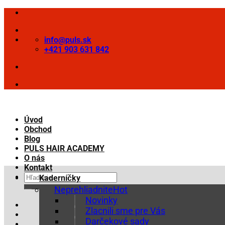
Skip
to
content
info@puls.sk
+421 903 631 842
Úvod
Obchod
Blog
PULS HAIR ACADEMY
O nás
Kontakt
Hľadať:
Kaderníčky
Neprehliadnite
Novinky
Zlacnili sme pre Vás
Darčekové sady