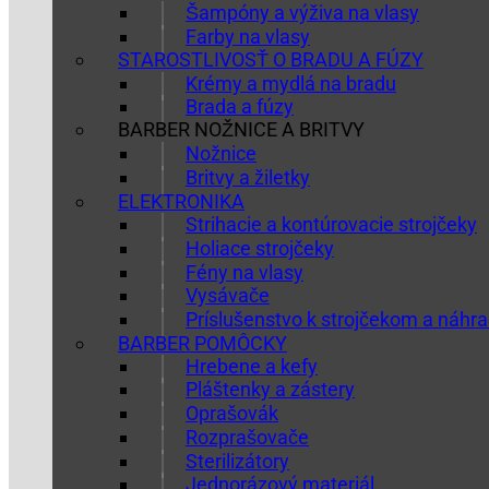
Šampóny a výživa na vlasy
Farby na vlasy
STAROSTLIVOSŤ O BRADU A FÚZY
Krémy a mydlá na bradu
Brada a fúzy
BARBER NOŽNICE A BRITVY
Nožnice
Britvy a žiletky
ELEKTRONIKA
Strihacie a kontúrovacie strojčeky
Holiace strojčeky
Fény na vlasy
Vysávače
Príslušenstvo k strojčekom a náhra
BARBER POMÔCKY
Hrebene a kefy
Pláštenky a zástery
Oprašovák
Rozprašovače
Sterilizátory
Jednorázový materiál