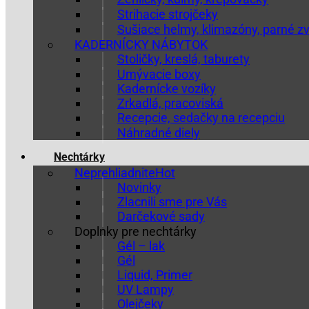
Strihacie strojčeky
Sušiace helmy, klimazóny, parné z
KADERNÍCKY NÁBYTOK
Stoličky, kreslá, taburety
Umývacie boxy
Kadernícke vozíky
Zrkadlá, pracoviská
Recepcie, sedačky na recepciu
Náhradné diely
Nechtárky
Neprehliadnite
Novinky
Zlacnili sme pre Vás
Darčekové sady
Doplnky pre nechtárky
Gél – lak
Gél
Liquid, Primer
UV Lampy
Olejčeky