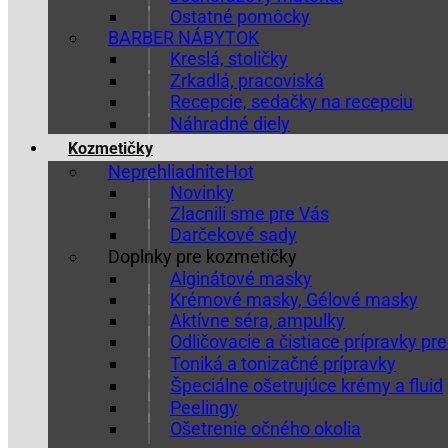
Ostatné pomôcky
BARBER NÁBYTOK
Kreslá, stoličky
Zrkadlá, pracoviská
Recepcie, sedačky na recepciu
Náhradné diely
Kozmetičky
Neprehliadnite
Novinky
Zlacnili sme pre Vás
Darčekové sady
Doplnky pre kozmetičky
Alginátové masky
Krémové masky, Gélové masky
Aktívne séra, ampulky
Odličovacie a čistiace prípravky pre
Toniká a tonizačné prípravky
Špeciálne ošetrujúce krémy a fluid
Peelingy
Ošetrenie očného okolia