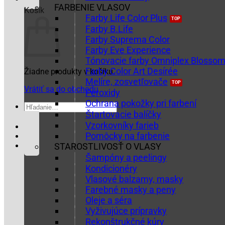
FARBENIE VLASOV
Košík
Farby Life Color Plus
Farby B.Life
Farby Suprema Color
Farby Eve Experience
Tónovacie farby Omniplex Blosso
Farby Color Art Desírée
Žiadne produkty v košíku.
Melíre, zosvetľovače
Vrátiť sa do obchodu
Peroxidy
Ochrana pokožky pri farbení
Hľadať:
Štartovacie balíčky
Vzorkovníky farieb
Pomôcky na farbenie
STAROSTLIVOSŤ O VLASY
Šampóny a peelingy
Kondicionéry
Vlasové balzamy, masky
Farebné masky a peny
Oleje a séra
Vyživujúce prípravky
Rekonštrukčné kúry