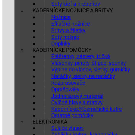
Sety kief a hrebeňov
KADERNÍCKE NOŽNICE A BRITVY
Nožnice
Efilačné nožnice
Britvy a žiletky
Sety nožníc
Doplnky
KADERNÍCKE POMÔCKY
Pláštenky, zástery, tričká
Vlásenky, pinety, štipce, sponky
Výplne do vlasov, sieťky, gumičky
Natáčky, sieťky na natáčky
Rozprašovače
Oprašováky
Jednorázový materiál
Cvičné hlavy a statívy
Kadernícke/Kozmetické kufre
Ostatné pomôcky
ELEKTRONIKA
Sušiče vlasov
Žehličky, kulmy, krepovačky