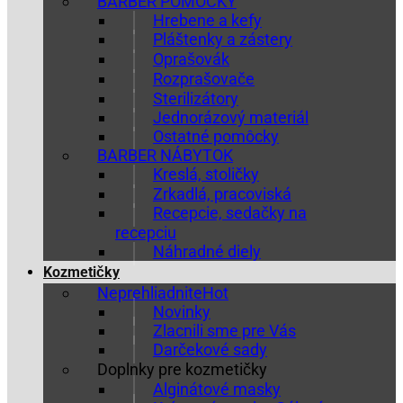
BARBER POMÔCKY
Hrebene a kefy
Pláštenky a zástery
Oprašovák
Rozprašovače
Sterilizátory
Jednorázový materiál
Ostatné pomôcky
BARBER NÁBYTOK
Kreslá, stoličky
Zrkadlá, pracoviská
Recepcie, sedačky na
recepciu
Náhradné diely
Kozmetičky
Neprehliadnite
Novinky
Zlacnili sme pre Vás
Darčekové sady
Doplnky pre kozmetičky
Alginátové masky