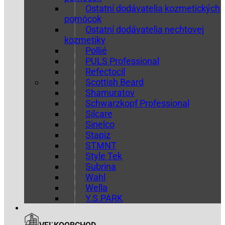
Ostatní dodávatelia kozmetických
pomôcok
Ostatní dodávatelia nechtovej
kozmetiky
Pollié
PULS Professional
Refectocil
Scottish Beard
Shamuratov
Schwarzkopf Professional
Silcare
Sinelco
Stapiz
STMNT
Style Tek
Subrina
Wahl
Wella
Y.S.PARK