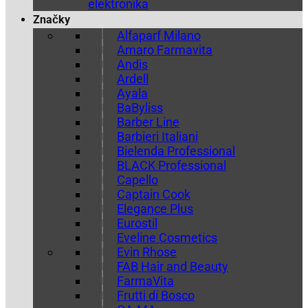
elektronika
Značky
Alfaparf Milano
Amaro Farmavita
Andis
Ardell
Ayala
BaByliss
Barber Line
Barbieri Italiani
Bielenda Professional
BLACK Professional
Capello
Captain Cook
Elegance Plus
Eurostil
Eveline Cosmetics
Evin Rhose
FAB Hair and Beauty
FarmaVita
Frutti di Bosco