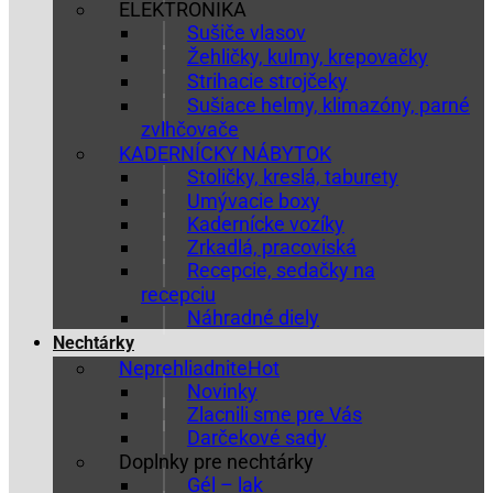
ELEKTRONIKA
Sušiče vlasov
Žehličky, kulmy, krepovačky
Strihacie strojčeky
Sušiace helmy, klimazóny, parné
zvlhčovače
KADERNÍCKY NÁBYTOK
Stoličky, kreslá, taburety
Umývacie boxy
Kadernícke vozíky
Zrkadlá, pracoviská
Recepcie, sedačky na
recepciu
Náhradné diely
Nechtárky
Neprehliadnite
Novinky
Zlacnili sme pre Vás
Darčekové sady
Doplnky pre nechtárky
Gél – lak