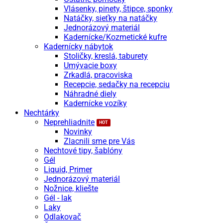
Vlásenky, pinety, štipce, sponky
Natáčky, sieťky na natáčky
Jednorázový materiál
Kadernícke/Kozmetické kufre
Kadernícky nábytok
Stoličky, kreslá, taburety
Umývacie boxy
Zrkadlá, pracoviska
Recepcie, sedačky na recepciu
Náhradné diely
Kadernícke vozíky
Nechtárky
Neprehliadnite
Novinky
Zlacnili sme pre Vás
Nechtové tipy, šablóny
Gél
Liquid, Primer
Jednorázový materiál
Nožnice, kliešte
Gél - lak
Laky
Odlakovač