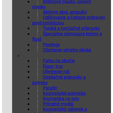
Krémové masky, Gélové
masky
Aktívne séra, ampulky
Odličovacie a čistiace prípravky
pred exfoliáciou
Toniká a tonizačné prípravky
Špeciálne ošetrujúce krémy a
fluid
Peelingy
Ošetrenie očného okolia
Farba na obočie
Riasy, trsy
Ošetrenie rúk
Depilačné prípravky a
potreby
Parafín
Kozmetické pomôcky
Kozmetika na telo
Prírodné mydlá
Kozmetický nábytok a