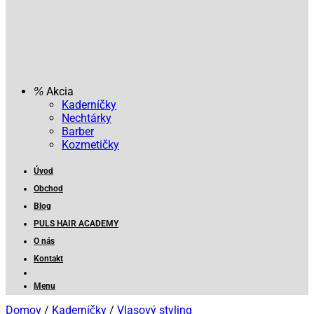
Akcia
Kaderníčky
Nechtárky
Barber
Kozmetičky
Úvod
Obchod
Blog
PULS HAIR ACADEMY
O nás
Kontakt
Menu
Domov
/
Kaderníčky
/
Vlasový styling