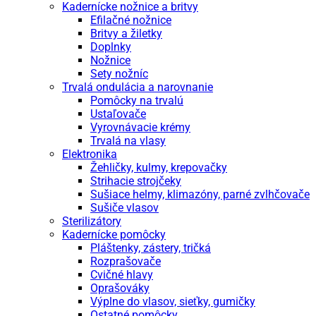
Kadernícke nožnice a britvy
Efilačné nožnice
Britvy a žiletky
Doplnky
Nožnice
Sety nožníc
Trvalá ondulácia a narovnanie
Pomôcky na trvalú
Ustaľovače
Vyrovnávacie krémy
Trvalá na vlasy
Elektronika
Žehličky, kulmy, krepovačky
Strihacie strojčeky
Sušiace helmy, klimazóny, parné zvlhčovače
Sušiče vlasov
Sterilizátory
Kadernícke pomôcky
Pláštenky, zástery, tričká
Rozprašovače
Cvičné hlavy
Oprašováky
Výplne do vlasov, sieťky, gumičky
Ostatné pomôcky