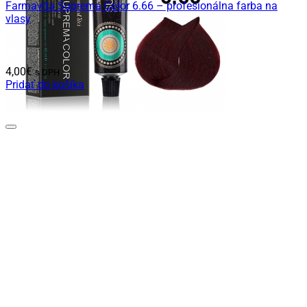
Farmavita Suprema Color 6.66 – profesionálna farba na
vlasy
4,00
€
s DPH
Pridať do košíka