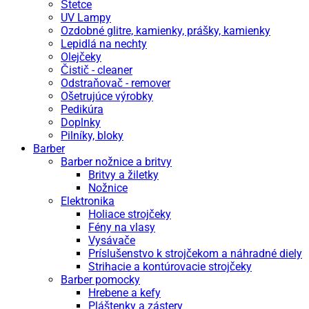
Štetce
UV Lampy
Ozdobné glitre, kamienky, prášky, kamienky
Lepidlá na nechty
Olejčeky
Čistič - cleaner
Odstraňovač - remover
Ošetrujúce výrobky
Pedikúra
Doplnky
Pilníky, bloky
Barber
Barber nožnice a britvy
Britvy a žiletky
Nožnice
Elektronika
Holiace strojčeky
Fény na vlasy
Vysávače
Príslušenstvo k strojčekom a náhradné diely
Strihacie a kontúrovacie strojčeky
Barber pomocky
Hrebene a kefy
Pláštenky a zástery