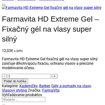
Farmavita HD Extreme Gel –
Fixačný gél na vlasy super
silný
12,03
€
s DPH
Farmavita HD Extreme Gel fixačný gél na vlasy super silný
zaisťuje dlhotrvajúcu fixáciu, ochranu vlasov a precízne
modelovanie účesu.
množstvo
Farmavita
Pridať do košíka
HD
Kategórie:
Kaderníčky
,
Barber
,
Gély a pomady na vlasy
,
Extreme
Vlasový styling
Značka:
FarmaVita
Gel
Vyhľadávanie produktov
-
Hľadať:
Fixačný