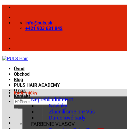
Skip
to
content
info@puls.sk
+421 903 631 842
Úvod
Obchod
Blog
PULS HAIR ACADEMY
O nás
Kaderníčky
Kontakt
Neprehliadnite
Hľadať:
Novinky
Zlacnili sme pre Vás
Darčekové sady
FARBENIE VLASOV