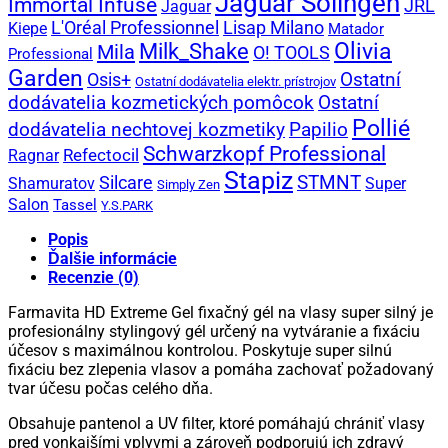
Jaguar Solingen
Immortal Infuse
JRL
Jaguar
L'Oréal Professionnel
Lisap Milano
Kiepe
Matador
Olivia
Milk_Shake
Mila
O! TOOLS
Professional
Garden
Ostatní
Osis+
Ostatní dodávatelia elektr. prístrojov
dodávatelia kozmetických pomôcok
Ostatní
Pollié
Papilio
dodávatelia nechtovej kozmetiky
Schwarzkopf Professional
Refectocil
Ragnar
Stapiz
Silcare
STMNT
Shamuratov
Super
Simply Zen
Salon
Tassel
Y.S.PARK
Popis
Ďalšie informácie
Recenzie (0)
Farmavita HD Extreme Gel fixačný gél na vlasy super silný je
profesionálny stylingový gél určený na vytváranie a fixáciu
účesov s maximálnou kontrolou. Poskytuje super silnú
fixáciu bez zlepenia vlasov a pomáha zachovať požadovaný
tvar účesu počas celého dňa.
Obsahuje pantenol a UV filter, ktoré pomáhajú chrániť vlasy
pred vonkajšími vplyvmi a zároveň podporujú ich zdravý