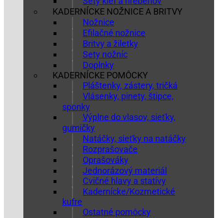
Sety kief a hrebeňov
KADERNÍCKE NOŽNICE A BRITVY
Nožnice
Efilačné nožnice
Britvy a žiletky
Sety nožníc
Doplnky
KADERNÍCKE POMÔCKY
Pláštenky, zástery, tričká
Vlásenky, pinety, štipce,
sponky
Výplne do vlasov, sieťky,
gumičky
Natáčky, sieťky na natáčky
Rozprašovače
Oprašováky
Jednorázový materiál
Cvičné hlavy a statívy
Kadernícke/Kozmetické
kufre
Ostatné pomôcky