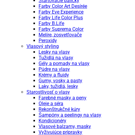
Štartovacie balíčky
Farby Color Art Desírée
Farby Eve Experience
Farby Life Color Plus
Farby B.Life
Farby Suprema Color
Melíre, zosvetľovače
Peroxidy
Vlasový styling
Lesky na vlasy
Tužidlá na vlasy
Gély a pomady na vlasy
Púdre na vlasy
Krémy a fluidy
Gumy, vosky a pasty
Laky, tužidlá, lesky
Starostlivosť o vlasy
Farebné masky a peny
Oleje a séra
Rekonštrukčné kúry
Šampóny a peelingy na vlasy
Kondicionéry
Vlasové balzamy, masky
Vyživujúce prípravky