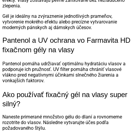
efekty. Vlasy zostávajú pevne zafixované bez nežiaduceho
zlepenia.
Gél je ideálny na zvýraznenie jednotlivých prameňov,
vytvorenie mokrého efektu alebo precízne vytvarovanie
moderných pánskych aj dámskych účesov.
Pantenol a UV ochrana vo Farmavita HD
fixačnom gély na vlasy
Pantenol pomáha udržiavať optimálnu hydratáciu vlasov a
podporuje ich pružnosť. UV filter pomáha chrániť vlasové
vlákno pred negatívnymi účinkami slnečného žiarenia a
vonkajších faktorov.
Ako používať fixačný gél na vlasy super
silný?
Naneste primerané množstvo gélu do dlaní a rovnomerne
rozotrite do vlasov. Následne vytvarujte účes podľa
požadovaného štýlu.