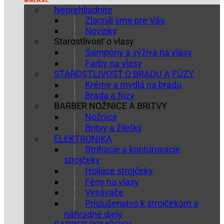
Neprehliadnite
Zlacnili sme pre Vás
Novinky
Starostlivosť o vlasy
Šampóny a výživa na vlasy
Farby na vlasy
STAROSTLIVOSŤ O BRADU A FÚZY
Krémy a mydlá na bradu
Brada a fúzy
BARBER NOŽNICE A BRITVY
Nožnice
Britvy a žiletky
ELEKTRONIKA
Strihacie a kontúrovacie
strojčeky
Holiace strojčeky
Fény na vlasy
Vysávače
Príslušenstvo k strojčekom a
náhradné diely