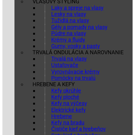
VLASOVÝ STYLING
Laky a spreje na vlasy
Lesky na vlasy
Tužidlá na vlasy
Gély a pomady na vlasy
Púdre na vlasy
Krémy a fluidy
Gumy, vosky a pasty
TRVALÁ ONDULÁCIA A NAROVNANIE
Trvalá na vlasy
Ustaľovače
Vyrovnávacie krémy
Pomôcky na trvalú
HREBENE A KEFY
Kefy okrúhle
Kefy ploché
Kefy na výčesy
Elektrické kefy
Hrebene
Kefy na bradu
Čističe kief a hrebeňov