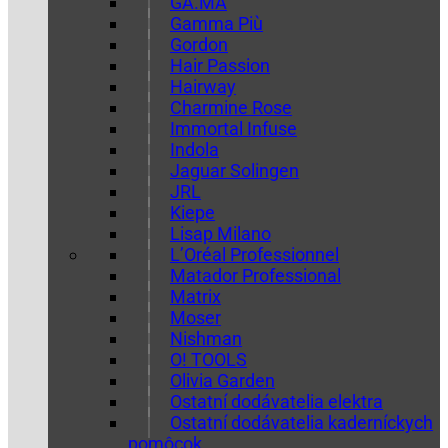
GA.MA
Gamma Più
Gordon
Hair Passion
Hairway
Charmine Rose
Immortal Infuse
Indola
Jaguar Solingen
JRL
Kiepe
Lisap Milano
L’Oréal Professionnel
Matador Professional
Matrix
Moser
Nishman
O! TOOLS
Olivia Garden
Ostatní dodávatelia elektra
Ostatní dodávatelia kaderníckych
pomôcok