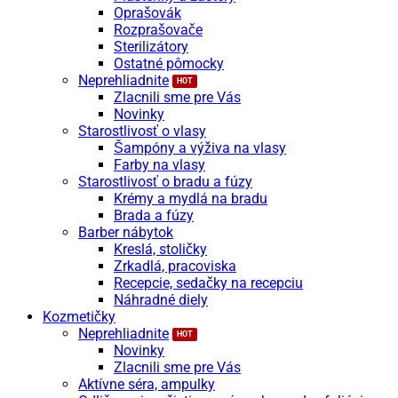
Oprašovák
Rozprašovače
Sterilizátory
Ostatné pômocky
Neprehliadnite
Zlacnili sme pre Vás
Novinky
Starostlivosť o vlasy
Šampóny a výživa na vlasy
Farby na vlasy
Starostlivosť o bradu a fúzy
Krémy a mydlá na bradu
Brada a fúzy
Barber nábytok
Kreslá, stoličky
Zrkadlá, pracoviska
Recepcie, sedačky na recepciu
Náhradné diely
Kozmetičky
Neprehliadnite
Novinky
Zlacnili sme pre Vás
Aktívne séra, ampulky