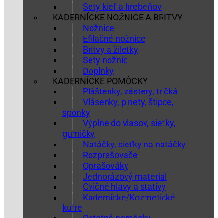
Sety kief a hrebeňov
KADERNÍCKE NOŽNICE A BRITVY
Nožnice
Efilačné nožnice
Britvy a žiletky
Sety nožníc
Doplnky
KADERNÍCKE POMÔCKY
Pláštenky, zástery, tričká
Vlásenky, pinety, štipce,
sponky
Výplne do vlasov, sieťky,
gumičky
Natáčky, sieťky na natáčky
Rozprašovače
Oprašováky
Jednorázový materiál
Cvičné hlavy a statívy
Kadernícke/Kozmetické
kufre
Ostatné pomôcky