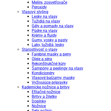
Melíre, zosvetľovače
Peroxidy
Vlasový styling
Lesky na vlasy
Tužidlá na vlasy
Gély a pomady na vlasy
Púdre na vlasy
Krémy a fluidy
Gumy, vosky a pasty
Laky, tužidlá, lesky
Starostlivosť o vlasy
Farebné masky a peny
Oleje a séra
Rekonštrukčné kúry
Šampóny a peelingy na vlasy
Kondicionéry
Vlasové balzamy, masky
Vyživujúce prípravky
Kadernícke nožnice a britvy
Efilačné nožnice
Britvy a žiletky
Doplnky
Nožnice
Sety nožníc