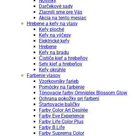
Novinky
Darčekové sady
Zlacnili sme pre Vás
Akcia na tento mesiac
Hrebene a kefy na vlasy
Kefy ploché
Kefy na výčesy
Elektrické kefy
Hrebene
Kefy na bradu
Čističe kief a hrebeňov
Sety kief a hrebeňov
Kefy okrúhle
Farbenie vlasov
Vzorkovníky farieb
Pomôcky na farbenie
Tónovacie farby Omniplex Blossom Glow
Ochrana pokožky pri farbení
Štartovacie balíčky
Farby Color Art Desírée
Farby Eve Experience
Farby Life Color Plus
Farby B.Life
Farby Suprema Color