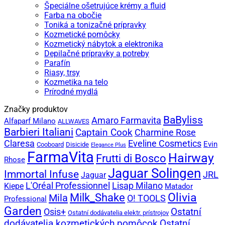
Špeciálne ošetrujúce krémy a fluid
Farba na obočie
Toniká a tonizačné prípravky
Kozmetické pomôcky
Kozmetický nábytok a elektronika
Depilačné prípravky a potreby
Parafín
Riasy, trsy
Kozmetika na telo
Prírodné mydlá
Značky produktov
BaByliss
Amaro Farmavita
Alfaparf Milano
ALLWAVES
Barbieri Italiani
Captain Cook
Charmine Rose
Claresa
Eveline Cosmetics
Evin
Cooboard
Disicide
Elegance Plus
FarmaVita
Hairway
Frutti di Bosco
Rhose
Jaguar Solingen
Immortal Infuse
JRL
Jaguar
L'Oréal Professionnel
Lisap Milano
Kiepe
Matador
Olivia
Milk_Shake
Mila
O! TOOLS
Professional
Garden
Ostatní
Osis+
Ostatní dodávatelia elektr. prístrojov
dodávatelia kozmetických pomôcok
Ostatní