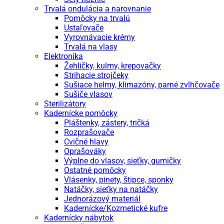
Trvalá ondulácia a narovnanie
Pomôcky na trvalú
Ustaľovače
Vyrovnávacie krémy
Trvalá na vlasy
Elektronika
Žehličky, kulmy, krepovačky
Strihacie strojčeky
Sušiace helmy, klimazóny, parné zvlhčovače
Sušiče vlasov
Sterilizátory
Kadernícke pomôcky
Pláštenky, zástery, tričká
Rozprašovače
Cvičné hlavy
Oprašováky
Výplne do vlasov, sieťky, gumičky
Ostatné pomôcky
Vlásenky, pinety, štipce, sponky
Natáčky, sieťky na natáčky
Jednorázový materiál
Kadernícke/Kozmetické kufre
Kadernícky nábytok