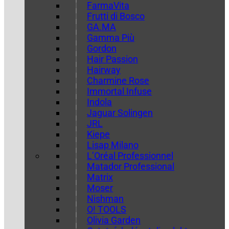
FarmaVita
Frutti di Bosco
GA.MA
Gamma Più
Gordon
Hair Passion
Hairway
Charmine Rose
Immortal Infuse
Indola
Jaguar Solingen
JRL
Kiepe
Lisap Milano
L’Oréal Professionnel
Matador Professional
Matrix
Moser
Nishman
O! TOOLS
Olivia Garden