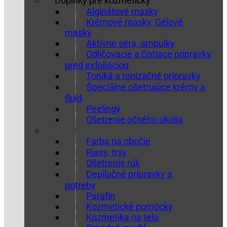
Doplnky pre kozmetičky
Alginátové masky
Krémové masky, Gélové
masky
Aktívne séra, ampulky
Odličovacie a čistiace prípravky
pred exfoliáciou
Toniká a tonizačné prípravky
Špeciálne ošetrujúce krémy a
fluid
Peelingy
Ošetrenie očného okolia
Farba na obočie
Riasy, trsy
Ošetrenie rúk
Depilačné prípravky a
potreby
Parafín
Kozmetické pomôcky
Kozmetika na telo