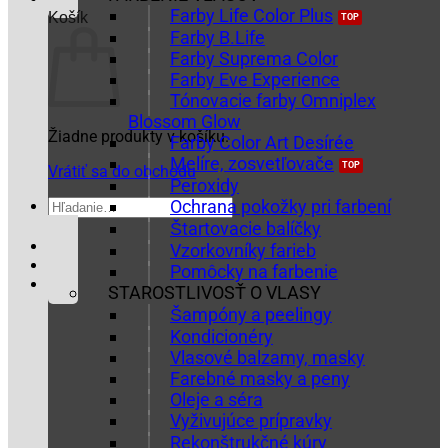
Farby Life Color Plus
Košík
Farby B.Life
Farby Suprema Color
Farby Eve Experience
Tónovacie farby Omniplex
Blossom Glow
Žiadne produkty v košíku.
Farby Color Art Desírée
Melíre, zosvetľovače
Vrátiť sa do obchodu
Peroxidy
Hľadať:
Ochrana pokožky pri farbení
Štartovacie balíčky
Vzorkovníky farieb
Pomôcky na farbenie
STAROSTLIVOSŤ O VLASY
Šampóny a peelingy
Kondicionéry
Vlasové balzamy, masky
Farebné masky a peny
Oleje a séra
Vyživujúce prípravky
Rekonštrukčné kúry