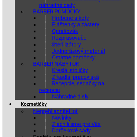
náhradné diely
BARBER POMÔCKY
Hrebene a kefy
Pláštenky a zástery
Oprašovák
Rozprašovače
Sterilizátory
Jednorázový materiál
Ostatné pomôcky
BARBER NÁBYTOK
Kreslá, stoličky
Zrkadlá, pracoviská
Recepcie, sedačky na
recepciu
Náhradné diely
Kozmetičky
Neprehliadnite
Novinky
Zlacnili sme pre Vás
Darčekové sady