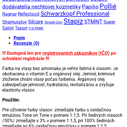
Pollié
Papilio
dodávatelia nechtovej kozmetiky
Schwarzkopf Professional
Refectocil
Ragnar
Stapiz
Silcare
STMNT
Shamuratov
Super
Simply Zen
Salon
Tassel
Y.S.PARK
Popis
Recenzie (0)
!!! Dostupná len pre
registrovaných zákazníkov (IČO)
po
schválení registrácie !!!
Farba na vlasy bez amoniaku je veľmi šetrná k vlasom. Je
obohacena o vitamín E a orgánový olej. Jemné, krémové
zloženie chráni vlasy počas farbenia. Argánový olej
zabezpečuje jemnosť, hydratáciu, revitalizáciu a zvyšuje
elasticitu vlasov.
Použitie:
Pre oživenie farby vlasov: zmiešajte farbu s oxidačnou
emulziou Tone on Tone v pomere 1:1,5. Pri šedivých vlasoch
/50%/ zmiešajte s 3% v pomere 1:1,5, pri 100% šedinách
zmiešajte so 6% oxidačnou emulziou v pomere 1:1,5.