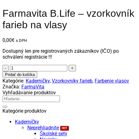
Farmavita B.Life – vzorkovník
farieb na vlasy
0,00
€
s DPH
Dostupný len pre registrovaných zákazníkov (IČO) po
schválení registrácie !!!
množstvo
Farmavita
Pridať do košíka
B.Life
Kategórie:
Kaderníčky
,
Vzorkovníky farieb
,
Farbenie vlasov
-
Značka:
FarmaVita
vzorkovník
Vyhľadávanie produktov
farieb
Hľadať:
na
vlasy
Kategórie produktov
Kaderníčky
Neprehliadnite
Školské sety