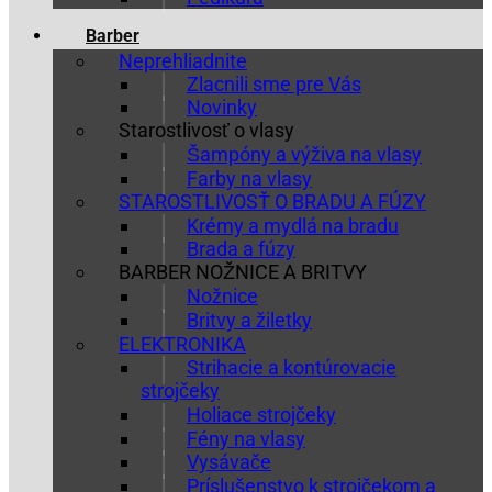
Barber
Neprehliadnite
Zlacnili sme pre Vás
Novinky
Starostlivosť o vlasy
Šampóny a výživa na vlasy
Farby na vlasy
STAROSTLIVOSŤ O BRADU A FÚZY
Krémy a mydlá na bradu
Brada a fúzy
BARBER NOŽNICE A BRITVY
Nožnice
Britvy a žiletky
ELEKTRONIKA
Strihacie a kontúrovacie
strojčeky
Holiace strojčeky
Fény na vlasy
Vysávače
Príslušenstvo k strojčekom a