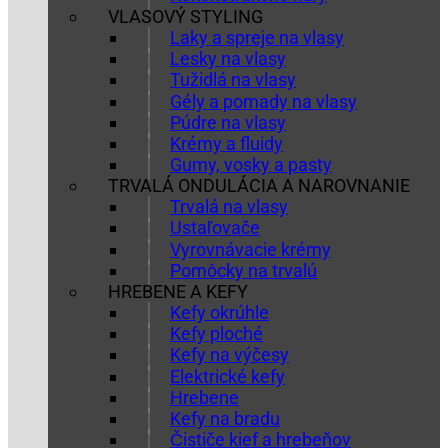
VLASOVÝ STYLING
Laky a spreje na vlasy
Lesky na vlasy
Tužidlá na vlasy
Gély a pomady na vlasy
Púdre na vlasy
Krémy a fluidy
Gumy, vosky a pasty
TRVALÁ ONDULÁCIA A NAROVNANIE
Trvalá na vlasy
Ustaľovače
Vyrovnávacie krémy
Pomôcky na trvalú
HREBENE A KEFY
Kefy okrúhle
Kefy ploché
Kefy na výčesy
Elektrické kefy
Hrebene
Kefy na bradu
Čističe kief a hrebeňov