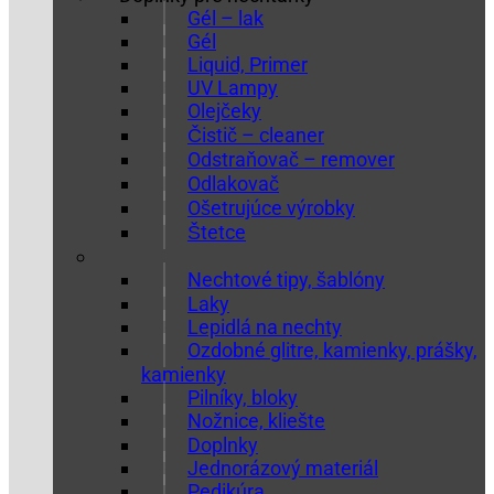
Gél – lak
Gél
Liquid, Primer
UV Lampy
Olejčeky
Čistič – cleaner
Odstraňovač – remover
Odlakovač
Ošetrujúce výrobky
Štetce
Nechtové tipy, šablóny
Laky
Lepidlá na nechty
Ozdobné glitre, kamienky, prášky,
kamienky
Pilníky, bloky
Nožnice, kliešte
Doplnky
Jednorázový materiál
Pedikúra