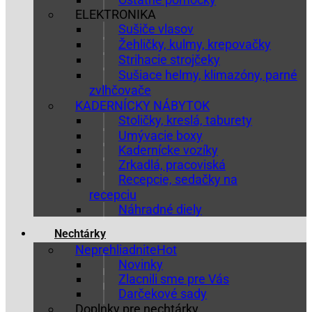
ELEKTRONIKA
Sušiče vlasov
Žehličky, kulmy, krepovačky
Strihacie strojčeky
Sušiace helmy, klimazóny, parné
zvlhčovače
KADERNÍCKY NÁBYTOK
Stoličky, kreslá, taburety
Umývacie boxy
Kadernícke vozíky
Zrkadlá, pracoviská
Recepcie, sedačky na
recepciu
Náhradné diely
Nechtárky
Neprehliadnite
Novinky
Zlacnili sme pre Vás
Darčekové sady
Doplnky pre nechtárky