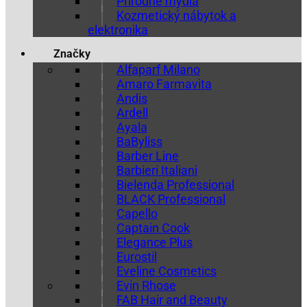
Prírodné mydlá
Kozmetický nábytok a
elektronika
Značky
Alfaparf Milano
Amaro Farmavita
Andis
Ardell
Ayala
BaByliss
Barber Line
Barbieri Italiani
Bielenda Professional
BLACK Professional
Capello
Captain Cook
Elegance Plus
Eurostil
Eveline Cosmetics
Evin Rhose
FAB Hair and Beauty