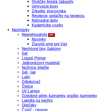
Stoličky, kreslá, taburety
Umývacie boxy
Zrkadlá, pracoviska
Recepcie, sedačky na recepciu
Náhradné diely
Kadernícke vozíky
Nechtárky
Neprehliadnite
Novinky
Zlacnili sme pre Vás
Nechtové tipy, šablóny
Gél
Liquid, Primer
Jednorázový materiál
Nožnice, kliešte
Gél - lak
Laky
Odlakovač
Štetce
UV Lampy
Ozdobné glitre, kamienky, prášky, kamienky
Lepidlá na nechty
Olejčeky
Čistič - cleaner