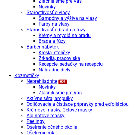
Zlacnili sme pre Vás
Novinky
Starostlivosť o vlasy
Šampóny a výživa na vlasy
Farby na vlasy
Starostlivosť o bradu a fúzy
Krémy a mydlá na bradu
Brada a fúzy
Barber nábytok
Kreslá, stoličky
Zrkadlá, pracoviska
Recepcie, sedačky na recepciu
Náhradné diely
Kozmetičky
Neprehliadnite
Novinky
Zlacnili sme pre Vás
Aktívne séra, ampulky
Odličovacie a čistiace prípravky pred exfoliáciou
Krémové masky, Gélové masky
Alginátové masky
Peelingy
Ošetrenie očného okolia
Ošetrenie rúk