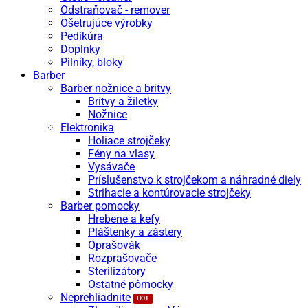
Odstraňovač - remover
Ošetrujúce výrobky
Pedikúra
Doplnky
Pilníky, bloky
Barber
Barber nožnice a britvy
Britvy a žiletky
Nožnice
Elektronika
Holiace strojčeky
Fény na vlasy
Vysávače
Príslušenstvo k strojčekom a náhradné diely
Strihacie a kontúrovacie strojčeky
Barber pomocky
Hrebene a kefy
Pláštenky a zástery
Oprašovák
Rozprašovače
Sterilizátory
Ostatné pômocky
Neprehliadnite