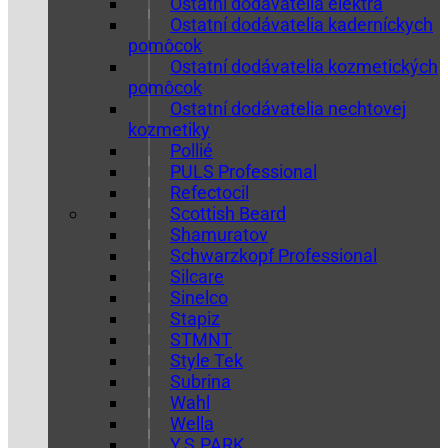
Ostatní dodávatelia elektra
Ostatní dodávatelia kaderníckych
pomôcok
Ostatní dodávatelia kozmetických
pomôcok
Ostatní dodávatelia nechtovej
kozmetiky
Pollié
PULS Professional
Refectocil
Scottish Beard
Shamuratov
Schwarzkopf Professional
Silcare
Sinelco
Stapiz
STMNT
Style Tek
Subrina
Wahl
Wella
Y.S.PARK