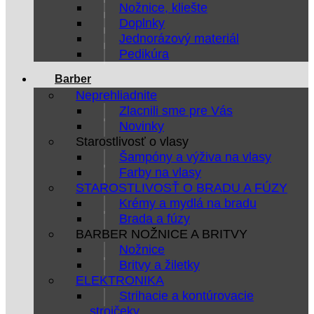
Nožnice, kliešte
Doplnky
Jednorázový materiál
Pedikúra
Barber
Neprehliadnite
Zlacnili sme pre Vás
Novinky
Starostlivosť o vlasy
Šampóny a výživa na vlasy
Farby na vlasy
STAROSTLIVOSŤ O BRADU A FÚZY
Krémy a mydlá na bradu
Brada a fúzy
BARBER NOŽNICE A BRITVY
Nožnice
Britvy a žiletky
ELEKTRONIKA
Strihacie a kontúrovacie
strojčeky