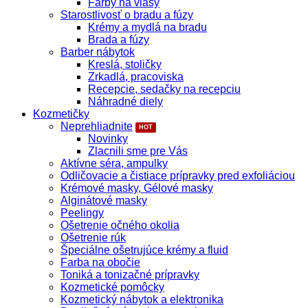
Farby na vlasy
Starostlivosť o bradu a fúzy
Krémy a mydlá na bradu
Brada a fúzy
Barber nábytok
Kreslá, stoličky
Zrkadlá, pracoviska
Recepcie, sedačky na recepciu
Náhradné diely
Kozmetičky
Neprehliadnite
Novinky
Zlacnili sme pre Vás
Aktívne séra, ampulky
Odličovacie a čistiace prípravky pred exfoliáciou
Krémové masky, Gélové masky
Alginátové masky
Peelingy
Ošetrenie očného okolia
Ošetrenie rúk
Špeciálne ošetrujúce krémy a fluid
Farba na obočie
Toniká a tonizačné prípravky
Kozmetické pomôcky
Kozmetický nábytok a elektronika