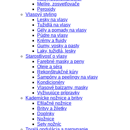
Melíre, zosvetľovače
Peroxidy
Vlasový styling
Lesky na vlasy
Tužidlá na vlasy
Gély a pomady na vlasy
Púdre na vlasy
Krémy a fluidy
Gumy, vosky a pasty
Laky, tužidlá, lesky
Starostlivosť o vlasy
Farebné masky a peny
Oleje a séra
Rekonštrukčné kúry
Šampóny a peelingy na vlasy
Kondicionéry
Vlasové balzamy, masky
Vyživujúce prípravky
Kadernícke nožnice a britvy
Efilačné nožnice
Britvy a žiletky
Doplnky
Nožnice
Sety nožníc
Trvalá ondulácia a narovnanie