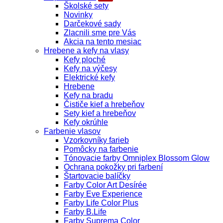
Školské sety
Novinky
Darčekové sady
Zlacnili sme pre Vás
Akcia na tento mesiac
Hrebene a kefy na vlasy
Kefy ploché
Kefy na výčesy
Elektrické kefy
Hrebene
Kefy na bradu
Čističe kief a hrebeňov
Sety kief a hrebeňov
Kefy okrúhle
Farbenie vlasov
Vzorkovníky farieb
Pomôcky na farbenie
Tónovacie farby Omniplex Blossom Glow
Ochrana pokožky pri farbení
Štartovacie balíčky
Farby Color Art Desírée
Farby Eve Experience
Farby Life Color Plus
Farby B.Life
Farby Suprema Color