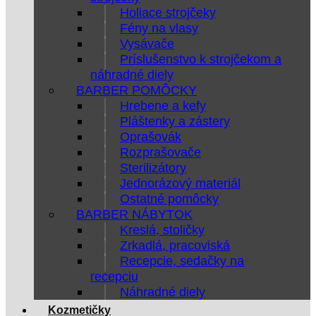
Holiace strojčeky
Fény na vlasy
Vysávače
Príslušenstvo k strojčekom a
náhradné diely
BARBER POMÔCKY
Hrebene a kefy
Pláštenky a zástery
Oprašovák
Rozprašovače
Sterilizátory
Jednorázový materiál
Ostatné pomôcky
BARBER NÁBYTOK
Kreslá, stoličky
Zrkadlá, pracoviská
Recepcie, sedačky na
recepciu
Náhradné diely
Kozmetičky