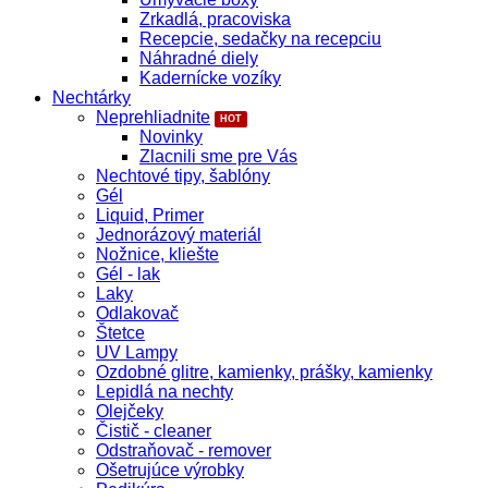
Zrkadlá, pracoviska
Recepcie, sedačky na recepciu
Náhradné diely
Kadernícke vozíky
Nechtárky
Neprehliadnite
Novinky
Zlacnili sme pre Vás
Nechtové tipy, šablóny
Gél
Liquid, Primer
Jednorázový materiál
Nožnice, kliešte
Gél - lak
Laky
Odlakovač
Štetce
UV Lampy
Ozdobné glitre, kamienky, prášky, kamienky
Lepidlá na nechty
Olejčeky
Čistič - cleaner
Odstraňovač - remover
Ošetrujúce výrobky