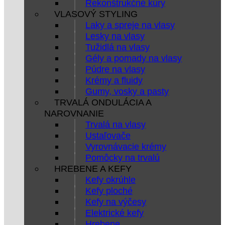
Rekonštrukčné kúry
VLASOVÝ STYLING
Laky a spreje na vlasy
Lesky na vlasy
Tužidlá na vlasy
Gély a pomady na vlasy
Púdre na vlasy
Krémy a fluidy
Gumy, vosky a pasty
TRVALÁ ONDULÁCIA A
NAROVNANIE
Trvalá na vlasy
Ustaľovače
Vyrovnávacie krémy
Pomôcky na trvalú
HREBENE A KEFY
Kefy okrúhle
Kefy ploché
Kefy na výčesy
Elektrické kefy
Hrebene