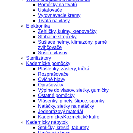
Pomôcky na trvalú
Ustaľovače
Vyrovnávacie krémy
Trvalá na vlasy
Elektronika
Žehličky, kulmy, krepovačky
Strihacie strojčeky
Sušiace helmy, klimazóny, parné
zvlhčovače
Sušiče vlasov
Sterilizátory
Kadernícke pomôcky
Pláštenky, zástery, tričká
Rozprašovače
Cvičné hlavy
Oprašováky
Výplne do vlasov, sieťky, gumičky
Ostatné pomôcky
Vlásenky, pinety, štipce, sponky
Natáčky, sieťky na natáčky
Jednorázový materiál
Kadernícke/Kozmetické kufre
Kadernícky nábytok
Stoličky, kreslá, taburety
Umývacie boxy