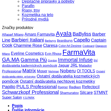
Depilačné prípravky a potreby
Parafín
Riasy, trsy
Kozmetika na telo
Prírodné mydlá
Značky produktov
Ayala
BaByliss
Barber
Amaro Farmavita
Alfaparf Milano
Barbieri Italiani
Capello
Line
Captain
Beardburys
Barburys
Cook
Charmine Rose
Claresa
Color Art Desiree
Cooboard
Diapason
FarmaVita
Eveline Cosmetics
Evin Rhose
MIlano
GA.MA
Gamma Più
Immortal Infuse
Iní
Gordon
JRL
Jaguar
dodávatelia kaderníckych pomôcok
Matador
Matrix
Noberu
O! TOOLS
Moser
Professional
Nishman
Ostatní
Ostatní dodávatelia kozmetických
dodávatelia elektr. prístrojov
pomôcok
Ostatní dodávatelia nechtovej kozmetiky
PULS Professional
Papilio
Refectocil
Redken
Ragner
Schwarzkopf Professional
STMNT
Silcare
Shamuratov
Super Salon
Y.S.PARK
Popis
Ďalšie informácie