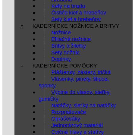
Kefy na bradu
Čističe kief a hrebeňov
Sety kief a hrebeňov
KADERNÍCKE NOŽNICE A BRITVY
Nožnice
Efilačné nožnice
Britvy a žiletky
Sety nožníc
Doplnky
KADERNÍCKE POMÔCKY
Pláštenky, zástery, tričká
Vlásenky, pinety, štipce,
sponky
Výplne do vlasov, sieťky,
gumičky
Natáčky, sieťky na natáčky
Rozprašovače
Oprašováky
Jednorázový materiál
Cvičné hlavy a statívy