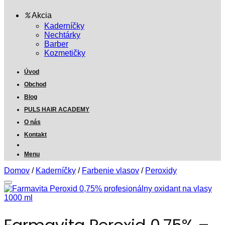
Akcia
Kaderníčky
Nechtárky
Barber
Kozmetičky
Úvod
Obchod
Blog
PULS HAIR ACADEMY
O nás
Kontakt
Menu
Domov
/
Kaderníčky
/
Farbenie vlasov
/
Peroxidy