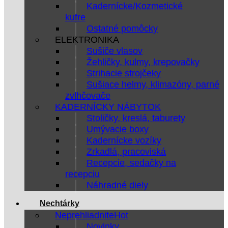
Kadernícke/Kozmetické
kufre
Ostatné pomôcky
ELEKTRONIKA
Sušiče vlasov
Žehličky, kulmy, krepovačky
Strihacie strojčeky
Sušiace helmy, klimazóny, parné
zvlhčovače
KADERNÍCKY NÁBYTOK
Stoličky, kreslá, taburety
Umývacie boxy
Kadernícke vozíky
Zrkadlá, pracoviská
Recepcie, sedačky na
recepciu
Náhradné diely
Nechtárky
Neprehliadnite
Novinky