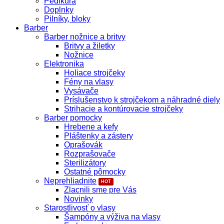
Pedikúra
Doplnky
Pilníky, bloky
Barber
Barber nožnice a britvy
Britvy a žiletky
Nožnice
Elektronika
Holiace strojčeky
Fény na vlasy
Vysávače
Príslušenstvo k strojčekom a náhradné diely
Strihacie a kontúrovacie strojčeky
Barber pomocky
Hrebene a kefy
Pláštenky a zástery
Oprašovák
Rozprašovače
Sterilizátory
Ostatné pômocky
Neprehliadnite
Zlacnili sme pre Vás
Novinky
Starostlivosť o vlasy
Šampóny a výživa na vlasy