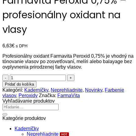
Farmavita Peroxid 0,75% –
profesionálny oxidant na
vlasy
6,63
€
s DPH
Profesionálny oxidant Farmavita Peroxid 0,75% je vhodný na
tónovanie vlasov po zosvetľovaní, melíri alebo balayage bez
ovplyvnenia prirodzenej farby vlasov.
množstvo
Farmavita
Pridať do košíka
Peroxid
Kategórií:
Kaderníčky
,
Neprehliadnite
,
Novinky
,
Farbenie
0,75%
vlasov
,
Peroxidy
Značka:
FarmaVita
-
Vyhľadávanie produktov
profesionálny
Hľadať:
oxidant
na
Kategórie produktov
vlasy
Kaderníčky
Neprehliadnite