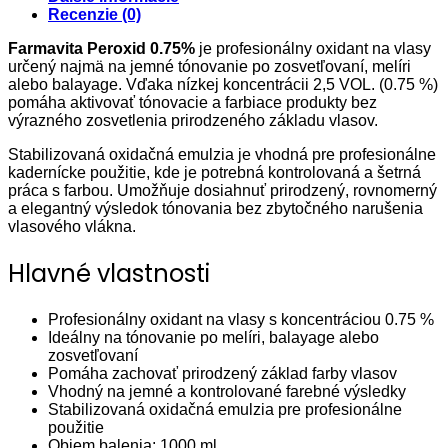
Recenzie (0)
Farmavita Peroxid 0.75%
je profesionálny oxidant na vlasy
určený najmä na jemné tónovanie po zosvetľovaní, melíri
alebo balayage. Vďaka nízkej koncentrácii 2,5 VOL. (0.75 %)
pomáha aktivovať tónovacie a farbiace produkty bez
výrazného zosvetlenia prirodzeného základu vlasov.
Stabilizovaná oxidačná emulzia je vhodná pre profesionálne
kadernícke použitie, kde je potrebná kontrolovaná a šetrná
práca s farbou. Umožňuje dosiahnuť prirodzený, rovnomerný
a elegantný výsledok tónovania bez zbytočného narušenia
vlasového vlákna.
Hlavné vlastnosti
Profesionálny oxidant na vlasy s koncentráciou 0.75 %
Ideálny na tónovanie po melíri, balayage alebo
zosvetľovaní
Pomáha zachovať prirodzený základ farby vlasov
Vhodný na jemné a kontrolované farebné výsledky
Stabilizovaná oxidačná emulzia pre profesionálne
použitie
Objem balenia: 1000 ml