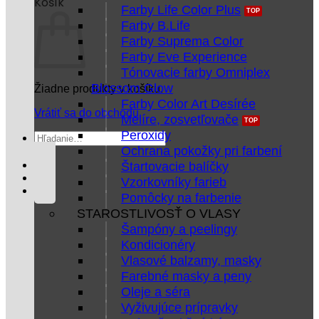
Košík
Farby Life Color Plus
Farby B.Life
Farby Suprema Color
Farby Eve Experience
Tónovacie farby Omniplex
Blossom Glow
Žiadne produkty v košíku.
Farby Color Art Desírée
Vrátiť sa do obchodu
Melíre, zosvetľovače
Peroxidy
Hľadať:
Ochrana pokožky pri farbení
Štartovacie balíčky
Vzorkovníky farieb
Pomôcky na farbenie
STAROSTLIVOSŤ O VLASY
Šampóny a peelingy
Kondicionéry
Vlasové balzamy, masky
Farebné masky a peny
Oleje a séra
Vyživujúce prípravky