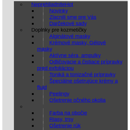
Neprehliadnite
Novinky
Zlacnili sme pre Vás
Darčekové sady
Doplnky pre kozmetičky
Alginátové masky
Krémové masky, Gélové
masky
Aktívne séra, ampulky
Odličovacie a čistiace prípravky
pred exfoliáciou
Toniká a tonizačné prípravky
Špeciálne ošetrujúce krémy a
fluid
Peelingy
Ošetrenie očného okolia
Farba na obočie
Riasy, trsy
Ošetrenie rúk