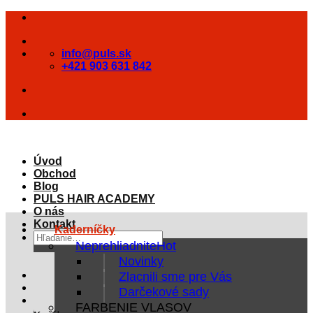
Skip
to
content
info@puls.sk
+421 903 631 842
Úvod
Obchod
Blog
PULS HAIR ACADEMY
O nás
Kontakt
Kaderníčky
Hľadať:
Neprehliadnite
Novinky
Zlacnili sme pre Vás
Darčekové sady
FARBENIE VLASOV