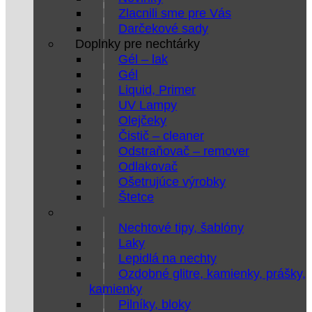
Zlacnili sme pre Vás
Darčekové sady
Doplnky pre nechtárky
Gél – lak
Gél
Liquid, Primer
UV Lampy
Olejčeky
Čistič – cleaner
Odstraňovač – remover
Odlakovač
Ošetrujúce výrobky
Štetce
Nechtové tipy, šablóny
Laky
Lepidlá na nechty
Ozdobné glitre, kamienky, prášky,
kamienky
Pilníky, bloky