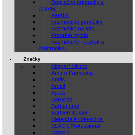
Depilačné prípravky a
potreby
Parafín
Kozmetické pomôcky
Kozmetika na telo
Prírodné mydlá
Kozmetický nábytok a
elektronika
Značky
Alfaparf Milano
Amaro Farmavita
Andis
Ardell
Ayala
BaByliss
Barber Line
Barbieri Italiani
Bielenda Professional
BLACK Professional
Capello