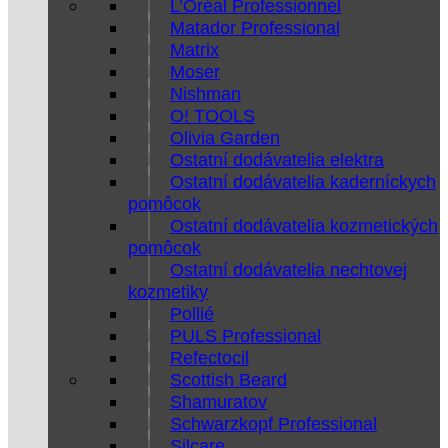
L’Oréal Professionnel
Matador Professional
Matrix
Moser
Nishman
O! TOOLS
Olivia Garden
Ostatní dodávatelia elektra
Ostatní dodávatelia kaderníckych
pomôcok
Ostatní dodávatelia kozmetických
pomôcok
Ostatní dodávatelia nechtovej
kozmetiky
Pollié
PULS Professional
Refectocil
Scottish Beard
Shamuratov
Schwarzkopf Professional
Silcare