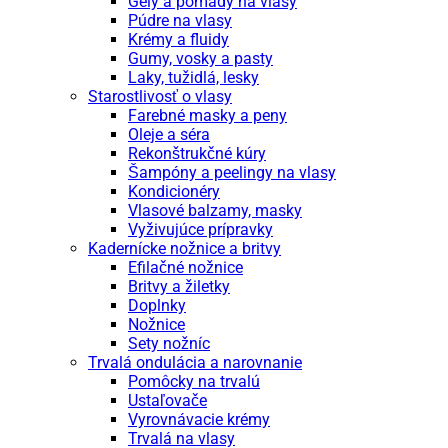
Gély a pomady na vlasy
Púdre na vlasy
Krémy a fluidy
Gumy, vosky a pasty
Laky, tužidlá, lesky
Starostlivosť o vlasy
Farebné masky a peny
Oleje a séra
Rekonštrukčné kúry
Šampóny a peelingy na vlasy
Kondicionéry
Vlasové balzamy, masky
Vyživujúce prípravky
Kadernícke nožnice a britvy
Efilačné nožnice
Britvy a žiletky
Doplnky
Nožnice
Sety nožníc
Trvalá ondulácia a narovnanie
Pomôcky na trvalú
Ustaľovače
Vyrovnávacie krémy
Trvalá na vlasy