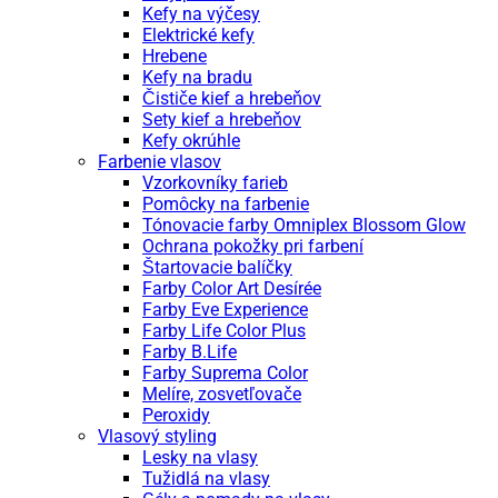
Kefy na výčesy
Elektrické kefy
Hrebene
Kefy na bradu
Čističe kief a hrebeňov
Sety kief a hrebeňov
Kefy okrúhle
Farbenie vlasov
Vzorkovníky farieb
Pomôcky na farbenie
Tónovacie farby Omniplex Blossom Glow
Ochrana pokožky pri farbení
Štartovacie balíčky
Farby Color Art Desírée
Farby Eve Experience
Farby Life Color Plus
Farby B.Life
Farby Suprema Color
Melíre, zosvetľovače
Peroxidy
Vlasový styling
Lesky na vlasy
Tužidlá na vlasy