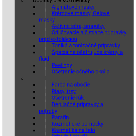
Doplnky pre kozmetičky
Alginátové masky
Krémové masky, Gélové
masky
Aktívne séra, ampulky
Odličovacie a čistiace prípravky
pred exfoliáciou
Toniká a tonizačné prípravky
Špeciálne ošetrujúce krémy a
fluid
Peelingy
Ošetrenie očného okolia
Farba na obočie
Riasy, trsy
Ošetrenie rúk
Depilačné prípravky a
potreby
Parafín
Kozmetické pomôcky
Kozmetika na telo