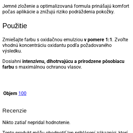
Jemné zloženie a optimalizovaná formula prinášajú komfort
počas aplikácie a znižujú riziko podráždenia pokožky.
Použitie
Zmiešajte farbu s oxidačnou emulziou
v pomere 1:1
. Zvoľte
vhodnú koncentráciu oxidantu podľa požadovaného
výsledku.
Dosiahni
intenzívnu, dlhotrvajúcu a prirodzene pôsobiacu
farbu
s maximálnou ochranou vlasov.
Objem
100
Recenzie
Nikto zatiaľ nepridal hodnotenie.
Tento produkt môžu ohodnotiť len prihlásení zákazníci, ktorí