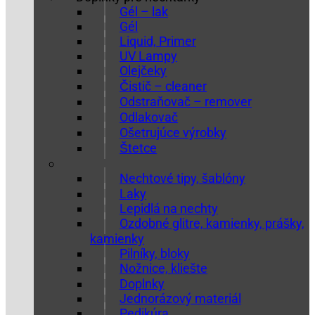
Gél – lak
Gél
Liquid, Primer
UV Lampy
Olejčeky
Čistič – cleaner
Odstraňovač – remover
Odlakovač
Ošetrujúce výrobky
Štetce
Nechtové tipy, šablóny
Laky
Lepidlá na nechty
Ozdobné glitre, kamienky, prášky,
kamienky
Pilníky, bloky
Nožnice, kliešte
Doplnky
Jednorázový materiál
Pedikúra