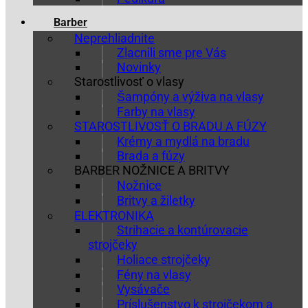
Barber
Neprehliadnite
Zlacnili sme pre Vás
Novinky
Starostlivosť o vlasy
Šampóny a výživa na vlasy
Farby na vlasy
STAROSTLIVOSŤ O BRADU A FÚZY
Krémy a mydlá na bradu
Brada a fúzy
BARBER NOŽNICE A BRITVY
Nožnice
Britvy a žiletky
ELEKTRONIKA
Strihacie a kontúrovacie
strojčeky
Holiace strojčeky
Fény na vlasy
Vysávače
Príslušenstvo k strojčekom a