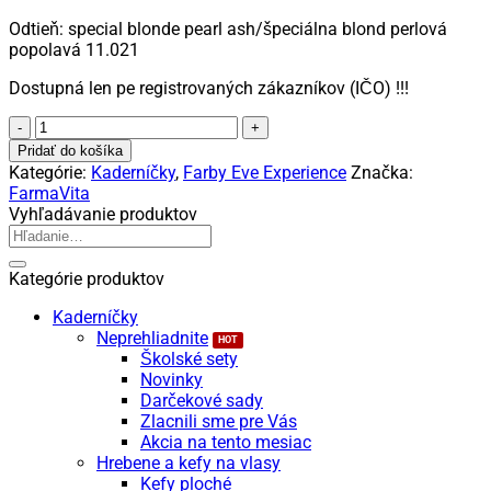
Odtieň: special blonde pearl ash/špeciálna blond perlová
popolavá 11.021
Dostupná len pe registrovaných zákazníkov (IČO) !!!
množstvo
Farmavita
Pridať do košíka
Eve
Kategórie:
Kaderníčky
,
Farby Eve Experience
Značka:
Experience
FarmaVita
11.021
Vyhľadávanie produktov
-
Hľadať:
profesionálna
farba
Kategórie produktov
na
vlasy
Kaderníčky
Neprehliadnite
Školské sety
Novinky
Darčekové sady
Zlacnili sme pre Vás
Akcia na tento mesiac
Hrebene a kefy na vlasy
Kefy ploché