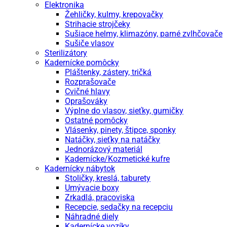
Elektronika
Žehličky, kulmy, krepovačky
Strihacie strojčeky
Sušiace helmy, klimazóny, parné zvlhčovače
Sušiče vlasov
Sterilizátory
Kadernícke pomôcky
Pláštenky, zástery, tričká
Rozprašovače
Cvičné hlavy
Oprašováky
Výplne do vlasov, sieťky, gumičky
Ostatné pomôcky
Vlásenky, pinety, štipce, sponky
Natáčky, sieťky na natáčky
Jednorázový materiál
Kadernícke/Kozmetické kufre
Kadernícky nábytok
Stoličky, kreslá, taburety
Umývacie boxy
Zrkadlá, pracoviska
Recepcie, sedačky na recepciu
Náhradné diely
Kadernícke vozíky