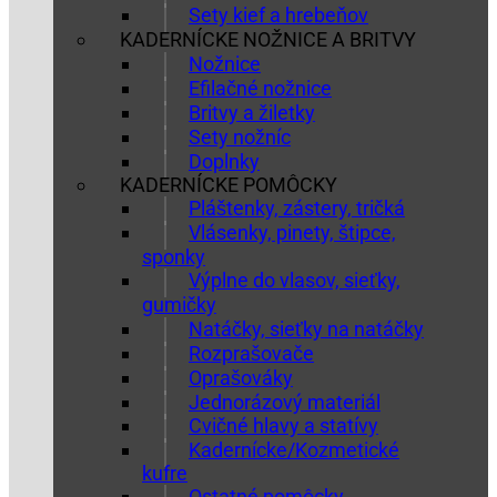
Sety kief a hrebeňov
KADERNÍCKE NOŽNICE A BRITVY
Nožnice
Efilačné nožnice
Britvy a žiletky
Sety nožníc
Doplnky
KADERNÍCKE POMÔCKY
Pláštenky, zástery, tričká
Vlásenky, pinety, štipce,
sponky
Výplne do vlasov, sieťky,
gumičky
Natáčky, sieťky na natáčky
Rozprašovače
Oprašováky
Jednorázový materiál
Cvičné hlavy a statívy
Kadernícke/Kozmetické
kufre
Ostatné pomôcky