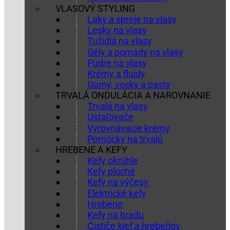
VLASOVÝ STYLING
Laky a spreje na vlasy
Lesky na vlasy
Tužidlá na vlasy
Gély a pomady na vlasy
Púdre na vlasy
Krémy a fluidy
Gumy, vosky a pasty
TRVALÁ ONDULÁCIA A NAROVNANIE
Trvalá na vlasy
Ustaľovače
Vyrovnávacie krémy
Pomôcky na trvalú
HREBENE A KEFY
Kefy okrúhle
Kefy ploché
Kefy na výčesy
Elektrické kefy
Hrebene
Kefy na bradu
Čističe kief a hrebeňov