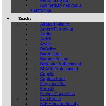
Prírodné mydlá
Kozmetický nábytok a
elektronika
Značky
Alfaparf Milano
Amaro Farmavita
Andis
Ardell
Ayala
BaByliss
Barber Line
Barbieri Italiani
Bielenda Professional
BLACK Professional
Capello
Captain Cook
Elegance Plus
Eurostil
Eveline Cosmetics
Evin Rhose
FAB Hair and Beauty