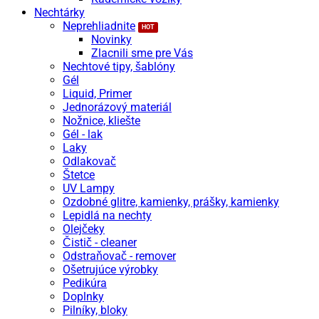
Nechtárky
Neprehliadnite
Novinky
Zlacnili sme pre Vás
Nechtové tipy, šablóny
Gél
Liquid, Primer
Jednorázový materiál
Nožnice, kliešte
Gél - lak
Laky
Odlakovač
Štetce
UV Lampy
Ozdobné glitre, kamienky, prášky, kamienky
Lepidlá na nechty
Olejčeky
Čistič - cleaner
Odstraňovač - remover
Ošetrujúce výrobky
Pedikúra
Doplnky
Pilníky, bloky