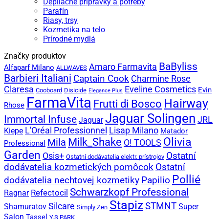
Depilačné prípravky a potreby
Parafín
Riasy, trsy
Kozmetika na telo
Prírodné mydlá
Značky produktov
BaByliss
Amaro Farmavita
Alfaparf Milano
ALLWAVES
Barbieri Italiani
Captain Cook
Charmine Rose
Claresa
Eveline Cosmetics
Evin
Cooboard
Disicide
Elegance Plus
FarmaVita
Hairway
Frutti di Bosco
Rhose
Jaguar Solingen
Immortal Infuse
JRL
Jaguar
L'Oréal Professionnel
Lisap Milano
Kiepe
Matador
Olivia
Milk_Shake
Mila
O! TOOLS
Professional
Garden
Ostatní
Osis+
Ostatní dodávatelia elektr. prístrojov
dodávatelia kozmetických pomôcok
Ostatní
Pollié
Papilio
dodávatelia nechtovej kozmetiky
Schwarzkopf Professional
Refectocil
Ragnar
Stapiz
Silcare
STMNT
Shamuratov
Super
Simply Zen
Salon
Tassel
Y.S.PARK