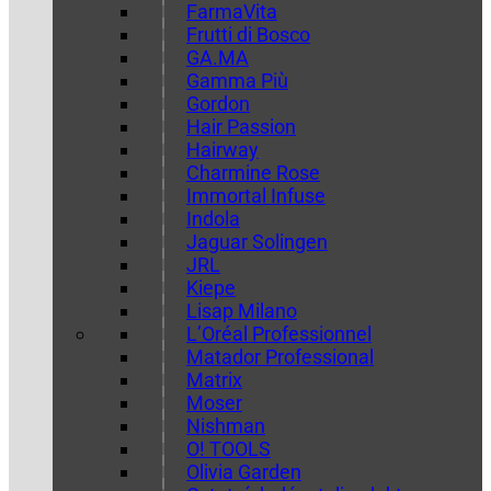
FarmaVita
Frutti di Bosco
GA.MA
Gamma Più
Gordon
Hair Passion
Hairway
Charmine Rose
Immortal Infuse
Indola
Jaguar Solingen
JRL
Kiepe
Lisap Milano
L’Oréal Professionnel
Matador Professional
Matrix
Moser
Nishman
O! TOOLS
Olivia Garden