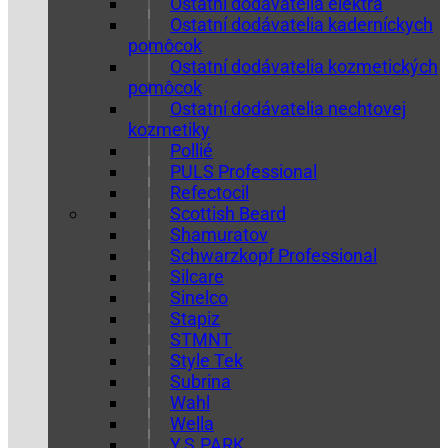
Ostatní dodávatelia elektra
Ostatní dodávatelia kaderníckych
pomôcok
Ostatní dodávatelia kozmetických
pomôcok
Ostatní dodávatelia nechtovej
kozmetiky
Pollié
PULS Professional
Refectocil
Scottish Beard
Shamuratov
Schwarzkopf Professional
Silcare
Sinelco
Stapiz
STMNT
Style Tek
Subrina
Wahl
Wella
Y.S.PARK