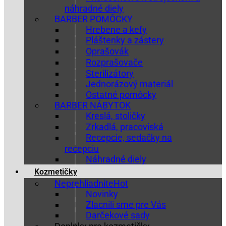
náhradné diely
BARBER POMÔCKY
Hrebene a kefy
Pláštenky a zástery
Oprašovák
Rozprašovače
Sterilizátory
Jednorázový materiál
Ostatné pomôcky
BARBER NÁBYTOK
Kreslá, stoličky
Zrkadlá, pracoviská
Recepcie, sedačky na
recepciu
Náhradné diely
Kozmetičky
Neprehliadnite
Novinky
Zlacnili sme pre Vás
Darčekové sady