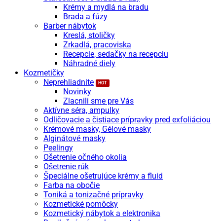
Krémy a mydlá na bradu
Brada a fúzy
Barber nábytok
Kreslá, stoličky
Zrkadlá, pracoviska
Recepcie, sedačky na recepciu
Náhradné diely
Kozmetičky
Neprehliadnite
Novinky
Zlacnili sme pre Vás
Aktívne séra, ampulky
Odličovacie a čistiace prípravky pred exfoliáciou
Krémové masky, Gélové masky
Alginátové masky
Peelingy
Ošetrenie očného okolia
Ošetrenie rúk
Špeciálne ošetrujúce krémy a fluid
Farba na obočie
Toniká a tonizačné prípravky
Kozmetické pomôcky
Kozmetický nábytok a elektronika