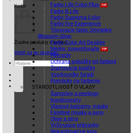
Farby Life Color Plus
Košík
Farby B.Life
Farby Suprema Color
Farby Eve Experience
Tónovacie farby Omniplex
Blossom Glow
Farby Color Art Desírée
Žiadne produkty v košíku.
Melíre, zosvetľovače
Vrátiť sa do obchodu
Peroxidy
Ochrana pokožky pri farbení
Hľadať:
Štartovacie balíčky
Vzorkovníky farieb
Pomôcky na farbenie
STAROSTLIVOSŤ O VLASY
Šampóny a peelingy
Kondicionéry
Vlasové balzamy, masky
Farebné masky a peny
Oleje a séra
Vyživujúce prípravky
Rekonštrukčné kúry