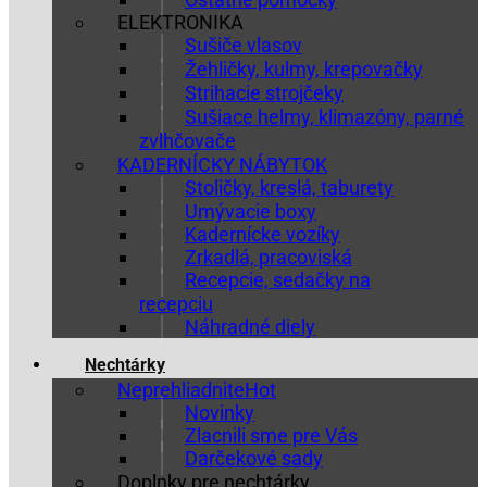
ELEKTRONIKA
Sušiče vlasov
Žehličky, kulmy, krepovačky
Strihacie strojčeky
Sušiace helmy, klimazóny, parné
zvlhčovače
KADERNÍCKY NÁBYTOK
Stoličky, kreslá, taburety
Umývacie boxy
Kadernícke vozíky
Zrkadlá, pracoviská
Recepcie, sedačky na
recepciu
Náhradné diely
Nechtárky
Neprehliadnite
Novinky
Zlacnili sme pre Vás
Darčekové sady
Doplnky pre nechtárky