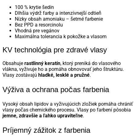
100 % krytie šedín
Dlhšia výdrž farby a intenzívnejší odtieň
Nízky obsah amoniaku – šetrné farbenie
Bez PPD a resorcinolu
Vhodná pre vegánov
Maximálna tolerancia k pokožke a vlasom
KV technológia pre zdravé vlasy
Obsahuje
rastlinný keratín
, ktorý preniká do vlasového
vlákna, vyživuje ho a pomáha obnovovať jeho štruktúru.
Vlasy zostávajú
hladké, lesklé a pružné
.
Výživa a ochrana počas farbenia
Vysoký obsah lipidov a vyživujúcich zložiek pomáha chrániť
vlasy počas chemického procesu. Vlasy po farbení pôsobia
jemne, zdravšie a ľahko upraviteľne
.
Príjemný zážitok z farbenia