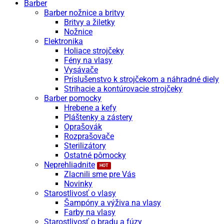
Barber
Barber nožnice a britvy
Britvy a žiletky
Nožnice
Elektronika
Holiace strojčeky
Fény na vlasy
Vysávače
Príslušenstvo k strojčekom a náhradné diely
Strihacie a kontúrovacie strojčeky
Barber pomocky
Hrebene a kefy
Pláštenky a zástery
Oprašovák
Rozprašovače
Sterilizátory
Ostatné pômocky
Neprehliadnite
Zlacnili sme pre Vás
Novinky
Starostlivosť o vlasy
Šampóny a výživa na vlasy
Farby na vlasy
Starostlivosť o bradu a fúzy