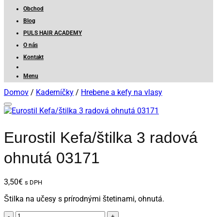
Obchod
Blog
PULS HAIR ACADEMY
O nás
Kontakt
Menu
Domov
/
Kaderníčky
/
Hrebene a kefy na vlasy
Eurostil Kefa/štilka 3 radová
ohnutá 03171
3,50
€
s DPH
Štilka na učesy s prírodnými štetinami, ohnutá.
množstvo