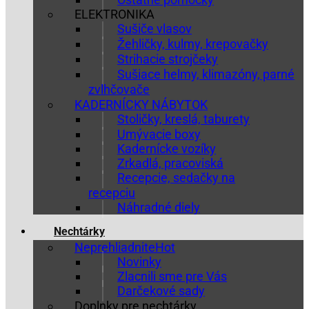
ELEKTRONIKA
Sušiče vlasov
Žehličky, kulmy, krepovačky
Strihacie strojčeky
Sušiace helmy, klimazóny, parné
zvlhčovače
KADERNÍCKY NÁBYTOK
Stoličky, kreslá, taburety
Umývacie boxy
Kadernícke vozíky
Zrkadlá, pracoviská
Recepcie, sedačky na
recepciu
Náhradné diely
Nechtárky
Neprehliadnite
Novinky
Zlacnili sme pre Vás
Darčekové sady
Doplnky pre nechtárky