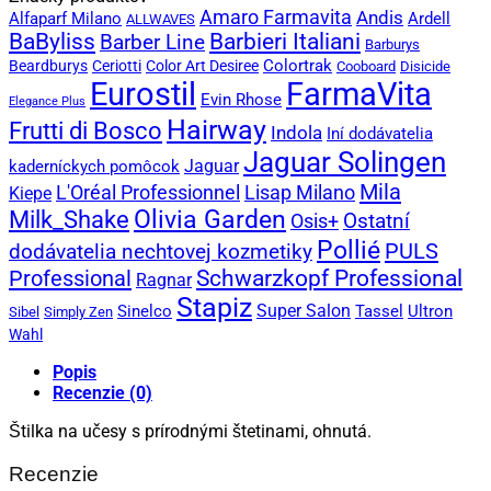
Amaro Farmavita
Andis
Alfaparf Milano
Ardell
ALLWAVES
BaByliss
Barbieri Italiani
Barber Line
Barburys
Colortrak
Beardburys
Ceriotti
Color Art Desiree
Cooboard
Disicide
Eurostil
FarmaVita
Evin Rhose
Elegance Plus
Hairway
Frutti di Bosco
Indola
Iní dodávatelia
Jaguar Solingen
Jaguar
kaderníckych pomôcok
Mila
L'Oréal Professionnel
Lisap Milano
Kiepe
Olivia Garden
Milk_Shake
Ostatní
Osis+
Pollié
PULS
dodávatelia nechtovej kozmetiky
Professional
Schwarzkopf Professional
Ragnar
Stapiz
Super Salon
Sinelco
Tassel
Ultron
Sibel
Simply Zen
Wahl
Popis
Recenzie (0)
Štilka na učesy s prírodnými štetinami, ohnutá.
Recenzie