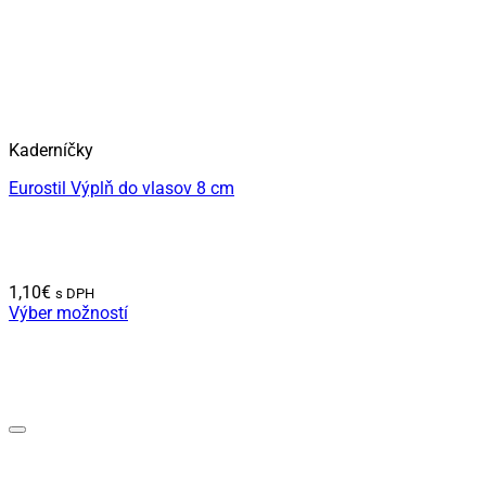
Kaderníčky
Eurostil Výplň do vlasov 8 cm
1,10
€
s DPH
Výber možností
Tento
produkt
má
viacero
variantov.
Možnosti
si
môžete