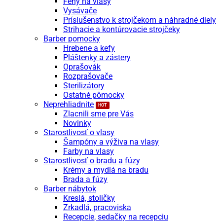
Fény na vlasy
Vysávače
Príslušenstvo k strojčekom a náhradné diely
Strihacie a kontúrovacie strojčeky
Barber pomocky
Hrebene a kefy
Pláštenky a zástery
Oprašovák
Rozprašovače
Sterilizátory
Ostatné pômocky
Neprehliadnite
Zlacnili sme pre Vás
Novinky
Starostlivosť o vlasy
Šampóny a výživa na vlasy
Farby na vlasy
Starostlivosť o bradu a fúzy
Krémy a mydlá na bradu
Brada a fúzy
Barber nábytok
Kreslá, stoličky
Zrkadlá, pracoviska
Recepcie, sedačky na recepciu