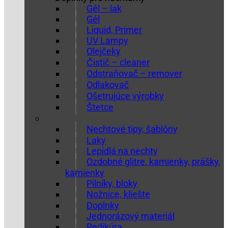
Gél – lak
Gél
Liquid, Primer
UV Lampy
Olejčeky
Čistič – cleaner
Odstraňovač – remover
Odlakovač
Ošetrujúce výrobky
Štetce
Nechtové tipy, šablóny
Laky
Lepidlá na nechty
Ozdobné glitre, kamienky, prášky,
kamienky
Pilníky, bloky
Nožnice, kliešte
Doplnky
Jednorázový materiál
Pedikúra