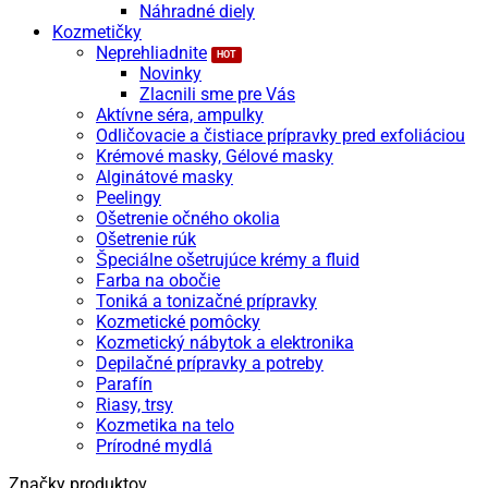
Náhradné diely
Kozmetičky
Neprehliadnite
Novinky
Zlacnili sme pre Vás
Aktívne séra, ampulky
Odličovacie a čistiace prípravky pred exfoliáciou
Krémové masky, Gélové masky
Alginátové masky
Peelingy
Ošetrenie očného okolia
Ošetrenie rúk
Špeciálne ošetrujúce krémy a fluid
Farba na obočie
Toniká a tonizačné prípravky
Kozmetické pomôcky
Kozmetický nábytok a elektronika
Depilačné prípravky a potreby
Parafín
Riasy, trsy
Kozmetika na telo
Prírodné mydlá
Značky produktov