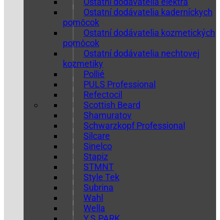
Ostatní dodávatelia elektra
Ostatní dodávatelia kaderníckych
pomôcok
Ostatní dodávatelia kozmetických
pomôcok
Ostatní dodávatelia nechtovej
kozmetiky
Pollié
PULS Professional
Refectocil
Scottish Beard
Shamuratov
Schwarzkopf Professional
Silcare
Sinelco
Stapiz
STMNT
Style Tek
Subrina
Wahl
Wella
Y.S.PARK