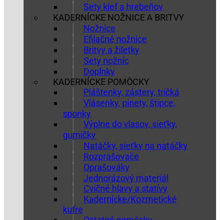
Sety kief a hrebeňov
KADERNÍCKE NOŽNICE A BRITVY
Nožnice
Efilačné nožnice
Britvy a žiletky
Sety nožníc
Doplnky
KADERNÍCKE POMÔCKY
Pláštenky, zástery, tričká
Vlásenky, pinety, štipce,
sponky
Výplne do vlasov, sieťky,
gumičky
Natáčky, sieťky na natáčky
Rozprašovače
Oprašováky
Jednorázový materiál
Cvičné hlavy a statívy
Kadernícke/Kozmetické
kufre
Ostatné pomôcky