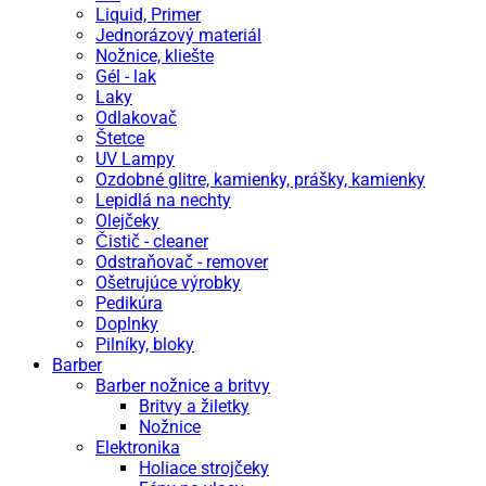
Liquid, Primer
Jednorázový materiál
Nožnice, kliešte
Gél - lak
Laky
Odlakovač
Štetce
UV Lampy
Ozdobné glitre, kamienky, prášky, kamienky
Lepidlá na nechty
Olejčeky
Čistič - cleaner
Odstraňovač - remover
Ošetrujúce výrobky
Pedikúra
Doplnky
Pilníky, bloky
Barber
Barber nožnice a britvy
Britvy a žiletky
Nožnice
Elektronika
Holiace strojčeky