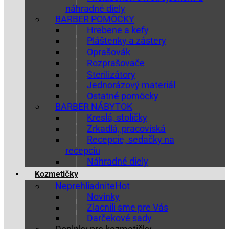
náhradné diely
BARBER POMÔCKY
Hrebene a kefy
Pláštenky a zástery
Oprašovák
Rozprašovače
Sterilizátory
Jednorázový materiál
Ostatné pomôcky
BARBER NÁBYTOK
Kreslá, stoličky
Zrkadlá, pracoviská
Recepcie, sedačky na
recepciu
Náhradné diely
Kozmetičky
Neprehliadnite
Novinky
Zlacnili sme pre Vás
Darčekové sady