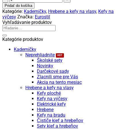
Eurostil
Pridať do košíka
Kefa/
Kategórie:
Kaderníčky
,
Hrebene a kefy na vlasy
,
Kefy na
štilka
výčesy
Značka:
Eurostil
3
Vyhľadávanie produktov
radová
Hľadať:
ohnutá
03171
Kategórie produktov
Kaderníčky
Neprehliadnite
Školské sety
Novinky
Darčekové sady
Zlacnili sme pre Vás
Akcia na tento mesiac
Hrebene a kefy na vlasy
Kefy ploché
Kefy na výčesy
Elektrické kefy
Hrebene
Kefy na bradu
Čističe kief a hrebeňov
Sety kief a hrebeňov