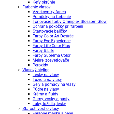
Kefy okrúhle
Farbenie vlasov
Vzorkovníky farieb
Pomôcky na farbenie
Tónovacie farby Omniplex Blossom Glow
Ochrana pokožky pri farbení
Štartovacie balíčky
Farby Color Art Desírée
Farby Eve Experience
Farby Life Color Plus
Farby B.Life
Farby Suprema Color
Melíre, zosvetľovače
Peroxidy
Vlasový styling
Lesky na vlasy
Tužidlá na vlasy
Gély a pomady na vlasy
Púdre na vlasy
Krémy a fluidy
Gumy, vosky a pasty
Laky, tužidlá, lesky
Starostlivosť o vlasy
Farebné masky a peny