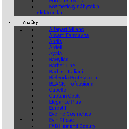
Prírodné mydlá
Kozmetický nábytok a
elektronika
Značky
Alfaparf Milano
Amaro Farmavita
Andis
Ardell
Ayala
BaByliss
Barber Line
Barbieri Italiani
Bielenda Professional
BLACK Professional
Capello
Captain Cook
Elegance Plus
Eurostil
Eveline Cosmetics
Evin Rhose
FAB Hair and Beauty