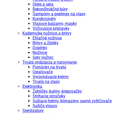
Oleje a séra
Rekonštrukčné kúry
Šampóny a peelingy na vlasy
Kondicionéry
Vlasové balzamy, masky
Vyživujúce prípravky
Kadernícke nožnice a britvy
Efilačné nožnice
Britvy a žiletky
Doplnky
Nožnice
Sety nožníc
Trvalá ondulácia a narovnanie
Pomôcky na trvalú
Ustaľovače
Vyrovnávacie krémy
Trvalá na vlasy
Elektronika
Žehličky, kulmy, krepovačky
Strihacie strojčeky
Sušiace helmy, klimazóny, parné zvlhčovače
Sušiče vlasov
Sterilizátory