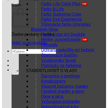
Farby Life Color Plus
Košík
Farby B.Life
Farby Suprema Color
Farby Eve Experience
Tónovacie farby Omniplex
Blossom Glow
Farby Color Art Desírée
Žiadne produkty v košíku.
Melíre, zosvetľovače
Vrátiť sa do obchodu
Peroxidy
Ochrana pokožky pri farbení
Hľadať:
Štartovacie balíčky
Vzorkovníky farieb
Pomôcky na farbenie
STAROSTLIVOSŤ O VLASY
Šampóny a peelingy
Kondicionéry
Vlasové balzamy, masky
Farebné masky a peny
Oleje a séra
Vyživujúce prípravky
Rekonštrukčné kúry