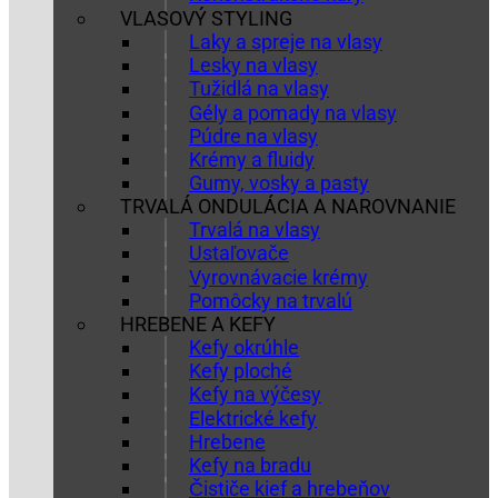
VLASOVÝ STYLING
Laky a spreje na vlasy
Lesky na vlasy
Tužidlá na vlasy
Gély a pomady na vlasy
Púdre na vlasy
Krémy a fluidy
Gumy, vosky a pasty
TRVALÁ ONDULÁCIA A NAROVNANIE
Trvalá na vlasy
Ustaľovače
Vyrovnávacie krémy
Pomôcky na trvalú
HREBENE A KEFY
Kefy okrúhle
Kefy ploché
Kefy na výčesy
Elektrické kefy
Hrebene
Kefy na bradu
Čističe kief a hrebeňov