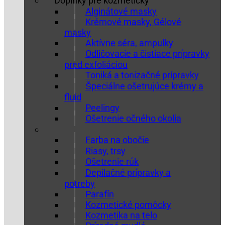
Doplnky pre kozmetičky
Alginátové masky
Krémové masky, Gélové
masky
Aktívne séra, ampulky
Odličovacie a čistiace prípravky
pred exfoliáciou
Toniká a tonizačné prípravky
Špeciálne ošetrujúce krémy a
fluid
Peelingy
Ošetrenie očného okolia
Farba na obočie
Riasy, trsy
Ošetrenie rúk
Depilačné prípravky a
potreby
Parafín
Kozmetické pomôcky
Kozmetika na telo