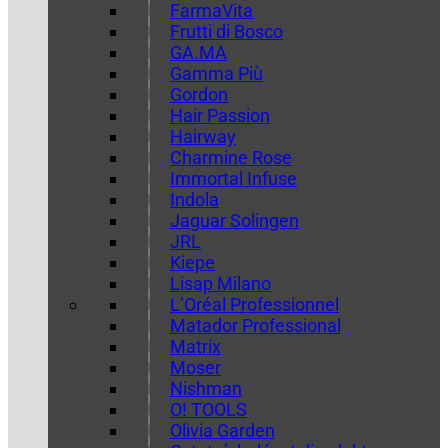
FarmaVita
Frutti di Bosco
GA.MA
Gamma Più
Gordon
Hair Passion
Hairway
Charmine Rose
Immortal Infuse
Indola
Jaguar Solingen
JRL
Kiepe
Lisap Milano
L’Oréal Professionnel
Matador Professional
Matrix
Moser
Nishman
O! TOOLS
Olivia Garden