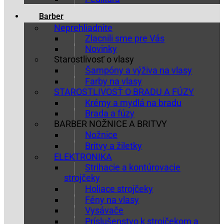
Barber
Neprehliadnite
Zlacnili sme pre Vás
Novinky
Starostlivosť o vlasy
Šampóny a výživa na vlasy
Farby na vlasy
STAROSTLIVOSŤ O BRADU A FÚZY
Krémy a mydlá na bradu
Brada a fúzy
BARBER NOŽNICE A BRITVY
Nožnice
Britvy a žiletky
ELEKTRONIKA
Strihacie a kontúrovacie
strojčeky
Holiace strojčeky
Fény na vlasy
Vysávače
Príslušenstvo k strojčekom a