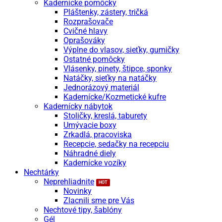
Kadernícke pomôcky
Pláštenky, zástery, tričká
Rozprašovače
Cvičné hlavy
Oprašováky
Výplne do vlasov, sieťky, gumičky
Ostatné pomôcky
Vlásenky, pinety, štipce, sponky
Natáčky, sieťky na natáčky
Jednorázový materiál
Kadernícke/Kozmetické kufre
Kadernícky nábytok
Stoličky, kreslá, taburety
Umývacie boxy
Zrkadlá, pracoviska
Recepcie, sedačky na recepciu
Náhradné diely
Kadernícke vozíky
Nechtárky
Neprehliadnite
Novinky
Zlacnili sme pre Vás
Nechtové tipy, šablóny
Gél