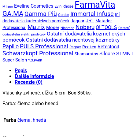
FarmaVita
Eveline Cosmetics
Evin Rhose
MIlano
GA.MA
Gamma Più
Immortal Infuse
Iní
Gordon
JRL
Jaguar
dodávatelia kaderníckych pomôcok
Matador
Matrix
Noberu
O! TOOLS
Moser
Professional
Nishman
Ostatní
Ostatní dodávatelia kozmetických
dodávatelia elektr. prístrojov
pomôcok
Ostatní dodávatelia nechtovej kozmetiky
PULS Professional
Papilio
Refectocil
Redken
Ragner
Schwarzkopf Professional
STMNT
Silcare
Shamuratov
Super Salon
Y.S.PARK
Popis
Ďalšie informácie
Recenzie (0)
Vlásenky zvlnené, dĺžka 5 cm. Box 350ks.
Farba: čierna alebo hnedá
Farba
čierna
,
hnedá