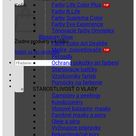
Farby Life Color Plus
Košík
Farby B.Life
Farby Suprema Color
Farby Eve Experience
Tónovacie farby Omniplex
Blossom Glow
Žiadne produkty v košíku.
Farby Color Art Desírée
Melíre, zosvetľovače
Vrátiť sa do obchodu
Peroxidy
Hľadať:
Ochrana pokožky pri farbení
Štartovacie balíčky
Vzorkovníky farieb
Pomôcky na farbenie
STAROSTLIVOSŤ O VLASY
Šampóny a peelingy
Kondicionéry
Vlasové balzamy, masky
Farebné masky a peny
Oleje a séra
Vyživujúce prípravky
Rekonštrukčné kúry