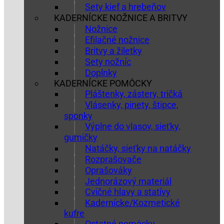
Sety kief a hrebeňov
KADERNÍCKE NOŽNICE A BRITVY
Nožnice
Efilačné nožnice
Britvy a žiletky
Sety nožníc
Doplnky
KADERNÍCKE POMÔCKY
Pláštenky, zástery, tričká
Vlásenky, pinety, štipce,
sponky
Výplne do vlasov, sieťky,
gumičky
Natáčky, sieťky na natáčky
Rozprašovače
Oprašováky
Jednorázový materiál
Cvičné hlavy a statívy
Kadernícke/Kozmetické
kufre
Ostatné pomôcky