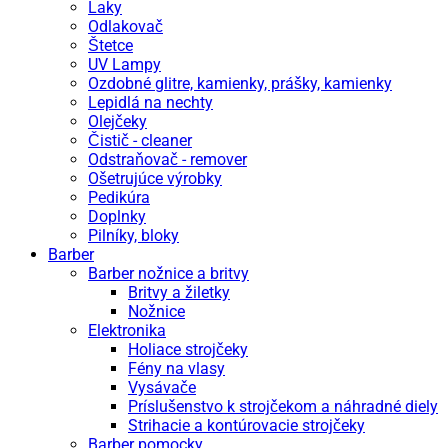
Laky
Odlakovač
Štetce
UV Lampy
Ozdobné glitre, kamienky, prášky, kamienky
Lepidlá na nechty
Olejčeky
Čistič - cleaner
Odstraňovač - remover
Ošetrujúce výrobky
Pedikúra
Doplnky
Pilníky, bloky
Barber
Barber nožnice a britvy
Britvy a žiletky
Nožnice
Elektronika
Holiace strojčeky
Fény na vlasy
Vysávače
Príslušenstvo k strojčekom a náhradné diely
Strihacie a kontúrovacie strojčeky
Barber pomocky