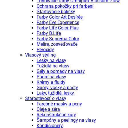
Tónovacie farby Omniplex Blossom Glow
Ochrana pokožky pri farbení
Štartovacie balíčky
Farby Color Art Desírée
Farby Eve Experience
Farby Life Color Plus
Farby B.Life
Farby Suprema Color
Melíre, zosvetľovače
Peroxidy
Vlasový styling
Lesky na vlasy
Tužidlá na vlasy
Gély a pomady na vlasy
Púdre na vlasy
Krémy a fluidy
Gumy, vosky a pasty
Laky, tužidlá, lesky
Starostlivosť o vlasy
Farebné masky a peny
Oleje a séra
Rekonštrukčné kúry
Šampóny a peelingy na vlasy
Kondicionéry