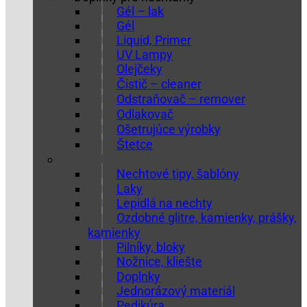
Gél – lak
Gél
Liquid, Primer
UV Lampy
Olejčeky
Čistič – cleaner
Odstraňovač – remover
Odlakovač
Ošetrujúce výrobky
Štetce
Nechtové tipy, šablóny
Laky
Lepidlá na nechty
Ozdobné glitre, kamienky, prášky,
kamienky
Pilníky, bloky
Nožnice, kliešte
Doplnky
Jednorázový materiál
Pedikúra