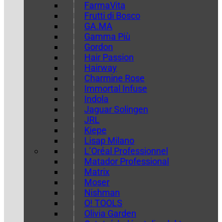
FarmaVita
Frutti di Bosco
GA.MA
Gamma Più
Gordon
Hair Passion
Hairway
Charmine Rose
Immortal Infuse
Indola
Jaguar Solingen
JRL
Kiepe
Lisap Milano
L’Oréal Professionnel
Matador Professional
Matrix
Moser
Nishman
O! TOOLS
Olivia Garden