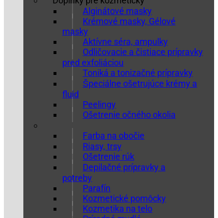
Doplnky pre kozmetičky
Alginátové masky
Krémové masky, Gélové
masky
Aktívne séra, ampulky
Odličovacie a čistiace prípravky
pred exfoliáciou
Toniká a tonizačné prípravky
Špeciálne ošetrujúce krémy a
fluid
Peelingy
Ošetrenie očného okolia
Farba na obočie
Riasy, trsy
Ošetrenie rúk
Depilačné prípravky a
potreby
Parafín
Kozmetické pomôcky
Kozmetika na telo