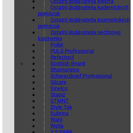
Ostatní dodávatelia elektra
Ostatní dodávatelia kaderníckych
pomôcok
Ostatní dodávatelia kozmetických
pomôcok
Ostatní dodávatelia nechtovej
kozmetiky
Pollié
PULS Professional
Refectocil
Scottish Beard
Shamuratov
Schwarzkopf Professional
Silcare
Sinelco
Stapiz
STMNT
Style Tek
Subrina
Wahl
Wella
Y.S.PARK