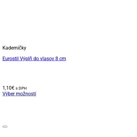
Kaderníčky
Eurostil Výplň do vlasov 8 cm
1,10
€
s DPH
Výber možností
Tento
produkt
má
viacero
variantov.
Možnosti
si