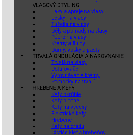
VLASOVÝ STYLING
Laky a spreje na vlasy
Lesky na vlasy
Tužidlá na vlasy
Gély a pomady na vlasy
Púdre na vlasy
Krémy a fluidy
Gumy, vosky a pasty
TRVALÁ ONDULÁCIA A NAROVNANIE
Trvalá na vlasy
Ustaľovače
Vyrovnávacie krémy
Pomôcky na trvalú
HREBENE A KEFY
Kefy okrúhle
Kefy ploché
Kefy na výčesy
Elektrické kefy
Hrebene
Kefy na bradu
Čističe kief a hrebeňov