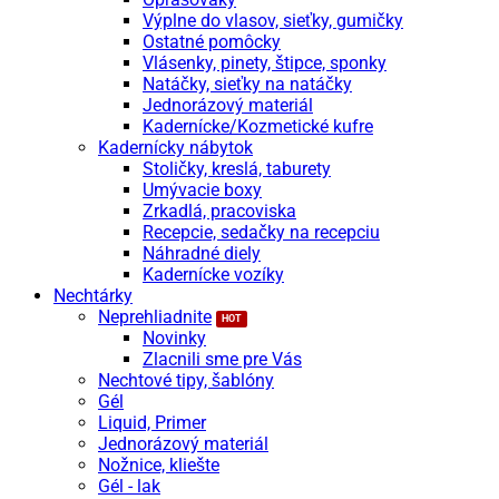
Výplne do vlasov, sieťky, gumičky
Ostatné pomôcky
Vlásenky, pinety, štipce, sponky
Natáčky, sieťky na natáčky
Jednorázový materiál
Kadernícke/Kozmetické kufre
Kadernícky nábytok
Stoličky, kreslá, taburety
Umývacie boxy
Zrkadlá, pracoviska
Recepcie, sedačky na recepciu
Náhradné diely
Kadernícke vozíky
Nechtárky
Neprehliadnite
Novinky
Zlacnili sme pre Vás
Nechtové tipy, šablóny
Gél
Liquid, Primer
Jednorázový materiál
Nožnice, kliešte
Gél - lak