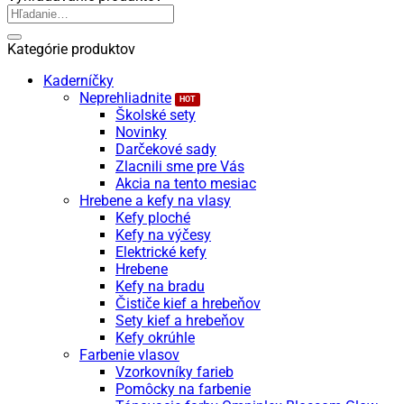
50
Hľadať:
mm/350ks
Kategórie produktov
Kaderníčky
Neprehliadnite
Školské sety
Novinky
Darčekové sady
Zlacnili sme pre Vás
Akcia na tento mesiac
Hrebene a kefy na vlasy
Kefy ploché
Kefy na výčesy
Elektrické kefy
Hrebene
Kefy na bradu
Čističe kief a hrebeňov
Sety kief a hrebeňov
Kefy okrúhle
Farbenie vlasov
Vzorkovníky farieb
Pomôcky na farbenie