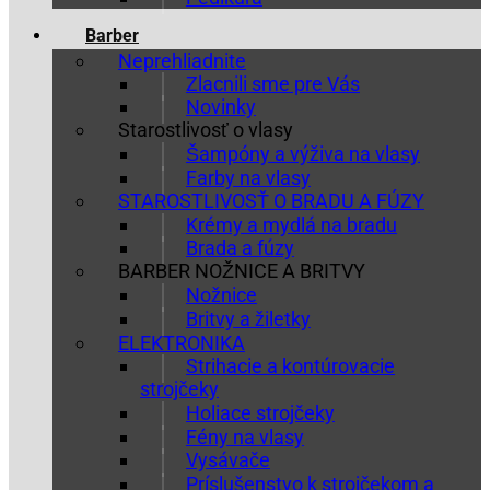
Barber
Neprehliadnite
Zlacnili sme pre Vás
Novinky
Starostlivosť o vlasy
Šampóny a výživa na vlasy
Farby na vlasy
STAROSTLIVOSŤ O BRADU A FÚZY
Krémy a mydlá na bradu
Brada a fúzy
BARBER NOŽNICE A BRITVY
Nožnice
Britvy a žiletky
ELEKTRONIKA
Strihacie a kontúrovacie
strojčeky
Holiace strojčeky
Fény na vlasy
Vysávače
Príslušenstvo k strojčekom a