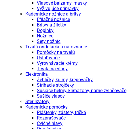
Vlasové balzamy, masky
Vyživujúce prípravky
Kadernícke nožnice a britvy
Efilačné nožnice
Britvy a žiletky
Doplnky
Nožnice
Sety nožníc
Trvalá ondulácia a narovnanie
Pomôcky na trvalú
Ustaľovače
Vyrovnávacie krémy
Trvalá na vlasy
Elektronika
Žehličky, kulmy, krepovačky
Strihacie strojčeky
Sušiace helmy, klimazóny, parné zvlhčovače
Sušiče vlasov
Sterilizátory
Kadernícke pomôcky
Pláštenky, zástery, tričká
Rozprašovače
Cvičné hlavy
Oprašováky