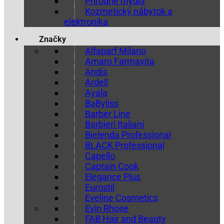
Prírodné mydlá
Kozmetický nábytok a
elektronika
Značky
Alfaparf Milano
Amaro Farmavita
Andis
Ardell
Ayala
BaByliss
Barber Line
Barbieri Italiani
Bielenda Professional
BLACK Professional
Capello
Captain Cook
Elegance Plus
Eurostil
Eveline Cosmetics
Evin Rhose
FAB Hair and Beauty