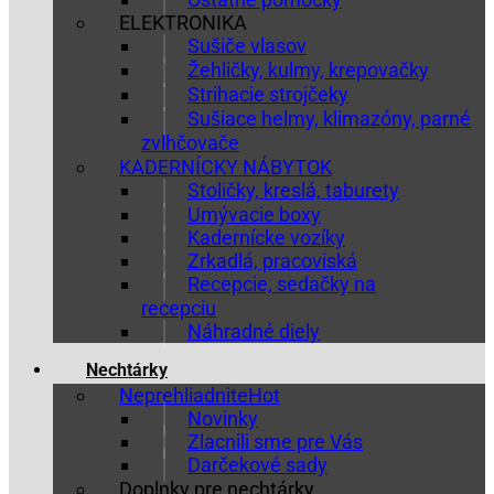
ELEKTRONIKA
Sušiče vlasov
Žehličky, kulmy, krepovačky
Strihacie strojčeky
Sušiace helmy, klimazóny, parné
zvlhčovače
KADERNÍCKY NÁBYTOK
Stoličky, kreslá, taburety
Umývacie boxy
Kadernícke vozíky
Zrkadlá, pracoviská
Recepcie, sedačky na
recepciu
Náhradné diely
Nechtárky
Neprehliadnite
Novinky
Zlacnili sme pre Vás
Darčekové sady
Doplnky pre nechtárky