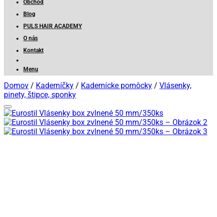
Obchod
Blog
PULS HAIR ACADEMY
O nás
Kontakt
Menu
Domov
/
Kaderníčky
/
Kadernícke pomôcky
/
Vlásenky,
pinety, štipce, sponky