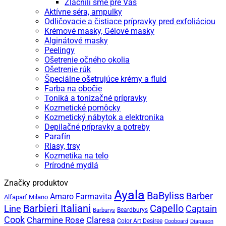
Zlacnili sme pre Vás
Aktívne séra, ampulky
Odličovacie a čistiace prípravky pred exfoliáciou
Krémové masky, Gélové masky
Alginátové masky
Peelingy
Ošetrenie očného okolia
Ošetrenie rúk
Špeciálne ošetrujúce krémy a fluid
Farba na obočie
Toniká a tonizačné prípravky
Kozmetické pomôcky
Kozmetický nábytok a elektronika
Depilačné prípravky a potreby
Parafín
Riasy, trsy
Kozmetika na telo
Prírodné mydlá
Značky produktov
Ayala
BaByliss
Barber
Amaro Farmavita
Alfaparf Milano
Capello
Barbieri Italiani
Captain
Line
Beardburys
Barburys
Cook
Charmine Rose
Claresa
Color Art Desiree
Cooboard
Diapason