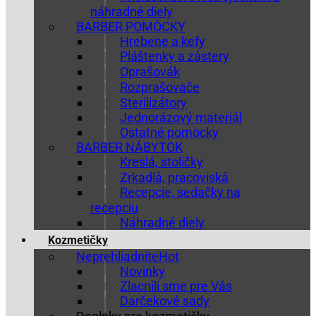
náhradné diely
BARBER POMÔCKY
Hrebene a kefy
Pláštenky a zástery
Oprašovák
Rozprašovače
Sterilizátory
Jednorázový materiál
Ostatné pomôcky
BARBER NÁBYTOK
Kreslá, stoličky
Zrkadlá, pracoviská
Recepcie, sedačky na
recepciu
Náhradné diely
Kozmetičky
Neprehliadnite
Novinky
Zlacnili sme pre Vás
Darčekové sady