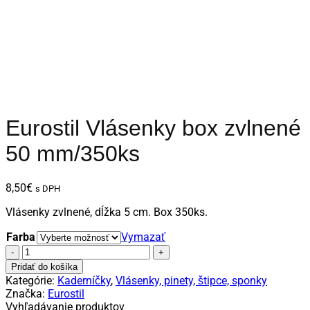
Eurostil Vlásenky box zvlnené
50 mm/350ks
8,50
€
s DPH
Vlásenky zvlnené, dĺžka 5 cm. Box 350ks.
Farba
Vymazať
množstvo
Eurostil
Pridať do košíka
Vlásenky
Kategórie:
Kaderníčky
,
Vlásenky, pinety, štipce, sponky
box
Značka:
Eurostil
zvlnené
Vyhľadávanie produktov