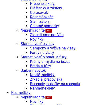
Hrebene a kefy
Pláštenky a zástery
Oprašovák
Rozprašovače
Sterilizátory
Ostatné pômocky
Neprehliadnite
Zlacnili sme pre Vás
Novinky
Starostlivosť o vlasy
Šampóny a výživa na vlasy
Farby na vlasy
Starostlivosť o bradu a fúzy
Krémy a mydlá na bradu
Brada a fúzy
Barber nábytok
Kreslá, stoličky
Zrkadlá, pracoviska
Recepcie, sedačky na recepciu
Náhradné diely
Kozmetičky
Neprehliadnite
Novinky