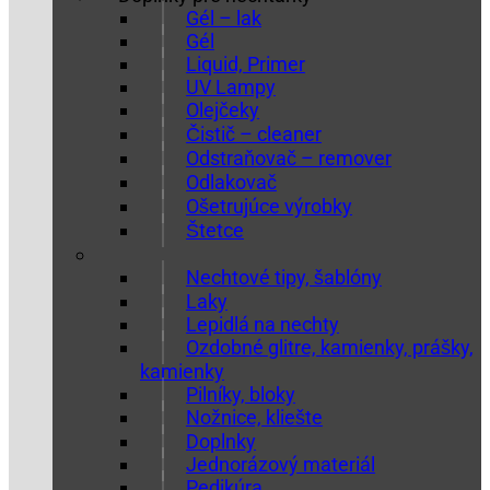
Gél – lak
Gél
Liquid, Primer
UV Lampy
Olejčeky
Čistič – cleaner
Odstraňovač – remover
Odlakovač
Ošetrujúce výrobky
Štetce
Nechtové tipy, šablóny
Laky
Lepidlá na nechty
Ozdobné glitre, kamienky, prášky,
kamienky
Pilníky, bloky
Nožnice, kliešte
Doplnky
Jednorázový materiál
Pedikúra