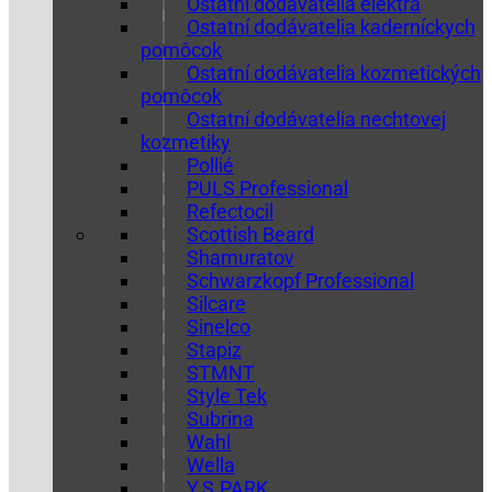
Ostatní dodávatelia elektra
Ostatní dodávatelia kaderníckych
pomôcok
Ostatní dodávatelia kozmetických
pomôcok
Ostatní dodávatelia nechtovej
kozmetiky
Pollié
PULS Professional
Refectocil
Scottish Beard
Shamuratov
Schwarzkopf Professional
Silcare
Sinelco
Stapiz
STMNT
Style Tek
Subrina
Wahl
Wella
Y.S.PARK