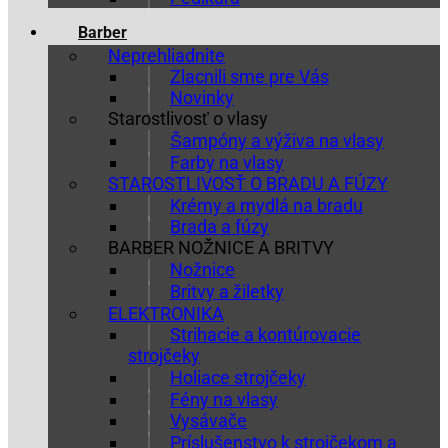
Barber
Neprehliadnite
Zlacnili sme pre Vás
Novinky
Starostlivosť o vlasy
Šampóny a výživa na vlasy
Farby na vlasy
STAROSTLIVOSŤ O BRADU A FÚZY
Krémy a mydlá na bradu
Brada a fúzy
BARBER NOŽNICE A BRITVY
Nožnice
Britvy a žiletky
ELEKTRONIKA
Strihacie a kontúrovacie
strojčeky
Holiace strojčeky
Fény na vlasy
Vysávače
Príslušenstvo k strojčekom a