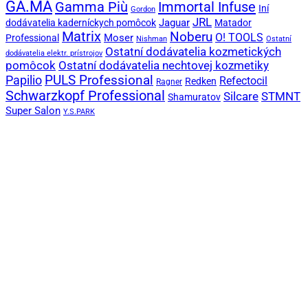
GA.MA
Gamma Più
Immortal Infuse
Iní
Gordon
JRL
Jaguar
dodávatelia kaderníckych pomôcok
Matador
Matrix
Noberu
O! TOOLS
Moser
Professional
Nishman
Ostatní
Ostatní dodávatelia kozmetických
dodávatelia elektr. prístrojov
pomôcok
Ostatní dodávatelia nechtovej kozmetiky
PULS Professional
Papilio
Refectocil
Redken
Ragner
Schwarzkopf Professional
STMNT
Silcare
Shamuratov
Super Salon
Y.S.PARK