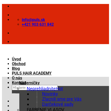
Skip
to
content
info@puls.sk
+421 903 631 842
Úvod
Obchod
Blog
PULS HAIR ACADEMY
O nás
Kontakt
Kaderníčky
Hľadať:
Neprehliadnite
Novinky
Zlacnili sme pre Vás
Darčekové sady
FARBENIE VLASOV