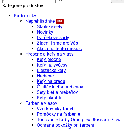
cena
cena
Kategórie produktov
Kaderníčky
Neprehliadnite
Školské sety
Novinky
Darčekové sady
Zlacnili sme pre Vás
Akcia na tento mesiac
Hrebene a kefy na vlasy
Kefy ploché
Kefy na výčesy
Elektrické kefy
Hrebene
Kefy na bradu
Čističe kief a hrebeňov
Sety kief a hrebeňov
Kefy okrúhle
Farbenie vlasov
Vzorkovníky farieb
Pomôcky na farbenie
Tónovacie farby Omniplex Blossom Glow
Ochrana pokožky pri farbení