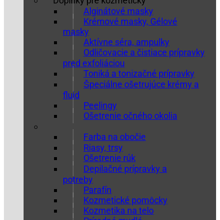
Doplnky pre kozmetičky
Alginátové masky
Krémové masky, Gélové
masky
Aktívne séra, ampulky
Odličovacie a čistiace prípravky
pred exfoliáciou
Toniká a tonizačné prípravky
Špeciálne ošetrujúce krémy a
fluid
Peelingy
Ošetrenie očného okolia
Farba na obočie
Riasy, trsy
Ošetrenie rúk
Depilačné prípravky a
potreby
Parafín
Kozmetické pomôcky
Kozmetika na telo