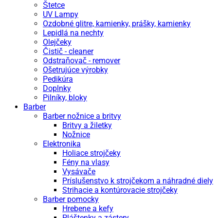
Štetce
UV Lampy
Ozdobné glitre, kamienky, prášky, kamienky
Lepidlá na nechty
Olejčeky
Čistič - cleaner
Odstraňovač - remover
Ošetrujúce výrobky
Pedikúra
Doplnky
Pilníky, bloky
Barber
Barber nožnice a britvy
Britvy a žiletky
Nožnice
Elektronika
Holiace strojčeky
Fény na vlasy
Vysávače
Príslušenstvo k strojčekom a náhradné diely
Strihacie a kontúrovacie strojčeky
Barber pomocky
Hrebene a kefy
Pláštenky a zástery