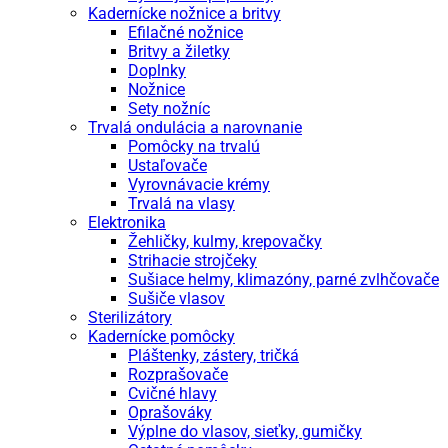
Kadernícke nožnice a britvy
Efilačné nožnice
Britvy a žiletky
Doplnky
Nožnice
Sety nožníc
Trvalá ondulácia a narovnanie
Pomôcky na trvalú
Ustaľovače
Vyrovnávacie krémy
Trvalá na vlasy
Elektronika
Žehličky, kulmy, krepovačky
Strihacie strojčeky
Sušiace helmy, klimazóny, parné zvlhčovače
Sušiče vlasov
Sterilizátory
Kadernícke pomôcky
Pláštenky, zástery, tričká
Rozprašovače
Cvičné hlavy
Oprašováky
Výplne do vlasov, sieťky, gumičky