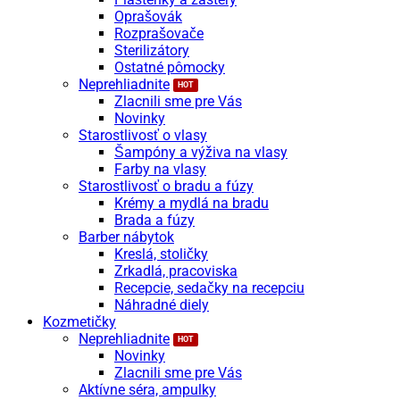
Oprašovák
Rozprašovače
Sterilizátory
Ostatné pômocky
Neprehliadnite
Zlacnili sme pre Vás
Novinky
Starostlivosť o vlasy
Šampóny a výživa na vlasy
Farby na vlasy
Starostlivosť o bradu a fúzy
Krémy a mydlá na bradu
Brada a fúzy
Barber nábytok
Kreslá, stoličky
Zrkadlá, pracoviska
Recepcie, sedačky na recepciu
Náhradné diely
Kozmetičky
Neprehliadnite
Novinky
Zlacnili sme pre Vás
Aktívne séra, ampulky