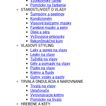
Vzorkovníky farieb
Pomôcky na farbenie
STAROSTLIVOSŤ O VLASY
Šampóny a peelingy
Kondicionéry
Vlasové balzamy, masky
Farebné masky a peny
Oleje a séra
Vyživujúce prípravky
Rekonštrukčné kúry
VLASOVÝ STYLING
Laky a spreje na vlasy
Lesky na vlasy
Tužidlá na vlasy
Gély a pomady na vlasy
Púdre na vlasy
Krémy a fluidy
Gumy, vosky a pasty
TRVALÁ ONDULÁCIA A NAROVNANIE
Trvalá na vlasy
Ustaľovače
Vyrovnávacie krémy
Pomôcky na trvalú
HREBENE A KEFY