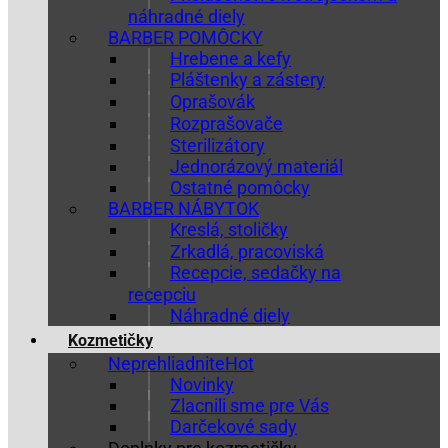
náhradné diely
BARBER POMÔCKY
Hrebene a kefy
Pláštenky a zástery
Oprašovák
Rozprašovače
Sterilizátory
Jednorázový materiál
Ostatné pomôcky
BARBER NÁBYTOK
Kreslá, stoličky
Zrkadlá, pracoviská
Recepcie, sedačky na
recepciu
Náhradné diely
Kozmetičky
Neprehliadnite
Novinky
Zlacnili sme pre Vás
Darčekové sady