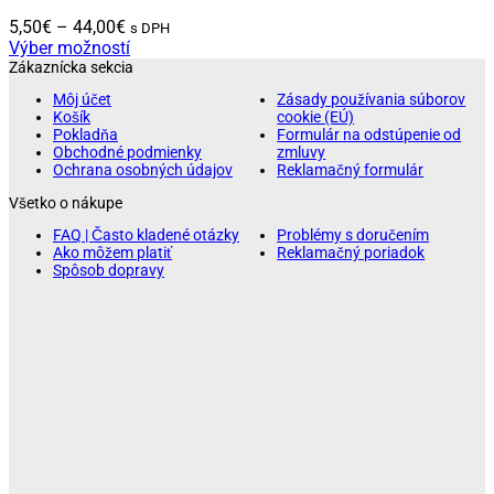
Price
5,50
€
–
44,00
€
s DPH
range:
Výber možností
Tento
5,50€
Zákaznícka sekcia
produkt
through
Môj účet
Zásady používania súborov
má
44,00€
Košík
cookie (EÚ)
viacero
Pokladňa
Formulár na odstúpenie od
variantov.
Obchodné podmienky
zmluvy
Ochrana osobných údajov
Reklamačný formulár
Možnosti
si
Všetko o nákupe
môžete
vybrať
FAQ | Často kladené otázky
Problémy s doručením
Ako môžem platiť
Reklamačný poriadok
na
Spôsob dopravy
stránke
produktu.