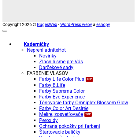
Copyright 2026 ©
BugesWeb
-
WordPress weby
a
eshopy
Kaderníčky
Neprehliadnite
Novinky
Zlacnili sme pre Vás
Darčekové sady
FARBENIE VLASOV
Farby Life Color Plus
Farby B.Life
Farby Suprema Color
Farby Eve Experience
Tónovacie farby Omniplex Blossom Glow
Farby Color Art Desírée
Melíre, zosvetľovače
Peroxidy
Ochrana pokožky pri farbení
Štartovacie balíčky