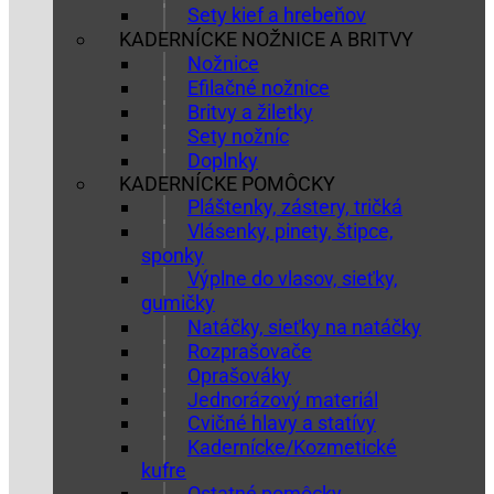
Sety kief a hrebeňov
KADERNÍCKE NOŽNICE A BRITVY
Nožnice
Efilačné nožnice
Britvy a žiletky
Sety nožníc
Doplnky
KADERNÍCKE POMÔCKY
Pláštenky, zástery, tričká
Vlásenky, pinety, štipce,
sponky
Výplne do vlasov, sieťky,
gumičky
Natáčky, sieťky na natáčky
Rozprašovače
Oprašováky
Jednorázový materiál
Cvičné hlavy a statívy
Kadernícke/Kozmetické
kufre
Ostatné pomôcky