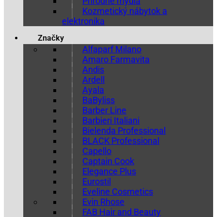
Prírodné mydlá
Kozmetický nábytok a
elektronika
Značky
Alfaparf Milano
Amaro Farmavita
Andis
Ardell
Ayala
BaByliss
Barber Line
Barbieri Italiani
Bielenda Professional
BLACK Professional
Capello
Captain Cook
Elegance Plus
Eurostil
Eveline Cosmetics
Evin Rhose
FAB Hair and Beauty