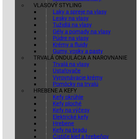
VLASOVÝ STYLING
Laky a spreje na vlasy
Lesky na vlasy
Tužidlá na vlasy
Gély a pomady na vlasy
Púdre na vlasy
Krémy a fluidy
Gumy, vosky a pasty
TRVALÁ ONDULÁCIA A NAROVNANIE
Trvalá na vlasy
Ustaľovače
Vyrovnávacie krémy
Pomôcky na trvalú
HREBENE A KEFY
Kefy okrúhle
Kefy ploché
Kefy na výčesy
Elektrické kefy
Hrebene
Kefy na bradu
Čističe kief a hrebeňov