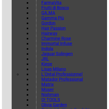
FarmaVita
Frutti di Bosco
GA.MA
Gamma Più
Gordon
Hair Passion
Hairway
Charmine Rose
Immortal Infuse
Indola
Jaguar Solingen
JRL
Kiepe
Lisap Milano
L’Oréal Professionnel
Matador Professional
Matrix
Moser
Nishman
O! TOOLS
Olivia Garden