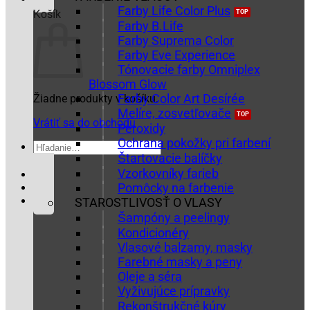
Farby Life Color Plus
Košík
Farby B.Life
Farby Suprema Color
Farby Eve Experience
Tónovacie farby Omniplex
Blossom Glow
Farby Color Art Desírée
Žiadne produkty v košíku.
Melíre, zosvetľovače
Vrátiť sa do obchodu
Peroxidy
Ochrana pokožky pri farbení
Hľadať:
Štartovacie balíčky
Vzorkovníky farieb
Pomôcky na farbenie
STAROSTLIVOSŤ O VLASY
Šampóny a peelingy
Kondicionéry
Vlasové balzamy, masky
Farebné masky a peny
Oleje a séra
Vyživujúce prípravky
Rekonštrukčné kúry