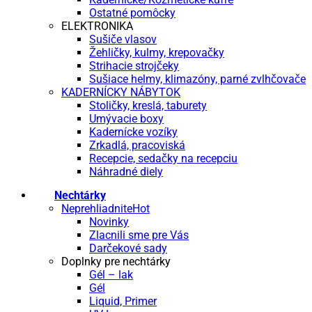
Ostatné pomôcky
ELEKTRONIKA
Sušiče vlasov
Žehličky, kulmy, krepovačky
Strihacie strojčeky
Sušiace helmy, klimazóny, parné zvlhčovače
KADERNÍCKY NÁBYTOK
Stoličky, kreslá, taburety
Umývacie boxy
Kadernícke vozíky
Zrkadlá, pracoviská
Recepcie, sedačky na recepciu
Náhradné diely
Nechtárky
Neprehliadnite
Novinky
Zlacnili sme pre Vás
Darčekové sady
Doplnky pre nechtárky
Gél – lak
Gél
Liquid, Primer