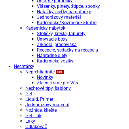
Ostatné pomôcky
Vlásenky, pinety, štipce, sponky
Natáčky, sieťky na natáčky
Jednorázový materiál
Kadernícke/Kozmetické kufre
Kadernícky nábytok
Stoličky, kreslá, taburety
Umývacie boxy
Zrkadlá, pracoviska
Recepcie, sedačky na recepciu
Náhradné diely
Kadernícke vozíky
Nechtárky
Neprehliadnite
Novinky
Zlacnili sme pre Vás
Nechtové tipy, šablóny
Gél
Liquid, Primer
Jednorázový materiál
Nožnice, kliešte
Gél - lak
Laky
Odlakovač