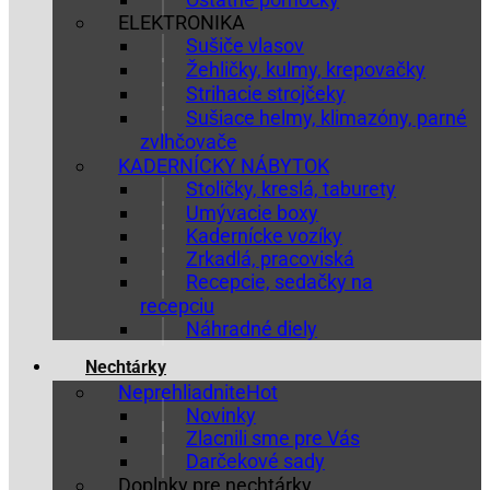
ELEKTRONIKA
Sušiče vlasov
Žehličky, kulmy, krepovačky
Strihacie strojčeky
Sušiace helmy, klimazóny, parné
zvlhčovače
KADERNÍCKY NÁBYTOK
Stoličky, kreslá, taburety
Umývacie boxy
Kadernícke vozíky
Zrkadlá, pracoviská
Recepcie, sedačky na
recepciu
Náhradné diely
Nechtárky
Neprehliadnite
Novinky
Zlacnili sme pre Vás
Darčekové sady
Doplnky pre nechtárky