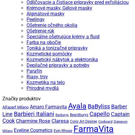
Odličovacie a čistiace prípravky pred exfoliáciou
Krémové masky, Gélové masky
Alginátové masky
Peelingy
Ošetrenie očného okolia
Ošetrenie rúk
Špeciálne ošetrujúce krémy a fluid
Farba na obočie
Toniká a tonizačné prípravky
Kozmetické pomôcky
Kozmetický nábytok a elektronika
Depilačné prípravky a potreby
Parafín
Riasy, trsy
Kozmetika na telo
Prírodné mydlá
Značky produktov
Ayala
BaByliss
Barber
Amaro Farmavita
Alfaparf Milano
Capello
Barbieri Italiani
Captain
Line
Beardburys
Barburys
Cook
Charmine Rose
Claresa
Color Art Desiree
Cooboard
Diapason
FarmaVita
Eveline Cosmetics
Evin Rhose
MIlano