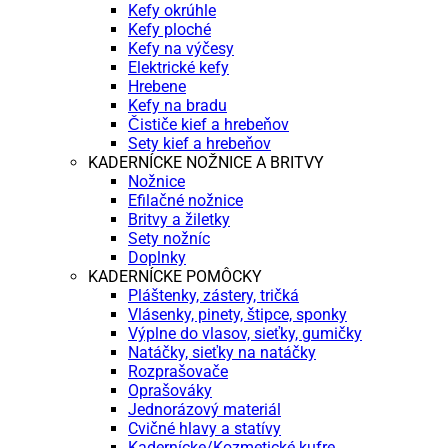
Kefy okrúhle
Kefy ploché
Kefy na výčesy
Elektrické kefy
Hrebene
Kefy na bradu
Čističe kief a hrebeňov
Sety kief a hrebeňov
KADERNÍCKE NOŽNICE A BRITVY
Nožnice
Efilačné nožnice
Britvy a žiletky
Sety nožníc
Doplnky
KADERNÍCKE POMÔCKY
Pláštenky, zástery, tričká
Vlásenky, pinety, štipce, sponky
Výplne do vlasov, sieťky, gumičky
Natáčky, sieťky na natáčky
Rozprašovače
Oprašováky
Jednorázový materiál
Cvičné hlavy a statívy
Kadernícke/Kozmetické kufre