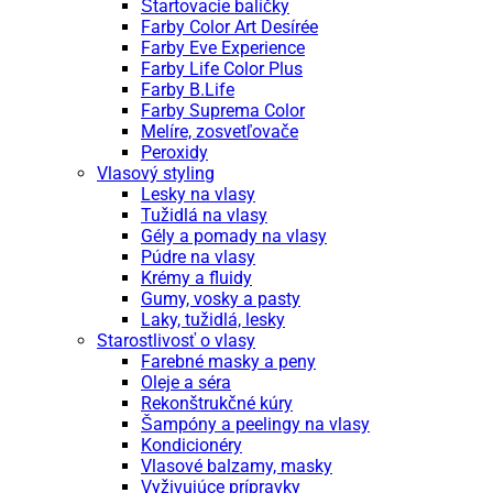
Štartovacie balíčky
Farby Color Art Desírée
Farby Eve Experience
Farby Life Color Plus
Farby B.Life
Farby Suprema Color
Melíre, zosvetľovače
Peroxidy
Vlasový styling
Lesky na vlasy
Tužidlá na vlasy
Gély a pomady na vlasy
Púdre na vlasy
Krémy a fluidy
Gumy, vosky a pasty
Laky, tužidlá, lesky
Starostlivosť o vlasy
Farebné masky a peny
Oleje a séra
Rekonštrukčné kúry
Šampóny a peelingy na vlasy
Kondicionéry
Vlasové balzamy, masky
Vyživujúce prípravky