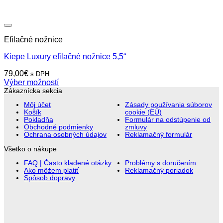
Efilačné nožnice
Kiepe Luxury efilačné nožnice 5,5“
79,00
€
s DPH
Výber možností
Tento
Zákaznícka sekcia
produkt
Môj účet
Zásady používania súborov
má
Košík
cookie (EÚ)
viacero
Pokladňa
Formulár na odstúpenie od
variantov.
Obchodné podmienky
zmluvy
Ochrana osobných údajov
Reklamačný formulár
Možnosti
si
Všetko o nákupe
môžete
vybrať
FAQ | Často kladené otázky
Problémy s doručením
Ako môžem platiť
Reklamačný poriadok
na
Spôsob dopravy
stránke
produktu.