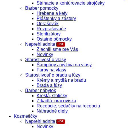
Strihacie a kontúrovacie strojčeky
Barber pomocky
Hrebene a kefy
Pláštenky a zástery
Oprašovák
Rozprašovače
Sterilizátory
Ostatné pômocky
Neprehliadnite
Zlacnili sme pre Vás
Novinky
Starostlivosť o vlasy
Šampóny a výživa na vlasy
Farby na vlasy
Starostlivosť o bradu a fúzy
Krémy a mydlá na bradu
Brada a fúzy
Barber nábytok
Kreslá, stoličky
Zrkadlá, pracoviska
Recepcie, sedačky na recepciu
Náhradné diely
Kozmetičky
Neprehliadnite
Novinky