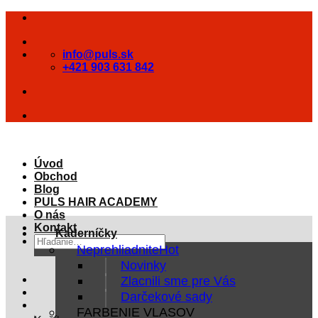
Skip
to
content
info@puls.sk
+421 903 631 842
Úvod
Obchod
Blog
PULS HAIR ACADEMY
O nás
Kontakt
Kaderníčky
Hľadať:
Neprehliadnite
Novinky
Zlacnili sme pre Vás
Darčekové sady
FARBENIE VLASOV