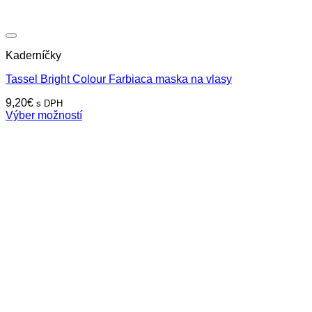
Kaderníčky
Tassel Bright Colour Farbiaca maska na vlasy
9,20
€
s DPH
Výber možností
Tento
produkt
má
viacero
variantov.
Možnosti
si
môžete
vybrať
na
stránke
produktu.