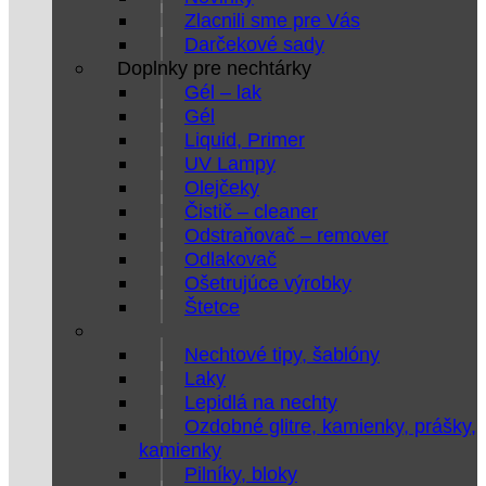
Zlacnili sme pre Vás
Darčekové sady
Doplnky pre nechtárky
Gél – lak
Gél
Liquid, Primer
UV Lampy
Olejčeky
Čistič – cleaner
Odstraňovač – remover
Odlakovač
Ošetrujúce výrobky
Štetce
Nechtové tipy, šablóny
Laky
Lepidlá na nechty
Ozdobné glitre, kamienky, prášky,
kamienky
Pilníky, bloky