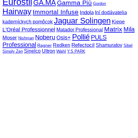
Eurostil
GA.MA
Gamma Più
Gordon
Hairway
Immortal Infuse
Indola
Iní dodávatelia
Jaguar Solingen
Kiepe
kaderníckych pomôcok
Matrix
Mila
L'Oréal Professionnel
Matador Professional
Pollié
Noberu
PULS
Osis+
Moser
Nishman
Professional
Refectocil
Redken
Shamuratov
Ragner
Sibel
Sinelco
Ultron
Wahl
Simply Zen
Y.S.PARK