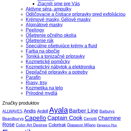
Zlacnili sme pre Vás
Aktívne séra, ampulky
Odličovacie a čistiace prípravky pred exfoliáciou
Krémové masky, Gélové masky
Alginátové masky
Peelingy
Ošetrenie očného okolia
Ošetrenie rúk
Špeciálne ošetrujúce krémy a fluid
Farba na obočie
Toniká a tonizačné prípravky
Kozmetické pomôcky
Kozmetický nábytok a elektronika
Depilačné prípravky a potreby
Parafín
Riasy, trsy
Kozmetika na telo
Prírodné mydlá
Značky produktov
Ayala
Barber Line
Andis
Ardell
ALLWAVES
Barburys
Capello
Captain Cook
Charmine
Beardburys
Ceriotti
Rose
Color Art Desiree
Colortrak
Diapason MIlano
Elegance Plus