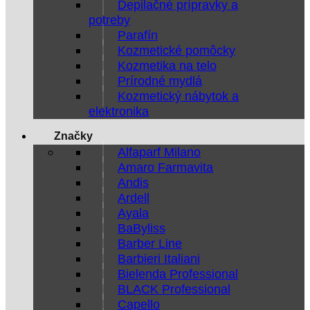
Depilačné prípravky a
potreby
Parafín
Kozmetické pomôcky
Kozmetika na telo
Prírodné mydlá
Kozmetický nábytok a
elektronika
Značky
Alfaparf Milano
Amaro Farmavita
Andis
Ardell
Ayala
BaByliss
Barber Line
Barbieri Italiani
Bielenda Professional
BLACK Professional
Capello