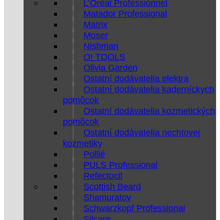
L’Oréal Professionnel
Matador Professional
Matrix
Moser
Nishman
O! TOOLS
Olivia Garden
Ostatní dodávatelia elektra
Ostatní dodávatelia kaderníckych
pomôcok
Ostatní dodávatelia kozmetických
pomôcok
Ostatní dodávatelia nechtovej
kozmetiky
Pollié
PULS Professional
Refectocil
Scottish Beard
Shamuratov
Schwarzkopf Professional
Silcare