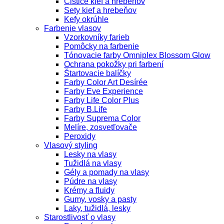
Čističe kief a hrebeňov
Sety kief a hrebeňov
Kefy okrúhle
Farbenie vlasov
Vzorkovníky farieb
Pomôcky na farbenie
Tónovacie farby Omniplex Blossom Glow
Ochrana pokožky pri farbení
Štartovacie balíčky
Farby Color Art Desírée
Farby Eve Experience
Farby Life Color Plus
Farby B.Life
Farby Suprema Color
Melíre, zosvetľovače
Peroxidy
Vlasový styling
Lesky na vlasy
Tužidlá na vlasy
Gély a pomady na vlasy
Púdre na vlasy
Krémy a fluidy
Gumy, vosky a pasty
Laky, tužidlá, lesky
Starostlivosť o vlasy