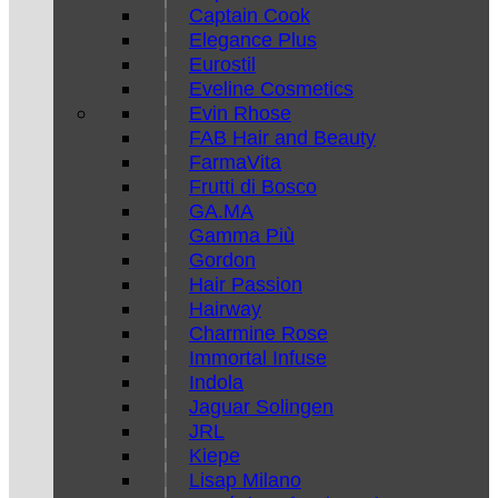
Captain Cook
Elegance Plus
Eurostil
Eveline Cosmetics
Evin Rhose
FAB Hair and Beauty
FarmaVita
Frutti di Bosco
GA.MA
Gamma Più
Gordon
Hair Passion
Hairway
Charmine Rose
Immortal Infuse
Indola
Jaguar Solingen
JRL
Kiepe
Lisap Milano