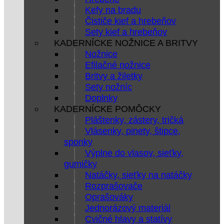
Kefy na bradu
Čističe kief a hrebeňov
Sety kief a hrebeňov
KADERNÍCKE NOŽNICE A BRITVY
Nožnice
Efilačné nožnice
Britvy a žiletky
Sety nožníc
Doplnky
KADERNÍCKE POMÔCKY
Pláštenky, zástery, tričká
Vlásenky, pinety, štipce,
sponky
Výplne do vlasov, sieťky,
gumičky
Natáčky, sieťky na natáčky
Rozprašovače
Oprašováky
Jednorázový materiál
Cvičné hlavy a statívy