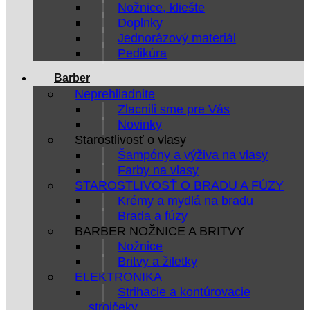
Nožnice, kliešte
Doplnky
Jednorázový materiál
Pedikúra
Barber
Neprehliadnite
Zlacnili sme pre Vás
Novinky
Starostlivosť o vlasy
Šampóny a výživa na vlasy
Farby na vlasy
STAROSTLIVOSŤ O BRADU A FÚZY
Krémy a mydlá na bradu
Brada a fúzy
BARBER NOŽNICE A BRITVY
Nožnice
Britvy a žiletky
ELEKTRONIKA
Strihacie a kontúrovacie
strojčeky