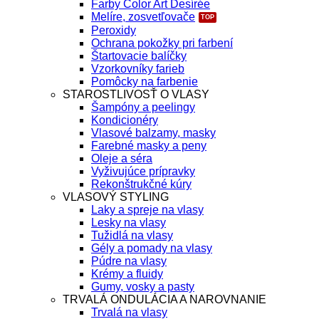
Farby Color Art Desírée
Melíre, zosvetľovače
Peroxidy
Ochrana pokožky pri farbení
Štartovacie balíčky
Vzorkovníky farieb
Pomôcky na farbenie
STAROSTLIVOSŤ O VLASY
Šampóny a peelingy
Kondicionéry
Vlasové balzamy, masky
Farebné masky a peny
Oleje a séra
Vyživujúce prípravky
Rekonštrukčné kúry
VLASOVÝ STYLING
Laky a spreje na vlasy
Lesky na vlasy
Tužidlá na vlasy
Gély a pomady na vlasy
Púdre na vlasy
Krémy a fluidy
Gumy, vosky a pasty
TRVALÁ ONDULÁCIA A NAROVNANIE
Trvalá na vlasy