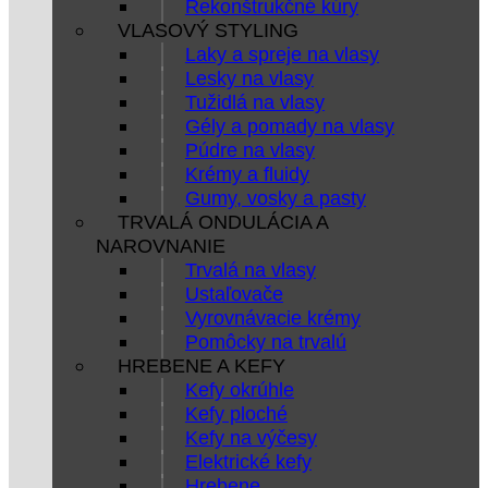
Rekonštrukčné kúry
VLASOVÝ STYLING
Laky a spreje na vlasy
Lesky na vlasy
Tužidlá na vlasy
Gély a pomady na vlasy
Púdre na vlasy
Krémy a fluidy
Gumy, vosky a pasty
TRVALÁ ONDULÁCIA A
NAROVNANIE
Trvalá na vlasy
Ustaľovače
Vyrovnávacie krémy
Pomôcky na trvalú
HREBENE A KEFY
Kefy okrúhle
Kefy ploché
Kefy na výčesy
Elektrické kefy
Hrebene