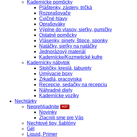
Kadernícke pomôcky
Pláštenky, zástery, tričká
Rozprašovače
Cvičné hlavy
Oprašováky
Výplne do vlasov, sieťky, gumičky
Ostatné pomôcky
Vlásenky, pinety, štipce, sponky
Natáčky, sieťky na natáčky
Jednorázový materiál
Kadernícke/Kozmetické kufre
Kadernícky nábytok
Stoličky, kreslá, taburety
Umývacie boxy
Zrkadlá, pracoviska
Recepcie, sedačky na recepciu
Náhradné diely
Kadernícke vozíky
Nechtárky
Neprehliadnite
Novinky
Zlacnili sme pre Vás
Nechtové tipy, šablóny
Gél
Liquid, Primer