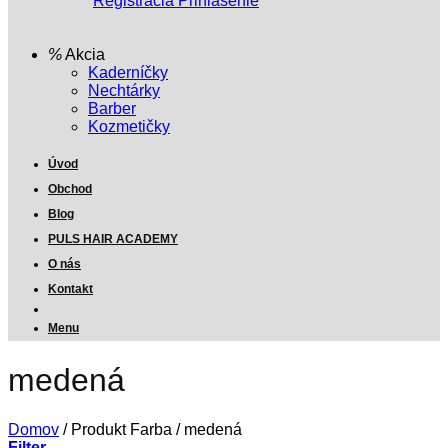
Registrácia
Prihlásenie
Akcia
Kaderníčky
Nechtárky
Barber
Kozmetičky
Úvod
Obchod
Blog
PULS HAIR ACADEMY
O nás
Kontakt
Menu
medená
Domov
/
Produkt Farba
/
medená
Filter