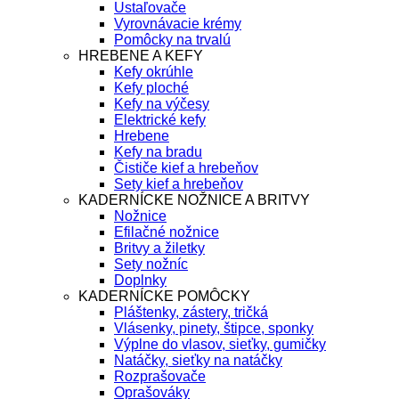
Ustaľovače
Vyrovnávacie krémy
Pomôcky na trvalú
HREBENE A KEFY
Kefy okrúhle
Kefy ploché
Kefy na výčesy
Elektrické kefy
Hrebene
Kefy na bradu
Čističe kief a hrebeňov
Sety kief a hrebeňov
KADERNÍCKE NOŽNICE A BRITVY
Nožnice
Efilačné nožnice
Britvy a žiletky
Sety nožníc
Doplnky
KADERNÍCKE POMÔCKY
Pláštenky, zástery, tričká
Vlásenky, pinety, štipce, sponky
Výplne do vlasov, sieťky, gumičky
Natáčky, sieťky na natáčky
Rozprašovače
Oprašováky