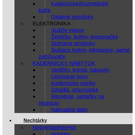
Kadernícke/Kozmetické
kufre
Ostatné pomôcky
ELEKTRONIKA
Sušiče vlasov
Žehličky, kulmy, krepovačky
Strihacie strojčeky
Sušiace helmy, klimazóny, parné
zvlhčovače
KADERNÍCKY NÁBYTOK
Stoličky, kreslá, taburety
Umývacie boxy
Kadernícke vozíky
Zrkadlá, pracoviská
Recepcie, sedačky na
recepciu
Náhradné diely
Nechtárky
Neprehliadnite
Novinky