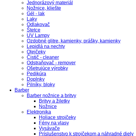
Jednorázový materiál
Nožnice, kliešte
Gél - lak
Laky
Odlakovač
Štetce
UV Lampy
Ozdobné glitre, kamienky, prášky, kamienky
Lepidlá na nechty
Olejčeky
Čistič - cleaner
Odstraňovač - remover
Ošetrujúce výrobky
Pedikúra
Doplnky
Pilníky, bloky
Barber
Barber nožnice a britvy
Britvy a žiletky
Nožnice
Elektronika
Holiace strojčeky
Fény na vlasy
Vysávače
Príslušenstvo k strojčekom a náhradné diely