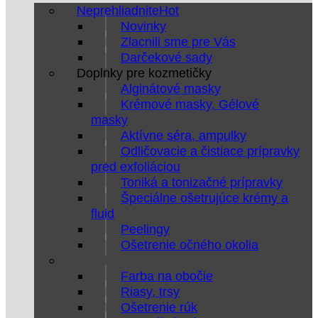
Neprehliadnite
Novinky
Zlacnili sme pre Vás
Darčekové sady
Doplnky pre kozmetičky
Alginátové masky
Krémové masky, Gélové
masky
Aktívne séra, ampulky
Odličovacie a čistiace prípravky
pred exfoliáciou
Toniká a tonizačné prípravky
Špeciálne ošetrujúce krémy a
fluid
Peelingy
Ošetrenie očného okolia
Farba na obočie
Riasy, trsy
Ošetrenie rúk