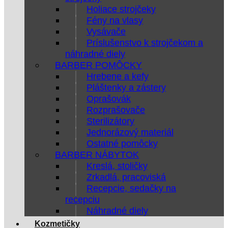
Holiace strojčeky
Fény na vlasy
Vysávače
Príslušenstvo k strojčekom a
náhradné diely
BARBER POMÔCKY
Hrebene a kefy
Pláštenky a zástery
Oprašovák
Rozprašovače
Sterilizátory
Jednorázový materiál
Ostatné pomôcky
BARBER NÁBYTOK
Kreslá, stoličky
Zrkadlá, pracoviská
Recepcie, sedačky na
recepciu
Náhradné diely
Kozmetičky