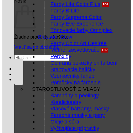
Košík
Farby Life Color Plus
Farby B.Life
Farby Suprema Color
Farby Eve Experience
Tónovacie farby Omniplex
Blossom Glow
Žiadne produkty v košíku.
Farby Color Art Desírée
Vrátiť sa do obchodu
Melíre, zosvetľovače
Peroxidy
Hľadať:
Ochrana pokožky pri farbení
Štartovacie balíčky
Vzorkovníky farieb
Pomôcky na farbenie
STAROSTLIVOSŤ O VLASY
Šampóny a peelingy
Kondicionéry
Vlasové balzamy, masky
Farebné masky a peny
Oleje a séra
Vyživujúce prípravky