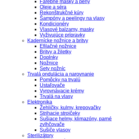
Farebné masky a peny
Oleje a séra
Rekonštrukčné kúry
Šampóny a peelingy na vlasy
Kondicionéry
Vlasové balzamy, masky
Vyživujúce prípravky
Kadernícke nožnice a britvy
Efilačné nožnice
Britvy a žiletky
Doplnky
Nožnice
Sety nožníc
Trvalá ondulácia a narovnanie
Pomôcky na trvalú
Ustaľovače
Vyrovnávacie krémy
Trvalá na vlasy
Elektronika
Žehličky, kulmy, krepovačky
Strihacie strojčeky
Sušiace helmy, klimazóny, parné
zvlhčovače
Sušiče vlasov
Sterilizátory