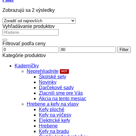
Zoradené
Zobrazujú sa 2 výsledky
podľa
najnovších
Vyhľadávanie produktov
Hľadať:
Filtrovať podľa ceny
Minimálna
Maximálna
Filter
cena
cena
Kategórie produktov
Kaderníčky
Neprehliadnite
Školské sety
Novinky
Darčekové sady
Zlacnili sme pre Vás
Akcia na tento mesiac
Hrebene a kefy na vlasy
Kefy ploché
Kefy na výčesy
Elektrické kefy
Hrebene
Kefy na bradu