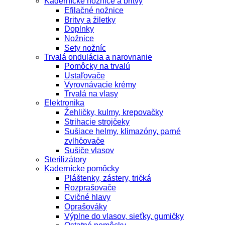
Kadernícke nožnice a britvy
Efilačné nožnice
Britvy a žiletky
Doplnky
Nožnice
Sety nožníc
Trvalá ondulácia a narovnanie
Pomôcky na trvalú
Ustaľovače
Vyrovnávacie krémy
Trvalá na vlasy
Elektronika
Žehličky, kulmy, krepovačky
Strihacie strojčeky
Sušiace helmy, klimazóny, parné
zvlhčovače
Sušiče vlasov
Sterilizátory
Kadernícke pomôcky
Pláštenky, zástery, tričká
Rozprašovače
Cvičné hlavy
Oprašováky
Výplne do vlasov, sieťky, gumičky