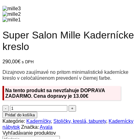
Super Salon Mille Kadernícke
kreslo
290,00
€
s DPH
Dizajnovo zaujímavé no pritom minimalistické kadernícke
kreslo v celočalúnenom prevedení v čiernej farbe.
Na tento produkt sa nevzťahuje DOPRAVA
ZADARMO. Cena dopravy je 13.00€
množstvo
Super
Pridať do košíka
Salon
Kategórie:
Kaderníčky
,
Stoličky, kreslá, taburety
,
Kadernícky
Mille
nábytok
Značka:
Ayala
Kadernícke
Vyhľadávanie produktov
kreslo
Hľadať: