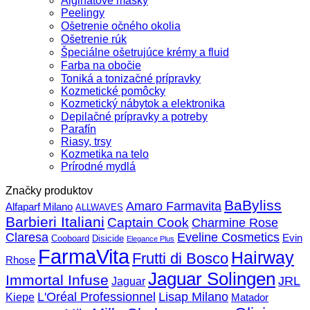
Alginátové masky
Peelingy
Ošetrenie očného okolia
Ošetrenie rúk
Špeciálne ošetrujúce krémy a fluid
Farba na obočie
Toniká a tonizačné prípravky
Kozmetické pomôcky
Kozmetický nábytok a elektronika
Depilačné prípravky a potreby
Parafín
Riasy, trsy
Kozmetika na telo
Prírodné mydlá
Značky produktov
BaByliss
Amaro Farmavita
Alfaparf Milano
ALLWAVES
Barbieri Italiani
Captain Cook
Charmine Rose
Claresa
Eveline Cosmetics
Evin
Cooboard
Disicide
Elegance Plus
FarmaVita
Hairway
Frutti di Bosco
Rhose
Jaguar Solingen
Immortal Infuse
JRL
Jaguar
L'Oréal Professionnel
Lisap Milano
Kiepe
Matador