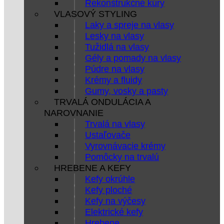
Rekonštrukčné kúry
VLASOVÝ STYLING
Laky a spreje na vlasy
Lesky na vlasy
Tužidlá na vlasy
Gély a pomady na vlasy
Púdre na vlasy
Krémy a fluidy
Gumy, vosky a pasty
TRVALÁ ONDULÁCIA A
NAROVNANIE
Trvalá na vlasy
Ustaľovače
Vyrovnávacie krémy
Pomôcky na trvalú
HREBENE A KEFY
Kefy okrúhle
Kefy ploché
Kefy na výčesy
Elektrické kefy
Hrebene