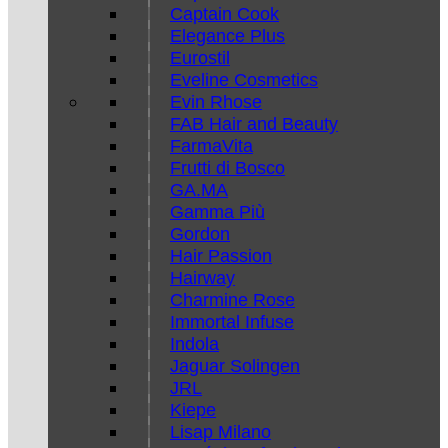
Captain Cook
Elegance Plus
Eurostil
Eveline Cosmetics
Evin Rhose
FAB Hair and Beauty
FarmaVita
Frutti di Bosco
GA.MA
Gamma Più
Gordon
Hair Passion
Hairway
Charmine Rose
Immortal Infuse
Indola
Jaguar Solingen
JRL
Kiepe
Lisap Milano