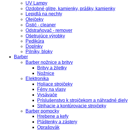
UV Lampy
Ozdobné glitre, kamienky, prášky, kamienky
Lepidlá na nechty
Olejčeky
Čistič - cleaner
Odstraňovač - remover
Ošetrujúce výrobky
Pedikúra
Doplnky
Pilníky, bloky
Barber
Barber nožnice a britvy
Britvy a žiletky
Nožnice
Elektronika
Holiace strojčeky
Fény na vlasy
Vysávače
Príslušenstvo k strojčekom a náhradné diely
Strihacie a kontúrovacie strojčeky
Barber pomocky
Hrebene a kefy
Pláštenky a zástery
Oprašovák