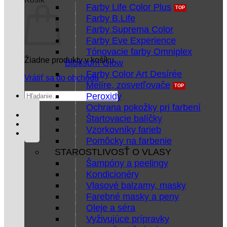
Farby Life Color Plus
Farby B.Life
Farby Suprema Color
Farby Eve Experience
Tónovacie farby Omniplex
Žiadne produkty v košíku.
Blossom Glow
Farby Color Art Desírée
Vrátiť sa do obchodu
Melíre, zosvetľovače
Hľadať:
Peroxidy
Ochrana pokožky pri farbení
Štartovacie balíčky
Vzorkovníky farieb
Pomôcky na farbenie
STAROSTLIVOSŤ O VLASY
Šampóny a peelingy
Kondicionéry
Vlasové balzamy, masky
Farebné masky a peny
Oleje a séra
Vyživujúce prípravky