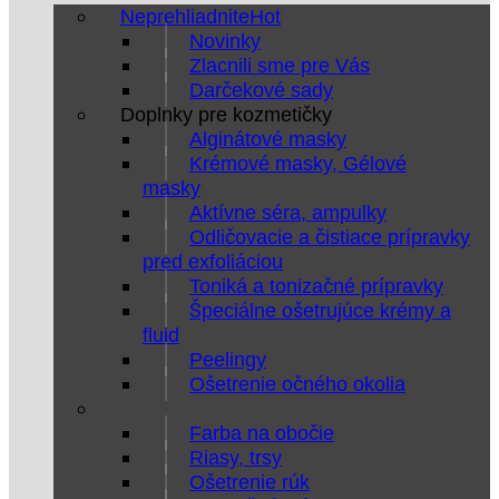
Neprehliadnite
Novinky
Zlacnili sme pre Vás
Darčekové sady
Doplnky pre kozmetičky
Alginátové masky
Krémové masky, Gélové
masky
Aktívne séra, ampulky
Odličovacie a čistiace prípravky
pred exfoliáciou
Toniká a tonizačné prípravky
Špeciálne ošetrujúce krémy a
fluid
Peelingy
Ošetrenie očného okolia
Farba na obočie
Riasy, trsy
Ošetrenie rúk