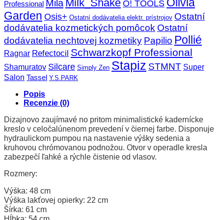
Olivia
Milk_Shake
Mila
O! TOOLS
Professional
Garden
Ostatní
Osis+
Ostatní dodávatelia elektr. prístrojov
dodávatelia kozmetických pomôcok
Ostatní
Pollié
dodávatelia nechtovej kozmetiky
Papilio
Schwarzkopf Professional
Refectocil
Ragnar
Stapiz
STMNT
Silcare
Super
Shamuratov
Simply Zen
Salon
Tassel
Y.S.PARK
Popis
Recenzie (0)
Dizajnovo zaujímavé no pritom minimalistické kadernícke
kreslo v celočalúnenom prevedení v čiernej farbe. Disponuje
hydraulickom pumpou na nastavenie výšky sedenia a
kruhovou chrómovanou podnožou. Otvor v operadle kresla
zabezpečí ľahké a rýchle čistenie od vlasov.
Rozmery:
Výška: 48 cm
Výška lakťovej opierky: 22 cm
Šírka: 61 cm
Hĺbka: 54 cm