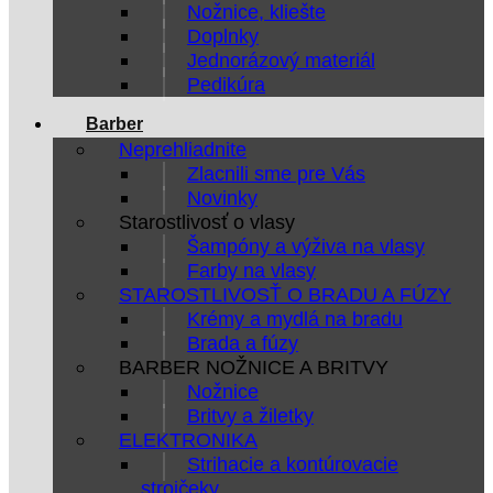
Nožnice, kliešte
Doplnky
Jednorázový materiál
Pedikúra
Barber
Neprehliadnite
Zlacnili sme pre Vás
Novinky
Starostlivosť o vlasy
Šampóny a výživa na vlasy
Farby na vlasy
STAROSTLIVOSŤ O BRADU A FÚZY
Krémy a mydlá na bradu
Brada a fúzy
BARBER NOŽNICE A BRITVY
Nožnice
Britvy a žiletky
ELEKTRONIKA
Strihacie a kontúrovacie
strojčeky