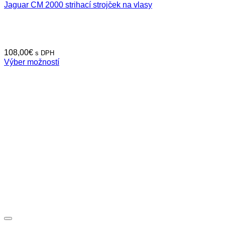
Jaguar CM 2000 strihací strojček na vlasy
108,00
€
s DPH
Výber možností
Tento
produkt
má
viacero
variantov.
Možnosti
si
môžete
vybrať
na
stránke
produktu.