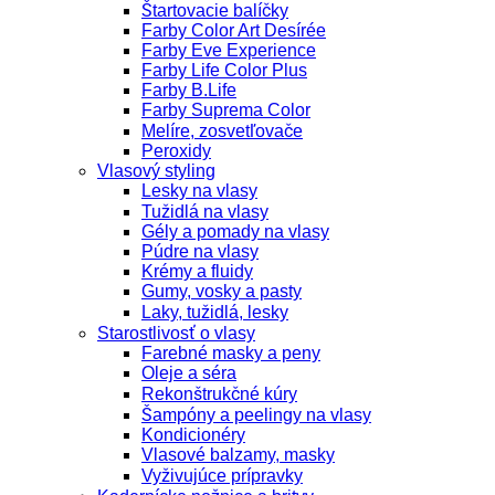
Štartovacie balíčky
Farby Color Art Desírée
Farby Eve Experience
Farby Life Color Plus
Farby B.Life
Farby Suprema Color
Melíre, zosvetľovače
Peroxidy
Vlasový styling
Lesky na vlasy
Tužidlá na vlasy
Gély a pomady na vlasy
Púdre na vlasy
Krémy a fluidy
Gumy, vosky a pasty
Laky, tužidlá, lesky
Starostlivosť o vlasy
Farebné masky a peny
Oleje a séra
Rekonštrukčné kúry
Šampóny a peelingy na vlasy
Kondicionéry
Vlasové balzamy, masky
Vyživujúce prípravky