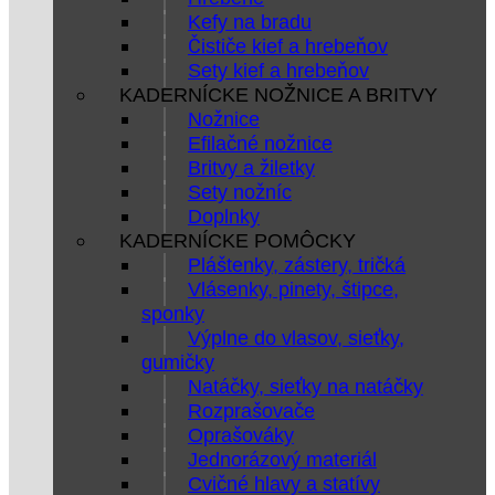
Kefy na bradu
Čističe kief a hrebeňov
Sety kief a hrebeňov
KADERNÍCKE NOŽNICE A BRITVY
Nožnice
Efilačné nožnice
Britvy a žiletky
Sety nožníc
Doplnky
KADERNÍCKE POMÔCKY
Pláštenky, zástery, tričká
Vlásenky, pinety, štipce,
sponky
Výplne do vlasov, sieťky,
gumičky
Natáčky, sieťky na natáčky
Rozprašovače
Oprašováky
Jednorázový materiál
Cvičné hlavy a statívy