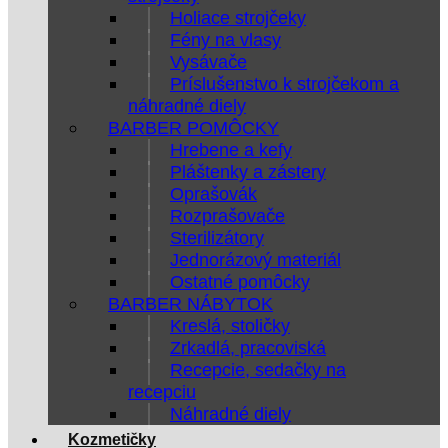
Holiace strojčeky
Fény na vlasy
Vysávače
Príslušenstvo k strojčekom a
náhradné diely
BARBER POMÔCKY
Hrebene a kefy
Pláštenky a zástery
Oprašovák
Rozprašovače
Sterilizátory
Jednorázový materiál
Ostatné pomôcky
BARBER NÁBYTOK
Kreslá, stoličky
Zrkadlá, pracoviská
Recepcie, sedačky na
recepciu
Náhradné diely
Kozmetičky