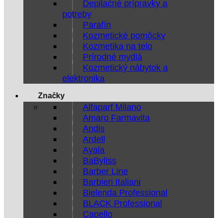
Depilačné prípravky a
potreby
Parafín
Kozmetické pomôcky
Kozmetika na telo
Prírodné mydlá
Kozmetický nábytok a
elektronika
Značky
Alfaparf Milano
Amaro Farmavita
Andis
Ardell
Ayala
BaByliss
Barber Line
Barbieri Italiani
Bielenda Professional
BLACK Professional
Capello