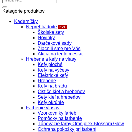
Kategórie produktov
Kaderníčky
Neprehliadnite
Školské sety
Novinky
Darčekové sady
Zlacnili sme pre Vás
Akcia na tento mesiac
Hrebene a kefy na vlasy
Kefy ploché
Kefy na výčesy
Elektrické kefy
Hrebene
Kefy na bradu
Čističe kief a hrebeňov
Sety kief a hrebeňov
Kefy okrúhle
Farbenie vlasov
Vzorkovníky farieb
Pomôcky na farbenie
Tónovacie farby Omniplex Blossom Glow
Ochrana pokožky pri farbení