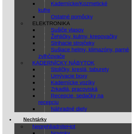
Kadernícke/Kozmetické
kufre
Ostatné pomôcky
ELEKTRONIKA
Sušiče vlasov
Žehličky, kulmy, krepovačky
Strihacie strojčeky
Sušiace helmy, klimazóny, parné
zvlhčovače
KADERNÍCKY NÁBYTOK
Stoličky, kreslá, taburety
Umývacie boxy
Kadernícke vozíky
Zrkadlá, pracoviská
Recepcie, sedačky na
recepciu
Náhradné diely
Nechtárky
Neprehliadnite
Novinky