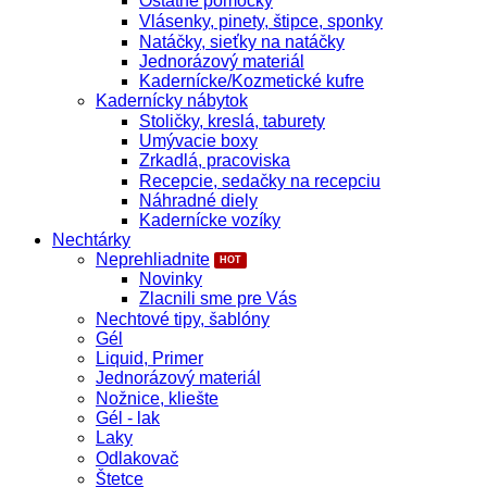
Ostatné pomôcky
Vlásenky, pinety, štipce, sponky
Natáčky, sieťky na natáčky
Jednorázový materiál
Kadernícke/Kozmetické kufre
Kadernícky nábytok
Stoličky, kreslá, taburety
Umývacie boxy
Zrkadlá, pracoviska
Recepcie, sedačky na recepciu
Náhradné diely
Kadernícke vozíky
Nechtárky
Neprehliadnite
Novinky
Zlacnili sme pre Vás
Nechtové tipy, šablóny
Gél
Liquid, Primer
Jednorázový materiál
Nožnice, kliešte
Gél - lak
Laky
Odlakovač
Štetce