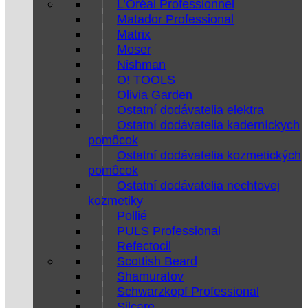
L’Oréal Professionnel
Matador Professional
Matrix
Moser
Nishman
O! TOOLS
Olivia Garden
Ostatní dodávatelia elektra
Ostatní dodávatelia kaderníckych
pomôcok
Ostatní dodávatelia kozmetických
pomôcok
Ostatní dodávatelia nechtovej
kozmetiky
Pollié
PULS Professional
Refectocil
Scottish Beard
Shamuratov
Schwarzkopf Professional
Silcare