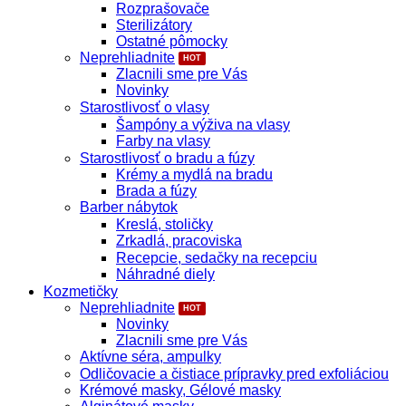
Rozprašovače
Sterilizátory
Ostatné pômocky
Neprehliadnite
Zlacnili sme pre Vás
Novinky
Starostlivosť o vlasy
Šampóny a výživa na vlasy
Farby na vlasy
Starostlivosť o bradu a fúzy
Krémy a mydlá na bradu
Brada a fúzy
Barber nábytok
Kreslá, stoličky
Zrkadlá, pracoviska
Recepcie, sedačky na recepciu
Náhradné diely
Kozmetičky
Neprehliadnite
Novinky
Zlacnili sme pre Vás
Aktívne séra, ampulky
Odličovacie a čistiace prípravky pred exfoliáciou
Krémové masky, Gélové masky