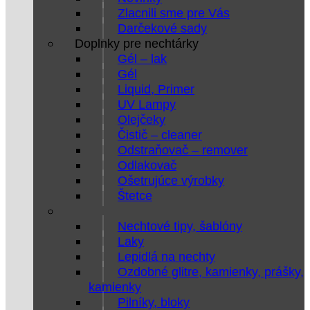
Zlacnili sme pre Vás
Darčekové sady
Doplnky pre nechtárky
Gél – lak
Gél
Liquid, Primer
UV Lampy
Olejčeky
Čistič – cleaner
Odstraňovač – remover
Odlakovač
Ošetrujúce výrobky
Štetce
Nechtové tipy, šablóny
Laky
Lepidlá na nechty
Ozdobné glitre, kamienky, prášky,
kamienky
Pilníky, bloky