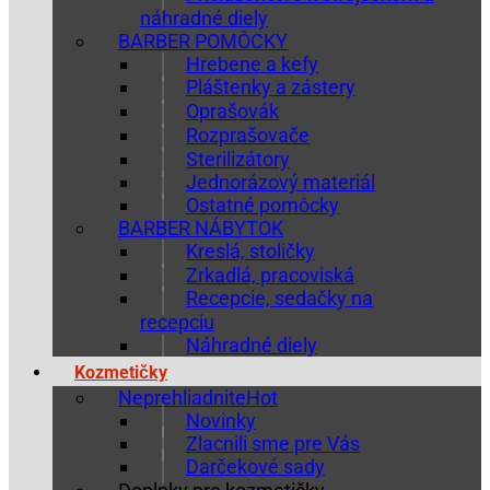
náhradné diely
BARBER POMÔCKY
Hrebene a kefy
Pláštenky a zástery
Oprašovák
Rozprašovače
Sterilizátory
Jednorázový materiál
Ostatné pomôcky
BARBER NÁBYTOK
Kreslá, stoličky
Zrkadlá, pracoviská
Recepcie, sedačky na
recepciu
Náhradné diely
Kozmetičky
Neprehliadnite
Novinky
Zlacnili sme pre Vás
Darčekové sady