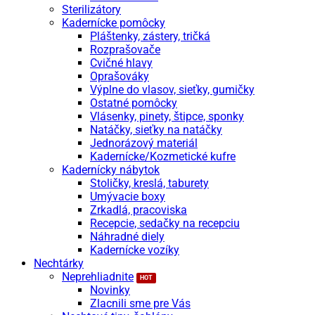
Sterilizátory
Kadernícke pomôcky
Pláštenky, zástery, tričká
Rozprašovače
Cvičné hlavy
Oprašováky
Výplne do vlasov, sieťky, gumičky
Ostatné pomôcky
Vlásenky, pinety, štipce, sponky
Natáčky, sieťky na natáčky
Jednorázový materiál
Kadernícke/Kozmetické kufre
Kadernícky nábytok
Stoličky, kreslá, taburety
Umývacie boxy
Zrkadlá, pracoviska
Recepcie, sedačky na recepciu
Náhradné diely
Kadernícke vozíky
Nechtárky
Neprehliadnite
Novinky
Zlacnili sme pre Vás