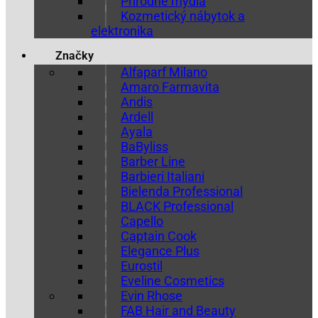
Prírodné mydlá
Kozmetický nábytok a
elektronika
Značky
Alfaparf Milano
Amaro Farmavita
Andis
Ardell
Ayala
BaByliss
Barber Line
Barbieri Italiani
Bielenda Professional
BLACK Professional
Capello
Captain Cook
Elegance Plus
Eurostil
Eveline Cosmetics
Evin Rhose
FAB Hair and Beauty