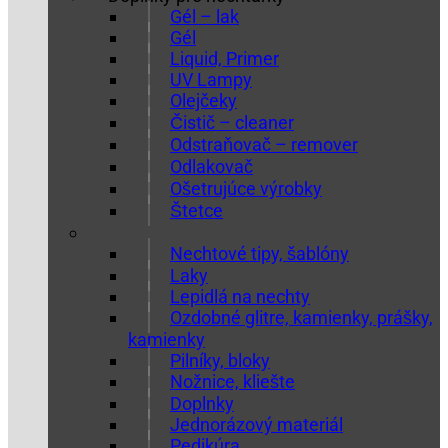
Gél – lak
Gél
Liquid, Primer
UV Lampy
Olejčeky
Čistič – cleaner
Odstraňovač – remover
Odlakovač
Ošetrujúce výrobky
Štetce
Nechtové tipy, šablóny
Laky
Lepidlá na nechty
Ozdobné glitre, kamienky, prášky,
kamienky
Pilníky, bloky
Nožnice, kliešte
Doplnky
Jednorázový materiál
Pedikúra