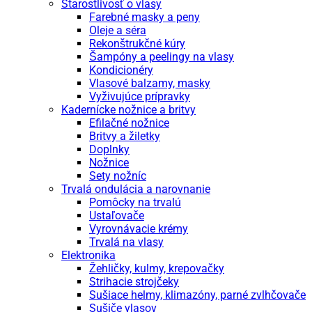
Starostlivosť o vlasy
Farebné masky a peny
Oleje a séra
Rekonštrukčné kúry
Šampóny a peelingy na vlasy
Kondicionéry
Vlasové balzamy, masky
Vyživujúce prípravky
Kadernícke nožnice a britvy
Efilačné nožnice
Britvy a žiletky
Doplnky
Nožnice
Sety nožníc
Trvalá ondulácia a narovnanie
Pomôcky na trvalú
Ustaľovače
Vyrovnávacie krémy
Trvalá na vlasy
Elektronika
Žehličky, kulmy, krepovačky
Strihacie strojčeky
Sušiace helmy, klimazóny, parné zvlhčovače
Sušiče vlasov