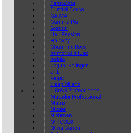
FarmaVita
Frutti di Bosco
GA.MA
Gamma Più
Gordon
Hair Passion
Hairway
Charmine Rose
Immortal Infuse
Indola
Jaguar Solingen
JRL
Kiepe
Lisap Milano
L’Oréal Professionnel
Matador Professional
Matrix
Moser
Nishman
O! TOOLS
Olivia Garden