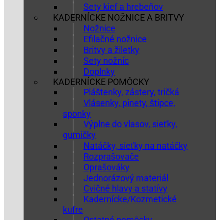
Sety kief a hrebeňov
KADERNÍCKE NOŽNICE A BRITVY
Nožnice
Efilačné nožnice
Britvy a žiletky
Sety nožníc
Doplnky
KADERNÍCKE POMÔCKY
Pláštenky, zástery, tričká
Vlásenky, pinety, štipce,
sponky
Výplne do vlasov, sieťky,
gumičky
Natáčky, sieťky na natáčky
Rozprašovače
Oprašováky
Jednorázový materiál
Cvičné hlavy a statívy
Kadernícke/Kozmetické
kufre
Ostatné pomôcky