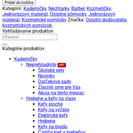
Rukavice
Pridať do košíka
jednorázové
Kategórií:
Kaderníčky
,
Nechtárky
,
Barber
,
Kozmetičky
,
HDPE
Jednorázový materiál
,
Ostatné pômocky
,
Jednorázový
/100ks
materiál
,
Kozmetické pomôcky
Značka:
Ostatní dodávatelia
kozmetických pomôcok
Vyhľadávanie produktov
Hľadať:
Kategórie produktov
Kaderníčky
Neprehliadnite
Školské sety
Novinky
Darčekové sady
Zlacnili sme pre Vás
Akcia na tento mesiac
Hrebene a kefy na vlasy
Kefy ploché
Kefy na výčesy
Elektrické kefy
Hrebene
Kefy na bradu
Čističe kief a hrebeňov