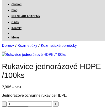
Obchod
Blog
PULS HAIR ACADEMY
O nás
Kontakt
Menu
Domov
/
Kozmetičky
/
Kozmetické pomôcky
Rukavice jednorázové HDPE
/100ks
2,90
€
s DPH
Jednorazové ochranné rukavice HDPE.
množstvo