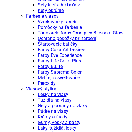
Sety kief a hrebeňov
Kefy okrúhle
Farbenie vlasov
Vzorkovníky farieb
Pomôcky na farbenie
Tónovacie farby Omniplex Blossom Glow
Ochrana pokožky pri farbení
Štartovacie balíčky
Farby Color Art Desírée
Farby Eve Experience
Farby Life Color Plus
Farby B.Life
Farby Suprema Color
Melíre, zosvetľovače
Peroxidy
Vlasový styling
Lesky na vlasy
Tužidlá na vlasy
Gély a pomady na vlasy
Púdre na vlasy
Krémy a fluidy
Gumy, vosky a pasty
Laky, tužidlá, lesky