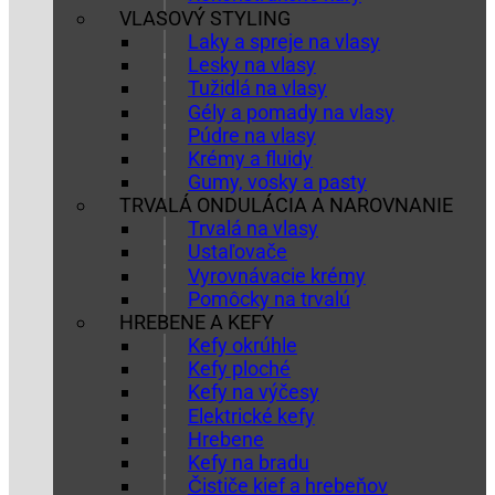
VLASOVÝ STYLING
Laky a spreje na vlasy
Lesky na vlasy
Tužidlá na vlasy
Gély a pomady na vlasy
Púdre na vlasy
Krémy a fluidy
Gumy, vosky a pasty
TRVALÁ ONDULÁCIA A NAROVNANIE
Trvalá na vlasy
Ustaľovače
Vyrovnávacie krémy
Pomôcky na trvalú
HREBENE A KEFY
Kefy okrúhle
Kefy ploché
Kefy na výčesy
Elektrické kefy
Hrebene
Kefy na bradu
Čističe kief a hrebeňov