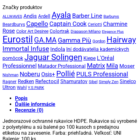
Značky produktov
Ayala
Barber Line
Andis
Ardell
ALLWAVES
Barburys
Capello
Captain Cook
Charmine
Beardburys
Ceriotti
Rose
Colortrak
Color Art Desiree
Diapason MIlano
Elegance Plus
Eurostil
Hairway
GA.MA
Gamma Più
Gordon
Immortal Infuse
Indola
Iní dodávatelia kaderníckych
Jaguar Solingen
L'Oréal
Kiepe
pomôcok
Matrix
Mila
Professionnel
Moser
Matador Professional
Pollié
PULS Professional
Noberu
Osis+
Nishman
Refectocil
Redken
Shamuratov
Sinelco
Ragner
Sibel
Simply Zen
Ultron
Wahl
Y.S.PARK
Popis
Ďalšie informácie
Recenzie (0)
Jednorazové ochranné rukavice HDPE. Rukavice sú vyrobené
z polyetylénu a sú balené po 100 kusoch s predajnou
etiketou na zavesenie. Farba: priehľadná. Veľkosť: UNI
Balenie: 100 ks