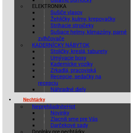
ELEKTRONIKA
Sušiče vlasov
Žehličky, kulmy, krepovačky
Strihacie strojčeky
Sušiace helmy, klimazóny, parné
zvlhčovače
KADERNÍCKY NÁBYTOK
Stoličky, kreslá, taburety
Umývacie boxy
Kadernícke vozíky
Zrkadlá, pracoviská
Recepcie, sedačky na
recepciu
Náhradné diely
Nechtárky
Neprehliadnite
Novinky
Zlacnili sme pre Vás
Darčekové sady
Doplnky pre nechtárky