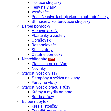
Holiace strojčeky
Fény na vlasy
Vysávače
Príslušenstvo k strojčekom a náhradné diely
Strihacie a kontúrovacie strojčeky
Barber pomocky
Hrebene a kefy
Pláštenky a zástery
Oprašovák
Rozprašovače
Sterilizátory
Ostatné pômocky
Neprehliadnite
Zlacnili sme pre Vás
Novinky
Starostlivosť o vlasy
Šampóny a výživa na vlasy
Farby na vlasy
Starostlivosť o bradu a fúzy
Krémy a mydlá na bradu
Brada a fúzy
Barber nábytok
Kreslá, stoličky
Zrkadlá, pracoviska