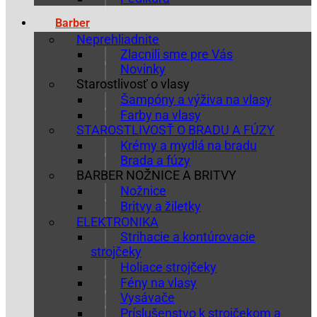
Barber
Neprehliadnite
Zlacnili sme pre Vás
Novinky
Starostlivosť o vlasy
Šampóny a výživa na vlasy
Farby na vlasy
STAROSTLIVOSŤ O BRADU A FÚZY
Krémy a mydlá na bradu
Brada a fúzy
BARBER NOŽNICE A BRITVY
Nožnice
Britvy a žiletky
ELEKTRONIKA
Strihacie a kontúrovacie
strojčeky
Holiace strojčeky
Fény na vlasy
Vysávače
Príslušenstvo k strojčekom a