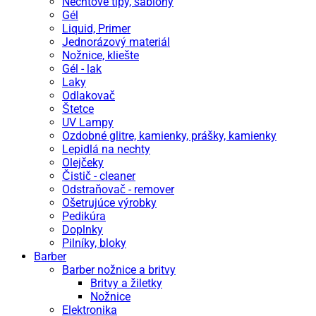
Nechtové tipy, šablóny
Gél
Liquid, Primer
Jednorázový materiál
Nožnice, kliešte
Gél - lak
Laky
Odlakovač
Štetce
UV Lampy
Ozdobné glitre, kamienky, prášky, kamienky
Lepidlá na nechty
Olejčeky
Čistič - cleaner
Odstraňovač - remover
Ošetrujúce výrobky
Pedikúra
Doplnky
Pilníky, bloky
Barber
Barber nožnice a britvy
Britvy a žiletky
Nožnice
Elektronika