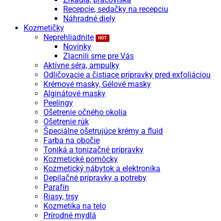
Recepcie, sedačky na recepciu
Náhradné diely
Kozmetičky
Neprehliadnite
Novinky
Zlacnili sme pre Vás
Aktívne séra, ampulky
Odličovacie a čistiace prípravky pred exfoliáciou
Krémové masky, Gélové masky
Alginátové masky
Peelingy
Ošetrenie očného okolia
Ošetrenie rúk
Špeciálne ošetrujúce krémy a fluid
Farba na obočie
Toniká a tonizačné prípravky
Kozmetické pomôcky
Kozmetický nábytok a elektronika
Depilačné prípravky a potreby
Parafín
Riasy, trsy
Kozmetika na telo
Prírodné mydlá