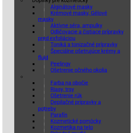
Doplnky pre kozmetičky
Alginátové masky
Krémové masky, Gélové
masky
Aktívne séra, ampulky
Odličovacie a čistiace prípravky
pred exfoliáciou
Toniká a tonizačné prípravky
Špeciálne ošetrujúce krémy a
fluid
Peelingy
Ošetrenie očného okolia
Farba na obočie
Riasy, trsy
Ošetrenie rúk
Depilačné prípravky a
potreby
Parafín
Kozmetické pomôcky
Kozmetika na telo