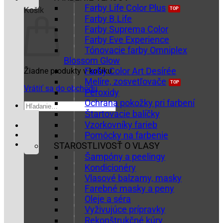
Farby Life Color Plus
Košík
Farby B.Life
Farby Suprema Color
Farby Eve Experience
Tónovacie farby Omniplex
Blossom Glow
Farby Color Art Desírée
Žiadne produkty v košíku.
Melíre, zosvetľovače
Vrátiť sa do obchodu
Peroxidy
Ochrana pokožky pri farbení
Hľadať:
Štartovacie balíčky
Vzorkovníky farieb
Pomôcky na farbenie
STAROSTLIVOSŤ O VLASY
Šampóny a peelingy
Kondicionéry
Vlasové balzamy, masky
Farebné masky a peny
Oleje a séra
Vyživujúce prípravky
Rekonštrukčné kúry