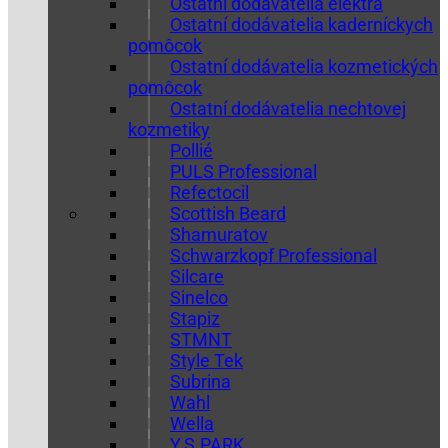
Ostatní dodávatelia elektra
Ostatní dodávatelia kaderníckych
pomôcok
Ostatní dodávatelia kozmetických
pomôcok
Ostatní dodávatelia nechtovej
kozmetiky
Pollié
PULS Professional
Refectocil
Scottish Beard
Shamuratov
Schwarzkopf Professional
Silcare
Sinelco
Stapiz
STMNT
Style Tek
Subrina
Wahl
Wella
Y.S.PARK