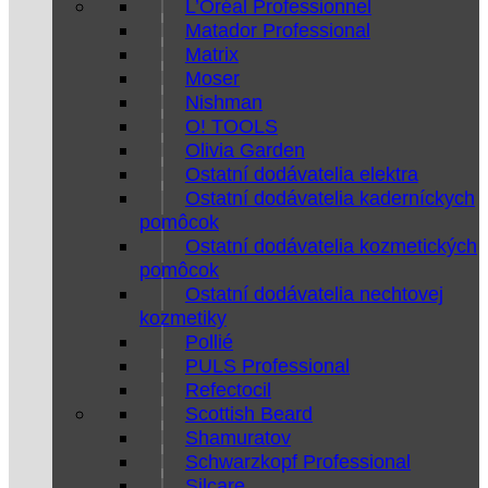
L’Oréal Professionnel
Matador Professional
Matrix
Moser
Nishman
O! TOOLS
Olivia Garden
Ostatní dodávatelia elektra
Ostatní dodávatelia kaderníckych
pomôcok
Ostatní dodávatelia kozmetických
pomôcok
Ostatní dodávatelia nechtovej
kozmetiky
Pollié
PULS Professional
Refectocil
Scottish Beard
Shamuratov
Schwarzkopf Professional
Silcare