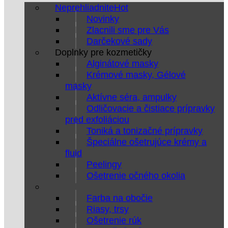
Neprehliadnite
Novinky
Zlacnili sme pre Vás
Darčekové sady
Doplnky pre kozmetičky
Alginátové masky
Krémové masky, Gélové
masky
Aktívne séra, ampulky
Odličovacie a čistiace prípravky
pred exfoliáciou
Toniká a tonizačné prípravky
Špeciálne ošetrujúce krémy a
fluid
Peelingy
Ošetrenie očného okolia
Farba na obočie
Riasy, trsy
Ošetrenie rúk