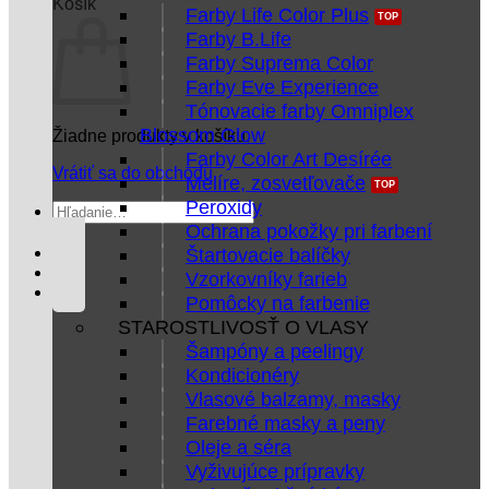
Košík
Farby Life Color Plus
Farby B.Life
Farby Suprema Color
Farby Eve Experience
Tónovacie farby Omniplex
Blossom Glow
Žiadne produkty v košíku.
Farby Color Art Desírée
Vrátiť sa do obchodu
Melíre, zosvetľovače
Peroxidy
Hľadať:
Ochrana pokožky pri farbení
Štartovacie balíčky
Vzorkovníky farieb
Pomôcky na farbenie
STAROSTLIVOSŤ O VLASY
Šampóny a peelingy
Kondicionéry
Vlasové balzamy, masky
Farebné masky a peny
Oleje a séra
Vyživujúce prípravky