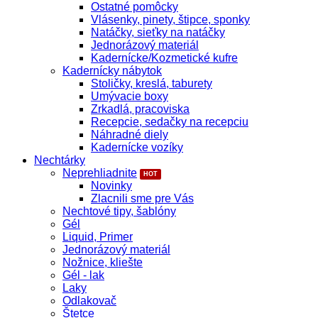
Ostatné pomôcky
Vlásenky, pinety, štipce, sponky
Natáčky, sieťky na natáčky
Jednorázový materiál
Kadernícke/Kozmetické kufre
Kadernícky nábytok
Stoličky, kreslá, taburety
Umývacie boxy
Zrkadlá, pracoviska
Recepcie, sedačky na recepciu
Náhradné diely
Kadernícke vozíky
Nechtárky
Neprehliadnite
Novinky
Zlacnili sme pre Vás
Nechtové tipy, šablóny
Gél
Liquid, Primer
Jednorázový materiál
Nožnice, kliešte
Gél - lak
Laky
Odlakovač
Štetce