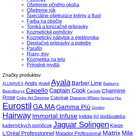
Ošetrenie očného okolia
Ošetrenie rúk
Špeciálne ošetrujúce krémy a fluid
Farba na obočie
Toniká a tonizačné prípravky
Kozmetické pomôcky
Kozmetický nábytok a elektronika
Depilačné prípravky a potreby
Parafín
Riasy, trsy
Kozmetika na telo
Prírodné mydlá
Značky produktov
Ayala
Barber Line
Andis
Ardell
ALLWAVES
Barburys
Capello
Captain Cook
Charmine
Beardburys
Ceriotti
Rose
Color Art Desiree
Colortrak
Diapason MIlano
Elegance Plus
Eurostil
GA.MA
Gamma Più
Gordon
Hairway
Immortal Infuse
Indola
Iní dodávatelia
Jaguar Solingen
Kiepe
kaderníckych pomôcok
Matrix
Mila
L'Oréal Professionnel
Matador Professional