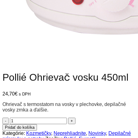
Pollié Ohrievač vosku 450ml
24,70
€
s DPH
Ohrievač s termostatom na vosky v plechovke, depilačné
vosky zrnka a ďalšie.
množstvo
Pollié
Pridať do košíka
Ohrievač
Kategórie:
Kozmetičky
,
Neprehliadnite
,
Novinky
,
Depilačné
vosku