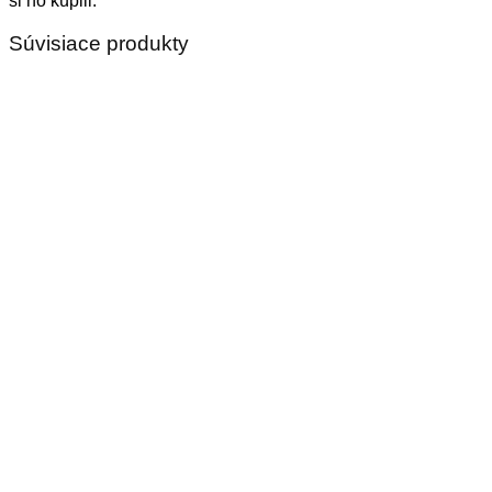
si ho kúpili.
Súvisiace produkty