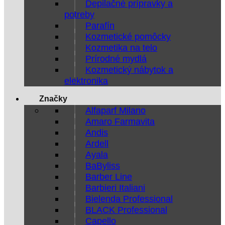
Depilačné prípravky a
potreby
Parafín
Kozmetické pomôcky
Kozmetika na telo
Prírodné mydlá
Kozmetický nábytok a
elektronika
Značky
Alfaparf Milano
Amaro Farmavita
Andis
Ardell
Ayala
BaByliss
Barber Line
Barbieri Italiani
Bielenda Professional
BLACK Professional
Capello