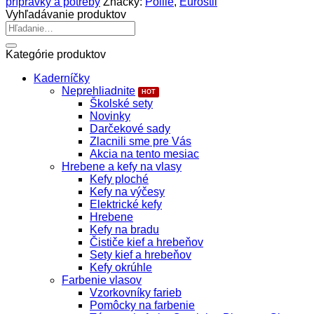
prípravky a potreby
Značky:
Pollié
,
Eurostil
450ml
Vyhľadávanie produktov
Hľadať:
Kategórie produktov
Kaderníčky
Neprehliadnite
Školské sety
Novinky
Darčekové sady
Zlacnili sme pre Vás
Akcia na tento mesiac
Hrebene a kefy na vlasy
Kefy ploché
Kefy na výčesy
Elektrické kefy
Hrebene
Kefy na bradu
Čističe kief a hrebeňov
Sety kief a hrebeňov
Kefy okrúhle
Farbenie vlasov
Vzorkovníky farieb
Pomôcky na farbenie