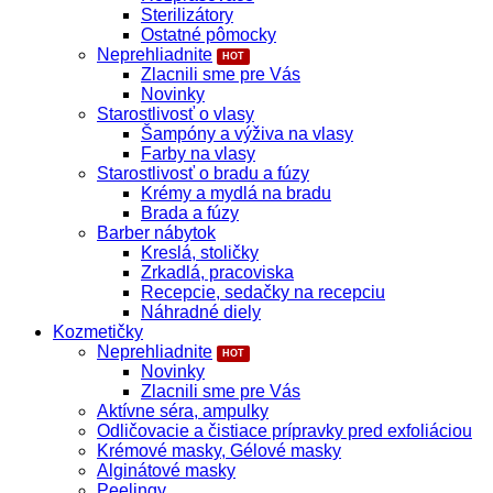
Sterilizátory
Ostatné pômocky
Neprehliadnite
Zlacnili sme pre Vás
Novinky
Starostlivosť o vlasy
Šampóny a výživa na vlasy
Farby na vlasy
Starostlivosť o bradu a fúzy
Krémy a mydlá na bradu
Brada a fúzy
Barber nábytok
Kreslá, stoličky
Zrkadlá, pracoviska
Recepcie, sedačky na recepciu
Náhradné diely
Kozmetičky
Neprehliadnite
Novinky
Zlacnili sme pre Vás
Aktívne séra, ampulky
Odličovacie a čistiace prípravky pred exfoliáciou
Krémové masky, Gélové masky
Alginátové masky
Peelingy