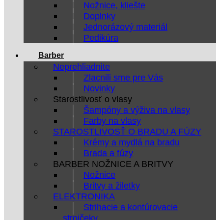
Nožnice, kliešte
Doplnky
Jednorázový materiál
Pedikúra
Barber
Neprehliadnite
Zlacnili sme pre Vás
Novinky
Starostlivosť o vlasy
Šampóny a výživa na vlasy
Farby na vlasy
STAROSTLIVOSŤ O BRADU A FÚZY
Krémy a mydlá na bradu
Brada a fúzy
BARBER NOŽNICE A BRITVY
Nožnice
Britvy a žiletky
ELEKTRONIKA
Strihacie a kontúrovacie
strojčeky