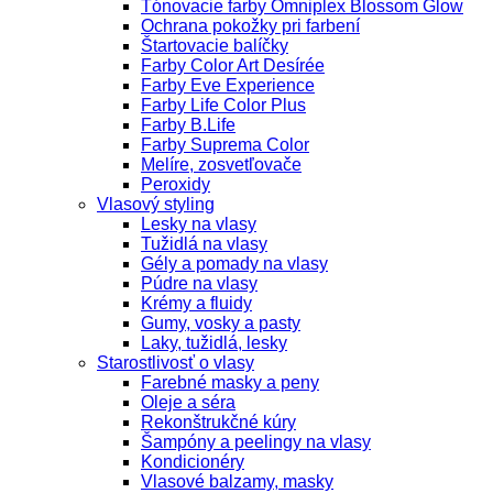
Tónovacie farby Omniplex Blossom Glow
Ochrana pokožky pri farbení
Štartovacie balíčky
Farby Color Art Desírée
Farby Eve Experience
Farby Life Color Plus
Farby B.Life
Farby Suprema Color
Melíre, zosvetľovače
Peroxidy
Vlasový styling
Lesky na vlasy
Tužidlá na vlasy
Gély a pomady na vlasy
Púdre na vlasy
Krémy a fluidy
Gumy, vosky a pasty
Laky, tužidlá, lesky
Starostlivosť o vlasy
Farebné masky a peny
Oleje a séra
Rekonštrukčné kúry
Šampóny a peelingy na vlasy
Kondicionéry
Vlasové balzamy, masky