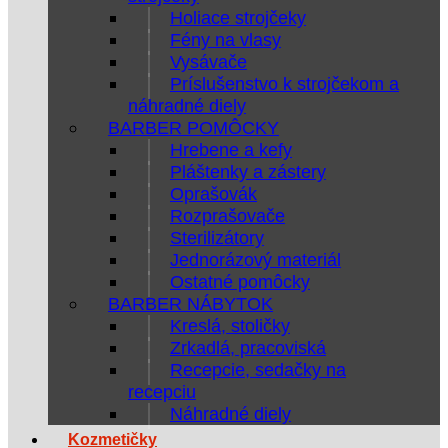
Holiace strojčeky
Fény na vlasy
Vysávače
Príslušenstvo k strojčekom a
náhradné diely
BARBER POMÔCKY
Hrebene a kefy
Pláštenky a zástery
Oprašovák
Rozprašovače
Sterilizátory
Jednorázový materiál
Ostatné pomôcky
BARBER NÁBYTOK
Kreslá, stoličky
Zrkadlá, pracoviská
Recepcie, sedačky na
recepciu
Náhradné diely
Kozmetičky