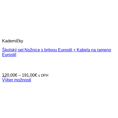
Kaderníčky
Školský set Nožnice s britvou Eurostil + Kabela na rameno
Eurostil
Price
120,00
€
–
191,00
€
s DPH
range:
Výber možností
Tento
120,00€
produkt
through
má
191,00€
viacero
variantov.
Možnosti
si
môžete