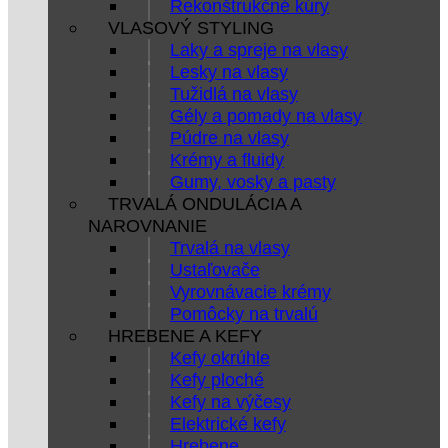
Rekonštrukčné kúry
VLASOVÝ STYLING
Laky a spreje na vlasy
Lesky na vlasy
Tužidlá na vlasy
Gély a pomady na vlasy
Púdre na vlasy
Krémy a fluidy
Gumy, vosky a pasty
TRVALÁ ONDULÁCIA A
NAROVNANIE
Trvalá na vlasy
Ustaľovače
Vyrovnávacie krémy
Pomôcky na trvalú
HREBENE A KEFY
Kefy okrúhle
Kefy ploché
Kefy na výčesy
Elektrické kefy
Hrebene