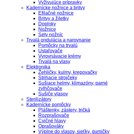
Vyživujúce prípravky
Kadernícke nožnice a britvy
Efilačné nožnice
Britvy a žiletky
Doplnky
Nožnice
Sety nožníc
Trvalá ondulácia a narovnanie
Pomôcky na trvalú
Ustaľovače
Vyrovnávacie krémy
Trvalá na vlasy
Elektronika
Žehličky, kulmy, krepovačky
Strihacie strojčeky
Sušiace helmy, klimazóny, parné
zvlhčovače
Sušiče vlasov
Sterilizátory
Kadernícke pomôcky
Pláštenky, zástery, tričká
Rozprašovače
Cvičné hlavy
Oprašováky
Výplne do vlasov, sieťky, gumičky