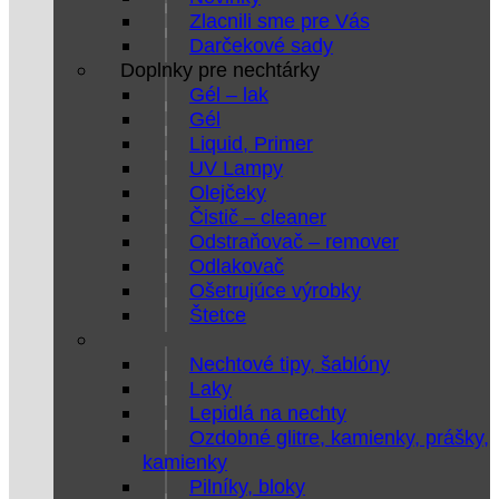
Zlacnili sme pre Vás
Darčekové sady
Doplnky pre nechtárky
Gél – lak
Gél
Liquid, Primer
UV Lampy
Olejčeky
Čistič – cleaner
Odstraňovač – remover
Odlakovač
Ošetrujúce výrobky
Štetce
Nechtové tipy, šablóny
Laky
Lepidlá na nechty
Ozdobné glitre, kamienky, prášky,
kamienky
Pilníky, bloky