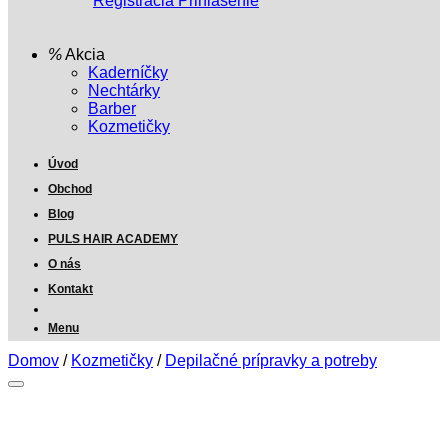
Registrácia
Prihlásenie
Akcia
Kaderníčky
Nechtárky
Barber
Kozmetičky
Úvod
Obchod
Blog
PULS HAIR ACADEMY
O nás
Kontakt
Menu
Domov
/
Kozmetičky
/
Depilačné prípravky a potreby