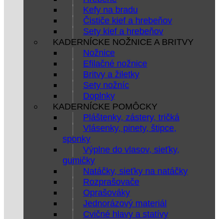
Kefy na bradu
Čističe kief a hrebeňov
Sety kief a hrebeňov
KADERNÍCKE NOŽNICE A BRITVY
Nožnice
Efilačné nožnice
Britvy a žiletky
Sety nožníc
Doplnky
KADERNÍCKE POMÔCKY
Pláštenky, zástery, tričká
Vlásenky, pinety, štipce,
sponky
Výplne do vlasov, sieťky,
gumičky
Natáčky, sieťky na natáčky
Rozprašovače
Oprašováky
Jednorázový materiál
Cvičné hlavy a statívy