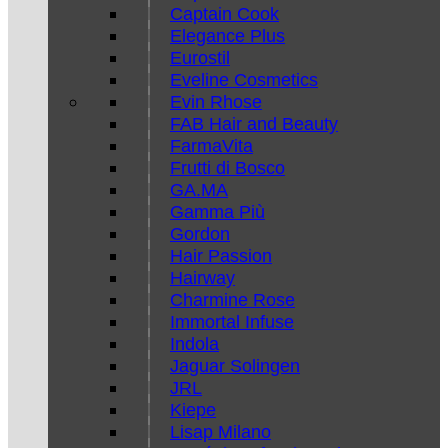
Captain Cook
Elegance Plus
Eurostil
Eveline Cosmetics
Evin Rhose
FAB Hair and Beauty
FarmaVita
Frutti di Bosco
GA.MA
Gamma Più
Gordon
Hair Passion
Hairway
Charmine Rose
Immortal Infuse
Indola
Jaguar Solingen
JRL
Kiepe
Lisap Milano