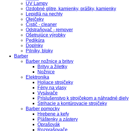
UV Lampy
Ozdobné glitre, kamienky, prášky, kamienky
Lepidlá na nechty
Olejčeky
Čistič - cleaner
Odstraňovač - remover
Ošetrujúce výrobky
Pedikúra
Doplnky
Pilníky, bloky
Barber
Barber nožnice a britvy
Britvy a žiletky
Nožnice
Elektronika
Holiace strojčeky
Fény na vlasy
Vysávače
Príslušenstvo k strojčekom a náhradné diely
Strihacie a kontúrovacie strojčeky
Barber pomocky
Hrebene a kefy
Pláštenky a zástery
Oprašovák
Rozprašovače