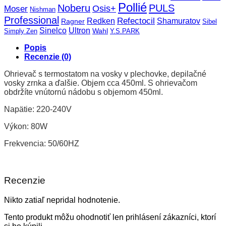
Pollié
Noberu
PULS
Osis+
Moser
Nishman
Professional
Refectocil
Redken
Shamuratov
Ragner
Sibel
Sinelco
Ultron
Wahl
Simply Zen
Y.S.PARK
Popis
Recenzie (0)
Ohrievač s termostatom na vosky v plechovke, depilačné
vosky zrnka a ďalšie. Objem cca 450ml. S ohrievačom
obdržíte vnútornú nádobu s objemom 450ml.
Napätie: 220-240V
Výkon: 80W
Frekvencia: 50/60HZ
Recenzie
Nikto zatiaľ nepridal hodnotenie.
Tento produkt môžu ohodnotiť len prihlásení zákazníci, ktorí