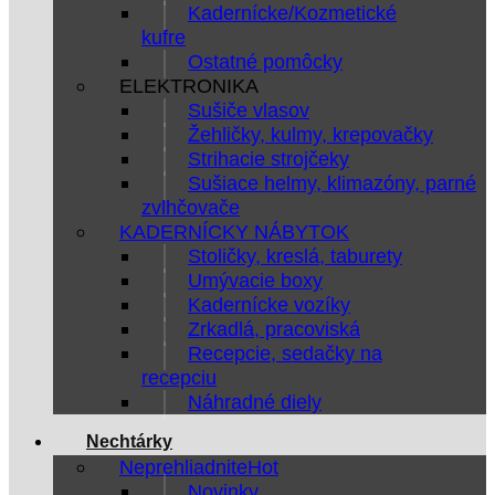
Kadernícke/Kozmetické
kufre
Ostatné pomôcky
ELEKTRONIKA
Sušiče vlasov
Žehličky, kulmy, krepovačky
Strihacie strojčeky
Sušiace helmy, klimazóny, parné
zvlhčovače
KADERNÍCKY NÁBYTOK
Stoličky, kreslá, taburety
Umývacie boxy
Kadernícke vozíky
Zrkadlá, pracoviská
Recepcie, sedačky na
recepciu
Náhradné diely
Nechtárky
Neprehliadnite
Novinky