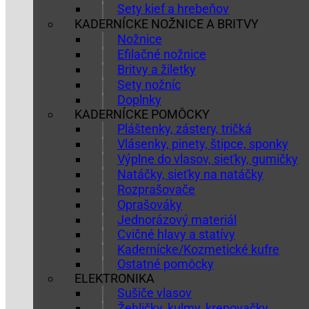
Sety kief a hrebeňov
KADERNÍCKE NOŽNICE A BRITVY
Nožnice
Efilačné nožnice
Britvy a žiletky
Sety nožníc
Doplnky
KADERNÍCKE POMÔCKY
Pláštenky, zástery, tričká
Vlásenky, pinety, štipce, sponky
Výplne do vlasov, sieťky, gumičky
Natáčky, sieťky na natáčky
Rozprašovače
Oprašováky
Jednorázový materiál
Cvičné hlavy a statívy
Kadernícke/Kozmetické kufre
Ostatné pomôcky
ELEKTRONIKA
Sušiče vlasov
Žehličky, kulmy, krepovačky