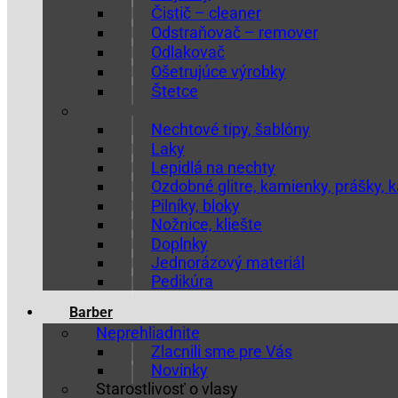
Čistič – cleaner
Odstraňovač – remover
Odlakovač
Ošetrujúce výrobky
Štetce
Nechtové tipy, šablóny
Laky
Lepidlá na nechty
Ozdobné glitre, kamienky, prášky,
Pilníky, bloky
Nožnice, kliešte
Doplnky
Jednorázový materiál
Pedikúra
Barber
Neprehliadnite
Zlacnili sme pre Vás
Novinky
Starostlivosť o vlasy