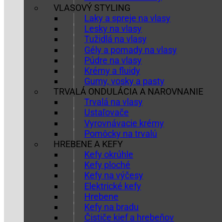
VLASOVÝ STYLING
Laky a spreje na vlasy
Lesky na vlasy
Tužidlá na vlasy
Gély a pomady na vlasy
Púdre na vlasy
Krémy a fluidy
Gumy, vosky a pasty
TRVALÁ ONDULÁCIA A NAROVNANIE
Trvalá na vlasy
Ustaľovače
Vyrovnávacie krémy
Pomôcky na trvalú
HREBENE A KEFY
Kefy okrúhle
Kefy ploché
Kefy na výčesy
Elektrické kefy
Hrebene
Kefy na bradu
Čističe kief a hrebeňov