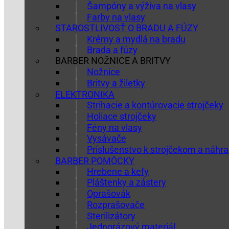
Šampóny a výživa na vlasy
Farby na vlasy
STAROSTLIVOSŤ O BRADU A FÚZY
Krémy a mydlá na bradu
Brada a fúzy
BARBER NOŽNICE A BRITVY
Nožnice
Britvy a žiletky
ELEKTRONIKA
Strihacie a kontúrovacie strojčeky
Holiace strojčeky
Fény na vlasy
Vysávače
Príslušenstvo k strojčekom a náhra
BARBER POMÔCKY
Hrebene a kefy
Pláštenky a zástery
Oprašovák
Rozprašovače
Sterilizátory
Jednorázový materiál