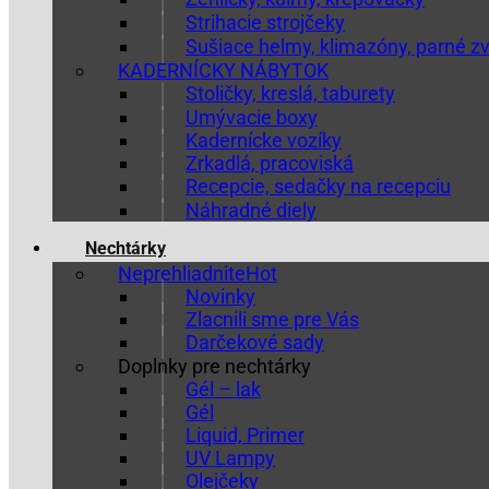
Strihacie strojčeky
Sušiace helmy, klimazóny, parné z
KADERNÍCKY NÁBYTOK
Stoličky, kreslá, taburety
Umývacie boxy
Kadernícke vozíky
Zrkadlá, pracoviská
Recepcie, sedačky na recepciu
Náhradné diely
Nechtárky
Neprehliadnite
Novinky
Zlacnili sme pre Vás
Darčekové sady
Doplnky pre nechtárky
Gél – lak
Gél
Liquid, Primer
UV Lampy
Olejčeky