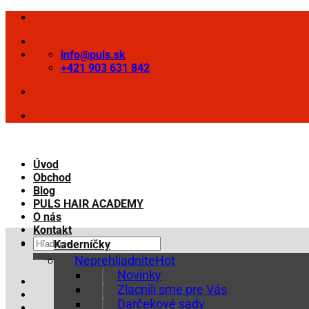
Skip
to
content
info@puls.sk
+421 903 631 842
Úvod
Obchod
Blog
PULS HAIR ACADEMY
O nás
Kontakt
Hľadať:
Kaderníčky
Neprehliadnite
Novinky
Zlacnili sme pre Vás
Darčekové sady