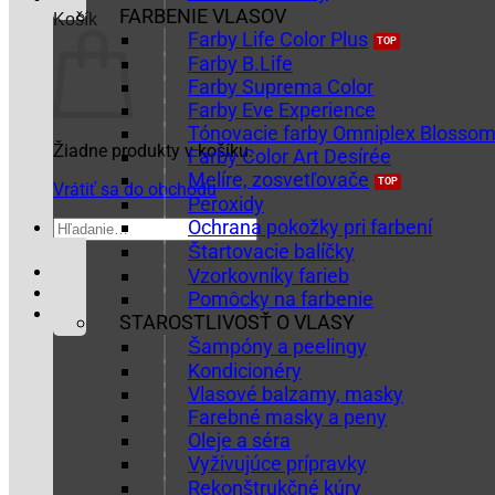
FARBENIE VLASOV
Košík
Farby Life Color Plus
Farby B.Life
Farby Suprema Color
Farby Eve Experience
Tónovacie farby Omniplex Blosso
Žiadne produkty v košíku.
Farby Color Art Desírée
Melíre, zosvetľovače
Vrátiť sa do obchodu
Peroxidy
Ochrana pokožky pri farbení
Hľadať:
Štartovacie balíčky
Vzorkovníky farieb
Pomôcky na farbenie
STAROSTLIVOSŤ O VLASY
Šampóny a peelingy
Kondicionéry
Vlasové balzamy, masky
Farebné masky a peny
Oleje a séra
Vyživujúce prípravky
Rekonštrukčné kúry