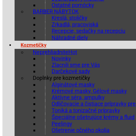
Ostatné pomôcky
BARBER NÁBYTOK
Kreslá, stoličky
Zrkadlá, pracoviská
Recepcie, sedačky na recepciu
Náhradné diely
Kozmetičky
Neprehliadnite
Novinky
Zlacnili sme pre Vás
Darčekové sady
Doplnky pre kozmetičky
Alginátové masky
Krémové masky, Gélové masky
Aktívne séra, ampulky
Odličovacie a čistiace prípravky pre
Toniká a tonizačné prípravky
Špeciálne ošetrujúce krémy a fluid
Peelingy
Ošetrenie očného okolia