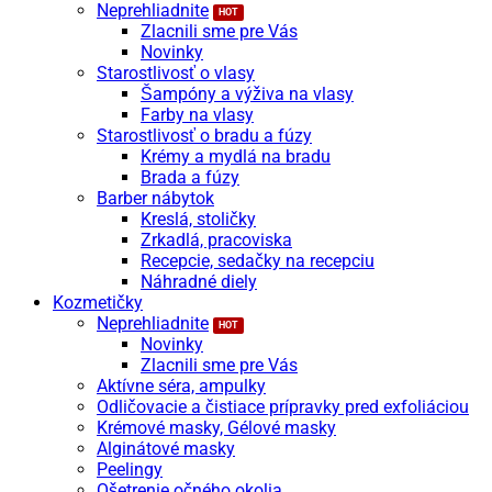
Neprehliadnite
Zlacnili sme pre Vás
Novinky
Starostlivosť o vlasy
Šampóny a výživa na vlasy
Farby na vlasy
Starostlivosť o bradu a fúzy
Krémy a mydlá na bradu
Brada a fúzy
Barber nábytok
Kreslá, stoličky
Zrkadlá, pracoviska
Recepcie, sedačky na recepciu
Náhradné diely
Kozmetičky
Neprehliadnite
Novinky
Zlacnili sme pre Vás
Aktívne séra, ampulky
Odličovacie a čistiace prípravky pred exfoliáciou
Krémové masky, Gélové masky
Alginátové masky
Peelingy
Ošetrenie očného okolia