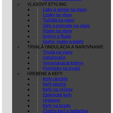
VLASOVÝ STYLING
Laky a spreje na vlasy
Lesky na vlasy
Tužidlá na vlasy
Gély a pomady na vlasy
Púdre na vlasy
Krémy a fluidy
Gumy, vosky a pasty
TRVALÁ ONDULÁCIA A NAROVNANIE
Trvalá na vlasy
Ustaľovače
Vyrovnávacie krémy
Pomôcky na trvalú
HREBENE A KEFY
Kefy okrúhle
Kefy ploché
Kefy na výčesy
Elektrické kefy
Hrebene
Kefy na bradu
Čističe kief a hrebeňov