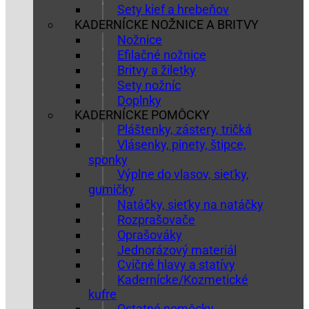
Sety kief a hrebeňov
KADERNÍCKE NOŽNICE A BRITVY
Nožnice
Efilačné nožnice
Britvy a žiletky
Sety nožníc
Doplnky
KADERNÍCKE POMÔCKY
Pláštenky, zástery, tričká
Vlásenky, pinety, štipce,
sponky
Výplne do vlasov, sieťky,
gumičky
Natáčky, sieťky na natáčky
Rozprašovače
Oprašováky
Jednorázový materiál
Cvičné hlavy a statívy
Kadernícke/Kozmetické
kufre
Ostatné pomôcky