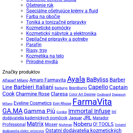
Ošetrenie rúk
Špeciálne ošetrujúce krémy a fluid
Farba na obočie
Toniká a tonizačné prípravky
Kozmetické pomôcky
Kozmetický nábytok a elektronika
Depilačné prípravky a potreby
Parafín
Riasy, trsy
Kozmetika na telo
Prírodné mydlá
Značky produktov
Ayala
BaByliss
Barber
Amaro Farmavita
Alfaparf Milano
Capello
Barbieri Italiani
Captain
Line
Beardburys
Barburys
Cook
Charmine Rose
Claresa
Color Art Desiree
Cooboard
Diapason
FarmaVita
Eveline Cosmetics
Evin Rhose
MIlano
GA.MA
Gamma Più
Immortal Infuse
Iní
Gordon
JRL
Jaguar
dodávatelia kaderníckych pomôcok
Matador
Matrix
Noberu
O! TOOLS
Moser
Professional
Nishman
Ostatní
Ostatní dodávatelia kozmetických
dodávatelia elektr. prístrojov