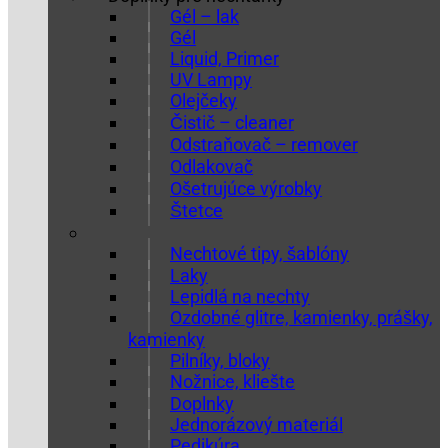
Gél – lak
Gél
Liquid, Primer
UV Lampy
Olejčeky
Čistič – cleaner
Odstraňovač – remover
Odlakovač
Ošetrujúce výrobky
Štetce
Nechtové tipy, šablóny
Laky
Lepidlá na nechty
Ozdobné glitre, kamienky, prášky,
kamienky
Pilníky, bloky
Nožnice, kliešte
Doplnky
Jednorázový materiál
Pedikúra