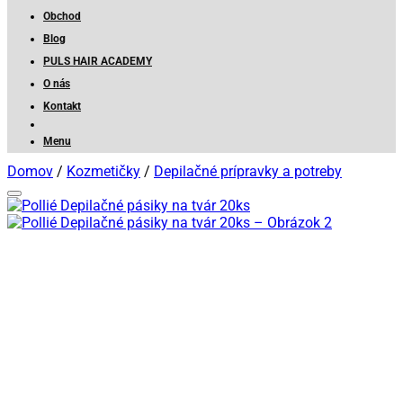
Obchod
Blog
PULS HAIR ACADEMY
O nás
Kontakt
Menu
Domov
/
Kozmetičky
/
Depilačné prípravky a potreby