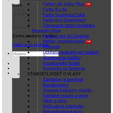
Farby Life Color Plus
Košík
Farby B.Life
Farby Suprema Color
Farby Eve Experience
Tónovacie farby Omniplex
Blossom Glow
Farby Color Art Desírée
Žiadne produkty v košíku.
Melíre, zosvetľovače
Vrátiť sa do obchodu
Peroxidy
Ochrana pokožky pri farbení
Hľadať:
Štartovacie balíčky
Vzorkovníky farieb
Pomôcky na farbenie
STAROSTLIVOSŤ O VLASY
Šampóny a peelingy
Kondicionéry
Vlasové balzamy, masky
Farebné masky a peny
Oleje a séra
Vyživujúce prípravky
Rekonštrukčné kúry