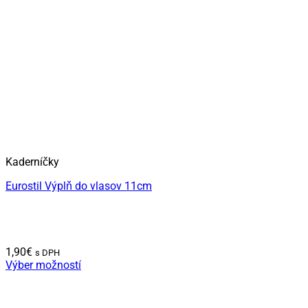
Kaderníčky
Eurostil Výplň do vlasov 11cm
1,90
€
s DPH
Výber možností
Tento
produkt
má