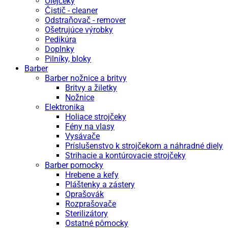
Olejčeky
Čistič - cleaner
Odstraňovač - remover
Ošetrujúce výrobky
Pedikúra
Doplnky
Pilníky, bloky
Barber
Barber nožnice a britvy
Britvy a žiletky
Nožnice
Elektronika
Holiace strojčeky
Fény na vlasy
Vysávače
Príslušenstvo k strojčekom a náhradné diely
Strihacie a kontúrovacie strojčeky
Barber pomocky
Hrebene a kefy
Pláštenky a zástery
Oprašovák
Rozprašovače
Sterilizátory
Ostatné pômocky