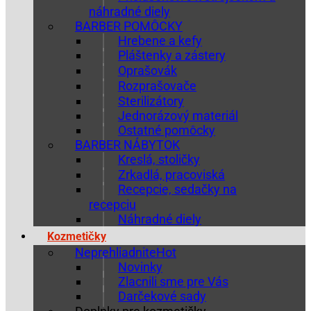
náhradné diely
BARBER POMÔCKY
Hrebene a kefy
Pláštenky a zástery
Oprašovák
Rozprašovače
Sterilizátory
Jednorázový materiál
Ostatné pomôcky
BARBER NÁBYTOK
Kreslá, stoličky
Zrkadlá, pracoviská
Recepcie, sedačky na
recepciu
Náhradné diely
Kozmetičky
Neprehliadnite
Novinky
Zlacnili sme pre Vás
Darčekové sady