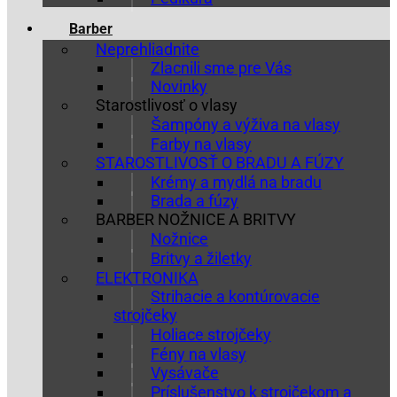
Barber
Neprehliadnite
Zlacnili sme pre Vás
Novinky
Starostlivosť o vlasy
Šampóny a výživa na vlasy
Farby na vlasy
STAROSTLIVOSŤ O BRADU A FÚZY
Krémy a mydlá na bradu
Brada a fúzy
BARBER NOŽNICE A BRITVY
Nožnice
Britvy a žiletky
ELEKTRONIKA
Strihacie a kontúrovacie
strojčeky
Holiace strojčeky
Fény na vlasy
Vysávače
Príslušenstvo k strojčekom a