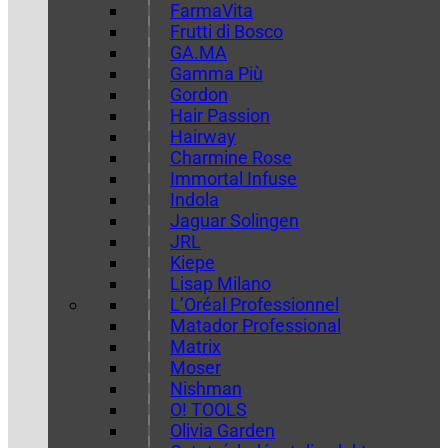
FarmaVita
Frutti di Bosco
GA.MA
Gamma Più
Gordon
Hair Passion
Hairway
Charmine Rose
Immortal Infuse
Indola
Jaguar Solingen
JRL
Kiepe
Lisap Milano
L’Oréal Professionnel
Matador Professional
Matrix
Moser
Nishman
O! TOOLS
Olivia Garden