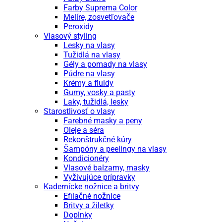
Farby Suprema Color
Melíre, zosvetľovače
Peroxidy
Vlasový styling
Lesky na vlasy
Tužidlá na vlasy
Gély a pomady na vlasy
Púdre na vlasy
Krémy a fluidy
Gumy, vosky a pasty
Laky, tužidlá, lesky
Starostlivosť o vlasy
Farebné masky a peny
Oleje a séra
Rekonštrukčné kúry
Šampóny a peelingy na vlasy
Kondicionéry
Vlasové balzamy, masky
Vyživujúce prípravky
Kadernícke nožnice a britvy
Efilačné nožnice
Britvy a žiletky
Doplnky