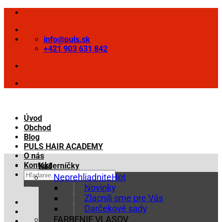
Skip
to
content
info@puls.sk
+421 903 631 842
Úvod
Obchod
Blog
PULS HAIR ACADEMY
O nás
Kontakt
Kaderníčky
Hľadať:
Neprehliadnite
Novinky
Zlacnili sme pre Vás
Darčekové sady
FARBENIE VLASOV