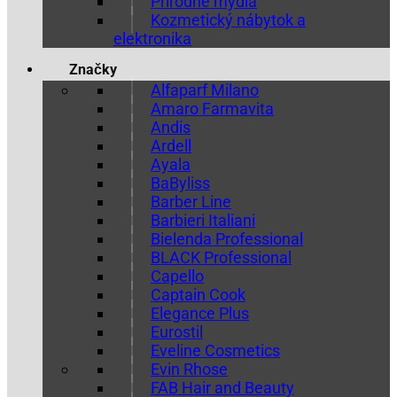
Prírodné mydlá
Kozmetický nábytok a
elektronika
Značky
Alfaparf Milano
Amaro Farmavita
Andis
Ardell
Ayala
BaByliss
Barber Line
Barbieri Italiani
Bielenda Professional
BLACK Professional
Capello
Captain Cook
Elegance Plus
Eurostil
Eveline Cosmetics
Evin Rhose
FAB Hair and Beauty