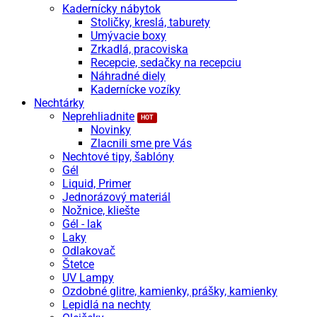
Kadernícky nábytok
Stoličky, kreslá, taburety
Umývacie boxy
Zrkadlá, pracoviska
Recepcie, sedačky na recepciu
Náhradné diely
Kadernícke vozíky
Nechtárky
Neprehliadnite
Novinky
Zlacnili sme pre Vás
Nechtové tipy, šablóny
Gél
Liquid, Primer
Jednorázový materiál
Nožnice, kliešte
Gél - lak
Laky
Odlakovač
Štetce
UV Lampy
Ozdobné glitre, kamienky, prášky, kamienky
Lepidlá na nechty