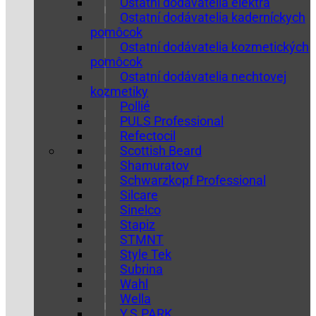
Ostatní dodávatelia elektra
Ostatní dodávatelia kaderníckych
pomôcok
Ostatní dodávatelia kozmetických
pomôcok
Ostatní dodávatelia nechtovej
kozmetiky
Pollié
PULS Professional
Refectocil
Scottish Beard
Shamuratov
Schwarzkopf Professional
Silcare
Sinelco
Stapiz
STMNT
Style Tek
Subrina
Wahl
Wella
Y.S.PARK