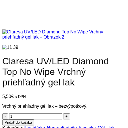
Claresa UV/LED Diamond
Top No Wipe Vrchný
priehľadný gel lak
5,50
€
s DPH
Vrchný priehľadný gél lak – bezvýpotkový.
množstvo
Claresa
Pridať do košíka
UV/LED
Kategórie:
Nechtárky
,
Neprehliadnite
,
Novinky
,
Gél - lak