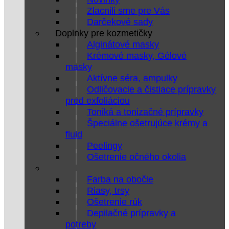
Zlacnili sme pre Vás
Darčekové sady
Doplnky pre kozmetičky
Alginátové masky
Krémové masky, Gélové
masky
Aktívne séra, ampulky
Odličovacie a čistiace prípravky
pred exfoliáciou
Toniká a tonizačné prípravky
Špeciálne ošetrujúce krémy a
fluid
Peelingy
Ošetrenie očného okolia
Farba na obočie
Riasy, trsy
Ošetrenie rúk
Depilačné prípravky a
potreby