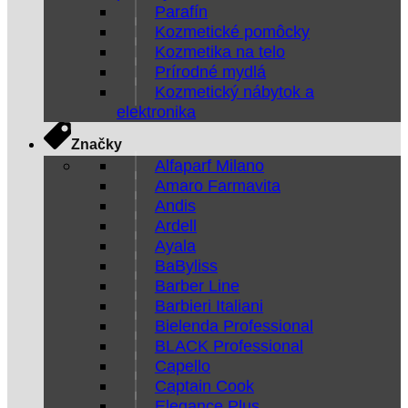
Parafín
Kozmetické pomôcky
Kozmetika na telo
Prírodné mydlá
Kozmetický nábytok a
elektronika
Značky
Alfaparf Milano
Amaro Farmavita
Andis
Ardell
Ayala
BaByliss
Barber Line
Barbieri Italiani
Bielenda Professional
BLACK Professional
Capello
Captain Cook
Elegance Plus