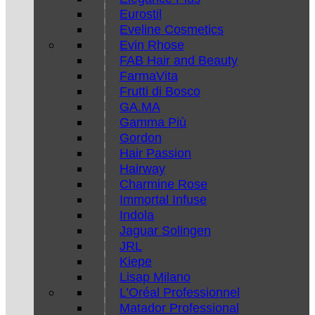
Eurostil
Eveline Cosmetics
Evin Rhose
FAB Hair and Beauty
FarmaVita
Frutti di Bosco
GA.MA
Gamma Più
Gordon
Hair Passion
Hairway
Charmine Rose
Immortal Infuse
Indola
Jaguar Solingen
JRL
Kiepe
Lisap Milano
L’Oréal Professionnel
Matador Professional