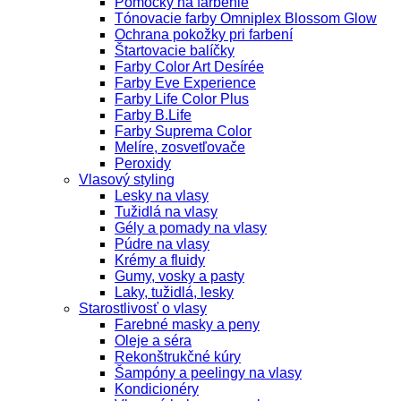
Pomôcky na farbenie
Tónovacie farby Omniplex Blossom Glow
Ochrana pokožky pri farbení
Štartovacie balíčky
Farby Color Art Desírée
Farby Eve Experience
Farby Life Color Plus
Farby B.Life
Farby Suprema Color
Melíre, zosvetľovače
Peroxidy
Vlasový styling
Lesky na vlasy
Tužidlá na vlasy
Gély a pomady na vlasy
Púdre na vlasy
Krémy a fluidy
Gumy, vosky a pasty
Laky, tužidlá, lesky
Starostlivosť o vlasy
Farebné masky a peny
Oleje a séra
Rekonštrukčné kúry
Šampóny a peelingy na vlasy
Kondicionéry