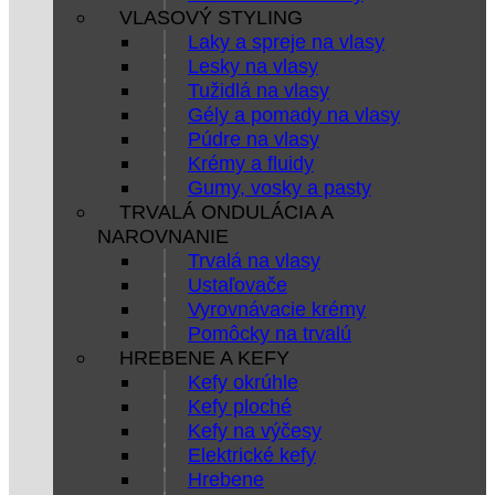
VLASOVÝ STYLING
Laky a spreje na vlasy
Lesky na vlasy
Tužidlá na vlasy
Gély a pomady na vlasy
Púdre na vlasy
Krémy a fluidy
Gumy, vosky a pasty
TRVALÁ ONDULÁCIA A
NAROVNANIE
Trvalá na vlasy
Ustaľovače
Vyrovnávacie krémy
Pomôcky na trvalú
HREBENE A KEFY
Kefy okrúhle
Kefy ploché
Kefy na výčesy
Elektrické kefy
Hrebene