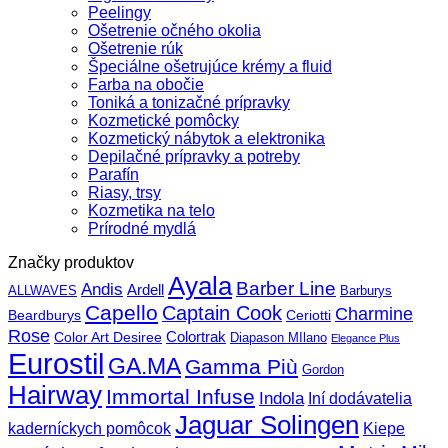
Peelingy
Ošetrenie očného okolia
Ošetrenie rúk
Špeciálne ošetrujúce krémy a fluid
Farba na obočie
Toniká a tonizačné prípravky
Kozmetické pomôcky
Kozmetický nábytok a elektronika
Depilačné prípravky a potreby
Parafín
Riasy, trsy
Kozmetika na telo
Prírodné mydlá
Značky produktov
Ayala
Barber Line
Andis
Ardell
ALLWAVES
Barburys
Capello
Captain Cook
Charmine
Beardburys
Ceriotti
Rose
Color Art Desiree
Colortrak
Diapason MIlano
Elegance Plus
Eurostil
GA.MA
Gamma Più
Gordon
Hairway
Immortal Infuse
Indola
Iní dodávatelia
Jaguar Solingen
Kiepe
kaderníckych pomôcok