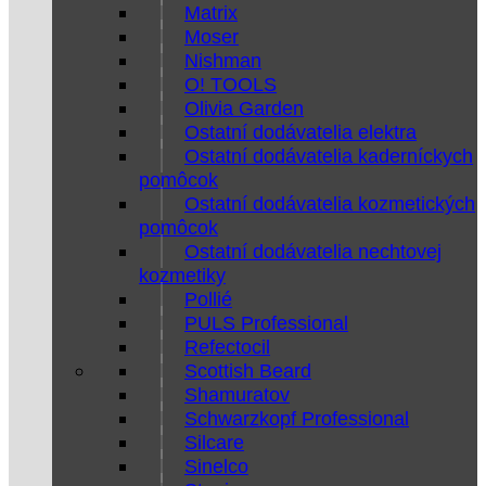
Matrix
Moser
Nishman
O! TOOLS
Olivia Garden
Ostatní dodávatelia elektra
Ostatní dodávatelia kaderníckych
pomôcok
Ostatní dodávatelia kozmetických
pomôcok
Ostatní dodávatelia nechtovej
kozmetiky
Pollié
PULS Professional
Refectocil
Scottish Beard
Shamuratov
Schwarzkopf Professional
Silcare
Sinelco