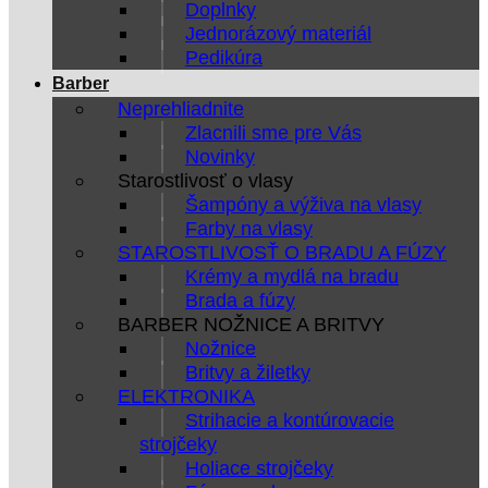
Doplnky
Jednorázový materiál
Pedikúra
Barber
Neprehliadnite
Zlacnili sme pre Vás
Novinky
Starostlivosť o vlasy
Šampóny a výživa na vlasy
Farby na vlasy
STAROSTLIVOSŤ O BRADU A FÚZY
Krémy a mydlá na bradu
Brada a fúzy
BARBER NOŽNICE A BRITVY
Nožnice
Britvy a žiletky
ELEKTRONIKA
Strihacie a kontúrovacie
strojčeky
Holiace strojčeky