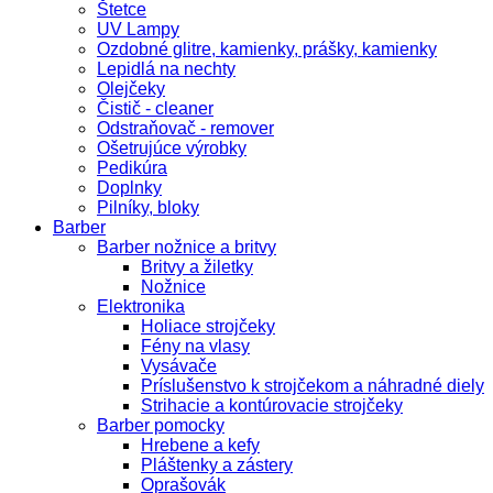
Štetce
UV Lampy
Ozdobné glitre, kamienky, prášky, kamienky
Lepidlá na nechty
Olejčeky
Čistič - cleaner
Odstraňovač - remover
Ošetrujúce výrobky
Pedikúra
Doplnky
Pilníky, bloky
Barber
Barber nožnice a britvy
Britvy a žiletky
Nožnice
Elektronika
Holiace strojčeky
Fény na vlasy
Vysávače
Príslušenstvo k strojčekom a náhradné diely
Strihacie a kontúrovacie strojčeky
Barber pomocky
Hrebene a kefy
Pláštenky a zástery
Oprašovák