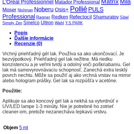
Matrix
Mila
L'Oréal Professionnel
Matador Professional
Pollié
Noberu
PULS
Osis+
Moser
Nishman
Professional
Refectocil
Redken
Shamuratov
Ragner
Sibel
Sinelco
Ultron
Wahl
Simply Zen
Y.S.PARK
Popis
Ďalšie informácie
Recenzie (0)
Vrchný priehľadný gél lak. Používa sa ako ukončovací. Je
bezvýpotkový. Priehľadný gel lak nežltne. Má riedku
konzistenciu a je veľmi tvrdý a odolný voči poškriabaniu. Gel
lak má samovyrovnávaciu schopnosť. Zanechá extra lesklý
povrch nechtu. Môže sa použiť aj ako vrchná vrstav na mirror
alebo hologram prášky. Gel lak sa rozpúšťa v acetóne.
Použitie:
Aplikuje sa ako koncový gel lak a nekhá sa vytvrdnúť v
UV/LED lampe 1-3 minúty. Nie je potrebné ho zotrieť
cleaner-om, pretože nezanecháva lepkavú vrstvu.
Objem
5 ml