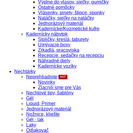
Výplne do vlasov, sieťky, gumičky
Ostatné pomôcky
Vlásenky, pinety, štipce, sponky
Natáčky, sieťky na natáčky
Jednorázový materiál
Kadernícke/Kozmetické kufre
Kadernícky nábytok
Stoličky, kreslá, taburety
Umývacie boxy
Zrkadlá, pracoviska
Recepcie, sedačky na recepciu
Náhradné diely
Kadernícke vozíky
Nechtárky
Neprehliadnite
Novinky
Zlacnili sme pre Vás
Nechtové tipy, šablóny
Gél
Liquid, Primer
Jednorázový materiál
Nožnice, kliešte
Gél - lak
Laky
Odlakovač