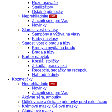
Rozprašovače
Sterilizátory
Ostatné pômocky
Neprehliadnite
Zlacnili sme pre Vás
Novinky
Starostlivosť o vlasy
Šampóny a výživa na vlasy
Farby na vlasy
Starostlivosť o bradu a fúzy
Krémy a mydlá na bradu
Brada a fúzy
Barber nábytok
Kreslá, stoličky
Zrkadlá, pracoviska
Recepcie, sedačky na recepciu
Náhradné diely
Kozmetičky
Neprehliadnite
Novinky
Zlacnili sme pre Vás
Aktívne séra, ampulky
Odličovacie a čistiace prípravky pred exfoliáciou
Krémové masky, Gélové masky
Alginátové masky