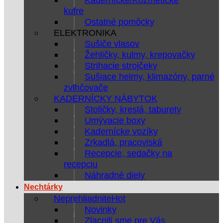
kufre
Ostatné pomôcky
ELEKTRONIKA
Sušiče vlasov
Žehličky, kulmy, krepovačky
Strihacie strojčeky
Sušiace helmy, klimazóny, parné
zvlhčovače
KADERNÍCKY NÁBYTOK
Stoličky, kreslá, taburety
Umývacie boxy
Kadernícke vozíky
Zrkadlá, pracoviská
Recepcie, sedačky na
recepciu
Náhradné diely
Nechtárky
Neprehliadnite
Novinky
Zlacnili sme pre Vás