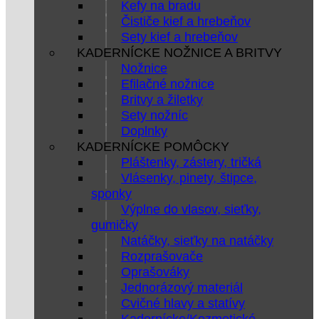
Kefy na bradu
Čističe kief a hrebeňov
Sety kief a hrebeňov
KADERNÍCKE NOŽNICE A BRITVY
Nožnice
Efilačné nožnice
Britvy a žiletky
Sety nožníc
Doplnky
KADERNÍCKE POMÔCKY
Pláštenky, zástery, tričká
Vlásenky, pinety, štipce,
sponky
Výplne do vlasov, sieťky,
gumičky
Natáčky, sieťky na natáčky
Rozprašovače
Oprašováky
Jednorázový materiál
Cvičné hlavy a statívy
Kadernícke/Kozmetické