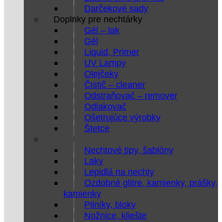
Darčekové sady
Doplnky pre nechtárky
Gél – lak
Gél
Liquid, Primer
UV Lampy
Olejčeky
Čistič – cleaner
Odstraňovač – remover
Odlakovač
Ošetrujúce výrobky
Štetce
Nechtové tipy, šablóny
Laky
Lepidlá na nechty
Ozdobné glitre, kamienky, prášky,
kamienky
Pilníky, bloky
Nožnice, kliešte