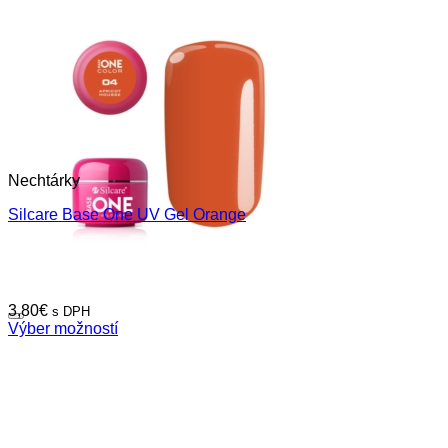
Nechtárky
Silcare Base One UV Gel Orange
3,80
€
s DPH
Výber možností
Tento
produkt
má
viacero
variantov.
Možnosti