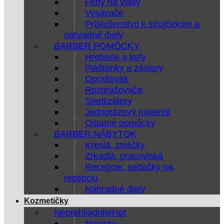
Fény na vlasy
Vysávače
Príslušenstvo k strojčekom a
náhradné diely
BARBER POMÔCKY
Hrebene a kefy
Pláštenky a zástery
Oprašovák
Rozprašovače
Sterilizátory
Jednorázový materiál
Ostatné pomôcky
BARBER NÁBYTOK
Kreslá, stoličky
Zrkadlá, pracoviská
Recepcie, sedačky na
recepciu
Náhradné diely
Kozmetičky
Neprehliadnite
Novinky