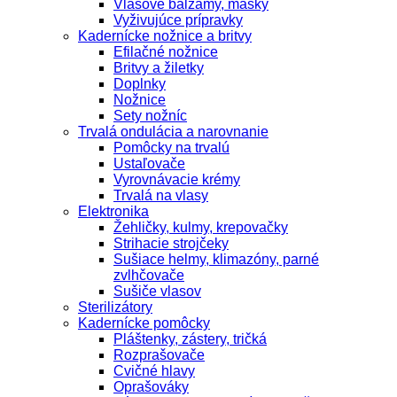
Vlasové balzamy, masky
Vyživujúce prípravky
Kadernícke nožnice a britvy
Efilačné nožnice
Britvy a žiletky
Doplnky
Nožnice
Sety nožníc
Trvalá ondulácia a narovnanie
Pomôcky na trvalú
Ustaľovače
Vyrovnávacie krémy
Trvalá na vlasy
Elektronika
Žehličky, kulmy, krepovačky
Strihacie strojčeky
Sušiace helmy, klimazóny, parné
zvlhčovače
Sušiče vlasov
Sterilizátory
Kadernícke pomôcky
Pláštenky, zástery, tričká
Rozprašovače
Cvičné hlavy
Oprašováky