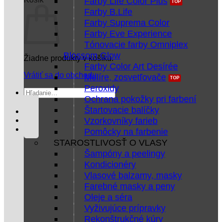
Farby Life Color Plus
Farby B.Life
Farby Suprema Color
Farby Eve Experience
Tónovacie farby Omniplex
Blossom Glow
Žiadne produkty v košíku.
Farby Color Art Desírée
Vrátiť sa do obchodu
Melíre, zosvetľovače
Peroxidy
Hľadať:
Ochrana pokožky pri farbení
Štartovacie balíčky
Vzorkovníky farieb
Pomôcky na farbenie
STAROSTLIVOSŤ O VLASY
Šampóny a peelingy
Kondicionéry
Vlasové balzamy, masky
Farebné masky a peny
Oleje a séra
Vyživujúce prípravky
Rekonštrukčné kúry