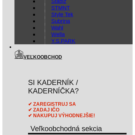
Stapiz
STMNT
Style Tek
Subrina
Wahl
Wella
Y.S.PARK
VEĽKOOBCHOD
SI KADERNÍK /
KADERNÍČKA?
✔ ZAREGISTRUJ SA
✔ ZADAJ IČO
✔ NAKUPUJ VÝHODNEJŠIE!
Veľkoobchodná sekcia