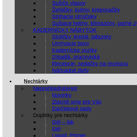
Sušiče vlasov
Žehličky, kulmy, krepovačky
Strihacie strojčeky
Sušiace helmy, klimazóny, parné 
KADERNÍCKY NÁBYTOK
Stoličky, kreslá, taburety
Umývacie boxy
Kadernícke vozíky
Zrkadlá, pracoviská
Recepcie, sedačky na recepciu
Náhradné diely
Nechtárky
Neprehliadnite
Novinky
Zlacnili sme pre Vás
Darčekové sady
Doplnky pre nechtárky
Gél – lak
Gél
Liquid, Primer