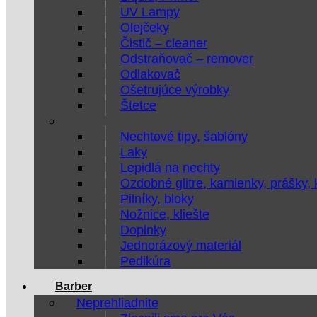
UV Lampy
Olejčeky
Čistič – cleaner
Odstraňovač – remover
Odlakovač
Ošetrujúce výrobky
Štetce
Nechtové tipy, šablóny
Laky
Lepidlá na nechty
Ozdobné glitre, kamienky, prášky,
Pilníky, bloky
Nožnice, kliešte
Doplnky
Jednorázový materiál
Pedikúra
Barber
Neprehliadnite