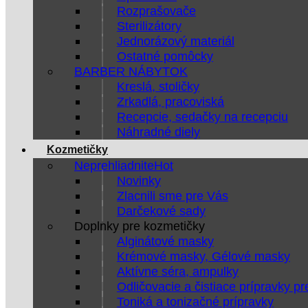
Rozprašovače
Sterilizátory
Jednorázový materiál
Ostatné pomôcky
BARBER NÁBYTOK
Kreslá, stoličky
Zrkadlá, pracoviská
Recepcie, sedačky na recepciu
Náhradné diely
Kozmetičky
Neprehliadnite
Novinky
Zlacnili sme pre Vás
Darčekové sady
Doplnky pre kozmetičky
Alginátové masky
Krémové masky, Gélové masky
Aktívne séra, ampulky
Odličovacie a čistiace prípravky pr
Toniká a tonizačné prípravky