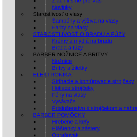
Zlacnili sme pre Vás
Novinky
Starostlivosť o vlasy
Šampóny a výživa na vlasy
Farby na vlasy
STAROSTLIVOSŤ O BRADU A FÚZY
Krémy a mydlá na bradu
Brada a fúzy
BARBER NOŽNICE A BRITVY
Nožnice
Britvy a žiletky
ELEKTRONIKA
Strihacie a kontúrovacie strojčeky
Holiace strojčeky
Fény na vlasy
Vysávače
Príslušenstvo k strojčekom a náhr
BARBER POMÔCKY
Hrebene a kefy
Pláštenky a zástery
Oprašovák