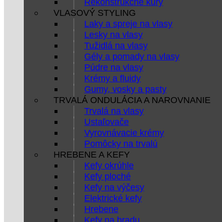
Rekonštrukčné kúry
VLASOVÝ STYLING
Laky a spreje na vlasy
Lesky na vlasy
Tužidlá na vlasy
Gély a pomady na vlasy
Púdre na vlasy
Krémy a fluidy
Gumy, vosky a pasty
TRVALÁ ONDULÁCIA A NAROVNANIE
Trvalá na vlasy
Ustaľovače
Vyrovnávacie krémy
Pomôcky na trvalú
HREBENE A KEFY
Kefy okrúhle
Kefy ploché
Kefy na výčesy
Elektrické kefy
Hrebene
Kefy na bradu