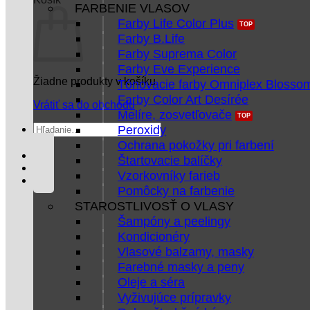
FARBENIE VLASOV
Farby Life Color Plus
Farby B.Life
Farby Suprema Color
Farby Eve Experience
Žiadne produkty v košíku.
Tónovacie farby Omniplex Blosso
Farby Color Art Desírée
Vrátiť sa do obchodu
Melíre, zosvetľovače
Hľadať:
Peroxidy
Ochrana pokožky pri farbení
Štartovacie balíčky
Vzorkovníky farieb
Pomôcky na farbenie
STAROSTLIVOSŤ O VLASY
Šampóny a peelingy
Kondicionéry
Vlasové balzamy, masky
Farebné masky a peny
Oleje a séra
Vyživujúce prípravky