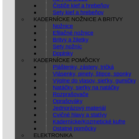
Čističe kief a hrebeňov
Sety kief a hrebeňov
KADERNÍCKE NOŽNICE A BRITVY
Nožnice
Efilačné nožnice
Britvy a žiletky
Sety nožníc
Doplnky
KADERNÍCKE POMÔCKY
Pláštenky, zástery, tričká
Vlásenky, pinety, štipce, sponky
Výplne do vlasov, sieťky, gumičky
Natáčky, sieťky na natáčky
Rozprašovače
Oprašováky
Jednorázový materiál
Cvičné hlavy a statívy
Kadernícke/Kozmetické kufre
Ostatné pomôcky
ELEKTRONIKA