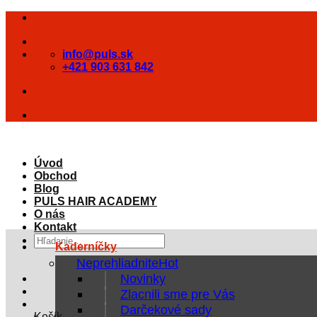
Skip
to
content
info@puls.sk
+421 903 631 842
Úvod
Obchod
Blog
PULS HAIR ACADEMY
O nás
Kontakt
Hľadať:
Kaderníčky
Neprehliadnite
Novinky
Zlacnili sme pre Vás
Darčekové sady
Košík