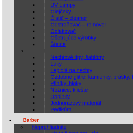
UV Lampy
Olejčeky
Čistič – cleaner
Odstraňovač – remover
Odlakovač
Ošetrujúce výrobky
Štetce
Nechtové tipy, šablóny
Laky
Lepidlá na nechty
Ozdobné glitre, kamienky, prášky,
Pilníky, bloky
Nožnice, kliešte
Doplnky
Jednorázový materiál
Pedikúra
Barber
Neprehliadnite