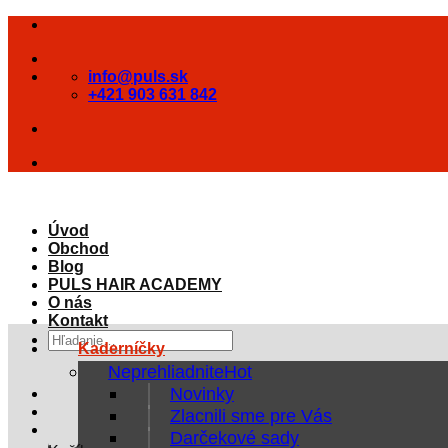
Skip
to
content
info@puls.sk
+421 903 631 842
Úvod
Obchod
Blog
PULS HAIR ACADEMY
O nás
Kontakt
Hľadať:
Kaderníčky
Neprehliadnite
Novinky
Zlacnili sme pre Vás
Darčekové sady