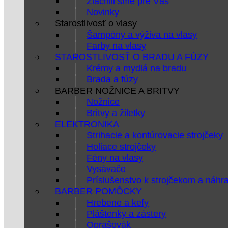
Zlacnili sme pre Vás
Novinky
Starostlivosť o vlasy
Šampóny a výživa na vlasy
Farby na vlasy
STAROSTLIVOSŤ O BRADU A FÚZY
Krémy a mydlá na bradu
Brada a fúzy
BARBER NOŽNICE A BRITVY
Nožnice
Britvy a žiletky
ELEKTRONIKA
Strihacie a kontúrovacie strojčeky
Holiace strojčeky
Fény na vlasy
Vysávače
Príslušenstvo k strojčekom a náhr
BARBER POMÔCKY
Hrebene a kefy
Pláštenky a zástery
Oprašovák