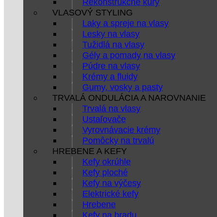
Rekonštrukčné kúry
VLASOVÝ STYLING
Laky a spreje na vlasy
Lesky na vlasy
Tužidlá na vlasy
Gély a pomady na vlasy
Púdre na vlasy
Krémy a fluidy
Gumy, vosky a pasty
TRVALÁ ONDULÁCIA A NAROVNANIE
Trvalá na vlasy
Ustaľovače
Vyrovnávacie krémy
Pomôcky na trvalú
HREBENE A KEFY
Kefy okrúhle
Kefy ploché
Kefy na výčesy
Elektrické kefy
Hrebene
Kefy na bradu