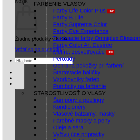
Košík
FARBENIE VLASOV
Farby Life Color Plus
Farby B.Life
Farby Suprema Color
Farby Eve Experience
Tónovacie farby Omniplex Blosso
Žiadne produkty v košíku.
Farby Color Art Desírée
Vrátiť sa do obchodu
Melíre, zosvetľovače
Peroxidy
Hľadať:
Ochrana pokožky pri farbení
Štartovacie balíčky
Vzorkovníky farieb
Pomôcky na farbenie
STAROSTLIVOSŤ O VLASY
Šampóny a peelingy
Kondicionéry
Vlasové balzamy, masky
Farebné masky a peny
Oleje a séra
Vyživujúce prípravky