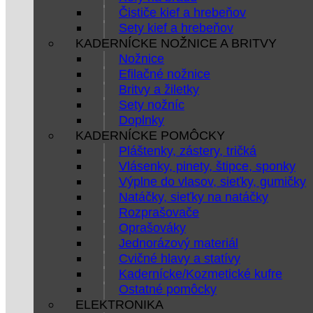
Čističe kief a hrebeňov
Sety kief a hrebeňov
KADERNÍCKE NOŽNICE A BRITVY
Nožnice
Efilačné nožnice
Britvy a žiletky
Sety nožníc
Doplnky
KADERNÍCKE POMÔCKY
Pláštenky, zástery, tričká
Vlásenky, pinety, štipce, sponky
Výplne do vlasov, sieťky, gumičky
Natáčky, sieťky na natáčky
Rozprašovače
Oprašováky
Jednorázový materiál
Cvičné hlavy a statívy
Kadernícke/Kozmetické kufre
Ostatné pomôcky
ELEKTRONIKA