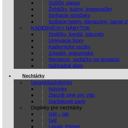
Sušiče vlasov
Žehličky, kulmy, krepovačky
Strihacie strojčeky
Sušiace helmy, klimazóny, parné 
KADERNÍCKY NÁBYTOK
Stoličky, kreslá, taburety
Umývacie boxy
Kadernícke vozíky
Zrkadlá, pracoviská
Recepcie, sedačky na recepciu
Náhradné diely
Nechtárky
Neprehliadnite
Novinky
Zlacnili sme pre Vás
Darčekové sady
Doplnky pre nechtárky
Gél – lak
Gél
Liquid, Primer