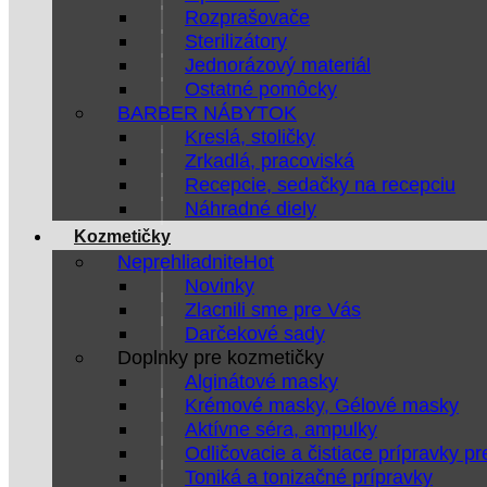
Rozprašovače
Sterilizátory
Jednorázový materiál
Ostatné pomôcky
BARBER NÁBYTOK
Kreslá, stoličky
Zrkadlá, pracoviská
Recepcie, sedačky na recepciu
Náhradné diely
Kozmetičky
Neprehliadnite
Novinky
Zlacnili sme pre Vás
Darčekové sady
Doplnky pre kozmetičky
Alginátové masky
Krémové masky, Gélové masky
Aktívne séra, ampulky
Odličovacie a čistiace prípravky pr
Toniká a tonizačné prípravky