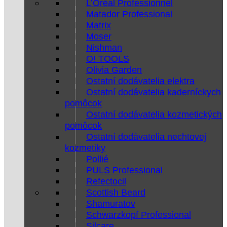
L’Oréal Professionnel
Matador Professional
Matrix
Moser
Nishman
O! TOOLS
Olivia Garden
Ostatní dodávatelia elektra
Ostatní dodávatelia kaderníckych
pomôcok
Ostatní dodávatelia kozmetických
pomôcok
Ostatní dodávatelia nechtovej
kozmetiky
Pollié
PULS Professional
Refectocil
Scottish Beard
Shamuratov
Schwarzkopf Professional
Silcare