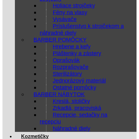
Holiace strojčeky
Fény na vlasy
Vysávače
Príslušenstvo k strojčekom a
náhradné diely
BARBER POMÔCKY
Hrebene a kefy
Pláštenky a zástery
Oprašovák
Rozprašovače
Sterilizátory
Jednorázový materiál
Ostatné pomôcky
BARBER NÁBYTOK
Kreslá, stoličky
Zrkadlá, pracoviská
Recepcie, sedačky na
recepciu
Náhradné diely
Kozmetičky