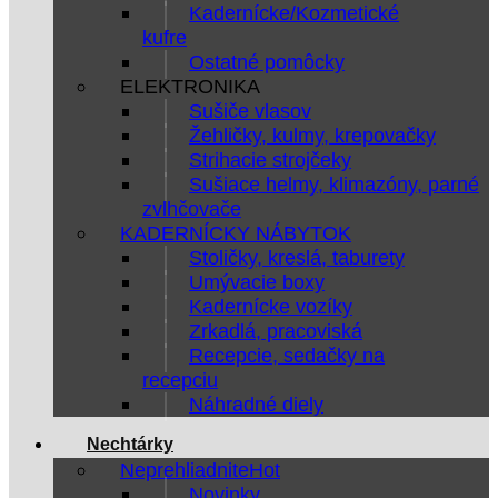
Kadernícke/Kozmetické
kufre
Ostatné pomôcky
ELEKTRONIKA
Sušiče vlasov
Žehličky, kulmy, krepovačky
Strihacie strojčeky
Sušiace helmy, klimazóny, parné
zvlhčovače
KADERNÍCKY NÁBYTOK
Stoličky, kreslá, taburety
Umývacie boxy
Kadernícke vozíky
Zrkadlá, pracoviská
Recepcie, sedačky na
recepciu
Náhradné diely
Nechtárky
Neprehliadnite
Novinky