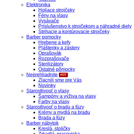
Elektronika
Holiace strojčeky
Fény na vlasy
Vysávače
Príslušenstvo k strojčekom a náhradné diely
Strihacie a kontúrovacie strojčeky
Barber pomocky
Hrebene a kefy
Pláštenky a zástery
Oprašovák
Rozprašovače
Sterilizátory
Ostatné pômocky
Neprehliadnite
Zlacnili sme pre Vás
Novinky
Starostlivosť o vlasy
Šampóny a výživa na vlasy
Farby na vlasy
Starostlivosť o bradu a fúzy
Krémy a mydlá na bradu
Brada a fúzy
Barber nábytok
Kreslá, stoličky
Zrkadlá, pracoviska