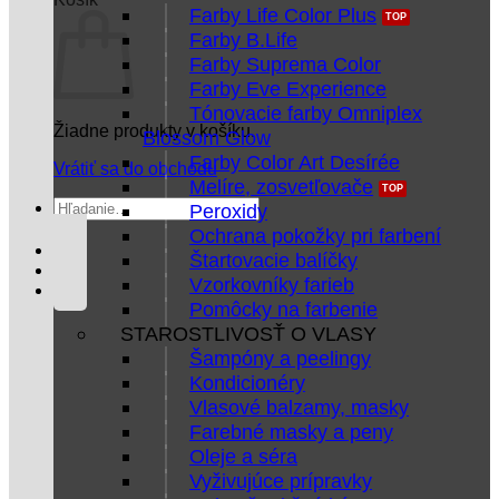
Farby Life Color Plus
Farby B.Life
Farby Suprema Color
Farby Eve Experience
Tónovacie farby Omniplex
Žiadne produkty v košíku.
Blossom Glow
Farby Color Art Desírée
Vrátiť sa do obchodu
Melíre, zosvetľovače
Hľadať:
Peroxidy
Ochrana pokožky pri farbení
Štartovacie balíčky
Vzorkovníky farieb
Pomôcky na farbenie
STAROSTLIVOSŤ O VLASY
Šampóny a peelingy
Kondicionéry
Vlasové balzamy, masky
Farebné masky a peny
Oleje a séra
Vyživujúce prípravky