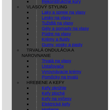
Rekonštrukčné kúry
VLASOVÝ STYLING
Laky a spreje na vlasy
Lesky na vlasy
Tužidlá na vlasy
Gély a pomady na vlasy
Púdre na vlasy
Krémy a fluidy
Gumy, vosky a pasty
TRVALÁ ONDULÁCIA A
NAROVNANIE
Trvalá na vlasy
Ustaľovače
Vyrovnávacie krémy
Pomôcky na trvalú
HREBENE A KEFY
Kefy okrúhle
Kefy ploché
Kefy na výčesy
Elektrické kefy
Hrebene