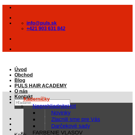
Skip
to
content
info@puls.sk
+421 903 631 842
Úvod
Obchod
Blog
PULS HAIR ACADEMY
O nás
Kontakt
Kaderníčky
Hľadať:
Neprehliadnite
Novinky
Zlacnili sme pre Vás
Darčekové sady
FARBENIE VLASOV
Košík