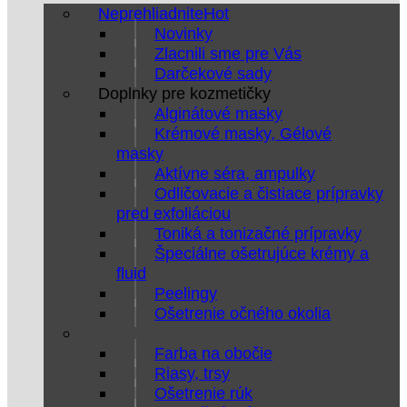
Neprehliadnite
Novinky
Zlacnili sme pre Vás
Darčekové sady
Doplnky pre kozmetičky
Alginátové masky
Krémové masky, Gélové
masky
Aktívne séra, ampulky
Odličovacie a čistiace prípravky
pred exfoliáciou
Toniká a tonizačné prípravky
Špeciálne ošetrujúce krémy a
fluid
Peelingy
Ošetrenie očného okolia
Farba na obočie
Riasy, trsy
Ošetrenie rúk