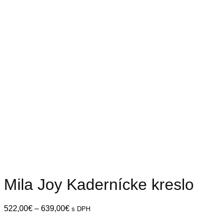
Mila Joy Kadernícke kreslo
Price
522,00
€
–
639,00
€
s DPH
range: