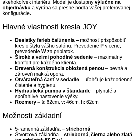
akéhokoľvek interiéru.
Model je dostupný
výlučne na
objednávku
a vyrába sa presne podľa vašej preferovanej
konfigurácie.
Hlavné vlastnosti kresla JOY
Desiatky farieb čalúnenia
– možnosť prispôsobiť
kreslo štýlu vášho salónu. Prevedenie
P
v cene,
prevedenie
W
za príplatok.
Široké a veľmi pohodlné sedenie
– maximálny
komfort pre každého klienta.
Drevená konštrukcia obložená penou
– pevná a
zároveň mäkká opora.
Otvárateľná časť v sedadle
– uľahčuje každodenné
čistenie a hygienu.
Hydraulická pumpa v štandarde
– plynulé a
spoľahlivé nastavenie výšky.
Rozmery
– š: 62cm, v: 46cm, h: 62cm
Možnosti základní
5-ramenná základňa –
strieborná
Štvorcová základňa –
strieborná, čierna alebo zlatá