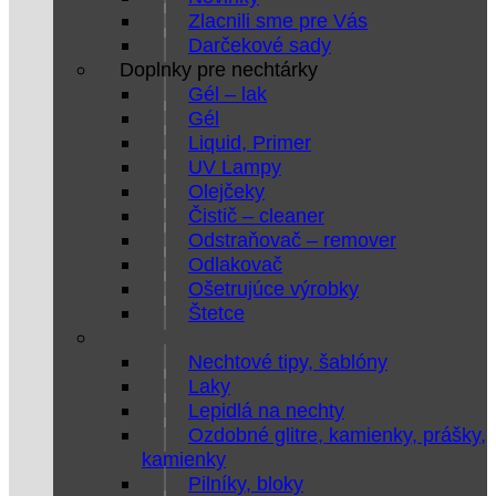
Zlacnili sme pre Vás
Darčekové sady
Doplnky pre nechtárky
Gél – lak
Gél
Liquid, Primer
UV Lampy
Olejčeky
Čistič – cleaner
Odstraňovač – remover
Odlakovač
Ošetrujúce výrobky
Štetce
Nechtové tipy, šablóny
Laky
Lepidlá na nechty
Ozdobné glitre, kamienky, prášky,
kamienky
Pilníky, bloky