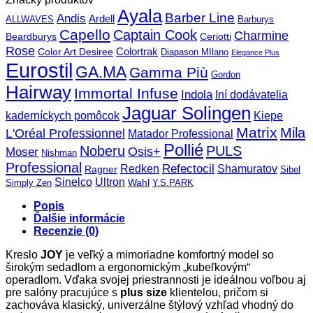
Ayala
Barber Line
Andis
Ardell
ALLWAVES
Barburys
Capello
Captain Cook
Charmine
Beardburys
Ceriotti
Rose
Color Art Desiree
Colortrak
Diapason MIlano
Elegance Plus
Eurostil
GA.MA
Gamma Più
Gordon
Hairway
Immortal Infuse
Indola
Iní dodávatelia
Jaguar Solingen
Kiepe
kaderníckych pomôcok
Matrix
Mila
L'Oréal Professionnel
Matador Professional
Pollié
Noberu
PULS
Osis+
Moser
Nishman
Professional
Refectocil
Redken
Shamuratov
Ragner
Sibel
Sinelco
Ultron
Wahl
Simply Zen
Y.S.PARK
Popis
Ďalšie informácie
Recenzie (0)
Kreslo
JOY
je veľký a mimoriadne komfortný model so
širokým sedadlom a ergonomickým „kubeľkovým“
operadlom.
Vďaka svojej priestrannosti je ideálnou voľbou aj
pre salóny pracujúce s
plus size
klientelou, pričom si
zachováva klasický, univerzálne štýlový vzhľad vhodný do