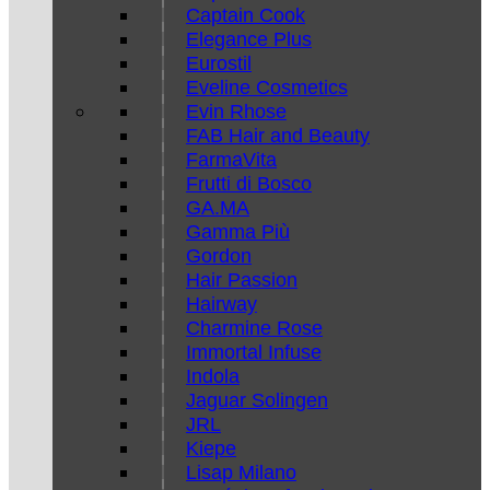
Captain Cook
Elegance Plus
Eurostil
Eveline Cosmetics
Evin Rhose
FAB Hair and Beauty
FarmaVita
Frutti di Bosco
GA.MA
Gamma Più
Gordon
Hair Passion
Hairway
Charmine Rose
Immortal Infuse
Indola
Jaguar Solingen
JRL
Kiepe
Lisap Milano