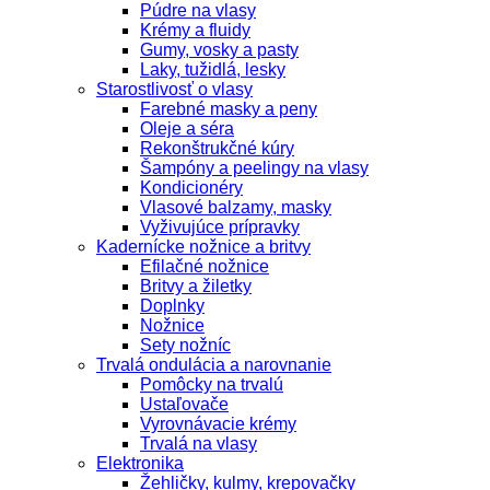
Púdre na vlasy
Krémy a fluidy
Gumy, vosky a pasty
Laky, tužidlá, lesky
Starostlivosť o vlasy
Farebné masky a peny
Oleje a séra
Rekonštrukčné kúry
Šampóny a peelingy na vlasy
Kondicionéry
Vlasové balzamy, masky
Vyživujúce prípravky
Kadernícke nožnice a britvy
Efilačné nožnice
Britvy a žiletky
Doplnky
Nožnice
Sety nožníc
Trvalá ondulácia a narovnanie
Pomôcky na trvalú
Ustaľovače
Vyrovnávacie krémy
Trvalá na vlasy
Elektronika
Žehličky, kulmy, krepovačky