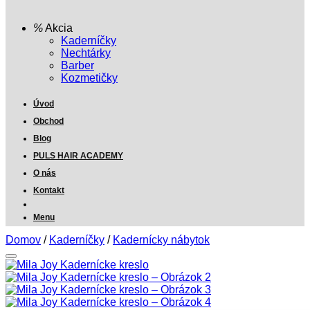
Akcia
Kaderníčky
Nechtárky
Barber
Kozmetičky
Úvod
Obchod
Blog
PULS HAIR ACADEMY
O nás
Kontakt
Menu
Domov
/
Kaderníčky
/
Kadernícky nábytok