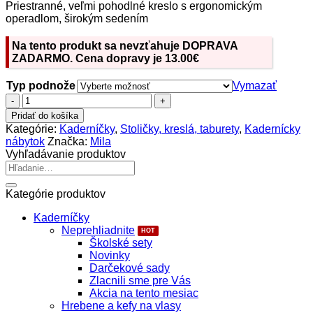
Priestranné, veľmi pohodlné kreslo s ergonomickým
522,00€
operadlom, širokým sedením
through
639,00€
Na tento produkt sa nevzťahuje DOPRAVA
ZADARMO. Cena dopravy je 13.00€
Typ podnože
Vymazať
množstvo
Mila
Pridať do košíka
Joy
Kategórie:
Kaderníčky
,
Stoličky, kreslá, taburety
,
Kadernícky
Kadernícke
nábytok
Značka:
Mila
kreslo
Vyhľadávanie produktov
Hľadať:
Kategórie produktov
Kaderníčky
Neprehliadnite
Školské sety
Novinky
Darčekové sady
Zlacnili sme pre Vás
Akcia na tento mesiac
Hrebene a kefy na vlasy