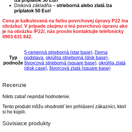
/za príplatok 50 Eur/
Disková základňa –
strieborná alebo zlatá /za
príplatok 50 Eur/
Cena je kalkulovaná na farbu povrchovej úpravy P22 /na
obrázku/. V prípade záujmu o inú povrchovú úpravu ako
je na obrázku /P22/, nás prosím kontaktujte telefonicky
0903 631 842.
5-ramenná strieborná (star base)
,
čierna
Typ
podstava
,
okrúhla strieborná (disk base)
,
podnože
štvorcová strieborná (square base)
,
okrúhla zlatá
(disk case)
,
štvorcová zlatá (square base)
Recenzie
Nikto zatiaľ nepridal hodnotenie.
Tento produkt môžu ohodnotiť len prihlásení zákazníci, ktorí
si ho kúpili.
Súvisiace produkty