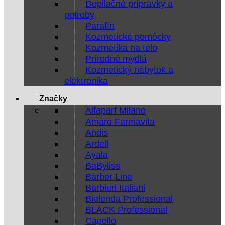
Depilačné prípravky a
potreby
Parafín
Kozmetické pomôcky
Kozmetika na telo
Prírodné mydlá
Kozmetický nábytok a
elektronika
Značky
Alfaparf Milano
Amaro Farmavita
Andis
Ardell
Ayala
BaByliss
Barber Line
Barbieri Italiani
Bielenda Professional
BLACK Professional
Capello