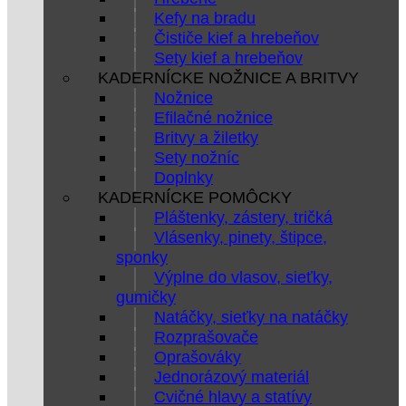
Kefy na bradu
Čističe kief a hrebeňov
Sety kief a hrebeňov
KADERNÍCKE NOŽNICE A BRITVY
Nožnice
Efilačné nožnice
Britvy a žiletky
Sety nožníc
Doplnky
KADERNÍCKE POMÔCKY
Pláštenky, zástery, tričká
Vlásenky, pinety, štipce,
sponky
Výplne do vlasov, sieťky,
gumičky
Natáčky, sieťky na natáčky
Rozprašovače
Oprašováky
Jednorázový materiál
Cvičné hlavy a statívy