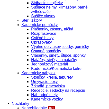
Strihacie strojčeky
Sušiace helmy, klimazóny, parné
zvlhčovače
Sušiče vlasov
Sterilizátory
Kadernícke pomôcky
Pláštenky, zástery, tričká
Rozprašovače
Cvičné hlavy
Oprašováky
Výplne do vlasov, sieťky, gumičky
Ostatné pomôcky
Vlásenky, pinety, štipce, sponky
Natáčky, sieťky na natáčky
Jednorázový materiál
Kadernícke/Kozmetické kufre
Kadernícky nábytok
Stoličky, kreslá, taburety
Umývacie boxy
Zrkadlá, pracoviska
Recepcie, sedačky na recepciu
Náhradné diely
Kadernícke vozíky
Nechtárky
Neprehliadnite