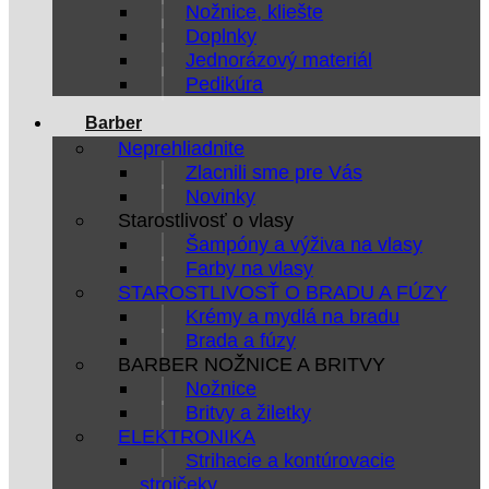
Nožnice, kliešte
Doplnky
Jednorázový materiál
Pedikúra
Barber
Neprehliadnite
Zlacnili sme pre Vás
Novinky
Starostlivosť o vlasy
Šampóny a výživa na vlasy
Farby na vlasy
STAROSTLIVOSŤ O BRADU A FÚZY
Krémy a mydlá na bradu
Brada a fúzy
BARBER NOŽNICE A BRITVY
Nožnice
Britvy a žiletky
ELEKTRONIKA
Strihacie a kontúrovacie
strojčeky