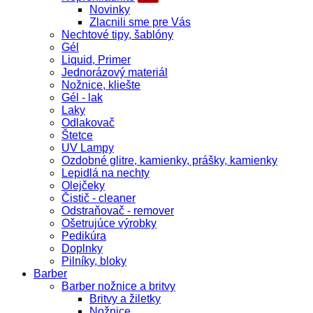
Novinky
Zlacnili sme pre Vás
Nechtové tipy, šablóny
Gél
Liquid, Primer
Jednorázový materiál
Nožnice, kliešte
Gél - lak
Laky
Odlakovač
Štetce
UV Lampy
Ozdobné glitre, kamienky, prášky, kamienky
Lepidlá na nechty
Olejčeky
Čistič - cleaner
Odstraňovač - remover
Ošetrujúce výrobky
Pedikúra
Doplnky
Pilníky, bloky
Barber
Barber nožnice a britvy
Britvy a žiletky
Nožnice