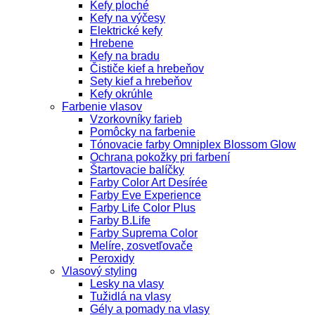
Kefy ploché
Kefy na výčesy
Elektrické kefy
Hrebene
Kefy na bradu
Čističe kief a hrebeňov
Sety kief a hrebeňov
Kefy okrúhle
Farbenie vlasov
Vzorkovníky farieb
Pomôcky na farbenie
Tónovacie farby Omniplex Blossom Glow
Ochrana pokožky pri farbení
Štartovacie balíčky
Farby Color Art Desírée
Farby Eve Experience
Farby Life Color Plus
Farby B.Life
Farby Suprema Color
Melíre, zosvetľovače
Peroxidy
Vlasový styling
Lesky na vlasy
Tužidlá na vlasy
Gély a pomady na vlasy