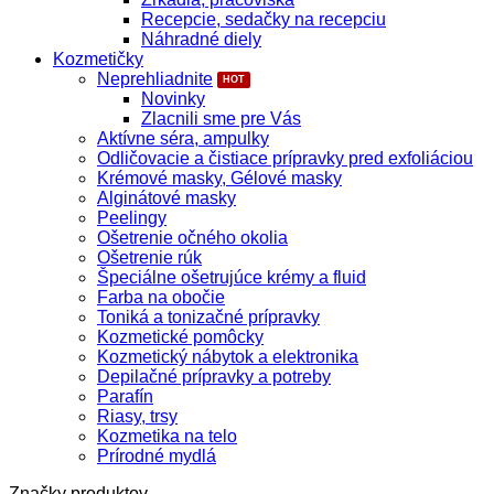
Recepcie, sedačky na recepciu
Náhradné diely
Kozmetičky
Neprehliadnite
Novinky
Zlacnili sme pre Vás
Aktívne séra, ampulky
Odličovacie a čistiace prípravky pred exfoliáciou
Krémové masky, Gélové masky
Alginátové masky
Peelingy
Ošetrenie očného okolia
Ošetrenie rúk
Špeciálne ošetrujúce krémy a fluid
Farba na obočie
Toniká a tonizačné prípravky
Kozmetické pomôcky
Kozmetický nábytok a elektronika
Depilačné prípravky a potreby
Parafín
Riasy, trsy
Kozmetika na telo
Prírodné mydlá
Značky produktov