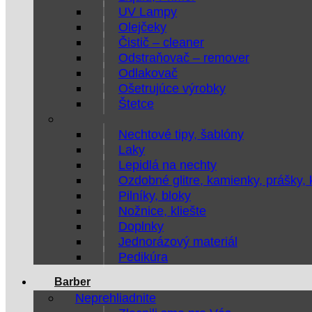
UV Lampy
Olejčeky
Čistič – cleaner
Odstraňovač – remover
Odlakovač
Ošetrujúce výrobky
Štetce
Nechtové tipy, šablóny
Laky
Lepidlá na nechty
Ozdobné glitre, kamienky, prášky,
Pilníky, bloky
Nožnice, kliešte
Doplnky
Jednorázový materiál
Pedikúra
Barber
Neprehliadnite