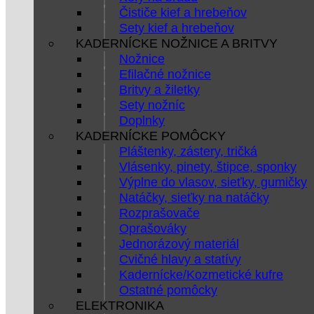
Čističe kief a hrebeňov
Sety kief a hrebeňov
KADERNÍCKE NOŽNICE A BRITVY
Nožnice
Efilačné nožnice
Britvy a žiletky
Sety nožníc
Doplnky
KADERNÍCKE POMÔCKY
Pláštenky, zástery, tričká
Vlásenky, pinety, štipce, sponky
Výplne do vlasov, sieťky, gumičky
Natáčky, sieťky na natáčky
Rozprašovače
Oprašováky
Jednorázový materiál
Cvičné hlavy a statívy
Kadernícke/Kozmetické kufre
Ostatné pomôcky
ELEKTRONIKA