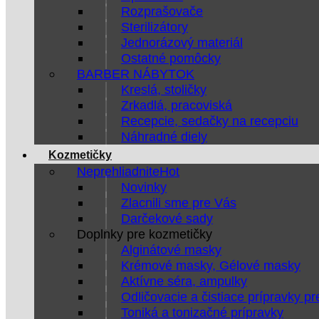
Rozprašovače
Sterilizátory
Jednorázový materiál
Ostatné pomôcky
BARBER NÁBYTOK
Kreslá, stoličky
Zrkadlá, pracoviská
Recepcie, sedačky na recepciu
Náhradné diely
Kozmetičky
Neprehliadnite
Novinky
Zlacnili sme pre Vás
Darčekové sady
Doplnky pre kozmetičky
Alginátové masky
Krémové masky, Gélové masky
Aktívne séra, ampulky
Odličovacie a čistiace prípravky pr
Toniká a tonizačné prípravky