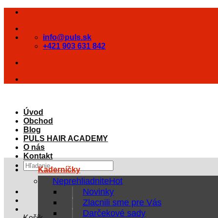
Skip
to
content
info@puls.sk
+421 903 631 842
Úvod
Obchod
Blog
PULS HAIR ACADEMY
O nás
Kontakt
Hľadať:
Kaderníčky
Neprehliadnite
Novinky
Zlacnili sme pre Vás
Darčekové sady
Košík