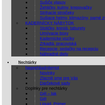
Sušiče vlasov
Žehličky, kulmy, krepovačky
Strihacie strojčeky
Sušiace helmy, klimazóny, parné 
KADERNÍCKY NÁBYTOK
Stoličky, kreslá, taburety
Umývacie boxy
Kadernícke vozíky
Zrkadlá, pracoviská
Recepcie, sedačky na recepciu
Náhradné diely
Nechtárky
Neprehliadnite
Novinky
Zlacnili sme pre Vás
Darčekové sady
Doplnky pre nechtárky
Gél – lak
Gél
Liquid, Primer