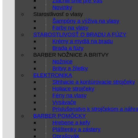
Zlacnili sme pre Vás
Novinky
Starostlivosť o vlasy
Šampóny a výživa na vlasy
Farby na vlasy
STAROSTLIVOSŤ O BRADU A FÚZY
Krémy a mydlá na bradu
Brada a fúzy
BARBER NOŽNICE A BRITVY
Nožnice
Britvy a žiletky
ELEKTRONIKA
Strihacie a kontúrovacie strojčeky
Holiace strojčeky
Fény na vlasy
Vysávače
Príslušenstvo k strojčekom a náhr
BARBER POMÔCKY
Hrebene a kefy
Pláštenky a zástery
Oprašovák