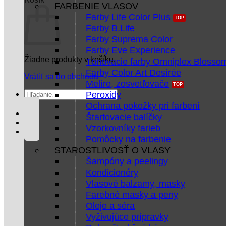
FARBENIE VLASOV
Farby Life Color Plus
Farby B.Life
Farby Suprema Color
Farby Eve Experience
Žiadne produkty v košíku.
Tónovacie farby Omniplex Blosso
Farby Color Art Desírée
Vrátiť sa do obchodu
Melíre, zosvetľovače
Hľadať:
Peroxidy
Ochrana pokožky pri farbení
Štartovacie balíčky
Vzorkovníky farieb
Pomôcky na farbenie
STAROSTLIVOSŤ O VLASY
Šampóny a peelingy
Kondicionéry
Vlasové balzamy, masky
Farebné masky a peny
Oleje a séra
Vyživujúce prípravky