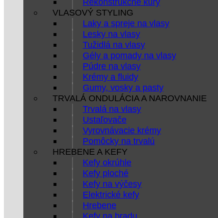
Rekonštrukčné kúry
VLASOVÝ STYLING
Laky a spreje na vlasy
Lesky na vlasy
Tužidlá na vlasy
Gély a pomady na vlasy
Púdre na vlasy
Krémy a fluidy
Gumy, vosky a pasty
TRVALÁ ONDULÁCIA A NAROVNANIE
Trvalá na vlasy
Ustaľovače
Vyrovnávacie krémy
Pomôcky na trvalú
HREBENE A KEFY
Kefy okrúhle
Kefy ploché
Kefy na výčesy
Elektrické kefy
Hrebene
Kefy na bradu