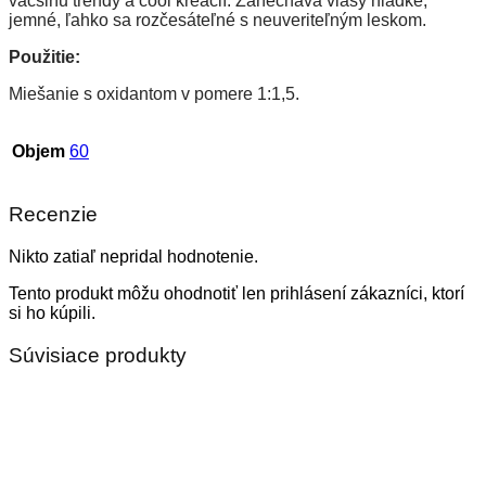
väčšinu trendy a cool kreácií. Zanecháva vlasy hladké,
jemné, ľahko sa rozčesáteľné s neuveriteľným leskom.
Použitie:
Miešanie s oxidantom v pomere 1:1,5.
Objem
60
Recenzie
Nikto zatiaľ nepridal hodnotenie.
Tento produkt môžu ohodnotiť len prihlásení zákazníci, ktorí
si ho kúpili.
Súvisiace produkty