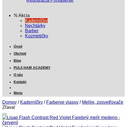
Registrácia
Prihlásenie
Akcia
Kaderníčky
Nechtárky
Barber
Kozmetičky
Úvod
Obchod
Blog
PULS HAIR ACADEMY
O nás
Kontakt
Menu
Domov
/
Kaderníčky
/
Farbenie vlasov
/
Melíre, zosvetľovače
Zľava!