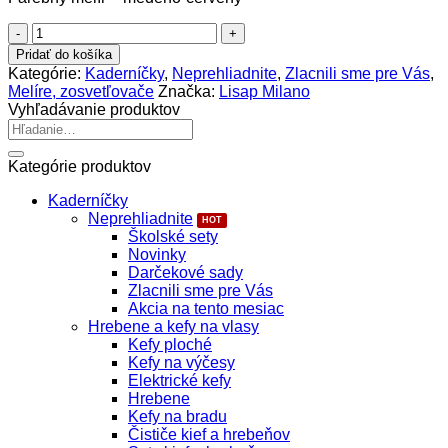
9,90€.
8,00€.
množstvo
Lisap
Pridať do košíka
Flash
Kategórie:
Kaderníčky
,
Neprehliadnite
,
Zlacnili sme pre Vás
,
Contrast
Melíre, zosvetľovače
Značka:
Lisap Milano
Red
Vyhľadávanie produktov
Violet
Hľadať:
Farebný
melír
Kategórie produktov
medeno
-
Kaderníčky
červený
Neprehliadnite
Školské sety
Novinky
Darčekové sady
Zlacnili sme pre Vás
Akcia na tento mesiac
Hrebene a kefy na vlasy
Kefy ploché
Kefy na výčesy
Elektrické kefy
Hrebene
Kefy na bradu
Čističe kief a hrebeňov