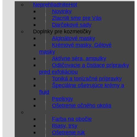
Neprehliadnite
Novinky
Zlacnili sme pre Vás
Darčekové sady
Doplnky pre kozmetičky
Alginátové masky
Krémové masky, Gélové
masky
Aktívne séra, ampulky
Odličovacie a čistiace prípravky
pred exfoliáciou
Toniká a tonizačné prípravky
Špeciálne ošetrujúce krémy a
fluid
Peelingy
Ošetrenie očného okolia
Farba na obočie
Riasy, trsy
Ošetrenie rúk