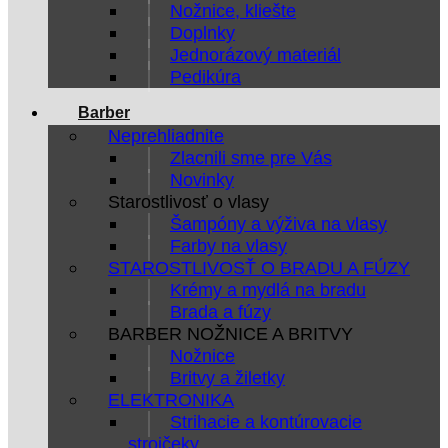
Nožnice, kliešte
Doplnky
Jednorázový materiál
Pedikúra
Barber
Neprehliadnite
Zlacnili sme pre Vás
Novinky
Starostlivosť o vlasy
Šampóny a výživa na vlasy
Farby na vlasy
STAROSTLIVOSŤ O BRADU A FÚZY
Krémy a mydlá na bradu
Brada a fúzy
BARBER NOŽNICE A BRITVY
Nožnice
Britvy a žiletky
ELEKTRONIKA
Strihacie a kontúrovacie
strojčeky