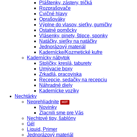
Pláštenky, zástery, tričká
Rozprašovače
Cvičné hlavy
Oprašováky
Výplne do vlasov, sieťky, gumičky
Ostatné pomôcky
Vlásenky, pinety, štipce, sponky
Natáčky, sieťky na natáčky
Jednorázový materiál
Kadernícke/Kozmetické kufre
Kadernícky nábytok
Stoličky, kreslá, taburety
Umývacie boxy
Zrkadlá, pracoviska
Recepcie, sedačky na recepciu
Náhradné diely
Kadernícke vozíky
Nechtárky
Neprehliadnite
Novinky
Zlacnili sme pre Vás
Nechtové tipy, šablóny
Gél
Liquid, Primer
Jednorázový materiál