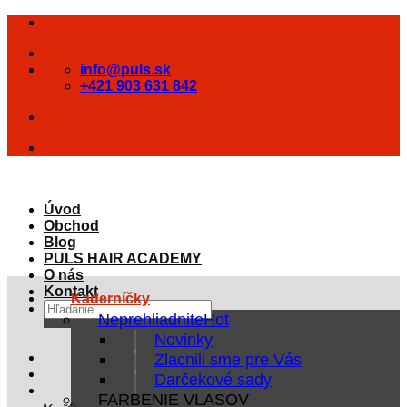
Skip
to
content
info@puls.sk
+421 903 631 842
Úvod
Obchod
Blog
PULS HAIR ACADEMY
O nás
Kontakt
Kaderníčky
Hľadať:
Neprehliadnite
Novinky
Zlacnili sme pre Vás
Darčekové sady
FARBENIE VLASOV