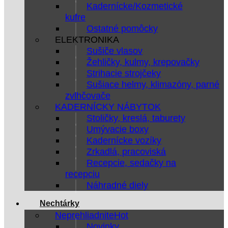
Kadernícke/Kozmetické
kufre
Ostatné pomôcky
ELEKTRONIKA
Sušiče vlasov
Žehličky, kulmy, krepovačky
Strihacie strojčeky
Sušiace helmy, klimazóny, parné
zvlhčovače
KADERNÍCKY NÁBYTOK
Stoličky, kreslá, taburety
Umývacie boxy
Kadernícke vozíky
Zrkadlá, pracoviská
Recepcie, sedačky na
recepciu
Náhradné diely
Nechtárky
Neprehliadnite
Novinky