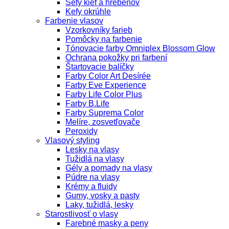
Sety kief a hrebeňov
Kefy okrúhle
Farbenie vlasov
Vzorkovníky farieb
Pomôcky na farbenie
Tónovacie farby Omniplex Blossom Glow
Ochrana pokožky pri farbení
Štartovacie balíčky
Farby Color Art Desírée
Farby Eve Experience
Farby Life Color Plus
Farby B.Life
Farby Suprema Color
Melíre, zosvetľovače
Peroxidy
Vlasový styling
Lesky na vlasy
Tužidlá na vlasy
Gély a pomady na vlasy
Púdre na vlasy
Krémy a fluidy
Gumy, vosky a pasty
Laky, tužidlá, lesky
Starostlivosť o vlasy
Farebné masky a peny