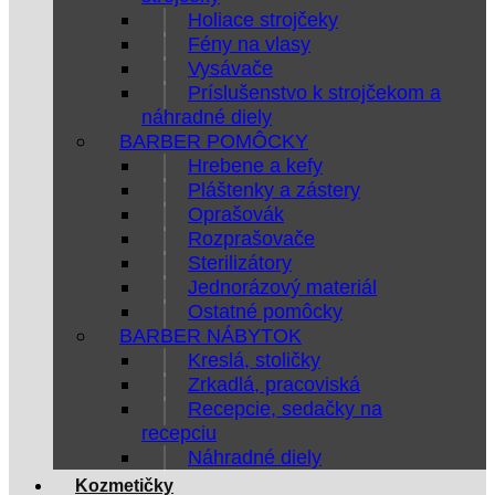
Holiace strojčeky
Fény na vlasy
Vysávače
Príslušenstvo k strojčekom a
náhradné diely
BARBER POMÔCKY
Hrebene a kefy
Pláštenky a zástery
Oprašovák
Rozprašovače
Sterilizátory
Jednorázový materiál
Ostatné pomôcky
BARBER NÁBYTOK
Kreslá, stoličky
Zrkadlá, pracoviská
Recepcie, sedačky na
recepciu
Náhradné diely
Kozmetičky