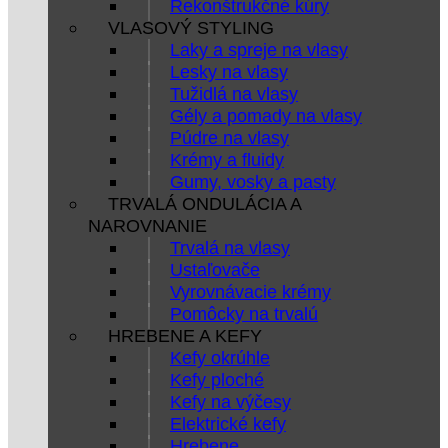
Rekonštrukčné kúry
VLASOVÝ STYLING
Laky a spreje na vlasy
Lesky na vlasy
Tužidlá na vlasy
Gély a pomady na vlasy
Púdre na vlasy
Krémy a fluidy
Gumy, vosky a pasty
TRVALÁ ONDULÁCIA A
NAROVNANIE
Trvalá na vlasy
Ustaľovače
Vyrovnávacie krémy
Pomôcky na trvalú
HREBENE A KEFY
Kefy okrúhle
Kefy ploché
Kefy na výčesy
Elektrické kefy
Hrebene