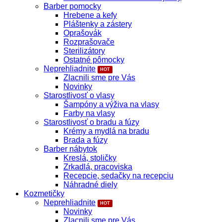
Barber pomocky
Hrebene a kefy
Pláštenky a zástery
Oprašovák
Rozprašovače
Sterilizátory
Ostatné pômocky
Neprehliadnite
Zlacnili sme pre Vás
Novinky
Starostlivosť o vlasy
Šampóny a výživa na vlasy
Farby na vlasy
Starostlivosť o bradu a fúzy
Krémy a mydlá na bradu
Brada a fúzy
Barber nábytok
Kreslá, stoličky
Zrkadlá, pracoviska
Recepcie, sedačky na recepciu
Náhradné diely
Kozmetičky
Neprehliadnite
Novinky
Zlacnili sme pre Vás