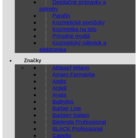
Depilačné prípravky a
potreby
Parafín
Kozmetické pomôcky
Kozmetika na telo
Prírodné mydlá
Kozmetický nábytok a
elektronika
Značky
Alfaparf Milano
Amaro Farmavita
Andis
Ardell
Ayala
BaByliss
Barber Line
Barbieri Italiani
Bielenda Professional
BLACK Professional
Capello