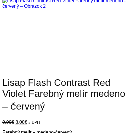
Lisap Flash Contrast Red
Violet Farebný melír medeno
– červený
Pôvodná
Aktuálna
9,90
€
8,00
€
s DPH
cena
cena
Farebný melír – medeno-červený
bola:
je: