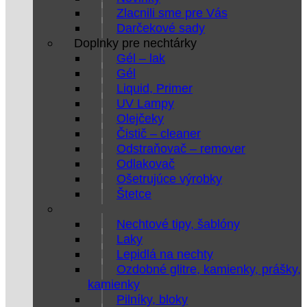
Zlacnili sme pre Vás
Darčekové sady
Doplnky pre nechtárky
Gél – lak
Gél
Liquid, Primer
UV Lampy
Olejčeky
Čistič – cleaner
Odstraňovač – remover
Odlakovač
Ošetrujúce výrobky
Štetce
Nechtové tipy, šablóny
Laky
Lepidlá na nechty
Ozdobné glitre, kamienky, prášky,
kamienky
Pilníky, bloky