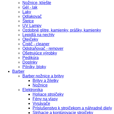
Nožnice, kliešte
Gél - lak
Laky
Odlakovač
Štetce
UV Lampy
Ozdobné glitre, kamienky, prášky, kamienky
Lepidlá na nechty
Olejčeky
Čistič - cleaner
Odstraňovač - remover
Ošetrujúce výrobky
Pedikúra
Doplnky
Pilníky, bloky
Barber
Barber nožnice a britvy
Britvy a žiletky
Nožnice
Elektronika
Holiace strojčeky
Fény na vlasy
Vysávače
Príslušenstvo k strojčekom a náhradné diely
Strihacie a kontúrovacie strojčeky