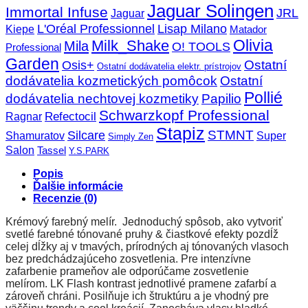
Jaguar Solingen
Immortal Infuse
JRL
Jaguar
L'Oréal Professionnel
Lisap Milano
Kiepe
Matador
Olivia
Milk_Shake
Mila
O! TOOLS
Professional
Garden
Ostatní
Osis+
Ostatní dodávatelia elektr. prístrojov
dodávatelia kozmetických pomôcok
Ostatní
Pollié
dodávatelia nechtovej kozmetiky
Papilio
Schwarzkopf Professional
Refectocil
Ragnar
Stapiz
STMNT
Silcare
Super
Shamuratov
Simply Zen
Salon
Tassel
Y.S.PARK
Popis
Ďalšie informácie
Recenzie (0)
Krémový farebný melír. Jednoduchý spôsob, ako vytvoriť
svetlé farebné tónované pruhy & čiastkové efekty pozdĺž
celej dĺžky aj v tmavých, prírodných aj tónovaných vlasoch
bez predchádzajúceho zosvetlenia. Pre intenzívne
zafarbenie prameňov ale odporúčame zosvetlenie
melírom. LK Flash kontrast jednotlivé pramene zafarbí a
zároveň chráni. Posilňuje ich štruktúru a je vhodný pre