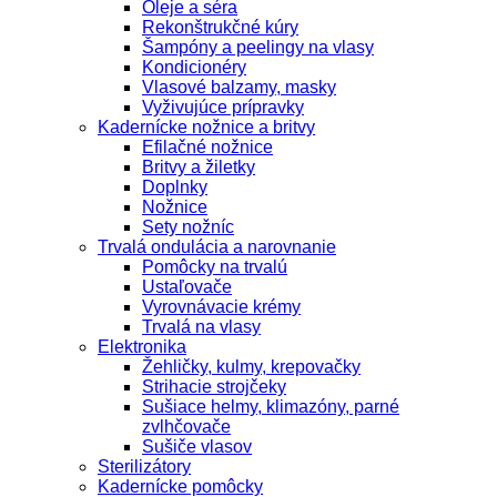
Oleje a séra
Rekonštrukčné kúry
Šampóny a peelingy na vlasy
Kondicionéry
Vlasové balzamy, masky
Vyživujúce prípravky
Kadernícke nožnice a britvy
Efilačné nožnice
Britvy a žiletky
Doplnky
Nožnice
Sety nožníc
Trvalá ondulácia a narovnanie
Pomôcky na trvalú
Ustaľovače
Vyrovnávacie krémy
Trvalá na vlasy
Elektronika
Žehličky, kulmy, krepovačky
Strihacie strojčeky
Sušiace helmy, klimazóny, parné
zvlhčovače
Sušiče vlasov
Sterilizátory
Kadernícke pomôcky