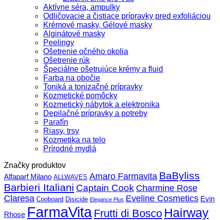
Aktívne séra, ampulky
Odličovacie a čistiace prípravky pred exfoliáciou
Krémové masky, Gélové masky
Alginátové masky
Peelingy
Ošetrenie očného okolia
Ošetrenie rúk
Špeciálne ošetrujúce krémy a fluid
Farba na obočie
Toniká a tonizačné prípravky
Kozmetické pomôcky
Kozmetický nábytok a elektronika
Depilačné prípravky a potreby
Parafín
Riasy, trsy
Kozmetika na telo
Prírodné mydlá
Značky produktov
BaByliss
Amaro Farmavita
Alfaparf Milano
ALLWAVES
Barbieri Italiani
Captain Cook
Charmine Rose
Claresa
Eveline Cosmetics
Evin
Cooboard
Disicide
Elegance Plus
FarmaVita
Hairway
Frutti di Bosco
Rhose