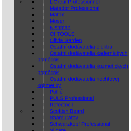
L’Oréal Professionnel
Matador Professional
Matrix
Moser
Nishman
O! TOOLS
Olivia Garden
Ostatní dodávatelia elektra
Ostatní dodávatelia kaderníckych
pomôcok
Ostatní dodávatelia kozmetických
pomôcok
Ostatní dodávatelia nechtovej
kozmetiky
Pollié
PULS Professional
Refectocil
Scottish Beard
Shamuratov
Schwarzkopf Professional
Silcare