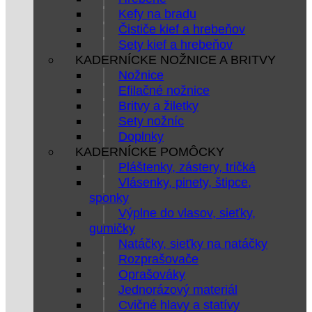
Kefy na bradu
Čističe kief a hrebeňov
Sety kief a hrebeňov
KADERNÍCKE NOŽNICE A BRITVY
Nožnice
Efilačné nožnice
Britvy a žiletky
Sety nožníc
Doplnky
KADERNÍCKE POMÔCKY
Pláštenky, zástery, tričká
Vlásenky, pinety, štipce,
sponky
Výplne do vlasov, sieťky,
gumičky
Natáčky, sieťky na natáčky
Rozprašovače
Oprašováky
Jednorázový materiál
Cvičné hlavy a statívy