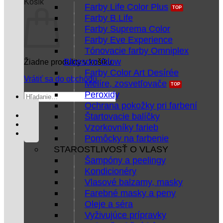
Košík
Farby Life Color Plus
Farby B.Life
Farby Suprema Color
Farby Eve Experience
Tónovacie farby Omniplex
Blossom Glow
Žiadne produkty v košíku.
Farby Color Art Desírée
Vrátiť sa do obchodu
Melíre, zosvetľovače
Peroxidy
Hľadať:
Ochrana pokožky pri farbení
Štartovacie balíčky
Vzorkovníky farieb
Pomôcky na farbenie
STAROSTLIVOSŤ O VLASY
Šampóny a peelingy
Kondicionéry
Vlasové balzamy, masky
Farebné masky a peny
Oleje a séra
Vyživujúce prípravky