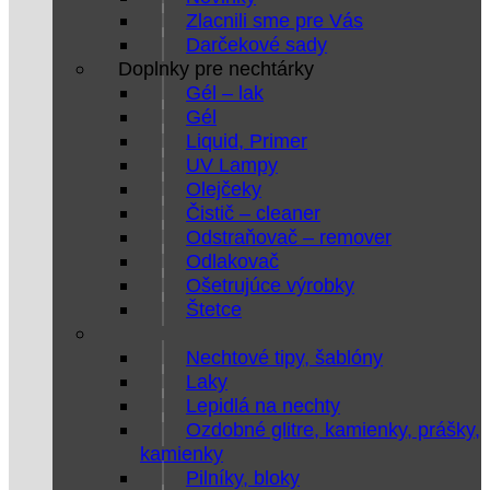
Zlacnili sme pre Vás
Darčekové sady
Doplnky pre nechtárky
Gél – lak
Gél
Liquid, Primer
UV Lampy
Olejčeky
Čistič – cleaner
Odstraňovač – remover
Odlakovač
Ošetrujúce výrobky
Štetce
Nechtové tipy, šablóny
Laky
Lepidlá na nechty
Ozdobné glitre, kamienky, prášky,
kamienky
Pilníky, bloky