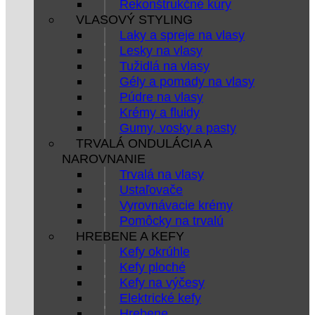
Rekonštrukčné kúry
VLASOVÝ STYLING
Laky a spreje na vlasy
Lesky na vlasy
Tužidlá na vlasy
Gély a pomady na vlasy
Púdre na vlasy
Krémy a fluidy
Gumy, vosky a pasty
TRVALÁ ONDULÁCIA A
NAROVNANIE
Trvalá na vlasy
Ustaľovače
Vyrovnávacie krémy
Pomôcky na trvalú
HREBENE A KEFY
Kefy okrúhle
Kefy ploché
Kefy na výčesy
Elektrické kefy
Hrebene