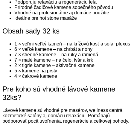
Podporujú relaxáciu a regeneráciu tela
Prírodné čadičové kamene sopečného pôvodu
Vhodné na profesionálne aj domáce použitie
Ideálne pre hot stone masáže
Obsah sady 32 ks
1 × veľmi veľký kameň – na krížovú kosť a solar plexus
6 × veľké kamene – na chrbát a nohy
7 × stredné kamene – na ruky a ramená
7 × malé kamene – na čelo, tvár a krk
2 × tigrie kamene – aktivačné kamene
5 × kamene na prsty
4 × čakrové kamene
Pre koho sú vhodné lávové kamene
32ks?
Lávové kamene sú vhodné pre masérov, wellness centrá,
kozmetické salóny aj domácu relaxáciu. Pomáhajú
podporovať pocit uvoľnenia, regenerácie a celkovej pohody.