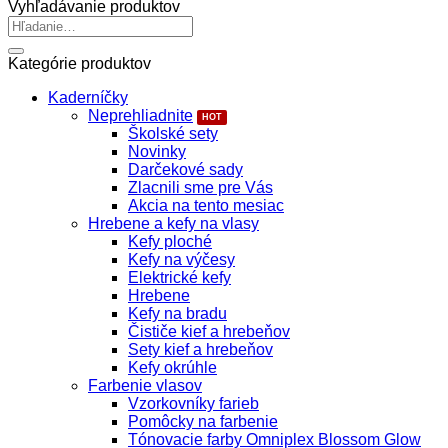
Vyhľadávanie produktov
Hľadať:
Kategórie produktov
Kaderníčky
Neprehliadnite
Školské sety
Novinky
Darčekové sady
Zlacnili sme pre Vás
Akcia na tento mesiac
Hrebene a kefy na vlasy
Kefy ploché
Kefy na výčesy
Elektrické kefy
Hrebene
Kefy na bradu
Čističe kief a hrebeňov
Sety kief a hrebeňov
Kefy okrúhle
Farbenie vlasov
Vzorkovníky farieb
Pomôcky na farbenie
Tónovacie farby Omniplex Blossom Glow