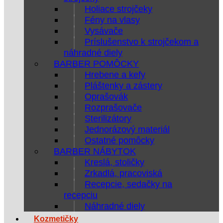
Holiace strojčeky
Fény na vlasy
Vysávače
Príslušenstvo k strojčekom a
náhradné diely
BARBER POMÔCKY
Hrebene a kefy
Pláštenky a zástery
Oprašovák
Rozprašovače
Sterilizátory
Jednorázový materiál
Ostatné pomôcky
BARBER NÁBYTOK
Kreslá, stoličky
Zrkadlá, pracoviská
Recepcie, sedačky na
recepciu
Náhradné diely
Kozmetičky