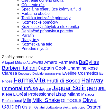
Ošetrenie očného okolia
Ošetrenie rúk
Špeciálne ošetrujúce krémy a fluid
Farba na obočie
Toniká a tonizačné prípravky
Kozmetické pomôcky
Kozmetický nábytok a elektronika
Depilačné prípravky a potreby
Parafín
Riasy, trsy
Kozmetika na telo
Prírodné mydlá
Značky produktov
BaByliss
Amaro Farmavita
Alfaparf Milano
ALLWAVES
Barbieri Italiani
Captain Cook
Charmine Rose
Claresa
Eveline Cosmetics
Evin
Cooboard
Disicide
Elegance Plus
FarmaVita
Hairway
Frutti di Bosco
Rhose
Jaguar Solingen
Immortal Infuse
JRL
Jaguar
L'Oréal Professionnel
Lisap Milano
Kiepe
Matador
Olivia
Milk_Shake
Mila
O! TOOLS
Professional
Garden
Ostatní
Osis+
Ostatní dodávatelia elektr. prístrojov