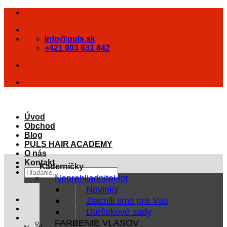
Skip
to
content
info@puls.sk
+421 903 631 842
Úvod
Obchod
Blog
PULS HAIR ACADEMY
O nás
Kontakt
Kaderníčky
Hľadať:
Neprehliadnite
Novinky
Zlacnili sme pre Vás
Darčekové sady
FARBENIE VLASOV