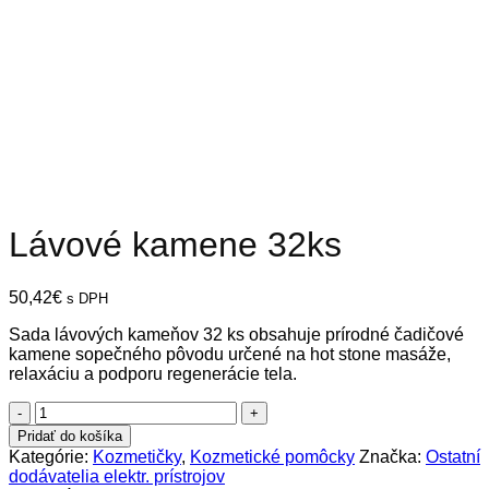
Lávové kamene 32ks
50,42
€
s DPH
Sada lávových kameňov 32 ks obsahuje prírodné čadičové
kamene sopečného pôvodu určené na hot stone masáže,
relaxáciu a podporu regenerácie tela.
množstvo
Lávové
Pridať do košíka
kamene
Kategórie:
Kozmetičky
,
Kozmetické pomôcky
Značka:
Ostatní
32ks
dodávatelia elektr. prístrojov