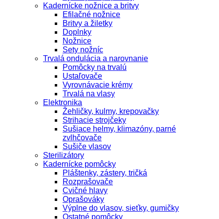
Kadernícke nožnice a britvy
Efilačné nožnice
Britvy a žiletky
Doplnky
Nožnice
Sety nožníc
Trvalá ondulácia a narovnanie
Pomôcky na trvalú
Ustaľovače
Vyrovnávacie krémy
Trvalá na vlasy
Elektronika
Žehličky, kulmy, krepovačky
Strihacie strojčeky
Sušiace helmy, klimazóny, parné
zvlhčovače
Sušiče vlasov
Sterilizátory
Kadernícke pomôcky
Pláštenky, zástery, tričká
Rozprašovače
Cvičné hlavy
Oprašováky
Výplne do vlasov, sieťky, gumičky
Ostatné pomôcky