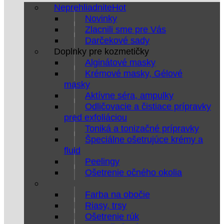
Neprehliadnite
Novinky
Zlacnili sme pre Vás
Darčekové sady
Doplnky pre kozmetičky
Alginátové masky
Krémové masky, Gélové
masky
Aktívne séra, ampulky
Odličovacie a čistiace prípravky
pred exfoliáciou
Toniká a tonizačné prípravky
Špeciálne ošetrujúce krémy a
fluid
Peelingy
Ošetrenie očného okolia
Farba na obočie
Riasy, trsy
Ošetrenie rúk