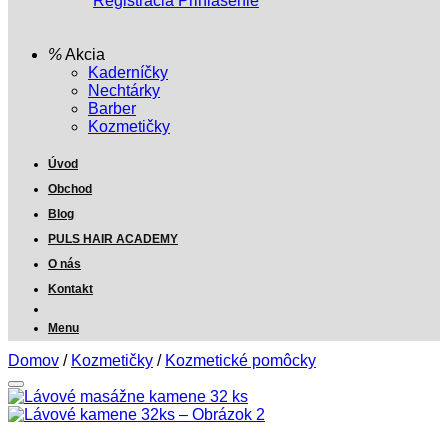
Registrácia
Prihlásenie
Akcia
Kaderníčky
Nechtárky
Barber
Kozmetičky
Úvod
Obchod
Blog
PULS HAIR ACADEMY
O nás
Kontakt
Menu
Domov
/
Kozmetičky
/
Kozmetické pomôcky