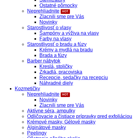
Ostatné pômocky
Neprehliadnite
Zlacnili sme pre Vás
Novinky
Starostlivosť o vlasy
Šampóny a výživa na vlasy
Farby na vlasy
Starostlivosť o bradu a fúzy
Krémy a mydlá na bradu
Brada a fúzy
Barber nábytok
Kreslá, stoličky
Zrkadlá, pracoviska
Recepcie, sedačky na recepciu
Náhradné diely
Kozmetičky
Neprehliadnite
Novinky
Zlacnili sme pre Vás
Aktívne séra, ampulky
Odličovacie a čistiace prípravky pred exfoliáciou
Krémové masky, Gélové masky
Alginátové masky
Peelingy