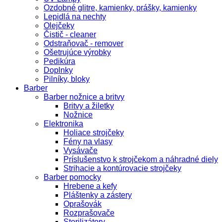
Ozdobné glitre, kamienky, prášky, kamienky
Lepidlá na nechty
Olejčeky
Čistič - cleaner
Odstraňovač - remover
Ošetrujúce výrobky
Pedikúra
Doplnky
Pilníky, bloky
Barber
Barber nožnice a britvy
Britvy a žiletky
Nožnice
Elektronika
Holiace strojčeky
Fény na vlasy
Vysávače
Príslušenstvo k strojčekom a náhradné diely
Strihacie a kontúrovacie strojčeky
Barber pomocky
Hrebene a kefy
Pláštenky a zástery
Oprašovák
Rozprašovače
Sterilizátory