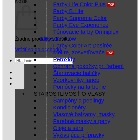
Košík
Farby Life Color Plus
Farby B.Life
Farby Suprema Color
Farby Eve Experience
Tónovacie farby Omniplex
Blossom Glow
Žiadne produkty v košíku.
Farby Color Art Desírée
Vrátiť sa do obchodu
Melíre, zosvetľovače
Peroxidy
Hľadať:
Ochrana pokožky pri farbení
Štartovacie balíčky
Vzorkovníky farieb
Pomôcky na farbenie
STAROSTLIVOSŤ O VLASY
Šampóny a peelingy
Kondicionéry
Vlasové balzamy, masky
Farebné masky a peny
Oleje a séra
Vyživujúce prípravky