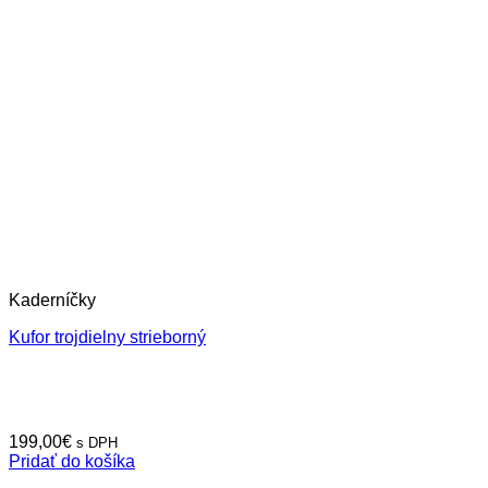
Kaderníčky
Kufor trojdielny strieborný
199,00
€
s DPH
Pridať do košíka