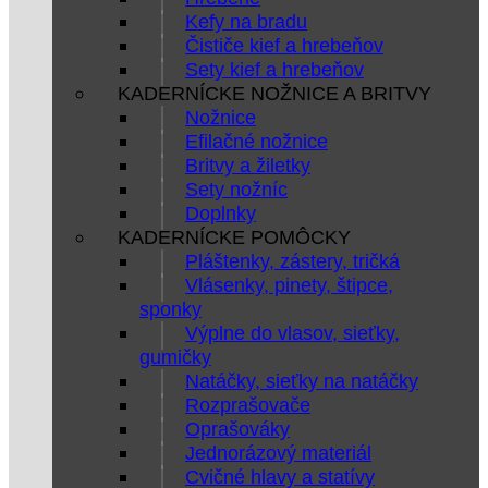
Kefy na bradu
Čističe kief a hrebeňov
Sety kief a hrebeňov
KADERNÍCKE NOŽNICE A BRITVY
Nožnice
Efilačné nožnice
Britvy a žiletky
Sety nožníc
Doplnky
KADERNÍCKE POMÔCKY
Pláštenky, zástery, tričká
Vlásenky, pinety, štipce,
sponky
Výplne do vlasov, sieťky,
gumičky
Natáčky, sieťky na natáčky
Rozprašovače
Oprašováky
Jednorázový materiál
Cvičné hlavy a statívy