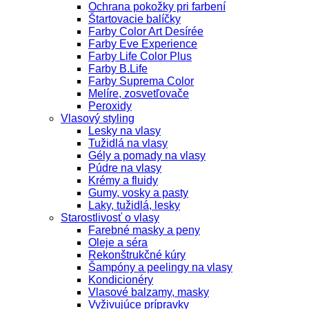
Ochrana pokožky pri farbení
Štartovacie balíčky
Farby Color Art Desírée
Farby Eve Experience
Farby Life Color Plus
Farby B.Life
Farby Suprema Color
Melíre, zosvetľovače
Peroxidy
Vlasový styling
Lesky na vlasy
Tužidlá na vlasy
Gély a pomady na vlasy
Púdre na vlasy
Krémy a fluidy
Gumy, vosky a pasty
Laky, tužidlá, lesky
Starostlivosť o vlasy
Farebné masky a peny
Oleje a séra
Rekonštrukčné kúry
Šampóny a peelingy na vlasy
Kondicionéry
Vlasové balzamy, masky
Vyživujúce prípravky