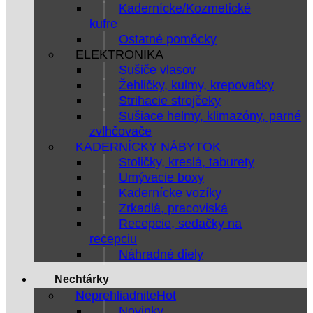
Kadernícke/Kozmetické
kufre
Ostatné pomôcky
ELEKTRONIKA
Sušiče vlasov
Žehličky, kulmy, krepovačky
Strihacie strojčeky
Sušiace helmy, klimazóny, parné
zvlhčovače
KADERNÍCKY NÁBYTOK
Stoličky, kreslá, taburety
Umývacie boxy
Kadernícke vozíky
Zrkadlá, pracoviská
Recepcie, sedačky na
recepciu
Náhradné diely
Nechtárky
Neprehliadnite
Novinky