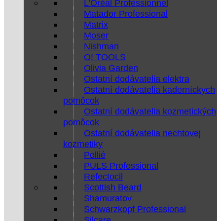
L’Oréal Professionnel
Matador Professional
Matrix
Moser
Nishman
O! TOOLS
Olivia Garden
Ostatní dodávatelia elektra
Ostatní dodávatelia kaderníckych
pomôcok
Ostatní dodávatelia kozmetických
pomôcok
Ostatní dodávatelia nechtovej
kozmetiky
Pollié
PULS Professional
Refectocil
Scottish Beard
Shamuratov
Schwarzkopf Professional
Silcare