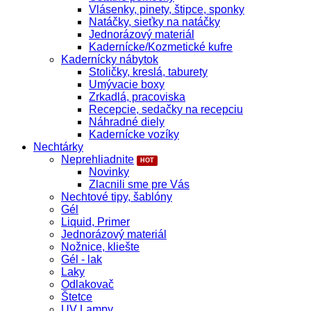
Vlásenky, pinety, štipce, sponky
Natáčky, sieťky na natáčky
Jednorázový materiál
Kadernícke/Kozmetické kufre
Kadernícky nábytok
Stoličky, kreslá, taburety
Umývacie boxy
Zrkadlá, pracoviska
Recepcie, sedačky na recepciu
Náhradné diely
Kadernícke vozíky
Nechtárky
Neprehliadnite
Novinky
Zlacnili sme pre Vás
Nechtové tipy, šablóny
Gél
Liquid, Primer
Jednorázový materiál
Nožnice, kliešte
Gél - lak
Laky
Odlakovač
Štetce
UV Lampy