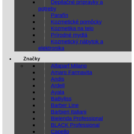
Depilačné prípravky a
potreby
Parafín
Kozmetické pomôcky
Kozmetika na telo
Prírodné mydlá
Kozmetický nábytok a
elektronika
Značky
Alfaparf Milano
Amaro Farmavita
Andis
Ardell
Ayala
BaByliss
Barber Line
Barbieri Italiani
Bielenda Professional
BLACK Professional
Capello