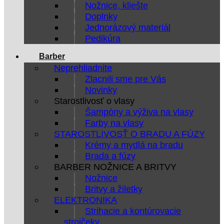
Nožnice, kliešte
Doplnky
Jednorázový materiál
Pedikúra
Barber
Neprehliadnite
Zlacnili sme pre Vás
Novinky
Starostlivosť o vlasy
Šampóny a výživa na vlasy
Farby na vlasy
STAROSTLIVOSŤ O BRADU A FÚZY
Krémy a mydlá na bradu
Brada a fúzy
BARBER NOŽNICE A BRITVY
Nožnice
Britvy a žiletky
ELEKTRONIKA
Strihacie a kontúrovacie
strojčeky