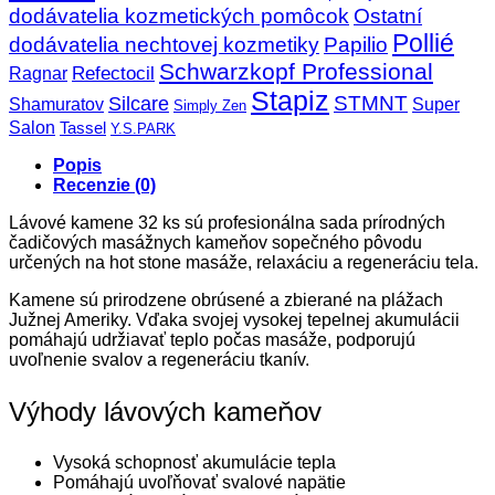
dodávatelia kozmetických pomôcok
Ostatní
Pollié
dodávatelia nechtovej kozmetiky
Papilio
Schwarzkopf Professional
Refectocil
Ragnar
Stapiz
STMNT
Silcare
Super
Shamuratov
Simply Zen
Salon
Tassel
Y.S.PARK
Popis
Recenzie (0)
Lávové kamene 32 ks sú profesionálna sada prírodných
čadičových masážnych kameňov sopečného pôvodu
určených na hot stone masáže, relaxáciu a regeneráciu tela.
Kamene sú prirodzene obrúsené a zbierané na plážach
Južnej Ameriky. Vďaka svojej vysokej tepelnej akumulácii
pomáhajú udržiavať teplo počas masáže, podporujú
uvoľnenie svalov a regeneráciu tkanív.
Výhody lávových kameňov
Vysoká schopnosť akumulácie tepla
Pomáhajú uvoľňovať svalové napätie