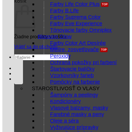
Košík
Farby Life Color Plus
Farby B.Life
Farby Suprema Color
Farby Eve Experience
Tónovacie farby Omniplex
Blossom Glow
Žiadne produkty v košíku.
Farby Color Art Desírée
Vrátiť sa do obchodu
Melíre, zosvetľovače
Peroxidy
Hľadať:
Ochrana pokožky pri farbení
Štartovacie balíčky
Vzorkovníky farieb
Pomôcky na farbenie
STAROSTLIVOSŤ O VLASY
Šampóny a peelingy
Kondicionéry
Vlasové balzamy, masky
Farebné masky a peny
Oleje a séra
Vyživujúce prípravky