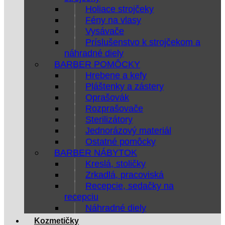
Holiace strojčeky
Fény na vlasy
Vysávače
Príslušenstvo k strojčekom a
náhradné diely
BARBER POMÔCKY
Hrebene a kefy
Pláštenky a zástery
Oprašovák
Rozprašovače
Sterilizátory
Jednorázový materiál
Ostatné pomôcky
BARBER NÁBYTOK
Kreslá, stoličky
Zrkadlá, pracoviská
Recepcie, sedačky na
recepciu
Náhradné diely
Kozmetičky