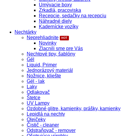
Umývacie boxy
Zrkadlá, pracoviska
Recepcie, sedačky na recepciu
Náhradné diely
Kadernícke vozíky
Nechtárky
Neprehliadnite
Novinky
Zlacnili sme pre Vás
Nechtové tipy, šablóny
Gél
Liquid, Primer
Jednorázový materiál
Nožnice, kliešte
Gél - lak
Laky
Odlakovač
Štetce
UV Lampy
Ozdobné glitre, kamienky, prášky, kamienky
Lepidlá na nechty
Olejčeky
Čistič - cleaner
Odstraňovač - remover
Ošetrujúce výrobky