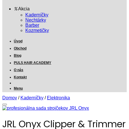
Akcia
Kaderníčky
Nechtárky
Barber
Kozmetičky
Úvod
Obchod
Blog
PULS HAIR ACADEMY
O nás
Kontakt
Menu
Domov
/
Kaderníčky
/
Elektronika
JRL Onyx Clipper & Trimmer