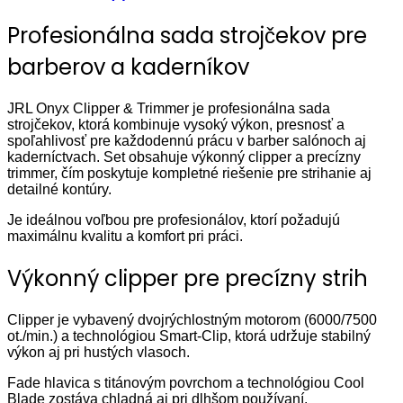
Profesionálna sada strojčekov pre
barberov a kaderníkov
JRL Onyx Clipper & Trimmer je profesionálna sada
strojčekov, ktorá kombinuje vysoký výkon, presnosť a
spoľahlivosť pre každodennú prácu v barber salónoch aj
kaderníctvach. Set obsahuje výkonný clipper a precízny
trimmer, čím poskytuje kompletné riešenie pre strihanie aj
detailné kontúry.
Je ideálnou voľbou pre profesionálov, ktorí požadujú
maximálnu kvalitu a komfort pri práci.
Výkonný clipper pre precízny strih
Clipper je vybavený dvojrýchlostným motorom (6000/7500
ot./min.) a technológiou Smart-Clip, ktorá udržuje stabilný
výkon aj pri hustých vlasoch.
Fade hlavica s titánovým povrchom a technológiou Cool
Blade zostáva chladná aj pri dlhšom používaní.