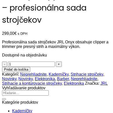
– profesionálna sada
strojčekov
299,00
€
s DPH
Profesionálna sada strojčekov JRL Onyx obsahuje clipper a
trimmer pre presný strih a maximálny výkon.
Dostupné na objednávku
množstvo
JRL
Pridať do košíka
Onyx
Kategórií:
Neprehliadnite
,
Kaderníčky
,
Strihacie strojčeky
,
Clipper
Novinky
,
Novinky
,
Elektronika
,
Barber
,
Neprehliadnite
,
&
Strihacie a kontúrovacie strojčeky
,
Elektronika
Značka:
JRL
Trimmer
Vyhľadávanie produktov
–
Hľadať:
profesionálna
sada
Kategórie produktov
strojčekov
Kaderníčky