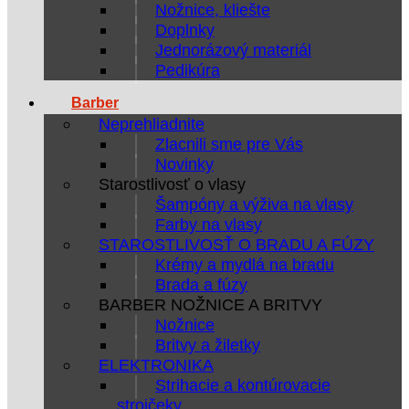
Nožnice, kliešte
Doplnky
Jednorázový materiál
Pedikúra
Barber
Neprehliadnite
Zlacnili sme pre Vás
Novinky
Starostlivosť o vlasy
Šampóny a výživa na vlasy
Farby na vlasy
STAROSTLIVOSŤ O BRADU A FÚZY
Krémy a mydlá na bradu
Brada a fúzy
BARBER NOŽNICE A BRITVY
Nožnice
Britvy a žiletky
ELEKTRONIKA
Strihacie a kontúrovacie
strojčeky