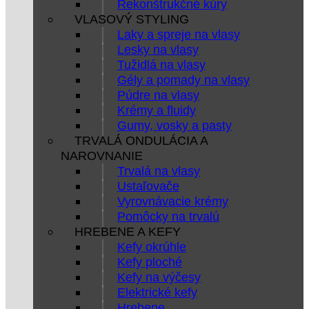
Rekonštrukčné kúry
VLASOVÝ STYLING
Laky a spreje na vlasy
Lesky na vlasy
Tužidlá na vlasy
Gély a pomady na vlasy
Púdre na vlasy
Krémy a fluidy
Gumy, vosky a pasty
TRVALÁ ONDULÁCIA A
NAROVNANIE
Trvalá na vlasy
Ustaľovače
Vyrovnávacie krémy
Pomôcky na trvalú
HREBENE A KEFY
Kefy okrúhle
Kefy ploché
Kefy na výčesy
Elektrické kefy
Hrebene