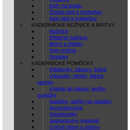
Kefy na bradu
Čističe kief a hrebeňov
Sety kief a hrebeňov
KADERNÍCKE NOŽNICE A BRITVY
Nožnice
Efilačné nožnice
Britvy a žiletky
Sety nožníc
Doplnky
KADERNÍCKE POMÔCKY
Pláštenky, zástery, tričká
Vlásenky, pinety, štipce,
sponky
Výplne do vlasov, sieťky,
gumičky
Natáčky, sieťky na natáčky
Rozprašovače
Oprašováky
Jednorázový materiál
Cvičné hlavy a statívy