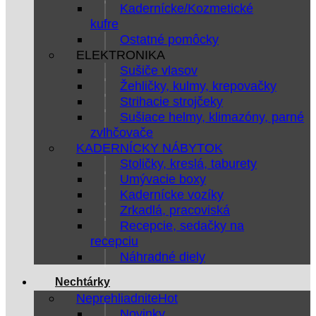
Kadernícke/Kozmetické
kufre
Ostatné pomôcky
ELEKTRONIKA
Sušiče vlasov
Žehličky, kulmy, krepovačky
Strihacie strojčeky
Sušiace helmy, klimazóny, parné
zvlhčovače
KADERNÍCKY NÁBYTOK
Stoličky, kreslá, taburety
Umývacie boxy
Kadernícke vozíky
Zrkadlá, pracoviská
Recepcie, sedačky na
recepciu
Náhradné diely
Nechtárky
Neprehliadnite
Novinky