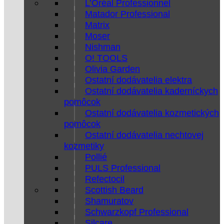
L’Oréal Professionnel
Matador Professional
Matrix
Moser
Nishman
O! TOOLS
Olivia Garden
Ostatní dodávatelia elektra
Ostatní dodávatelia kaderníckych
pomôcok
Ostatní dodávatelia kozmetických
pomôcok
Ostatní dodávatelia nechtovej
kozmetiky
Pollié
PULS Professional
Refectocil
Scottish Beard
Shamuratov
Schwarzkopf Professional
Silcare