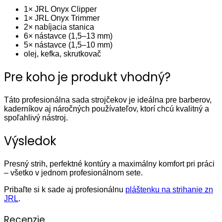
1× JRL Onyx Clipper
1× JRL Onyx Trimmer
2× nabíjacia stanica
6× nástavce (1,5–13 mm)
5× nástavce (1,5–10 mm)
olej, kefka, skrutkovač
Pre koho je produkt vhodný?
Táto profesionálna sada strojčekov je ideálna pre barberov,
kaderníkov aj náročných používateľov, ktorí chcú kvalitný a
spoľahlivý nástroj.
Výsledok
Presný strih, perfektné kontúry a maximálny komfort pri práci
– všetko v jednom profesionálnom sete.
Pribaľte si k sade aj profesionálnu
pláštenku na strihanie zn
JRL
.
Recenzie