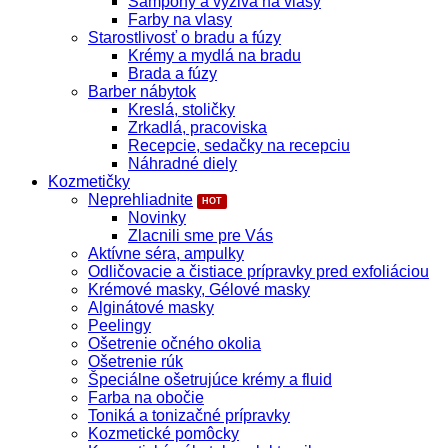
Šampóny a výživa na vlasy
Farby na vlasy
Starostlivosť o bradu a fúzy
Krémy a mydlá na bradu
Brada a fúzy
Barber nábytok
Kreslá, stoličky
Zrkadlá, pracoviska
Recepcie, sedačky na recepciu
Náhradné diely
Kozmetičky
Neprehliadnite
Novinky
Zlacnili sme pre Vás
Aktívne séra, ampulky
Odličovacie a čistiace prípravky pred exfoliáciou
Krémové masky, Gélové masky
Alginátové masky
Peelingy
Ošetrenie očného okolia
Ošetrenie rúk
Špeciálne ošetrujúce krémy a fluid
Farba na obočie
Toniká a tonizačné prípravky
Kozmetické pomôcky