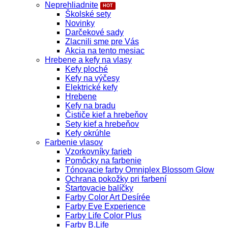
Neprehliadnite
Školské sety
Novinky
Darčekové sady
Zlacnili sme pre Vás
Akcia na tento mesiac
Hrebene a kefy na vlasy
Kefy ploché
Kefy na výčesy
Elektrické kefy
Hrebene
Kefy na bradu
Čističe kief a hrebeňov
Sety kief a hrebeňov
Kefy okrúhle
Farbenie vlasov
Vzorkovníky farieb
Pomôcky na farbenie
Tónovacie farby Omniplex Blossom Glow
Ochrana pokožky pri farbení
Štartovacie balíčky
Farby Color Art Desírée
Farby Eve Experience
Farby Life Color Plus
Farby B.Life