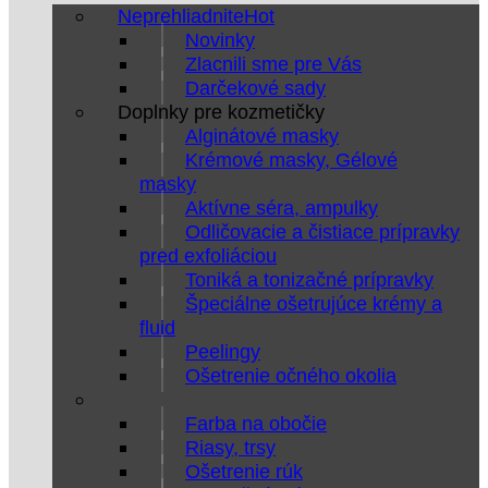
Neprehliadnite
Novinky
Zlacnili sme pre Vás
Darčekové sady
Doplnky pre kozmetičky
Alginátové masky
Krémové masky, Gélové
masky
Aktívne séra, ampulky
Odličovacie a čistiace prípravky
pred exfoliáciou
Toniká a tonizačné prípravky
Špeciálne ošetrujúce krémy a
fluid
Peelingy
Ošetrenie očného okolia
Farba na obočie
Riasy, trsy
Ošetrenie rúk