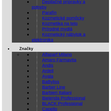
Depilačné prípravky a
potreby
Parafín
Kozmetické pomôcky
Kozmetika na telo
Prírodné mydlá
Kozmetický nábytok a
elektronika
Značky
Alfaparf Milano
Amaro Farmavita
Andis
Ardell
Ayala
BaByliss
Barber Line
Barbieri Italiani
Bielenda Professional
BLACK Professional
Capello