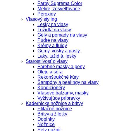
Farby Suprema Color
Melíre, zosvetľovače
Peroxidy
Vlasový styling
Lesky na vlasy
Tužidlá na vlasy
Gély a pomady na vlasy
Púdre na vlasy
Krémy a fluidy
Gumy, vosky a pasty
Laky, tužidlá, lesky
Starostlivosť o vlasy
Farebné masky a peny
Oleje a séra
Rekonštrukčné kúry
Šampóny a peelingy na vlasy
Kondicionéry
Vlasové balzamy, masky
Vyživujúce prípravky
Kadernícke nožnice a britvy
Efilačné nožnice
Britvy a žiletky
Doplnky
Nožnice
Sety nožníc