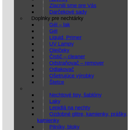
Zlacnili sme pre Vás
Darčekové sady
Doplnky pre nechtárky
Gél – lak
Gél
Liquid, Primer
UV Lampy
Olejčeky
Čistič – cleaner
Odstraňovač – remover
Odlakovač
Ošetrujúce výrobky
Štetce
Nechtové tipy, šablóny
Laky
Lepidlá na nechty
Ozdobné glitre, kamienky, prášky,
kamienky
Pilníky, bloky