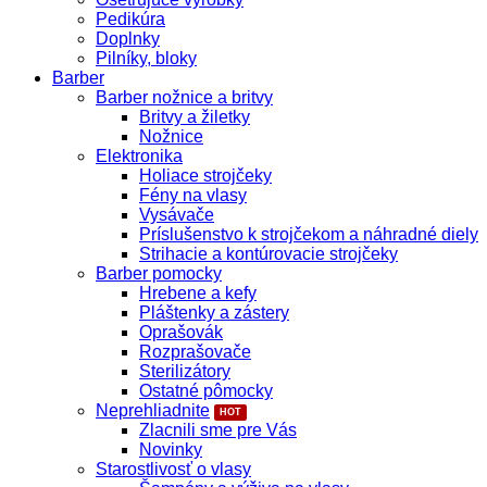
Pedikúra
Doplnky
Pilníky, bloky
Barber
Barber nožnice a britvy
Britvy a žiletky
Nožnice
Elektronika
Holiace strojčeky
Fény na vlasy
Vysávače
Príslušenstvo k strojčekom a náhradné diely
Strihacie a kontúrovacie strojčeky
Barber pomocky
Hrebene a kefy
Pláštenky a zástery
Oprašovák
Rozprašovače
Sterilizátory
Ostatné pômocky
Neprehliadnite
Zlacnili sme pre Vás
Novinky
Starostlivosť o vlasy