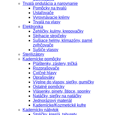
Trvalá ondulácia a narovnanie
Pomôcky na trvalú
Ustaľovače
Vyrovnávacie krémy
Trvalá na vlasy
Elektronika
Žehličky, kulmy, krepovačky
Strihacie strojčeky
Sušiace helmy, klimazóny, parné
zvlhčovače
Sušiče vlasov
Sterilizátory
Kadernícke pomôcky
Pláštenky, zástery, tričká
Rozprašovače
Cvičné hlavy
Oprašováky
Výplne do vlasov, sieťky, gumičky
Ostatné pomôcky
Vlásenky, pinety, štipce, sponky
Natáčky, sieťky na natáčky
Jednorázový materiál
Kadernícke/Kozmetické kufre
Kadernícky nábytok
Stoličky, kreslá, taburety