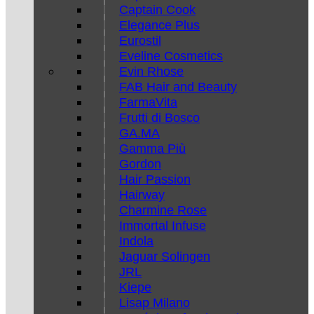
Captain Cook
Elegance Plus
Eurostil
Eveline Cosmetics
Evin Rhose
FAB Hair and Beauty
FarmaVita
Frutti di Bosco
GA.MA
Gamma Più
Gordon
Hair Passion
Hairway
Charmine Rose
Immortal Infuse
Indola
Jaguar Solingen
JRL
Kiepe
Lisap Milano