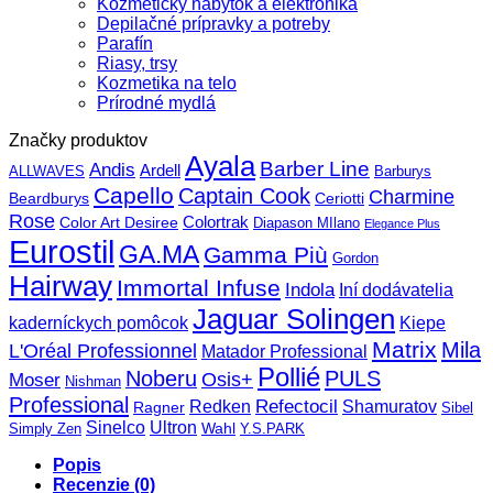
Kozmetický nábytok a elektronika
Depilačné prípravky a potreby
Parafín
Riasy, trsy
Kozmetika na telo
Prírodné mydlá
Značky produktov
Ayala
Barber Line
Andis
Ardell
ALLWAVES
Barburys
Capello
Captain Cook
Charmine
Beardburys
Ceriotti
Rose
Color Art Desiree
Colortrak
Diapason MIlano
Elegance Plus
Eurostil
GA.MA
Gamma Più
Gordon
Hairway
Immortal Infuse
Indola
Iní dodávatelia
Jaguar Solingen
Kiepe
kaderníckych pomôcok
Matrix
Mila
L'Oréal Professionnel
Matador Professional
Pollié
Noberu
PULS
Osis+
Moser
Nishman
Professional
Refectocil
Redken
Shamuratov
Ragner
Sibel
Sinelco
Ultron
Wahl
Simply Zen
Y.S.PARK
Popis
Recenzie (0)