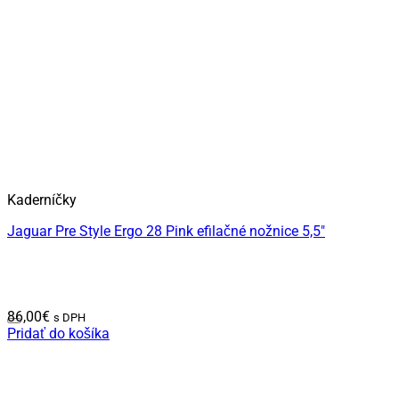
Kaderníčky
Jaguar Pre Style Ergo 28 Pink efilačné nožnice 5,5″
86,00
€
s DPH
Pridať do košíka