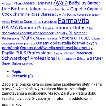
Ayala
BaByliss
Barber
Amaro Farmavita
Alfaparf Milano
Capello
Barbieri Italiani
Captain
Line
Beardburys
Barburys
Cook
Charmine Rose
Claresa
Color Art Desiree
Cooboard
Diapason
FarmaVita
Eveline Cosmetics
Evin Rhose
MIlano
GA.MA
Gamma Più
Immortal Infuse
Iní
Gordon
JRL
Jaguar
dodávatelia kaderníckych pomôcok
Matador
Matrix
Noberu
O! TOOLS
Moser
Professional
Nishman
Ostatní
Ostatní dodávatelia kozmetických
dodávatelia elektr. prístrojov
pomôcok
Ostatní dodávatelia nechtovej kozmetiky
PULS Professional
Papilio
Refectocil
Redken
Ragner
Schwarzkopf Professional
STMNT
Silcare
Shamuratov
Super Salon
Y.S.PARK
Popis
Recenzie (0)
Zaoblená ionická kefa so špeciálne zaoblenými štetninkami
s bezvšovým hliníkovým valcom hladko zabráňuje
zamotávaniu a poškodeniu vlasov. Zaisťuje kratšiu dobu
vysušenia vlasov.
S vysuvným hrotom na oddeľovanie
pramienkov.