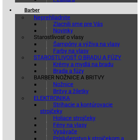
Barber
Neprehliadnite
Zlacnili sme pre Vás
Novinky
Starostlivosť o vlasy
Šampóny a výživa na vlasy
Farby na vlasy
STAROSTLIVOSŤ O BRADU A FÚZY
Krémy a mydlá na bradu
Brada a fúzy
BARBER NOŽNICE A BRITVY
Nožnice
Britvy a žiletky
ELEKTRONIKA
Strihacie a kontúrovacie
strojčeky
Holiace strojčeky
Fény na vlasy
Vysávače
Príslušenstvo k strojčekom a