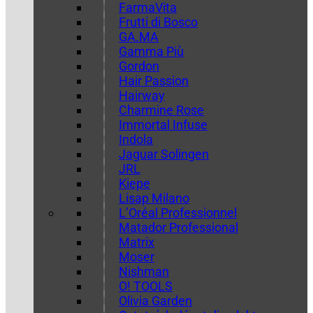
FarmaVita
Frutti di Bosco
GA.MA
Gamma Più
Gordon
Hair Passion
Hairway
Charmine Rose
Immortal Infuse
Indola
Jaguar Solingen
JRL
Kiepe
Lisap Milano
L’Oréal Professionnel
Matador Professional
Matrix
Moser
Nishman
O! TOOLS
Olivia Garden