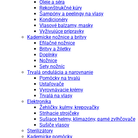
Oleje a séra
Rekonštrukčné kúry
Šampóny a peelingy na vlasy
Kondicionéry
Vlasové balzamy, masky
Vyživujúce prípravky
Kadernícke nožnice a britvy
Efilačné nožnice
Britvy a žiletky
Doplnky
Nožnice
Sety nožníc
Trvalá ondulácia a narovnanie
Pomôcky na trvalú
Ustaľovače
Vyrovnávacie krémy
Trvalá na vlasy
Elektronika
Žehličky, kulmy, krepovačky
Strihacie strojčeky
Sušiace helmy, klimazóny, parné zvlhčovače
Sušiče vlasov
Sterilizátory
Kadernícke pomôcky