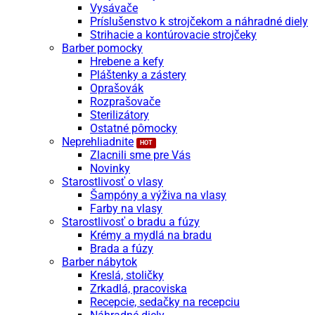
Vysávače
Príslušenstvo k strojčekom a náhradné diely
Strihacie a kontúrovacie strojčeky
Barber pomocky
Hrebene a kefy
Pláštenky a zástery
Oprašovák
Rozprašovače
Sterilizátory
Ostatné pômocky
Neprehliadnite
Zlacnili sme pre Vás
Novinky
Starostlivosť o vlasy
Šampóny a výživa na vlasy
Farby na vlasy
Starostlivosť o bradu a fúzy
Krémy a mydlá na bradu
Brada a fúzy
Barber nábytok
Kreslá, stoličky
Zrkadlá, pracoviska
Recepcie, sedačky na recepciu