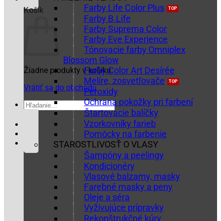
Farby Life Color Plus
Košík
Farby B.Life
Farby Suprema Color
Farby Eve Experience
Tónovacie farby Omniplex
Blossom Glow
Farby Color Art Desírée
Žiadne produkty v košíku.
Melíre, zosvetľovače
Vrátiť sa do obchodu
Peroxidy
Ochrana pokožky pri farbení
Hľadať:
Štartovacie balíčky
Vzorkovníky farieb
Pomôcky na farbenie
STAROSTLIVOSŤ O VLASY
Šampóny a peelingy
Kondicionéry
Vlasové balzamy, masky
Farebné masky a peny
Oleje a séra
Vyživujúce prípravky
Rekonštrukčné kúry