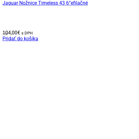
Jaguar Nožnice Timeless 43 6“efilačné
104,00
€
s DPH
Pridať do košíka