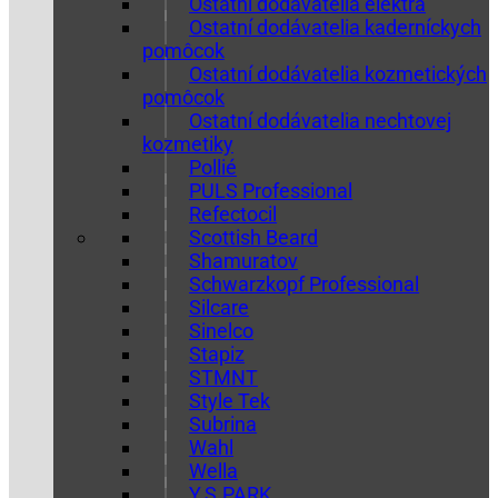
Ostatní dodávatelia elektra
Ostatní dodávatelia kaderníckych
pomôcok
Ostatní dodávatelia kozmetických
pomôcok
Ostatní dodávatelia nechtovej
kozmetiky
Pollié
PULS Professional
Refectocil
Scottish Beard
Shamuratov
Schwarzkopf Professional
Silcare
Sinelco
Stapiz
STMNT
Style Tek
Subrina
Wahl
Wella
Y.S.PARK