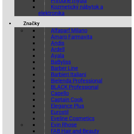
Prírodné mydlá
Kozmetický nábytok a
elektronika
Značky
Alfaparf Milano
Amaro Farmavita
Andis
Ardell
Ayala
BaByliss
Barber Line
Barbieri Italiani
Bielenda Professional
BLACK Professional
Capello
Captain Cook
Elegance Plus
Eurostil
Eveline Cosmetics
Evin Rhose
FAB Hair and Beauty