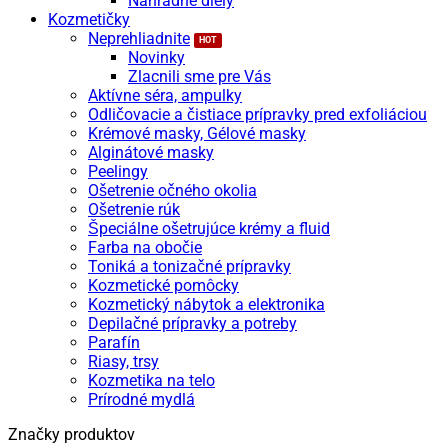
Náhradné diely
Kozmetičky
Neprehliadnite
Novinky
Zlacnili sme pre Vás
Aktívne séra, ampulky
Odličovacie a čistiace prípravky pred exfoliáciou
Krémové masky, Gélové masky
Alginátové masky
Peelingy
Ošetrenie očného okolia
Ošetrenie rúk
Špeciálne ošetrujúce krémy a fluid
Farba na obočie
Toniká a tonizačné prípravky
Kozmetické pomôcky
Kozmetický nábytok a elektronika
Depilačné prípravky a potreby
Parafín
Riasy, trsy
Kozmetika na telo
Prírodné mydlá
Značky produktov