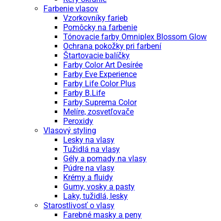
Farbenie vlasov
Vzorkovníky farieb
Pomôcky na farbenie
Tónovacie farby Omniplex Blossom Glow
Ochrana pokožky pri farbení
Štartovacie balíčky
Farby Color Art Desírée
Farby Eve Experience
Farby Life Color Plus
Farby B.Life
Farby Suprema Color
Melíre, zosvetľovače
Peroxidy
Vlasový styling
Lesky na vlasy
Tužidlá na vlasy
Gély a pomady na vlasy
Púdre na vlasy
Krémy a fluidy
Gumy, vosky a pasty
Laky, tužidlá, lesky
Starostlivosť o vlasy
Farebné masky a peny