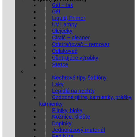
Gél – lak
Gél
Liquid, Primer
UV Lampy
Olejčeky
Čistič – cleaner
Odstraňovač – remover
Odlakovač
Ošetrujúce výrobky
Štetce
Nechtové tipy, šablóny
Laky
Lepidlá na nechty
Ozdobné glitre, kamienky, prášky,
kamienky
Pilníky, bloky
Nožnice, kliešte
Doplnky
Jednorázový materiál
Pedikúra