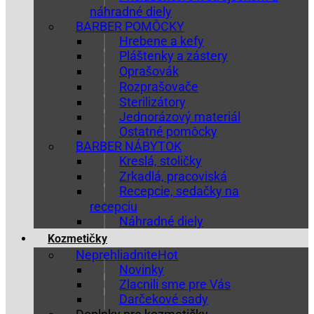
náhradné diely
BARBER POMÔCKY
Hrebene a kefy
Pláštenky a zástery
Oprašovák
Rozprašovače
Sterilizátory
Jednorázový materiál
Ostatné pomôcky
BARBER NÁBYTOK
Kreslá, stoličky
Zrkadlá, pracoviská
Recepcie, sedačky na
recepciu
Náhradné diely
Kozmetičky
Neprehliadnite
Novinky
Zlacnili sme pre Vás
Darčekové sady