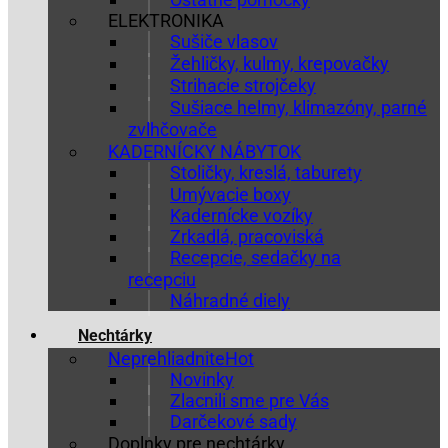
ELEKTRONIKA
Sušiče vlasov
Žehličky, kulmy, krepovačky
Strihacie strojčeky
Sušiace helmy, klimazóny, parné
zvlhčovače
KADERNÍCKY NÁBYTOK
Stoličky, kreslá, taburety
Umývacie boxy
Kadernícke vozíky
Zrkadlá, pracoviská
Recepcie, sedačky na
recepciu
Náhradné diely
Nechtárky
Neprehliadnite
Novinky
Zlacnili sme pre Vás
Darčekové sady
Doplnky pre nechtárky