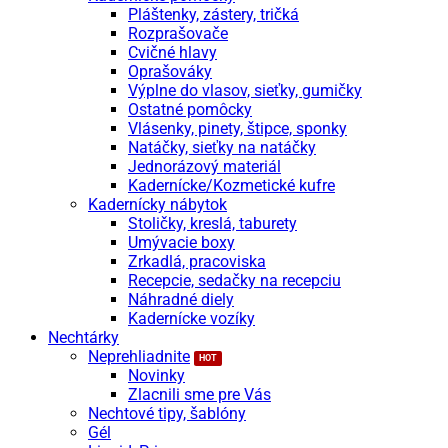
Pláštenky, zástery, tričká
Rozprašovače
Cvičné hlavy
Oprašováky
Výplne do vlasov, sieťky, gumičky
Ostatné pomôcky
Vlásenky, pinety, štipce, sponky
Natáčky, sieťky na natáčky
Jednorázový materiál
Kadernícke/Kozmetické kufre
Kadernícky nábytok
Stoličky, kreslá, taburety
Umývacie boxy
Zrkadlá, pracoviska
Recepcie, sedačky na recepciu
Náhradné diely
Kadernícke vozíky
Nechtárky
Neprehliadnite
Novinky
Zlacnili sme pre Vás
Nechtové tipy, šablóny
Gél