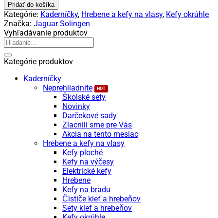
Jaguar
Pridať do košíka
T300
Kategórie:
Kaderníčky
,
Hrebene a kefy na vlasy
,
Kefy okrúhle
Kefa
Značka:
Jaguar Solingen
na
Vyhľadávanie produktov
vlasy
Hľadať:
Kategórie produktov
Kaderníčky
Neprehliadnite
Školské sety
Novinky
Darčekové sady
Zlacnili sme pre Vás
Akcia na tento mesiac
Hrebene a kefy na vlasy
Kefy ploché
Kefy na výčesy
Elektrické kefy
Hrebene
Kefy na bradu
Čističe kief a hrebeňov
Sety kief a hrebeňov
Kefy okrúhle