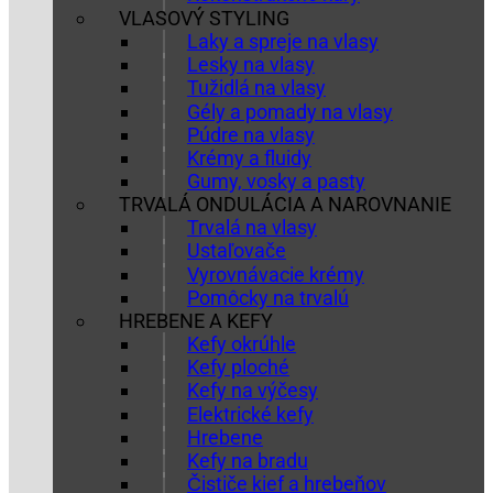
VLASOVÝ STYLING
Laky a spreje na vlasy
Lesky na vlasy
Tužidlá na vlasy
Gély a pomady na vlasy
Púdre na vlasy
Krémy a fluidy
Gumy, vosky a pasty
TRVALÁ ONDULÁCIA A NAROVNANIE
Trvalá na vlasy
Ustaľovače
Vyrovnávacie krémy
Pomôcky na trvalú
HREBENE A KEFY
Kefy okrúhle
Kefy ploché
Kefy na výčesy
Elektrické kefy
Hrebene
Kefy na bradu
Čističe kief a hrebeňov