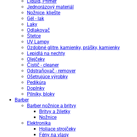
Liquid, Primer
Jednorázový materiál
Nožnice, kliešte
Gél - lak
Laky
Odlakovač
Štetce
UV Lampy
Ozdobné glitre, kamienky, prášky, kamienky
Lepidlá na nechty
Olejčeky
Čistič - cleaner
Odstraňovač - remover
Ošetrujúce výrobky
Pedikúra
Doplnky
Pilníky, bloky
Barber
Barber nožnice a britvy
Britvy a žiletky
Nožnice
Elektronika
Holiace strojčeky
Fény na vlasy