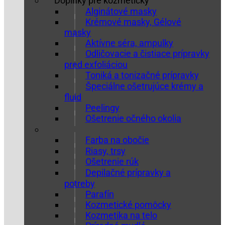
Doplnky pre kozmetičky
Alginátové masky
Krémové masky, Gélové
masky
Aktívne séra, ampulky
Odličovacie a čistiace prípravky
pred exfoliáciou
Toniká a tonizačné prípravky
Špeciálne ošetrujúce krémy a
fluid
Peelingy
Ošetrenie očného okolia
Farba na obočie
Riasy, trsy
Ošetrenie rúk
Depilačné prípravky a
potreby
Parafín
Kozmetické pomôcky
Kozmetika na telo