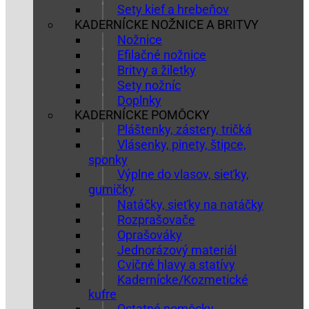
Sety kief a hrebeňov
KADERNÍCKE NOŽNICE A BRITVY
Nožnice
Efilačné nožnice
Britvy a žiletky
Sety nožníc
Doplnky
KADERNÍCKE POMÔCKY
Pláštenky, zástery, tričká
Vlásenky, pinety, štipce,
sponky
Výplne do vlasov, sieťky,
gumičky
Natáčky, sieťky na natáčky
Rozprašovače
Oprašováky
Jednorázový materiál
Cvičné hlavy a statívy
Kadernícke/Kozmetické
kufre
Ostatné pomôcky