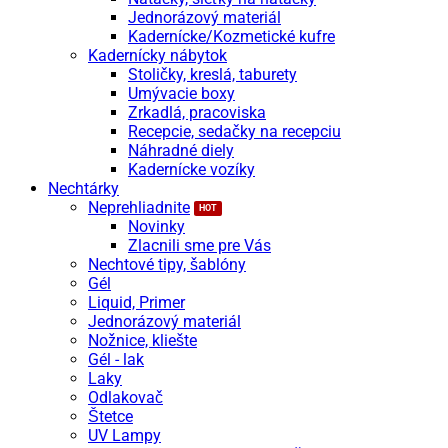
Jednorázový materiál
Kadernícke/Kozmetické kufre
Kadernícky nábytok
Stoličky, kreslá, taburety
Umývacie boxy
Zrkadlá, pracoviska
Recepcie, sedačky na recepciu
Náhradné diely
Kadernícke vozíky
Nechtárky
Neprehliadnite
Novinky
Zlacnili sme pre Vás
Nechtové tipy, šablóny
Gél
Liquid, Primer
Jednorázový materiál
Nožnice, kliešte
Gél - lak
Laky
Odlakovač
Štetce
UV Lampy