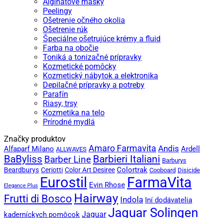
Alginátové masky
Peelingy
Ošetrenie očného okolia
Ošetrenie rúk
Špeciálne ošetrujúce krémy a fluid
Farba na obočie
Toniká a tonizačné prípravky
Kozmetické pomôcky
Kozmetický nábytok a elektronika
Depilačné prípravky a potreby
Parafín
Riasy, trsy
Kozmetika na telo
Prírodné mydlá
Značky produktov
Amaro Farmavita
Andis
Alfaparf Milano
Ardell
ALLWAVES
BaByliss
Barbieri Italiani
Barber Line
Barburys
Colortrak
Beardburys
Ceriotti
Color Art Desiree
Cooboard
Disicide
Eurostil
FarmaVita
Evin Rhose
Elegance Plus
Hairway
Frutti di Bosco
Indola
Iní dodávatelia
Jaguar Solingen
Jaguar
kaderníckych pomôcok