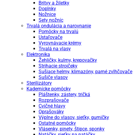
Britvy a žiletky
Doplnky
Nožnice
Sety nožníc
Trvalá ondulácia a narovnanie
Pomôcky na trvalú
Ustaľovače
Vyrovnávacie krémy
Trvalá na vlasy
Elektronika
Žehličky, kulmy, krepovačky
Strihacie strojčeky
Sušiace helmy, klimazóny, parné zvlhčovače
Sušiče vlasov
Sterilizátory
Kadernícke pomôcky
Pláštenky, zástery, tričká
Rozprašovače
Cvičné hlavy
Oprašováky
Výplne do vlasov, sieťky, gumičky
Ostatné pomôcky
Vlásenky, pinety, štipce, sponky
Natáčky, sieťky na natáčky