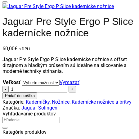
Jaguar Pre Style Ergo P Slice
kadernícke nožnice
60,00
€
s DPH
Jaguar Pre Style Ergo P Slice kadernícke nožnice s offset
dizajnom a hladkým brúsením sú ideálne na slicovanie a
moderné techniky strihania.
Veľkosť
Vymazať
množstvo
Jaguar
Pridať do košíka
Pre
Kategórie:
Kaderníčky
,
Nožnice
,
Kadernícke nožnice a britvy
Style
Značka:
Jaguar Solingen
Ergo
Vyhľadávanie produktov
P
Hľadať:
Slice
kadernícke
Kategórie produktov
nožnice