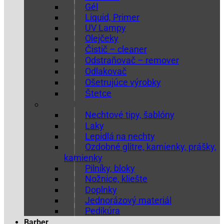
Gél
Liquid, Primer
UV Lampy
Olejčeky
Čistič – cleaner
Odstraňovač – remover
Odlakovač
Ošetrujúce výrobky
Štetce
Nechtové tipy, šablóny
Laky
Lepidlá na nechty
Ozdobné glitre, kamienky, prášky,
kamienky
Pilníky, bloky
Nožnice, kliešte
Doplnky
Jednorázový materiál
Pedikúra
Barber