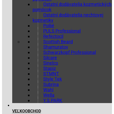
Ostatní dodávatelia kozmetických
pomôcok
Ostatní dodávatelia nechtovej
kozmetiky
Pollié
PULS Professional
Refectocil
Scottish Beard
Shamuratov
Schwarzkopf Professional
Silcare
Sinelco
Stapiz
STMNT
Style Tek
Subrina
Wahl
Wella
Y.S.PARK
VEĽKOOBCHOD