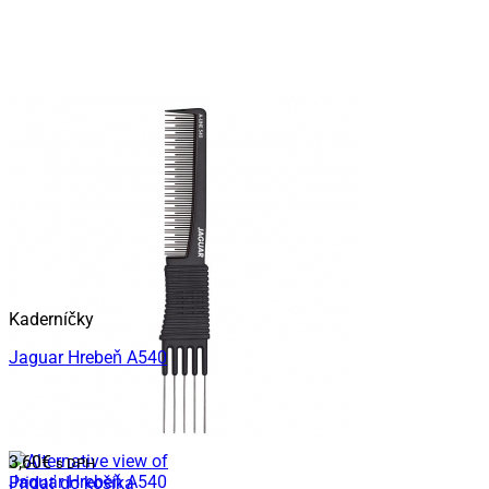
Kaderníčky
Jaguar Hrebeň A540
3,60
€
s DPH
Pridať do košíka