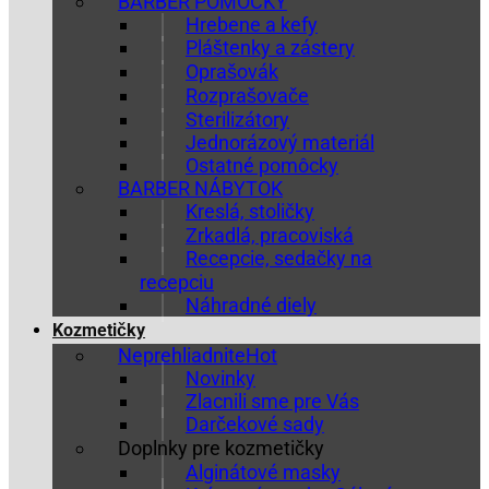
BARBER POMÔCKY
Hrebene a kefy
Pláštenky a zástery
Oprašovák
Rozprašovače
Sterilizátory
Jednorázový materiál
Ostatné pomôcky
BARBER NÁBYTOK
Kreslá, stoličky
Zrkadlá, pracoviská
Recepcie, sedačky na
recepciu
Náhradné diely
Kozmetičky
Neprehliadnite
Novinky
Zlacnili sme pre Vás
Darčekové sady
Doplnky pre kozmetičky
Alginátové masky