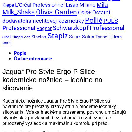
Mila
L'Oréal Professionnel
Lisap Milano
Kiepe
Olivia Garden
Milk_Shake
Ostatní
Osis+
Pollié
PULS
dodávatelia nechtovej kozmetiky
Professional
Schwarzkopf Professional
Ragnar
Stapiz
Super Salon
Sinelco
Tassel
Ultron
Sibel
Simply Zen
Wahl
Popis
Ďalšie informácie
Jaguar Pre Style Ergo P Slice
kadernícke nožnice – ideálne na
slicovanie
Kadernícke nožnice Jaguar Pre Style Ergo P Slice sú
navrhnuté pre precízny kĺzavý strih a moderné techniky
slicovania. Vďaka hladkému brúsenému povrchu umožňujú
plynulý sklz po vlasoch bez ťahania, čo zabezpečuje
prirodzený výsledok a maximálnu kontrolu pri práci.