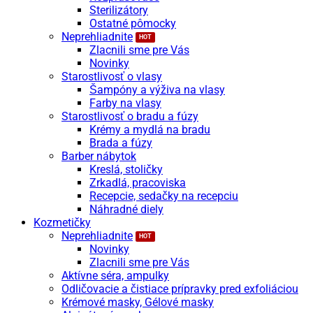
Sterilizátory
Ostatné pômocky
Neprehliadnite
Zlacnili sme pre Vás
Novinky
Starostlivosť o vlasy
Šampóny a výživa na vlasy
Farby na vlasy
Starostlivosť o bradu a fúzy
Krémy a mydlá na bradu
Brada a fúzy
Barber nábytok
Kreslá, stoličky
Zrkadlá, pracoviska
Recepcie, sedačky na recepciu
Náhradné diely
Kozmetičky
Neprehliadnite
Novinky
Zlacnili sme pre Vás
Aktívne séra, ampulky
Odličovacie a čistiace prípravky pred exfoliáciou
Krémové masky, Gélové masky