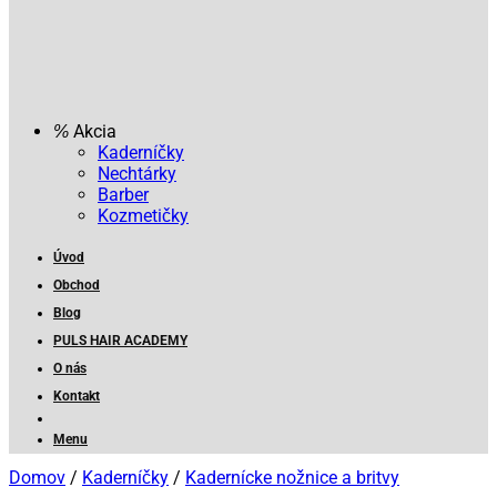
Akcia
Kaderníčky
Nechtárky
Barber
Kozmetičky
Úvod
Obchod
Blog
PULS HAIR ACADEMY
O nás
Kontakt
Menu
Domov
/
Kaderníčky
/
Kadernícke nožnice a britvy