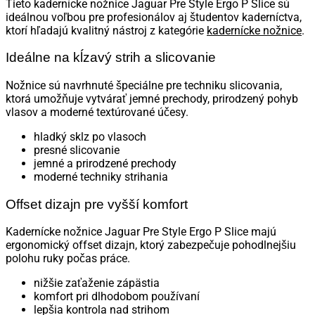
Tieto kadernícke nožnice Jaguar Pre Style Ergo P Slice sú
ideálnou voľbou pre profesionálov aj študentov kaderníctva,
ktorí hľadajú kvalitný nástroj z kategórie
kadernícke nožnice
.
Ideálne na kĺzavý strih a slicovanie
Nožnice sú navrhnuté špeciálne pre techniku slicovania,
ktorá umožňuje vytvárať jemné prechody, prirodzený pohyb
vlasov a moderné textúrované účesy.
hladký sklz po vlasoch
presné slicovanie
jemné a prirodzené prechody
moderné techniky strihania
Offset dizajn pre vyšší komfort
Kadernícke nožnice Jaguar Pre Style Ergo P Slice majú
ergonomický offset dizajn, ktorý zabezpečuje pohodlnejšiu
polohu ruky počas práce.
nižšie zaťaženie zápästia
komfort pri dlhodobom používaní
lepšia kontrola nad strihom