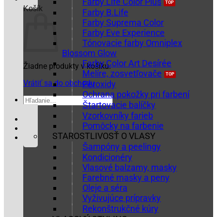
Farby Life Color Plus
Košík
Farby B.Life
Farby Suprema Color
Farby Eve Experience
Tónovacie farby Omniplex
Blossom Glow
Farby Color Art Desírée
Žiadne produkty v košíku.
Melíre, zosvetľovače
Vrátiť sa do obchodu
Peroxidy
Ochrana pokožky pri farbení
Hľadať:
Štartovacie balíčky
Vzorkovníky farieb
Pomôcky na farbenie
STAROSTLIVOSŤ O VLASY
Šampóny a peelingy
Kondicionéry
Vlasové balzamy, masky
Farebné masky a peny
Oleje a séra
Vyživujúce prípravky
Rekonštrukčné kúry