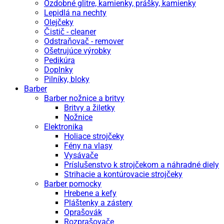
Ozdobné glitre, kamienky, prášky, kamienky
Lepidlá na nechty
Olejčeky
Čistič - cleaner
Odstraňovač - remover
Ošetrujúce výrobky
Pedikúra
Doplnky
Pilníky, bloky
Barber
Barber nožnice a britvy
Britvy a žiletky
Nožnice
Elektronika
Holiace strojčeky
Fény na vlasy
Vysávače
Príslušenstvo k strojčekom a náhradné diely
Strihacie a kontúrovacie strojčeky
Barber pomocky
Hrebene a kefy
Pláštenky a zástery
Oprašovák
Rozprašovače