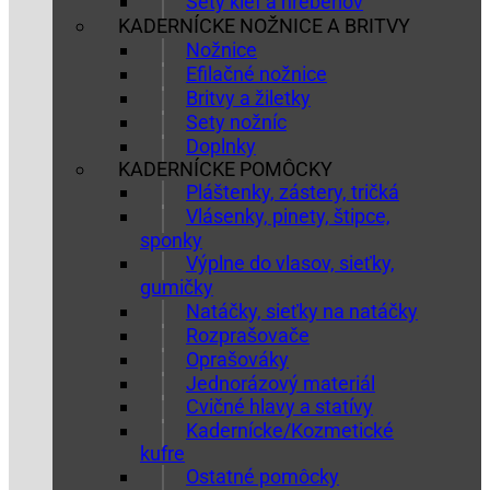
Sety kief a hrebeňov
KADERNÍCKE NOŽNICE A BRITVY
Nožnice
Efilačné nožnice
Britvy a žiletky
Sety nožníc
Doplnky
KADERNÍCKE POMÔCKY
Pláštenky, zástery, tričká
Vlásenky, pinety, štipce,
sponky
Výplne do vlasov, sieťky,
gumičky
Natáčky, sieťky na natáčky
Rozprašovače
Oprašováky
Jednorázový materiál
Cvičné hlavy a statívy
Kadernícke/Kozmetické
kufre
Ostatné pomôcky