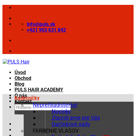
Skip
to
content
info@puls.sk
+421 903 631 842
Úvod
Obchod
Blog
PULS HAIR ACADEMY
O nás
Kaderníčky
Kontakt
Neprehliadnite
Hľadať:
Novinky
Zlacnili sme pre Vás
Darčekové sady
FARBENIE VLASOV