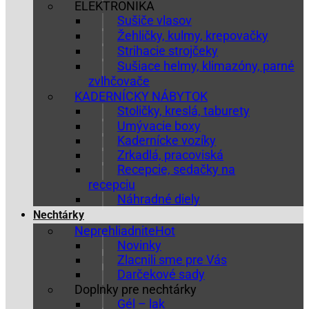
ELEKTRONIKA
Sušiče vlasov
Žehličky, kulmy, krepovačky
Strihacie strojčeky
Sušiace helmy, klimazóny, parné
zvlhčovače
KADERNÍCKY NÁBYTOK
Stoličky, kreslá, taburety
Umývacie boxy
Kadernícke vozíky
Zrkadlá, pracoviská
Recepcie, sedačky na
recepciu
Náhradné diely
Nechtárky
Neprehliadnite
Novinky
Zlacnili sme pre Vás
Darčekové sady
Doplnky pre nechtárky
Gél – lak