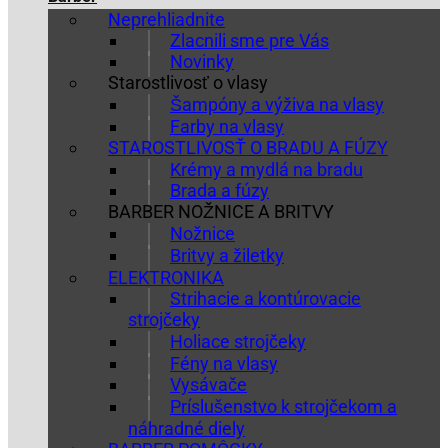
Neprehliadnite
Zlacnili sme pre Vás
Novinky
Starostlivosť o vlasy
Šampóny a výživa na vlasy
Farby na vlasy
STAROSTLIVOSŤ O BRADU A FÚZY
Krémy a mydlá na bradu
Brada a fúzy
BARBER NOŽNICE A BRITVY
Nožnice
Britvy a žiletky
ELEKTRONIKA
Strihacie a kontúrovacie
strojčeky
Holiace strojčeky
Fény na vlasy
Vysávače
Príslušenstvo k strojčekom a
náhradné diely