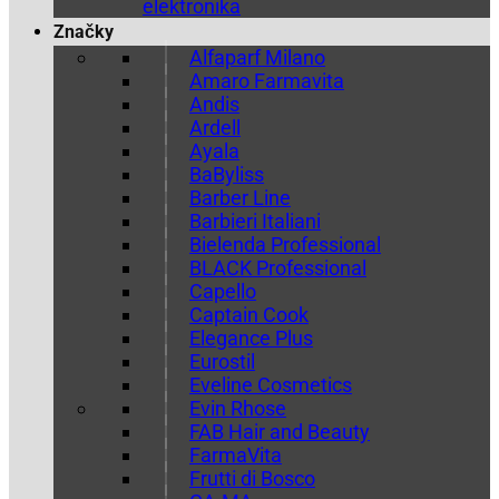
elektronika
Značky
Alfaparf Milano
Amaro Farmavita
Andis
Ardell
Ayala
BaByliss
Barber Line
Barbieri Italiani
Bielenda Professional
BLACK Professional
Capello
Captain Cook
Elegance Plus
Eurostil
Eveline Cosmetics
Evin Rhose
FAB Hair and Beauty
FarmaVita
Frutti di Bosco