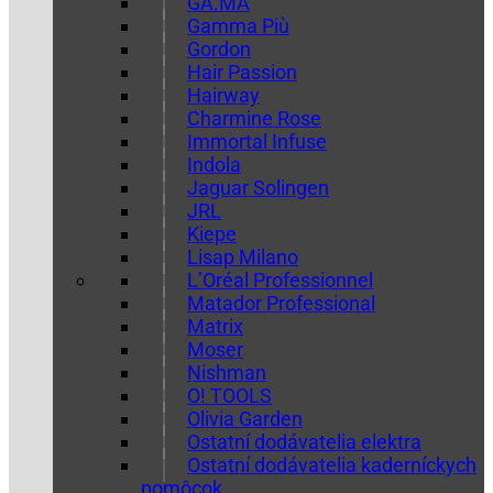
GA.MA
Gamma Più
Gordon
Hair Passion
Hairway
Charmine Rose
Immortal Infuse
Indola
Jaguar Solingen
JRL
Kiepe
Lisap Milano
L’Oréal Professionnel
Matador Professional
Matrix
Moser
Nishman
O! TOOLS
Olivia Garden
Ostatní dodávatelia elektra
Ostatní dodávatelia kaderníckych
pomôcok