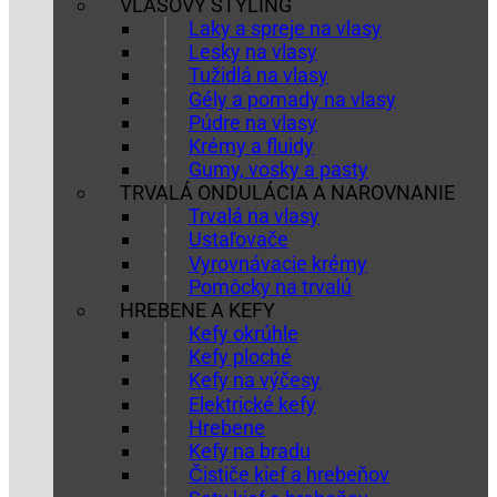
VLASOVÝ STYLING
Laky a spreje na vlasy
Lesky na vlasy
Tužidlá na vlasy
Gély a pomady na vlasy
Púdre na vlasy
Krémy a fluidy
Gumy, vosky a pasty
TRVALÁ ONDULÁCIA A NAROVNANIE
Trvalá na vlasy
Ustaľovače
Vyrovnávacie krémy
Pomôcky na trvalú
HREBENE A KEFY
Kefy okrúhle
Kefy ploché
Kefy na výčesy
Elektrické kefy
Hrebene
Kefy na bradu
Čističe kief a hrebeňov