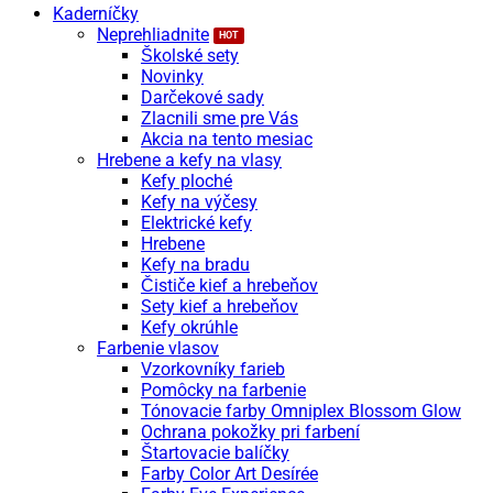
Kaderníčky
Neprehliadnite
Školské sety
Novinky
Darčekové sady
Zlacnili sme pre Vás
Akcia na tento mesiac
Hrebene a kefy na vlasy
Kefy ploché
Kefy na výčesy
Elektrické kefy
Hrebene
Kefy na bradu
Čističe kief a hrebeňov
Sety kief a hrebeňov
Kefy okrúhle
Farbenie vlasov
Vzorkovníky farieb
Pomôcky na farbenie
Tónovacie farby Omniplex Blossom Glow
Ochrana pokožky pri farbení
Štartovacie balíčky
Farby Color Art Desírée