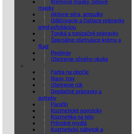
Krémové masky, Gélové
masky
Aktívne séra, ampulky
Odličovacie a čistiace prípravky
pred exfoliáciou
Toniká a tonizačné prípravky
Špeciálne ošetrujúce krémy a
fluid
Peelingy
Ošetrenie očného okolia
Farba na obočie
Riasy, trsy
Ošetrenie rúk
Depilačné prípravky a
potreby
Parafín
Kozmetické pomôcky
Kozmetika na telo
Prírodné mydlá
Kozmetický nábytok a