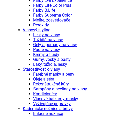
Farby Eve Experience
Farby Life Color Plus
Farby B.Life
Farby Suprema Color
Melíre, zosvetľovače
Peroxidy
Vlasový styling
Lesky na vlasy
Tužidlá na vlasy
Gély a pomady na vlasy
Púdre na vlasy
Krémy a fluidy
Gumy, vosky a pasty
Laky, tužidlá, lesky
Starostlivosť o vlasy
Farebné masky a peny
Oleje a séra
Rekonštrukčné kúry
Šampóny a peelingy na vlasy
Kondicionéry
Vlasové balzamy, masky
Vyživujúce prípravky
Kadernícke nožnice a britvy
Efilačné nožnice