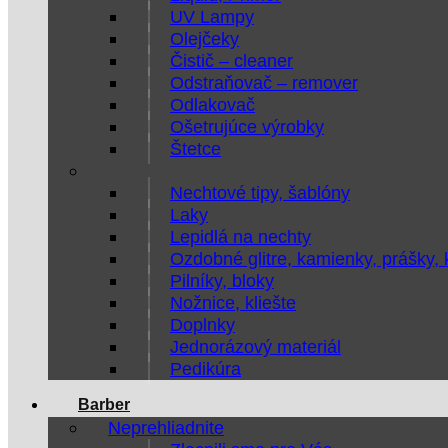
UV Lampy
Olejčeky
Čistič – cleaner
Odstraňovač – remover
Odlakovač
Ošetrujúce výrobky
Štetce
Nechtové tipy, šablóny
Laky
Lepidlá na nechty
Ozdobné glitre, kamienky, prášky,
Pilníky, bloky
Nožnice, kliešte
Doplnky
Jednorázový materiál
Pedikúra
Barber
Neprehliadnite