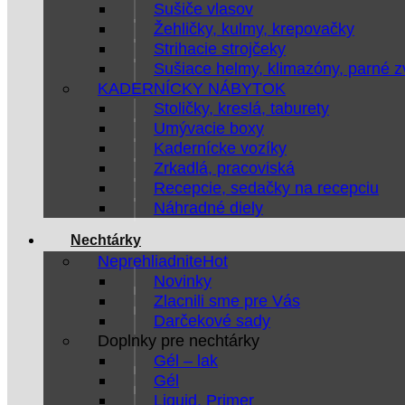
Sušiče vlasov
Žehličky, kulmy, krepovačky
Strihacie strojčeky
Sušiace helmy, klimazóny, parné 
KADERNÍCKY NÁBYTOK
Stoličky, kreslá, taburety
Umývacie boxy
Kadernícke vozíky
Zrkadlá, pracoviská
Recepcie, sedačky na recepciu
Náhradné diely
Nechtárky
Neprehliadnite
Novinky
Zlacnili sme pre Vás
Darčekové sady
Doplnky pre nechtárky
Gél – lak
Gél
Liquid, Primer