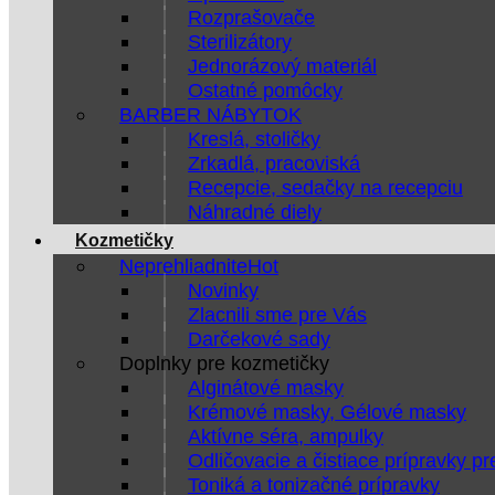
Rozprašovače
Sterilizátory
Jednorázový materiál
Ostatné pomôcky
BARBER NÁBYTOK
Kreslá, stoličky
Zrkadlá, pracoviská
Recepcie, sedačky na recepciu
Náhradné diely
Kozmetičky
Neprehliadnite
Novinky
Zlacnili sme pre Vás
Darčekové sady
Doplnky pre kozmetičky
Alginátové masky
Krémové masky, Gélové masky
Aktívne séra, ampulky
Odličovacie a čistiace prípravky pr
Toniká a tonizačné prípravky