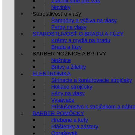
Zlacnili sme pre Vás
Novinky
Starostlivosť o vlasy
Šampóny a výživa na vlasy
Farby na vlasy
STAROSTLIVOSŤ O BRADU A FÚZY
Krémy a mydlá na bradu
Brada a fúzy
BARBER NOŽNICE A BRITVY
Nožnice
Britvy a žiletky
ELEKTRONIKA
Strihacie a kontúrovacie strojčeky
Holiace strojčeky
Fény na vlasy
Vysávače
Príslušenstvo k strojčekom a náhr
BARBER POMÔCKY
Hrebene a kefy
Pláštenky a zástery
Oprašovák