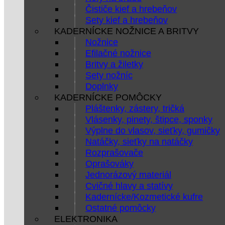
Čističe kief a hrebeňov
Sety kief a hrebeňov
KADERNÍCKE NOŽNICE A BRITVY
Nožnice
Efilačné nožnice
Britvy a žiletky
Sety nožníc
Doplnky
KADERNÍCKE POMÔCKY
Pláštenky, zástery, tričká
Vlásenky, pinety, štipce, sponky
Výplne do vlasov, sieťky, gumičky
Natáčky, sieťky na natáčky
Rozprašovače
Oprašováky
Jednorázový materiál
Cvičné hlavy a statívy
Kadernícke/Kozmetické kufre
Ostatné pomôcky
ELEKTRONIKA