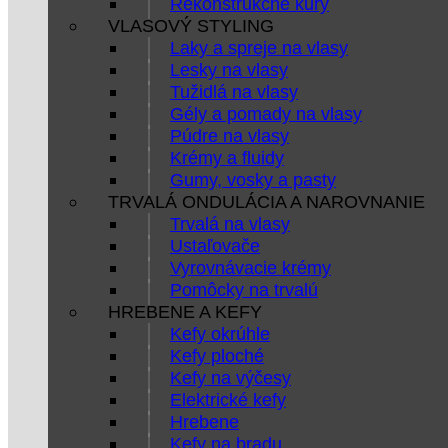
Rekonštrukčné kúry
VLASOVÝ STYLING
Laky a spreje na vlasy
Lesky na vlasy
Tužidlá na vlasy
Gély a pomady na vlasy
Púdre na vlasy
Krémy a fluidy
Gumy, vosky a pasty
TRVALÁ ONDULÁCIA A NAROVNANIE
Trvalá na vlasy
Ustaľovače
Vyrovnávacie krémy
Pomôcky na trvalú
HREBENE A KEFY
Kefy okrúhle
Kefy ploché
Kefy na výčesy
Elektrické kefy
Hrebene
Kefy na bradu