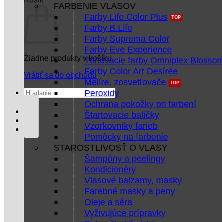
FARBENIE VLASOV
Farby Life Color Plus
Farby B.Life
Farby Suprema Color
Farby Eve Experience
Žiadne produkty v košíku.
Tónovacie farby Omniplex Blosso
Farby Color Art Desírée
Vrátiť sa do obchodu
Melíre, zosvetľovače
Hľadať:
Peroxidy
Ochrana pokožky pri farbení
Štartovacie balíčky
Vzorkovníky farieb
Pomôcky na farbenie
STAROSTLIVOSŤ O VLASY
Šampóny a peelingy
Kondicionéry
Vlasové balzamy, masky
Farebné masky a peny
Oleje a séra
Vyživujúce prípravky