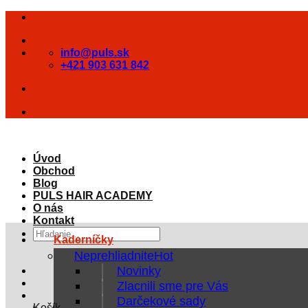
Skip
to
content
info@puls.sk
+421 903 631 842
Úvod
Obchod
Blog
PULS HAIR ACADEMY
O nás
Kontakt
Hľadať:
Kaderníčky
Neprehliadnite
Novinky
Zlacnili sme pre Vás
Darčekové sady
Košík