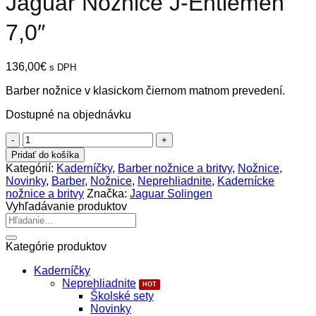
Jaguar Nožnice J-Entlemen
7,0″
136,00
€
s DPH
Barber nožnice v klasickom čiernom matnom prevedení.
Dostupné na objednávku
množstvo
Jaguar
Pridať do košíka
Nožnice
Kategórií:
Kaderníčky
,
Barber nožnice a britvy
,
Nožnice
,
J-
Novinky
,
Barber
,
Nožnice
,
Neprehliadnite
,
Kadernícke
Entlemen
nožnice a britvy
Značka:
Jaguar Solingen
7,0"
Vyhľadávanie produktov
Hľadať:
Kategórie produktov
Kaderníčky
Neprehliadnite
Školské sety
Novinky