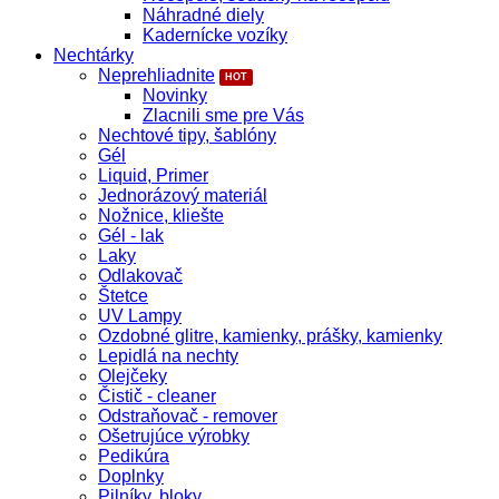
Náhradné diely
Kadernícke vozíky
Nechtárky
Neprehliadnite
Novinky
Zlacnili sme pre Vás
Nechtové tipy, šablóny
Gél
Liquid, Primer
Jednorázový materiál
Nožnice, kliešte
Gél - lak
Laky
Odlakovač
Štetce
UV Lampy
Ozdobné glitre, kamienky, prášky, kamienky
Lepidlá na nechty
Olejčeky
Čistič - cleaner
Odstraňovač - remover
Ošetrujúce výrobky
Pedikúra
Doplnky
Pilníky, bloky