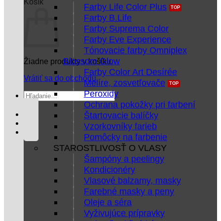
Košík
Farby Life Color Plus
Farby B.Life
Farby Suprema Color
Farby Eve Experience
Tónovacie farby Omniplex
Blossom Glow
Žiadne produkty v košíku.
Farby Color Art Desírée
Vrátiť sa do obchodu
Melíre, zosvetľovače
Peroxidy
Hľadať:
Ochrana pokožky pri farbení
Štartovacie balíčky
Vzorkovníky farieb
Pomôcky na farbenie
STAROSTLIVOSŤ O VLASY
Šampóny a peelingy
Kondicionéry
Vlasové balzamy, masky
Farebné masky a peny
Oleje a séra
Vyživujúce prípravky