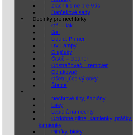
Zlacnili sme pre Vás
Darčekové sady
Doplnky pre nechtárky
Gél – lak
Gél
Liquid, Primer
UV Lampy
Olejčeky
Čistič – cleaner
Odstraňovač – remover
Odlakovač
Ošetrujúce výrobky
Štetce
Nechtové tipy, šablóny
Laky
Lepidlá na nechty
Ozdobné glitre, kamienky, prášky,
kamienky
Pilníky, bloky