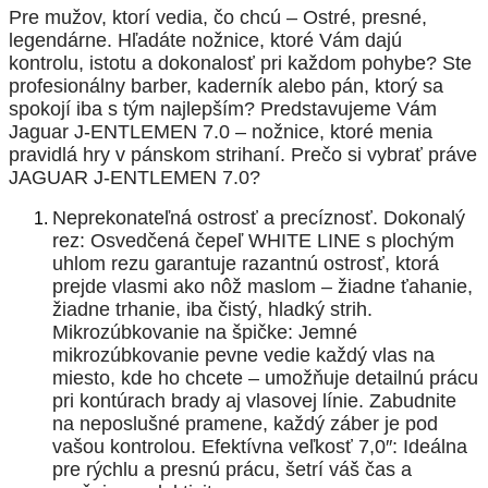
Pre mužov, ktorí vedia, čo chcú – Ostré, presné,
legendárne.
Hľadáte nožnice, ktoré Vám dajú
kontrolu, istotu a dokonalosť pri každom pohybe?
Ste
profesionálny barber, kaderník alebo pán, ktorý sa
spokojí iba s tým najlepším? Predstavujeme Vám
Jaguar J-ENTLEMEN 7.0 – nožnice, ktoré menia
pravidlá hry v pánskom strihaní.
Prečo si vybrať práve
JAGUAR J-ENTLEMEN 7.0?
Neprekonateľná ostrosť a precíznosť. Dokonalý
rez: Osvedčená čepeľ WHITE LINE s plochým
uhlom rezu garantuje razantnú ostrosť, ktorá
prejde vlasmi ako nôž maslom – žiadne ťahanie,
žiadne trhanie, iba čistý, hladký strih.
Mikrozúbkovanie na špičke: Jemné
mikrozúbkovanie pevne vedie každý vlas na
miesto, kde ho chcete – umožňuje detailnú prácu
pri kontúrach brady aj vlasovej línie. Zabudnite
na neposlušné pramene, každý záber je pod
vašou kontrolou. Efektívna veľkosť 7,0″: Ideálna
pre rýchlu a presnú prácu, šetrí váš čas a