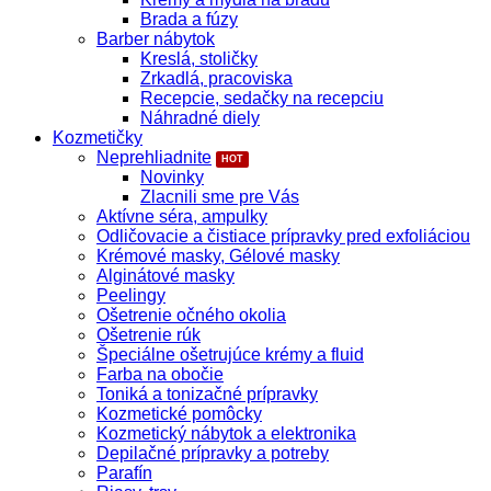
Brada a fúzy
Barber nábytok
Kreslá, stoličky
Zrkadlá, pracoviska
Recepcie, sedačky na recepciu
Náhradné diely
Kozmetičky
Neprehliadnite
Novinky
Zlacnili sme pre Vás
Aktívne séra, ampulky
Odličovacie a čistiace prípravky pred exfoliáciou
Krémové masky, Gélové masky
Alginátové masky
Peelingy
Ošetrenie očného okolia
Ošetrenie rúk
Špeciálne ošetrujúce krémy a fluid
Farba na obočie
Toniká a tonizačné prípravky
Kozmetické pomôcky
Kozmetický nábytok a elektronika
Depilačné prípravky a potreby
Parafín