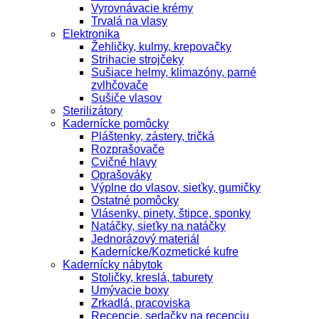
Vyrovnávacie krémy
Trvalá na vlasy
Elektronika
Žehličky, kulmy, krepovačky
Strihacie strojčeky
Sušiace helmy, klimazóny, parné
zvlhčovače
Sušiče vlasov
Sterilizátory
Kadernícke pomôcky
Pláštenky, zástery, tričká
Rozprašovače
Cvičné hlavy
Oprašováky
Výplne do vlasov, sieťky, gumičky
Ostatné pomôcky
Vlásenky, pinety, štipce, sponky
Natáčky, sieťky na natáčky
Jednorázový materiál
Kadernícke/Kozmetické kufre
Kadernícky nábytok
Stoličky, kreslá, taburety
Umývacie boxy
Zrkadlá, pracoviska
Recepcie, sedačky na recepciu