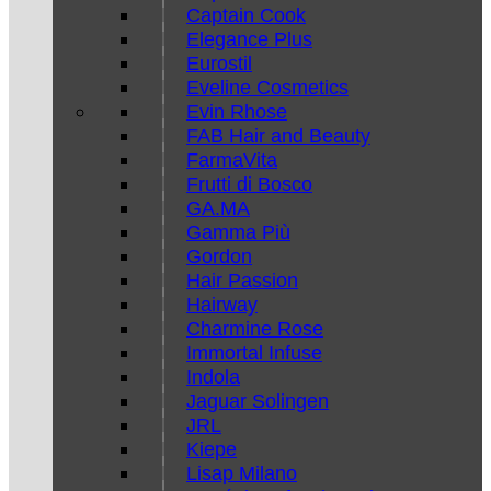
Captain Cook
Elegance Plus
Eurostil
Eveline Cosmetics
Evin Rhose
FAB Hair and Beauty
FarmaVita
Frutti di Bosco
GA.MA
Gamma Più
Gordon
Hair Passion
Hairway
Charmine Rose
Immortal Infuse
Indola
Jaguar Solingen
JRL
Kiepe
Lisap Milano