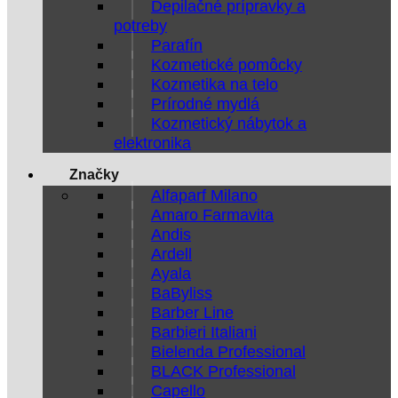
Depilačné prípravky a
potreby
Parafín
Kozmetické pomôcky
Kozmetika na telo
Prírodné mydlá
Kozmetický nábytok a
elektronika
Značky
Alfaparf Milano
Amaro Farmavita
Andis
Ardell
Ayala
BaByliss
Barber Line
Barbieri Italiani
Bielenda Professional
BLACK Professional
Capello