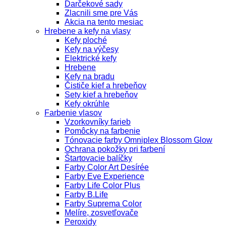
Darčekové sady
Zlacnili sme pre Vás
Akcia na tento mesiac
Hrebene a kefy na vlasy
Kefy ploché
Kefy na výčesy
Elektrické kefy
Hrebene
Kefy na bradu
Čističe kief a hrebeňov
Sety kief a hrebeňov
Kefy okrúhle
Farbenie vlasov
Vzorkovníky farieb
Pomôcky na farbenie
Tónovacie farby Omniplex Blossom Glow
Ochrana pokožky pri farbení
Štartovacie balíčky
Farby Color Art Desírée
Farby Eve Experience
Farby Life Color Plus
Farby B.Life
Farby Suprema Color
Melíre, zosvetľovače
Peroxidy