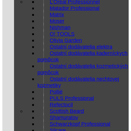
L’Oréal Professionnel
Matador Professional
Matrix
Moser
Nishman
O! TOOLS
Olivia Garden
Ostatní dodávatelia elektra
Ostatní dodávatelia kaderníckych
pomôcok
Ostatní dodávatelia kozmetických
pomôcok
Ostatní dodávatelia nechtovej
kozmetiky
Pollié
PULS Professional
Refectocil
Scottish Beard
Shamuratov
Schwarzkopf Professional
Silcare