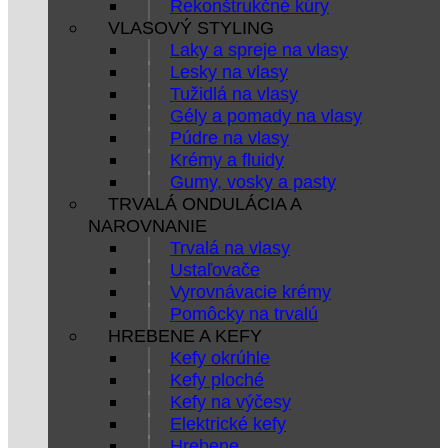
Rekonštrukčné kúry
VLASOVÝ STYLING
Laky a spreje na vlasy
Lesky na vlasy
Tužidlá na vlasy
Gély a pomady na vlasy
Púdre na vlasy
Krémy a fluidy
Gumy, vosky a pasty
TRVALÁ ONDULÁCIA A
NAROVNANIE
Trvalá na vlasy
Ustaľovače
Vyrovnávacie krémy
Pomôcky na trvalú
HREBENE A KEFY
Kefy okrúhle
Kefy ploché
Kefy na výčesy
Elektrické kefy
Hrebene