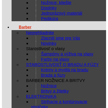
Nožnice, kliešte
Doplnky
Jednorázový materiál
Pedikúra
Barber
Neprehliadnite
Zlacnili sme pre Vás
Novinky
Starostlivosť o vlasy
Šampóny a výživa na vlasy
Farby na vlasy
STAROSTLIVOSŤ O BRADU A FÚZY
Krémy a mydlá na bradu
Brada a fúzy
BARBER NOŽNICE A BRITVY
Nožnice
Britvy a žiletky
ELEKTRONIKA
Strihacie a kontúrovacie
strojčeky