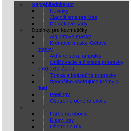
Neprehliadnite
Novinky
Zlacnili sme pre Vás
Darčekové sady
Doplnky pre kozmetičky
Alginátové masky
Krémové masky, Gélové
masky
Aktívne séra, ampulky
Odličovacie a čistiace prípravky
pred exfoliáciou
Toniká a tonizačné prípravky
Špeciálne ošetrujúce krémy a
fluid
Peelingy
Ošetrenie očného okolia
Farba na obočie
Riasy, trsy
Ošetrenie rúk