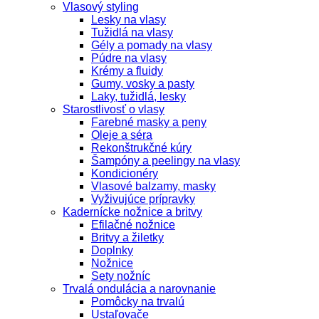
Vlasový styling
Lesky na vlasy
Tužidlá na vlasy
Gély a pomady na vlasy
Púdre na vlasy
Krémy a fluidy
Gumy, vosky a pasty
Laky, tužidlá, lesky
Starostlivosť o vlasy
Farebné masky a peny
Oleje a séra
Rekonštrukčné kúry
Šampóny a peelingy na vlasy
Kondicionéry
Vlasové balzamy, masky
Vyživujúce prípravky
Kadernícke nožnice a britvy
Efilačné nožnice
Britvy a žiletky
Doplnky
Nožnice
Sety nožníc
Trvalá ondulácia a narovnanie
Pomôcky na trvalú
Ustaľovače