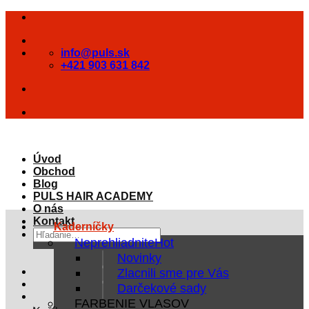
Skip
to
content
info@puls.sk
+421 903 631 842
Úvod
Obchod
Blog
PULS HAIR ACADEMY
O nás
Kontakt
Kaderníčky
Hľadať:
Neprehliadnite
Novinky
Zlacnili sme pre Vás
Darčekové sady
FARBENIE VLASOV