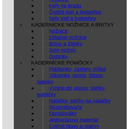
Kefy na bradu
Čističe kief a hrebeňov
Sety kief a hrebeňov
KADERNÍCKE NOŽNICE A BRITVY
Nožnice
Efilačné nožnice
Britvy a žiletky
Sety nožníc
Doplnky
KADERNÍCKE POMÔCKY
Pláštenky, zástery, tričká
Vlásenky, pinety, štipce,
sponky
Výplne do vlasov, sieťky,
gumičky
Natáčky, sieťky na natáčky
Rozprašovače
Oprašováky
Jednorázový materiál
Cvičné hlavy a statívy