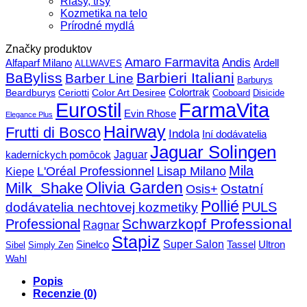
Riasy, trsy
Kozmetika na telo
Prírodné mydlá
Značky produktov
Amaro Farmavita
Andis
Alfaparf Milano
Ardell
ALLWAVES
BaByliss
Barbieri Italiani
Barber Line
Barburys
Beardburys
Ceriotti
Color Art Desiree
Colortrak
Cooboard
Disicide
FarmaVita
Eurostil
Evin Rhose
Elegance Plus
Hairway
Frutti di Bosco
Indola
Iní dodávatelia
Jaguar Solingen
Jaguar
kaderníckych pomôcok
Mila
L'Oréal Professionnel
Lisap Milano
Kiepe
Olivia Garden
Milk_Shake
Ostatní
Osis+
Pollié
PULS
dodávatelia nechtovej kozmetiky
Schwarzkopf Professional
Professional
Ragnar
Stapiz
Super Salon
Sinelco
Tassel
Ultron
Sibel
Simply Zen
Wahl
Popis
Recenzie (0)