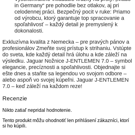
in Germany“ pre pohodlie bez otlakov, aj pri
celodennej práci. Bezpečný pocit v ruke: Priamo
od výrobcu, ktorý garantuje top spracovanie a
spoľahlivosť – každý detail je premyslený k
dokonalosti.
Exkluzívna kvalita z Nemecka – pre pravých pánov a
profesionálov
Zmeňte svoj prístup k strihaniu. Vstúpte
do sveta, kde každý detail hrá úlohu a kde záleží na
výsledku. Jaguar Nožnice J-ENTLEMEN 7.0 – symbol
elegancie, precíznosti a spoľahlivosti.
Objednajte si
ešte dnes a staňte sa legendou vo svojom odbore –
alebo aspoň vo svojej kúpeľni.
Jaguar J-ENTLEMEN
7.0
– keď záleží na každom reze!
Recenzie
Nikto zatiaľ nepridal hodnotenie.
Tento produkt môžu ohodnotiť len prihlásení zákazníci, ktorí
si ho kúpili.