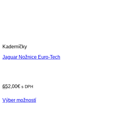
Kaderníčky
Jaguar Nožnice Euro-Tech
652,00
€
s DPH
Výber možností
Tento
produkt
má
viacero
variantov.
Možnosti