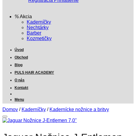
Registrácia
Prihlásenie
Akcia
Kaderníčky
Nechtárky
Barber
Kozmetičky
Úvod
Obchod
Blog
PULS HAIR ACADEMY
O nás
Kontakt
Menu
Domov
/
Kaderníčky
/
Kadernícke nožnice a britvy