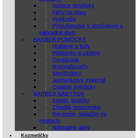
Holiace strojčeky
Fény na vlasy
Vysávače
Príslušenstvo k strojčekom a
náhradné diely
BARBER POMÔCKY
Hrebene a kefy
Pláštenky a zástery
Oprašovák
Rozprašovače
Sterilizátory
Jednorázový materiál
Ostatné pomôcky
BARBER NÁBYTOK
Kreslá, stoličky
Zrkadlá, pracoviská
Recepcie, sedačky na
recepciu
Náhradné diely
Kozmetičky