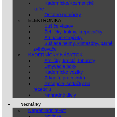
Kadernícke/Kozmetické
kufre
Ostatné pomôcky
ELEKTRONIKA
Sušiče vlasov
Žehličky, kulmy, krepovačky
Strihacie strojčeky
Sušiace helmy, klimazóny, parné
zvlhčovače
KADERNÍCKY NÁBYTOK
Stoličky, kreslá, taburety
Umývacie boxy
Kadernícke vozíky
Zrkadlá, pracoviská
Recepcie, sedačky na
recepciu
Náhradné diely
Nechtárky
Neprehliadnite
Novinky