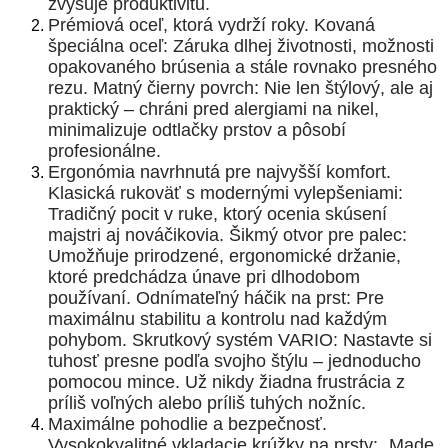
zvyšuje produktivitu.
Prémiová oceľ, ktorá vydrží roky. Kovaná
špeciálna oceľ: Záruka dlhej životnosti, možnosti
opakovaného brúsenia a stále rovnako presného
rezu. Matný čierny povrch: Nie len štýlový, ale aj
praktický – chráni pred alergiami na nikel,
minimalizuje odtlačky prstov a pôsobí
profesionálne.
Ergonómia navrhnutá pre najvyšší komfort.
Klasická rukoväť s modernými vylepšeniami:
Tradičný pocit v ruke, ktorý ocenia skúsení
majstri aj nováčikovia. Šikmý otvor pre palec:
Umožňuje prirodzené, ergonomické držanie,
ktoré predchádza únave pri dlhodobom
používaní. Odnímateľný háčik na prst: Pre
maximálnu stabilitu a kontrolu nad každým
pohybom. Skrutkový systém VARIO: Nastavte si
tuhosť presne podľa svojho štýlu – jednoducho
pomocou mince. Už nikdy žiadna frustrácia z
príliš voľných alebo príliš tuhých nožníc.
Maximálne pohodlie a bezpečnosť.
Vysokokvalitné vkladacie krúžky na prsty: „Made