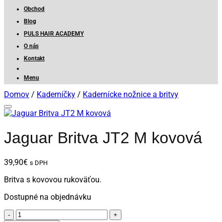
Obchod
Blog
PULS HAIR ACADEMY
O nás
Kontakt
Menu
Domov
/
Kaderníčky
/
Kadernícke nožnice a britvy
Jaguar Britva JT2 M kovová
39,90
€
s DPH
Britva s kovovou rukoväťou.
Dostupné na objednávku
množstvo