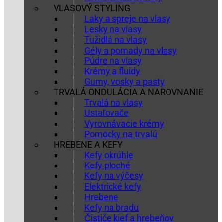
VLASOVÝ STYLING
Laky a spreje na vlasy
Lesky na vlasy
Tužidlá na vlasy
Gély a pomady na vlasy
Púdre na vlasy
Krémy a fluidy
Gumy, vosky a pasty
TRVALÁ ONDULÁCIA A NAROVNANIE
Trvalá na vlasy
Ustaľovače
Vyrovnávacie krémy
Pomôcky na trvalú
HREBENE A KEFY
Kefy okrúhle
Kefy ploché
Kefy na výčesy
Elektrické kefy
Hrebene
Kefy na bradu
Čističe kief a hrebeňov