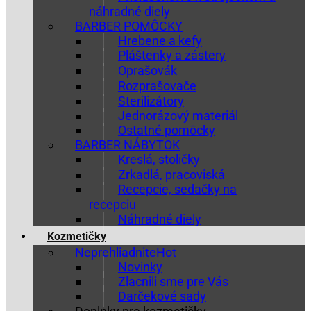
náhradné diely
BARBER POMÔCKY
Hrebene a kefy
Pláštenky a zástery
Oprašovák
Rozprašovače
Sterilizátory
Jednorázový materiál
Ostatné pomôcky
BARBER NÁBYTOK
Kreslá, stoličky
Zrkadlá, pracoviská
Recepcie, sedačky na
recepciu
Náhradné diely
Kozmetičky
Neprehliadnite
Novinky
Zlacnili sme pre Vás
Darčekové sady