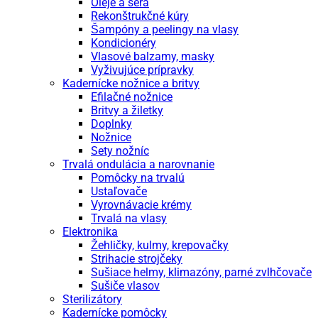
Oleje a séra
Rekonštrukčné kúry
Šampóny a peelingy na vlasy
Kondicionéry
Vlasové balzamy, masky
Vyživujúce prípravky
Kadernícke nožnice a britvy
Efilačné nožnice
Britvy a žiletky
Doplnky
Nožnice
Sety nožníc
Trvalá ondulácia a narovnanie
Pomôcky na trvalú
Ustaľovače
Vyrovnávacie krémy
Trvalá na vlasy
Elektronika
Žehličky, kulmy, krepovačky
Strihacie strojčeky
Sušiace helmy, klimazóny, parné zvlhčovače
Sušiče vlasov
Sterilizátory
Kadernícke pomôcky