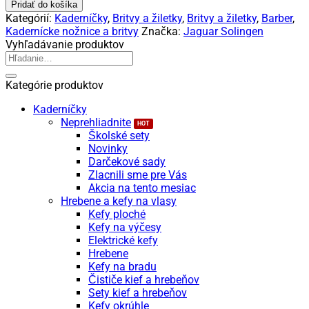
Jaguar
Pridať do košíka
Britva
Kategórií:
Kaderníčky
,
Britvy a žiletky
,
Britvy a žiletky
,
Barber
,
JT2
Kadernícke nožnice a britvy
Značka:
Jaguar Solingen
M
Vyhľadávanie produktov
kovová
Hľadať:
Kategórie produktov
Kaderníčky
Neprehliadnite
Školské sety
Novinky
Darčekové sady
Zlacnili sme pre Vás
Akcia na tento mesiac
Hrebene a kefy na vlasy
Kefy ploché
Kefy na výčesy
Elektrické kefy
Hrebene
Kefy na bradu
Čističe kief a hrebeňov
Sety kief a hrebeňov
Kefy okrúhle