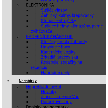
ELEKTRONIKA
Sušiče vlasov
Žehličky, kulmy, krepovačky
Strihacie strojčeky
Sušiace helmy, klimazóny, parné
zvlhčovače
KADERNÍCKY NÁBYTOK
Stoličky, kreslá, taburety
Umývacie boxy
Kadernícke vozíky
Zrkadlá, pracoviská
Recepcie, sedačky na
recepciu
Náhradné diely
Nechtárky
Neprehliadnite
Novinky
Zlacnili sme pre Vás
Darčekové sady
Doplnky pre nechtárky