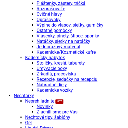
Pláštenky, zástery, tričká
Rozprašovače
Cvičné hlavy
Oprašováky
Výplne do vlasov, sieťky, gumičky
Ostatné pomôcky
Vlásenky, pinety, štipce, sponky
Natáčky, sieťky na natáčky
Jednorázový materiál
Kadernícke/Kozmetické kufre
Kadernícky nábytok
Stoličky, kreslá, taburety
Umývacie boxy
Zrkadlá, pracoviska
Recepcie, sedačky na recepciu
Náhradné diely
Kadernícke vozíky
Nechtárky
Neprehliadnite
Novinky
Zlacnili sme pre Vás
Nechtové tipy, šablóny
Gél