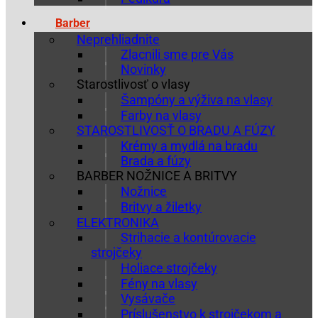
Barber
Neprehliadnite
Zlacnili sme pre Vás
Novinky
Starostlivosť o vlasy
Šampóny a výživa na vlasy
Farby na vlasy
STAROSTLIVOSŤ O BRADU A FÚZY
Krémy a mydlá na bradu
Brada a fúzy
BARBER NOŽNICE A BRITVY
Nožnice
Britvy a žiletky
ELEKTRONIKA
Strihacie a kontúrovacie
strojčeky
Holiace strojčeky
Fény na vlasy
Vysávače
Príslušenstvo k strojčekom a