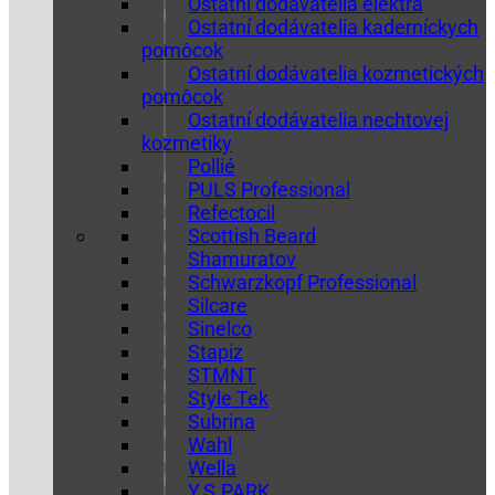
Ostatní dodávatelia elektra
Ostatní dodávatelia kaderníckych
pomôcok
Ostatní dodávatelia kozmetických
pomôcok
Ostatní dodávatelia nechtovej
kozmetiky
Pollié
PULS Professional
Refectocil
Scottish Beard
Shamuratov
Schwarzkopf Professional
Silcare
Sinelco
Stapiz
STMNT
Style Tek
Subrina
Wahl
Wella
Y.S.PARK