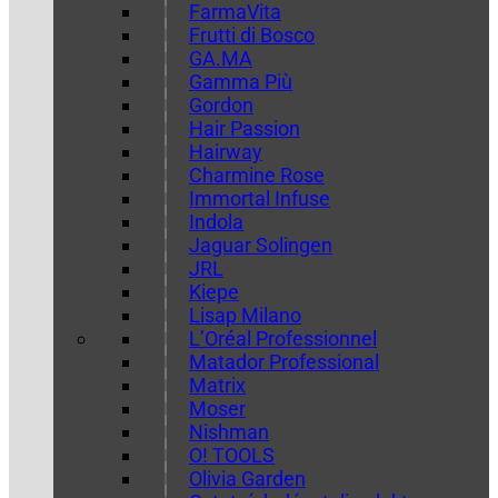
FarmaVita
Frutti di Bosco
GA.MA
Gamma Più
Gordon
Hair Passion
Hairway
Charmine Rose
Immortal Infuse
Indola
Jaguar Solingen
JRL
Kiepe
Lisap Milano
L’Oréal Professionnel
Matador Professional
Matrix
Moser
Nishman
O! TOOLS
Olivia Garden