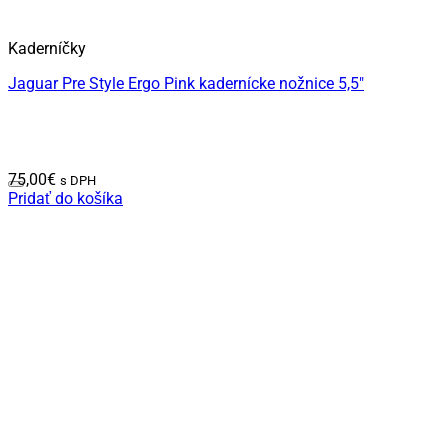
Kaderníčky
Jaguar Pre Style Ergo Pink kadernícke nožnice 5,5″
75,00
€
s DPH
Pridať do košíka