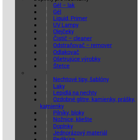
Gél – lak
Gél
Liquid, Primer
UV Lampy
Olejčeky
Čistič – cleaner
Odstraňovač – remover
Odlakovač
Ošetrujúce výrobky
Štetce
Nechtové tipy, šablóny
Laky
Lepidlá na nechty
Ozdobné glitre, kamienky, prášky,
kamienky
Pilníky, bloky
Nožnice, kliešte
Doplnky
Jednorázový materiál
Pedikúra