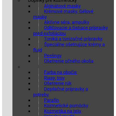
Doplnky pre kozmetičky
Alginátové masky
Krémové masky, Gélové
masky
Aktívne séra, ampulky
Odličovacie a čistiace prípravky
pred exfoliáciou
Toniká a tonizačné prípravky
Špeciálne ošetrujúce krémy a
fluid
Peelingy
Ošetrenie očného okolia
Farba na obočie
Riasy, trsy
Ošetrenie rúk
Depilačné prípravky a
potreby
Parafín
Kozmetické pomôcky
Kozmetika na telo