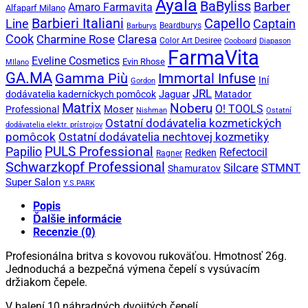
Ayala
BaByliss
Barber
Amaro Farmavita
Alfaparf Milano
Capello
Barbieri Italiani
Captain
Line
Beardburys
Barburys
Cook
Charmine Rose
Claresa
Color Art Desiree
Cooboard
Diapason
FarmaVita
Eveline Cosmetics
Evin Rhose
MIlano
GA.MA
Gamma Più
Immortal Infuse
Iní
Gordon
JRL
Jaguar
dodávatelia kaderníckych pomôcok
Matador
Matrix
Noberu
O! TOOLS
Moser
Professional
Nishman
Ostatní
Ostatní dodávatelia kozmetických
dodávatelia elektr. prístrojov
pomôcok
Ostatní dodávatelia nechtovej kozmetiky
PULS Professional
Papilio
Refectocil
Redken
Ragner
Schwarzkopf Professional
STMNT
Silcare
Shamuratov
Super Salon
Y.S.PARK
Popis
Ďalšie informácie
Recenzie (0)
Profesionálna britva s kovovou rukoväťou. Hmotnosť 26g.
Jednoduchá a bezpečná výmena čepelí s vysúvacím
držiakom čepele.
V balení 10 náhradných dvojitých čepelí.