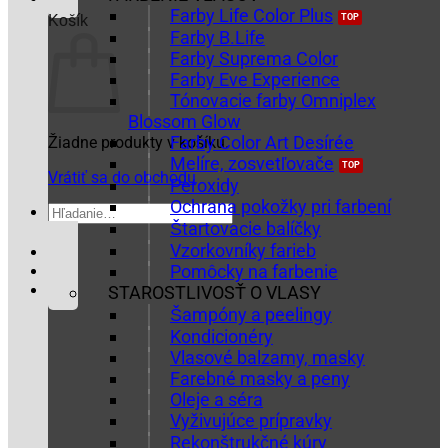
Farby Life Color Plus
Košík
Farby B.Life
Farby Suprema Color
Farby Eve Experience
Tónovacie farby Omniplex
Blossom Glow
Farby Color Art Desírée
Žiadne produkty v košíku.
Melíre, zosvetľovače
Vrátiť sa do obchodu
Peroxidy
Ochrana pokožky pri farbení
Hľadať:
Štartovacie balíčky
Vzorkovníky farieb
Pomôcky na farbenie
STAROSTLIVOSŤ O VLASY
Šampóny a peelingy
Kondicionéry
Vlasové balzamy, masky
Farebné masky a peny
Oleje a séra
Vyživujúce prípravky
Rekonštrukčné kúry