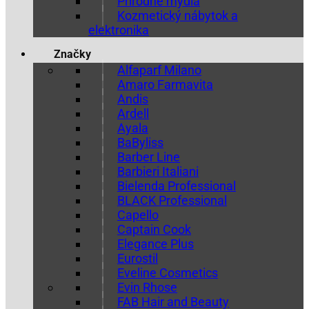
Prírodné mydlá
Kozmetický nábytok a
elektronika
Značky
Alfaparf Milano
Amaro Farmavita
Andis
Ardell
Ayala
BaByliss
Barber Line
Barbieri Italiani
Bielenda Professional
BLACK Professional
Capello
Captain Cook
Elegance Plus
Eurostil
Eveline Cosmetics
Evin Rhose
FAB Hair and Beauty