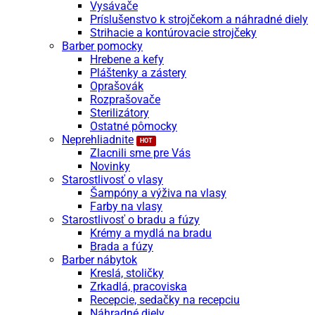
Vysávače
Príslušenstvo k strojčekom a náhradné diely
Strihacie a kontúrovacie strojčeky
Barber pomocky
Hrebene a kefy
Pláštenky a zástery
Oprašovák
Rozprašovače
Sterilizátory
Ostatné pômocky
Neprehliadnite
Zlacnili sme pre Vás
Novinky
Starostlivosť o vlasy
Šampóny a výživa na vlasy
Farby na vlasy
Starostlivosť o bradu a fúzy
Krémy a mydlá na bradu
Brada a fúzy
Barber nábytok
Kreslá, stoličky
Zrkadlá, pracoviska
Recepcie, sedačky na recepciu
Náhradné diely