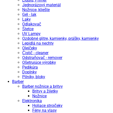
Liquid, Primer
Jednorázový materiál
Nožnice, kliešte
Gél - lak
Laky
Odlakovač
Štetce
UV Lampy
Ozdobné glitre, kamienky, prášky, kamienky
Lepidlá na nechty
Olejčeky
Čistič - cleaner
Odstraňovač - remover
Ošetrujúce výrobky
Pedikúra
Doplnky
Pilníky, bloky
Barber
Barber nožnice a britvy
Britvy a žiletky
Nožnice
Elektronika
Holiace strojčeky
Fény na vlasy