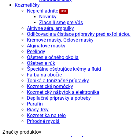
Kozmetičky
Neprehliadnite
Novinky
Zlacnili sme pre Vás
Aktívne séra, ampulky
Odličovacie a čistiace prípravky pred exfoliáciou
Krémové masky, Gélové masky
Alginátové masky
Peelingy
Ošetrenie očného okolia
Ošetrenie rúk
Špeciálne ošetrujúce krémy a fluid
Farba na obočie
Toniká a tonizačné prípravky
Kozmetické pomôcky
Kozmetický nábytok a elektronika
Depilačné prípravky a potreby
Parafín
Riasy, trsy
Kozmetika na telo
Prírodné mydlá
Značky produktov