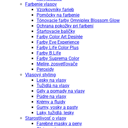
Farbenie vlasov
Vzorkovníky farieb
Pomôcky na farbenie
Tónovacie farby Omniplex Blossom Glow
Ochrana pokožky pri farbení
Štartovacie balíčky
Farby Color Art Desírée
Farby Eve Experience
Farby Life Color Plus
Farby B.Life
Farby Suprema Color
Melíre, zosvetľovače
Peroxidy
Vlasový styling
Lesky na vlasy
Tužidlá na vlasy
Gély a pomady na vlasy
Púdre na vlasy
Krémy a fluidy
Gumy, vosky a pasty
Laky, tužidlá, lesky
Starostlivosť o vlasy
Farebné masky a peny