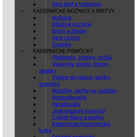
Sety kief a hrebeňov
KADERNÍCKE NOŽNICE A BRITVY
Nožnice
Efilačné nožnice
Britvy a žiletky
Sety nožníc
Doplnky
KADERNÍCKE POMÔCKY
Pláštenky, zástery, tričká
Vlásenky, pinety, štipce,
sponky
Výplne do vlasov, sieťky,
gumičky
Natáčky, sieťky na natáčky
Rozprašovače
Oprašováky
Jednorázový materiál
Cvičné hlavy a statívy
Kadernícke/Kozmetické
kufre
Ostatné pomôcky