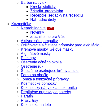
Barber nábytok
Kreslá, stoličky
Zrkadlá, pracoviska
Recepcie, sedačky na recepciu
Náhradné diely
Kozmetičky
Neprehliadnite
Novinky
Zlacnili sme pre Vás
Aktívne séra, ampulky
Odličovacie a čistiace prípravky pred exfoliáciou
Krémové masky, Gélové masky
Alginátové masky
Peelingy
Ošetrenie očného okolia
Ošetrenie rúk
Špeciálne ošetrujúce krémy a fluid
Farba na obočie
Toniká a tonizačné prípravky
Kozmetické pomôcky
Kozmetický nábytok a elektronika
Depilačné prípravky a potreby
Parafín
Riasy, trsy
Kozmetika na telo