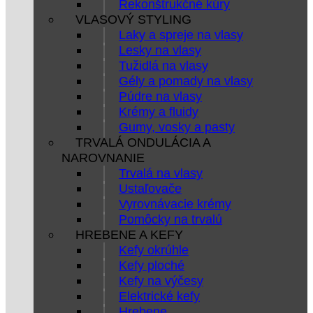
Rekonštrukčné kúry
VLASOVÝ STYLING
Laky a spreje na vlasy
Lesky na vlasy
Tužidlá na vlasy
Gély a pomady na vlasy
Púdre na vlasy
Krémy a fluidy
Gumy, vosky a pasty
TRVALÁ ONDULÁCIA A
NAROVNANIE
Trvalá na vlasy
Ustaľovače
Vyrovnávacie krémy
Pomôcky na trvalú
HREBENE A KEFY
Kefy okrúhle
Kefy ploché
Kefy na výčesy
Elektrické kefy
Hrebene