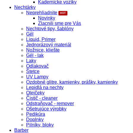
Kadernícke vozíky
Nechtárky
Neprehliadnite
Novinky
Zlacnili sme pre Vás
Nechtové tipy, šablóny
Gél
Liquid, Primer
Jednorázový materiál
Nožnice, kliešte
Gél - lak
Laky
Odlakovač
Štetce
UV Lampy
Ozdobné glitre, kamienky, prášky, kamienky
Lepidlá na nechty
Olejčeky
Čistič - cleaner
Odstraňovač - remover
Ošetrujúce výrobky
Pedikúra
Doplnky
Pilníky, bloky
Barber