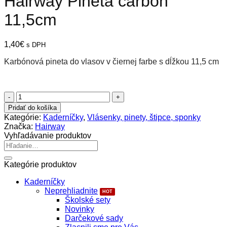
Hairway Pineta carbon
11,5cm
1,40
€
s DPH
Karbónová pineta do vlasov v čiernej farbe s dĺžkou 11,5 cm
množstvo
Hairway
Pridať do košíka
Pineta
Kategórie:
Kaderníčky
,
Vlásenky, pinety, štipce, sponky
carbon
Značka:
Hairway
11,5cm
Vyhľadávanie produktov
Hľadať:
Kategórie produktov
Kaderníčky
Neprehliadnite
Školské sety
Novinky
Darčekové sady