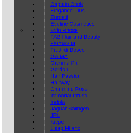
Captain Cook
Elegance Plus
Eurostil
Eveline Cosmetics
Evin Rhose
FAB Hair and Beauty
FarmaVita
Frutti di Bosco
GA.MA
Gamma Più
Gordon
Hair Passion
Hairway
Charmine Rose
Immortal Infuse
Indola
Jaguar Solingen
JRL
Kiepe
Lisap Milano