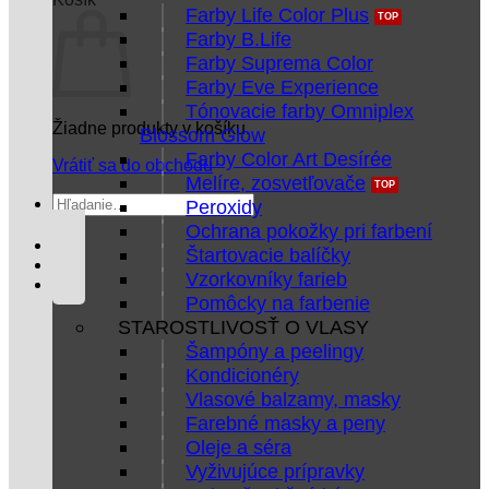
Farby Life Color Plus
Farby B.Life
Farby Suprema Color
Farby Eve Experience
Tónovacie farby Omniplex
Žiadne produkty v košíku.
Blossom Glow
Farby Color Art Desírée
Vrátiť sa do obchodu
Melíre, zosvetľovače
Hľadať:
Peroxidy
Ochrana pokožky pri farbení
Štartovacie balíčky
Vzorkovníky farieb
Pomôcky na farbenie
STAROSTLIVOSŤ O VLASY
Šampóny a peelingy
Kondicionéry
Vlasové balzamy, masky
Farebné masky a peny
Oleje a séra
Vyživujúce prípravky