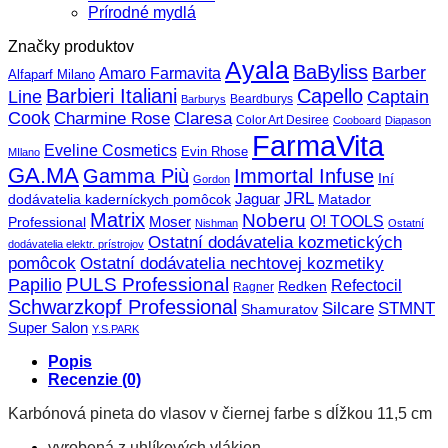
Prírodné mydlá
Značky produktov
Ayala
BaByliss
Barber
Amaro Farmavita
Alfaparf Milano
Barbieri Italiani
Capello
Line
Captain
Beardburys
Barburys
Cook
Charmine Rose
Claresa
Color Art Desiree
Cooboard
Diapason
FarmaVita
Eveline Cosmetics
Evin Rhose
MIlano
GA.MA
Gamma Più
Immortal Infuse
Iní
Gordon
JRL
Jaguar
dodávatelia kaderníckych pomôcok
Matador
Matrix
Noberu
O! TOOLS
Moser
Professional
Nishman
Ostatní
Ostatní dodávatelia kozmetických
dodávatelia elektr. prístrojov
pomôcok
Ostatní dodávatelia nechtovej kozmetiky
PULS Professional
Papilio
Refectocil
Redken
Ragner
Schwarzkopf Professional
STMNT
Silcare
Shamuratov
Super Salon
Y.S.PARK
Popis
Recenzie (0)
Karbónová pineta do vlasov v čiernej farbe s dĺžkou 11,5 cm
vyrobená z uhlíkových vlákien