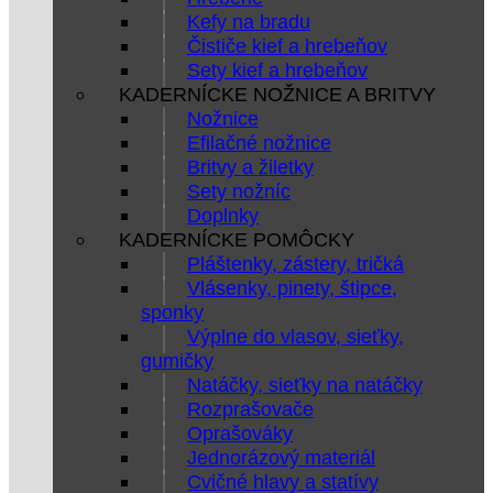
Kefy na bradu
Čističe kief a hrebeňov
Sety kief a hrebeňov
KADERNÍCKE NOŽNICE A BRITVY
Nožnice
Efilačné nožnice
Britvy a žiletky
Sety nožníc
Doplnky
KADERNÍCKE POMÔCKY
Pláštenky, zástery, tričká
Vlásenky, pinety, štipce,
sponky
Výplne do vlasov, sieťky,
gumičky
Natáčky, sieťky na natáčky
Rozprašovače
Oprašováky
Jednorázový materiál
Cvičné hlavy a statívy