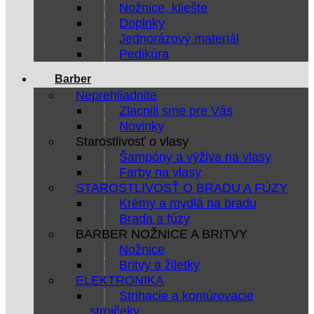
Nožnice, kliešte
Doplnky
Jednorázový materiál
Pedikúra
Barber
Neprehliadnite
Zlacnili sme pre Vás
Novinky
Starostlivosť o vlasy
Šampóny a výživa na vlasy
Farby na vlasy
STAROSTLIVOSŤ O BRADU A FÚZY
Krémy a mydlá na bradu
Brada a fúzy
BARBER NOŽNICE A BRITVY
Nožnice
Britvy a žiletky
ELEKTRONIKA
Strihacie a kontúrovacie
strojčeky