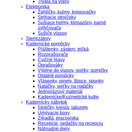
Trvalá na vlasy
Elektronika
Žehličky, kulmy, krepovačky
Strihacie strojčeky
Sušiace helmy, klimazóny, parné
zvlhčovače
Sušiče vlasov
Sterilizátory
Kadernícke pomôcky
Pláštenky, zástery, tričká
Rozprašovače
Cvičné hlavy
Oprašováky
Výplne do vlasov, sieťky, gumičky
Ostatné pomôcky
Vlásenky, pinety, štipce, sponky
Natáčky, sieťky na natáčky
Jednorázový materiál
Kadernícke/Kozmetické kufre
Kadernícky nábytok
Stoličky, kreslá, taburety
Umývacie boxy
Zrkadlá, pracoviska
Recepcie, sedačky na recepciu
Náhradné diely