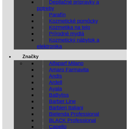
Depilačné prípravky a
potreby
Parafín
Kozmetické pomôcky
Kozmetika na telo
Prírodné mydlá
Kozmetický nábytok a
elektronika
Značky
Alfaparf Milano
Amaro Farmavita
Andis
Ardell
Ayala
BaByliss
Barber Line
Barbieri Italiani
Bielenda Professional
BLACK Professional
Capello