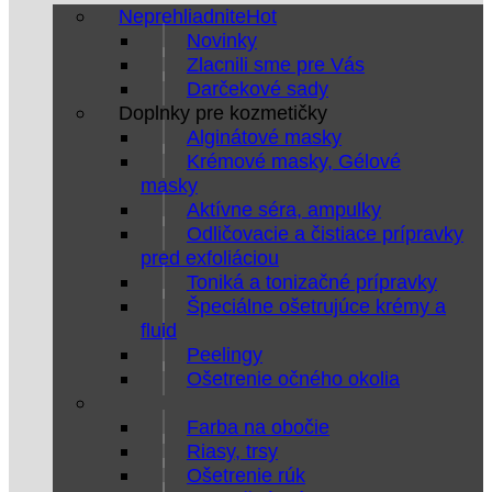
Neprehliadnite
Novinky
Zlacnili sme pre Vás
Darčekové sady
Doplnky pre kozmetičky
Alginátové masky
Krémové masky, Gélové
masky
Aktívne séra, ampulky
Odličovacie a čistiace prípravky
pred exfoliáciou
Toniká a tonizačné prípravky
Špeciálne ošetrujúce krémy a
fluid
Peelingy
Ošetrenie očného okolia
Farba na obočie
Riasy, trsy
Ošetrenie rúk