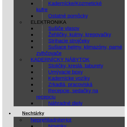
Kadernícke/Kozmetické
kufre
Ostatné pomôcky
ELEKTRONIKA
Sušiče vlasov
Žehličky, kulmy, krepovačky
Strihacie strojčeky
Sušiace helmy, klimazóny, parné
zvlhčovače
KADERNÍCKY NÁBYTOK
Stoličky, kreslá, taburety
Umývacie boxy
Kadernícke vozíky
Zrkadlá, pracoviská
Recepcie, sedačky na
recepciu
Náhradné diely
Nechtárky
Neprehliadnite
Novinky