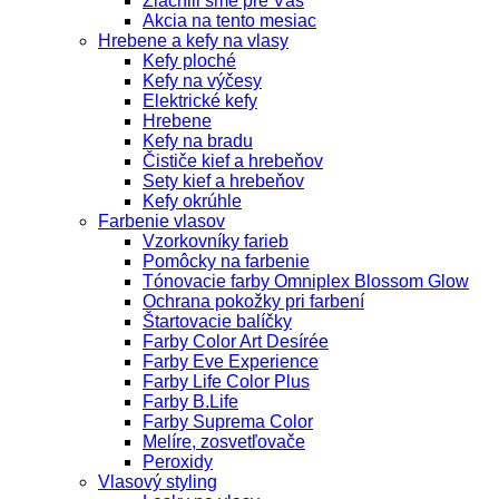
Zlacnili sme pre Vás
Akcia na tento mesiac
Hrebene a kefy na vlasy
Kefy ploché
Kefy na výčesy
Elektrické kefy
Hrebene
Kefy na bradu
Čističe kief a hrebeňov
Sety kief a hrebeňov
Kefy okrúhle
Farbenie vlasov
Vzorkovníky farieb
Pomôcky na farbenie
Tónovacie farby Omniplex Blossom Glow
Ochrana pokožky pri farbení
Štartovacie balíčky
Farby Color Art Desírée
Farby Eve Experience
Farby Life Color Plus
Farby B.Life
Farby Suprema Color
Melíre, zosvetľovače
Peroxidy
Vlasový styling