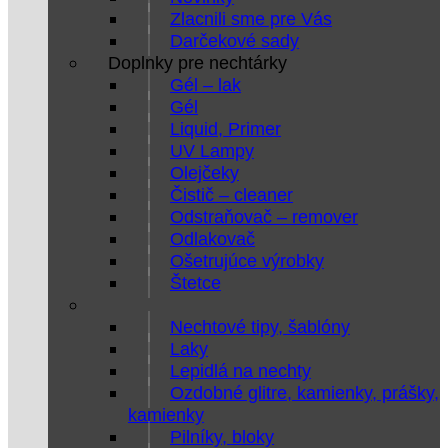
Zlacnili sme pre Vás
Darčekové sady
Doplnky pre nechtárky
Gél – lak
Gél
Liquid, Primer
UV Lampy
Olejčeky
Čistič – cleaner
Odstraňovač – remover
Odlakovač
Ošetrujúce výrobky
Štetce
Nechtové tipy, šablóny
Laky
Lepidlá na nechty
Ozdobné glitre, kamienky, prášky,
kamienky
Pilníky, bloky