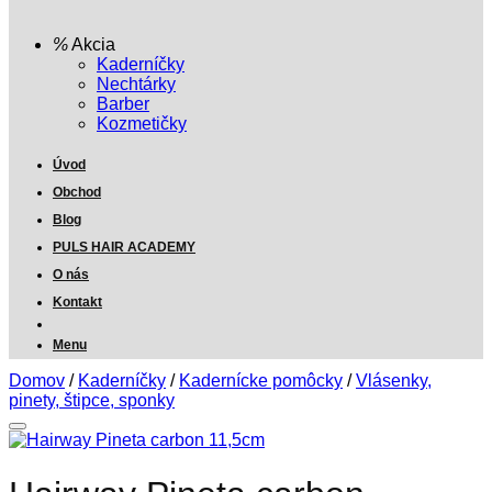
Akcia
Kaderníčky
Nechtárky
Barber
Kozmetičky
Úvod
Obchod
Blog
PULS HAIR ACADEMY
O nás
Kontakt
Menu
Domov
/
Kaderníčky
/
Kadernícke pomôcky
/
Vlásenky,
pinety, štipce, sponky