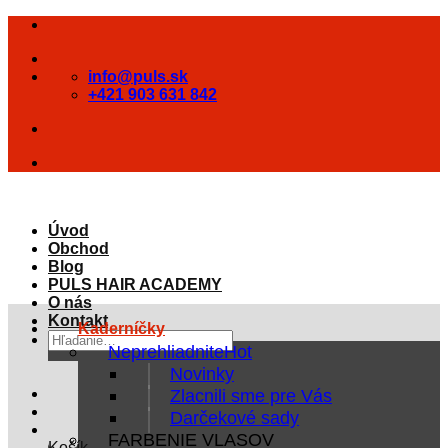
Skip
to
content
info@puls.sk
+421 903 631 842
Úvod
Obchod
Blog
PULS HAIR ACADEMY
O nás
Kontakt
Kaderníčky
Hľadať:
Neprehliadnite
Novinky
Zlacnili sme pre Vás
Darčekové sady
FARBENIE VLASOV
Košík