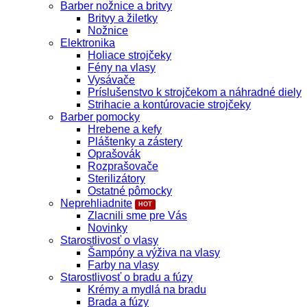
Barber nožnice a britvy
Britvy a žiletky
Nožnice
Elektronika
Holiace strojčeky
Fény na vlasy
Vysávače
Príslušenstvo k strojčekom a náhradné diely
Strihacie a kontúrovacie strojčeky
Barber pomocky
Hrebene a kefy
Pláštenky a zástery
Oprašovák
Rozprašovače
Sterilizátory
Ostatné pômocky
Neprehliadnite
Zlacnili sme pre Vás
Novinky
Starostlivosť o vlasy
Šampóny a výživa na vlasy
Farby na vlasy
Starostlivosť o bradu a fúzy
Krémy a mydlá na bradu
Brada a fúzy