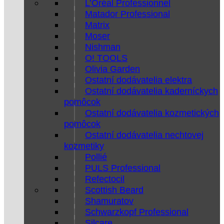
L’Oréal Professionnel
Matador Professional
Matrix
Moser
Nishman
O! TOOLS
Olivia Garden
Ostatní dodávatelia elektra
Ostatní dodávatelia kaderníckych
pomôcok
Ostatní dodávatelia kozmetických
pomôcok
Ostatní dodávatelia nechtovej
kozmetiky
Pollié
PULS Professional
Refectocil
Scottish Beard
Shamuratov
Schwarzkopf Professional
Silcare