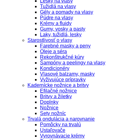
Lesky na vlasy
Tužidlá na vlasy
Gély a pomady na vlasy
Púdre na vlasy
Krémy a fluidy
Gumy, vosky a pasty
Laky, tužidlá, lesky
Starostlivosť o vlasy
Farebné masky a peny
Oleje a séra
Rekonštrukčné kúry
Šampóny a peelingy na vlasy
Kondicionéry
Vlasové balzamy, masky
Vyživujúce prípravky
Kadernícke nožnice a britvy
Efilačné nožnice
Britvy a žiletky
Doplnky
Nožnice
Sety nožníc
Trvalá ondulácia a narovnanie
Pomôcky na trvalú
Ustaľovače
Vyrovnávacie krémy