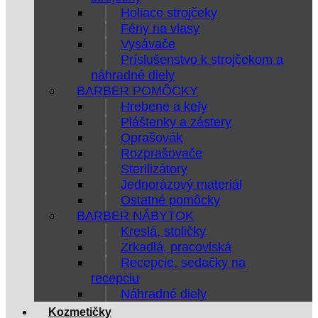
Holiace strojčeky
Fény na vlasy
Vysávače
Príslušenstvo k strojčekom a
náhradné diely
BARBER POMÔCKY
Hrebene a kefy
Pláštenky a zástery
Oprašovák
Rozprašovače
Sterilizátory
Jednorázový materiál
Ostatné pomôcky
BARBER NÁBYTOK
Kreslá, stoličky
Zrkadlá, pracoviská
Recepcie, sedačky na
recepciu
Náhradné diely
Kozmetičky