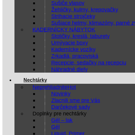
Sušiče vlasov
Žehličky, kulmy, krepovačky
Strihacie strojčeky
Sušiace helmy, klimazóny, parné 
KADERNÍCKY NÁBYTOK
Stoličky, kreslá, taburety
Umývacie boxy
Kadernícke vozíky
Zrkadlá, pracoviská
Recepcie, sedačky na recepciu
Náhradné diely
Nechtárky
Neprehliadnite
Novinky
Zlacnili sme pre Vás
Darčekové sady
Doplnky pre nechtárky
Gél – lak
Gél
Liquid, Primer