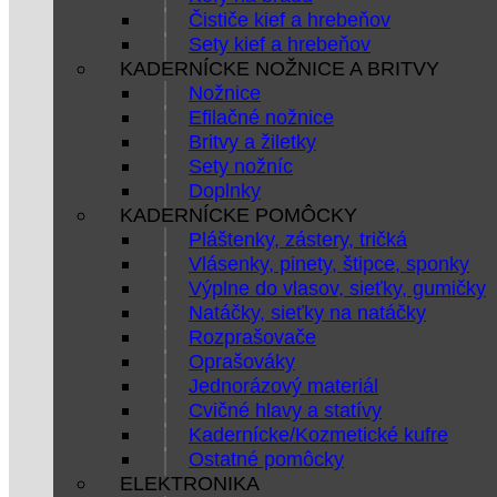
Čističe kief a hrebeňov
Sety kief a hrebeňov
KADERNÍCKE NOŽNICE A BRITVY
Nožnice
Efilačné nožnice
Britvy a žiletky
Sety nožníc
Doplnky
KADERNÍCKE POMÔCKY
Pláštenky, zástery, tričká
Vlásenky, pinety, štipce, sponky
Výplne do vlasov, sieťky, gumičky
Natáčky, sieťky na natáčky
Rozprašovače
Oprašováky
Jednorázový materiál
Cvičné hlavy a statívy
Kadernícke/Kozmetické kufre
Ostatné pomôcky
ELEKTRONIKA