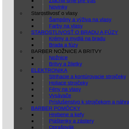
Zlacnili sme pre Vás
Novinky
Starostlivosť o vlasy
Šampóny a výživa na vlasy
Farby na vlasy
STAROSTLIVOSŤ O BRADU A FÚZY
Krémy a mydlá na bradu
Brada a fúzy
BARBER NOŽNICE A BRITVY
Nožnice
Britvy a žiletky
ELEKTRONIKA
Strihacie a kontúrovacie strojčeky
Holiace strojčeky
Fény na vlasy
Vysávače
Príslušenstvo k strojčekom a náhr
BARBER POMÔCKY
Hrebene a kefy
Pláštenky a zástery
Oprašovák