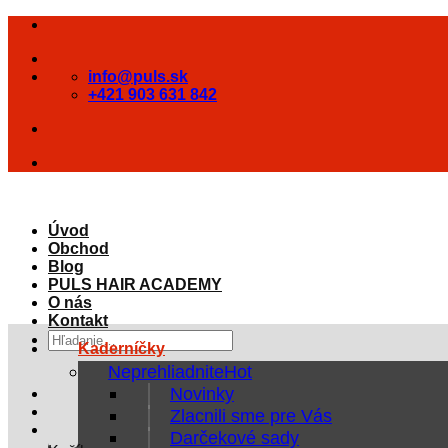
Skip
to
content
info@puls.sk
+421 903 631 842
Úvod
Obchod
Blog
PULS HAIR ACADEMY
O nás
Kontakt
Hľadať:
Kaderníčky
Neprehliadnite
Novinky
Zlacnili sme pre Vás
Darčekové sady