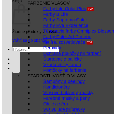
Košík
FARBENIE VLASOV
Farby Life Color Plus
Farby B.Life
Farby Suprema Color
Farby Eve Experience
Tónovacie farby Omniplex Blosso
Žiadne produkty v košíku.
Farby Color Art Desírée
Vrátiť sa do obchodu
Melíre, zosvetľovače
Peroxidy
Hľadať:
Ochrana pokožky pri farbení
Štartovacie balíčky
Vzorkovníky farieb
Pomôcky na farbenie
STAROSTLIVOSŤ O VLASY
Šampóny a peelingy
Kondicionéry
Vlasové balzamy, masky
Farebné masky a peny
Oleje a séra
Vyživujúce prípravky