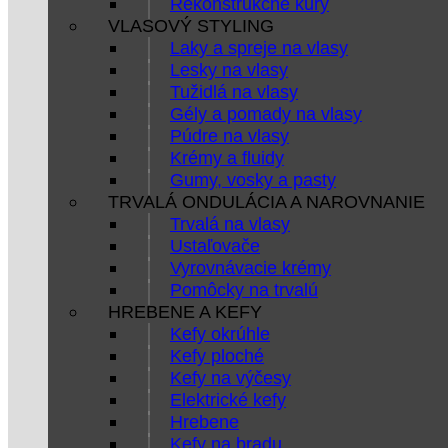
Rekonštrukčné kúry
VLASOVÝ STYLING
Laky a spreje na vlasy
Lesky na vlasy
Tužidlá na vlasy
Gély a pomady na vlasy
Púdre na vlasy
Krémy a fluidy
Gumy, vosky a pasty
TRVALÁ ONDULÁCIA A NAROVNANIE
Trvalá na vlasy
Ustaľovače
Vyrovnávacie krémy
Pomôcky na trvalú
HREBENE A KEFY
Kefy okrúhle
Kefy ploché
Kefy na výčesy
Elektrické kefy
Hrebene
Kefy na bradu