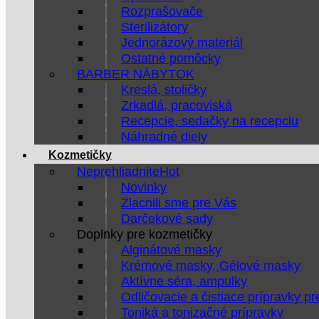
Rozprašovače
Sterilizátory
Jednorázový materiál
Ostatné pomôcky
BARBER NÁBYTOK
Kreslá, stoličky
Zrkadlá, pracoviská
Recepcie, sedačky na recepciu
Náhradné diely
Kozmetičky
Neprehliadnite
Novinky
Zlacnili sme pre Vás
Darčekové sady
Doplnky pre kozmetičky
Alginátové masky
Krémové masky, Gélové masky
Aktívne séra, ampulky
Odličovacie a čistiace prípravky pr
Toniká a tonizačné prípravky