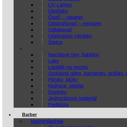
UV Lampy
Olejčeky
Čistič – cleaner
Odstraňovač – remover
Odlakovač
Ošetrujúce výrobky
Štetce
Nechtové tipy, šablóny
Laky
Lepidlá na nechty
Ozdobné glitre, kamienky, prášky,
Pilníky, bloky
Nožnice, kliešte
Doplnky
Jednorázový materiál
Pedikúra
Barber
Neprehliadnite