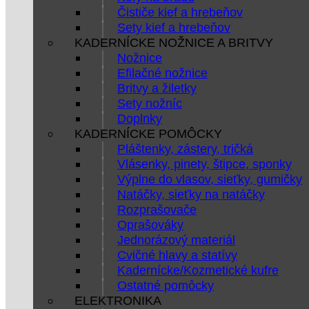
Čističe kief a hrebeňov
Sety kief a hrebeňov
KADERNÍCKE NOŽNICE A BRITVY
Nožnice
Efilačné nožnice
Britvy a žiletky
Sety nožníc
Doplnky
KADERNÍCKE POMÔCKY
Pláštenky, zástery, tričká
Vlásenky, pinety, štipce, sponky
Výplne do vlasov, sieťky, gumičky
Natáčky, sieťky na natáčky
Rozprašovače
Oprašováky
Jednorázový materiál
Cvičné hlavy a statívy
Kadernícke/Kozmetické kufre
Ostatné pomôcky
ELEKTRONIKA