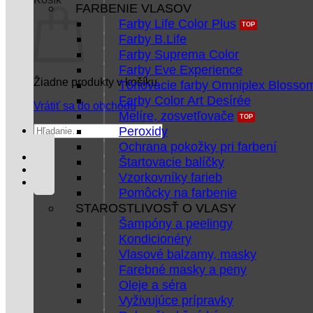
FARBENIE VLASOV
Farby Life Color Plus
Farby B.Life
Farby Suprema Color
Farby Eve Experience
Žiadne produkty v košíku.
Tónovacie farby Omniplex Blosso
Farby Color Art Desírée
Vrátiť sa do obchodu
Melíre, zosvetľovače
Hľadať:
Peroxidy
Ochrana pokožky pri farbení
Štartovacie balíčky
Vzorkovníky farieb
Pomôcky na farbenie
STAROSTLIVOSŤ O VLASY
Šampóny a peelingy
Kondicionéry
Vlasové balzamy, masky
Farebné masky a peny
Oleje a séra
Vyživujúce prípravky