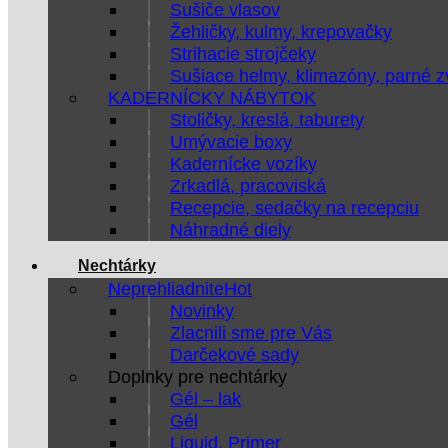
Sušiče vlasov
Žehličky, kulmy, krepovačky
Strihacie strojčeky
Sušiace helmy, klimazóny, parné 
KADERNÍCKY NÁBYTOK
Stoličky, kreslá, taburety
Umývacie boxy
Kadernícke vozíky
Zrkadlá, pracoviská
Recepcie, sedačky na recepciu
Náhradné diely
Nechtárky
Neprehliadnite
Novinky
Zlacnili sme pre Vás
Darčekové sady
Doplnky pre nechtárky
Gél – lak
Gél
Liquid, Primer