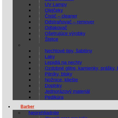
UV Lampy
Olejčeky
Čistič – cleaner
Odstraňovač – remover
Odlakovač
Ošetrujúce výrobky
Štetce
Nechtové tipy, šablóny
Laky
Lepidlá na nechty
Ozdobné glitre, kamienky, prášky,
Pilníky, bloky
Nožnice, kliešte
Doplnky
Jednorázový materiál
Pedikúra
Barber
Neprehliadnite