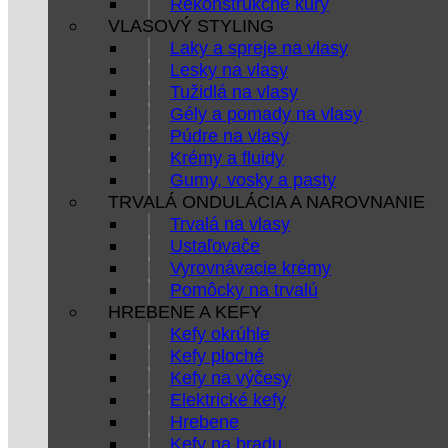
Rekonštrukčné kúry
VLASOVÝ STYLING
Laky a spreje na vlasy
Lesky na vlasy
Tužidlá na vlasy
Gély a pomady na vlasy
Púdre na vlasy
Krémy a fluidy
Gumy, vosky a pasty
TRVALÁ ONDULÁCIA A NAROVNANIE
Trvalá na vlasy
Ustaľovače
Vyrovnávacie krémy
Pomôcky na trvalú
HREBENE A KEFY
Kefy okrúhle
Kefy ploché
Kefy na výčesy
Elektrické kefy
Hrebene
Kefy na bradu