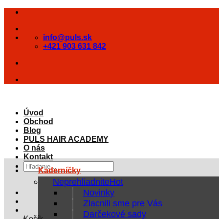
Skip
to
content
info@puls.sk
+421 903 631 842
Úvod
Obchod
Blog
PULS HAIR ACADEMY
O nás
Kontakt
Hľadať:
Kaderníčky
Neprehliadnite
Novinky
Zlacnili sme pre Vás
Darčekové sady
Košík