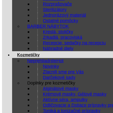
Rozprašovače
Sterilizátory
Jednorázový materiál
Ostatné pomôcky
BARBER NÁBYTOK
Kreslá, stoličky
Zrkadlá, pracoviská
Recepcie, sedačky na recepciu
Náhradné diely
Kozmetičky
Neprehliadnite
Novinky
Zlacnili sme pre Vás
Darčekové sady
Doplnky pre kozmetičky
Alginátové masky
Krémové masky, Gélové masky
Aktívne séra, ampulky
Odličovacie a čistiace prípravky pr
Toniká a tonizačné prípravky