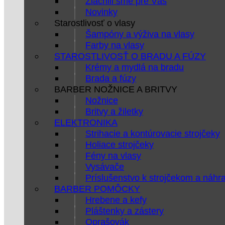
Zlacnili sme pre Vás
Novinky
Starostlivosť o vlasy
Šampóny a výživa na vlasy
Farby na vlasy
STAROSTLIVOSŤ O BRADU A FÚZY
Krémy a mydlá na bradu
Brada a fúzy
BARBER NOŽNICE A BRITVY
Nožnice
Britvy a žiletky
ELEKTRONIKA
Strihacie a kontúrovacie strojčeky
Holiace strojčeky
Fény na vlasy
Vysávače
Príslušenstvo k strojčekom a náhr
BARBER POMÔCKY
Hrebene a kefy
Pláštenky a zástery
Oprašovák