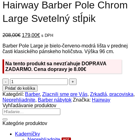
Hairway Barber Pole Chrom
Large Svetelný stĺpik
Pôvodná
Aktuálna
208,00
€
179,00
€
s DPH
cena
cena
Barber Pole Large je bielo-červeno-modrá lišta v prednej
bola:
je:
časti klasického pánskeho holičstva. Výška 96 cm.
208,00€.
179,00€.
Na tento produkt sa nevzťahuje DOPRAVA
ZADARMO. Cena dopravy je 8.00€
množstvo
Hairway
Pridať do košíka
Barber
Kategórií:
Barber
,
Zlacnili sme pre Vás
,
Zrkadlá, pracoviska
,
Pole
Neprehliadnite
,
Barber nábytok
Značka:
Hairway
Chrom
Vyhľadávanie produktov
Large
Hľadať:
Svetelný
stĺpik
Kategórie produktov
Kaderníčky
Neprehliadnite