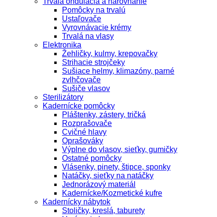
Trvalá ondulácia a narovnanie
Pomôcky na trvalú
Ustaľovače
Vyrovnávacie krémy
Trvalá na vlasy
Elektronika
Žehličky, kulmy, krepovačky
Strihacie strojčeky
Sušiace helmy, klimazóny, parné
zvlhčovače
Sušiče vlasov
Sterilizátory
Kadernícke pomôcky
Pláštenky, zástery, tričká
Rozprašovače
Cvičné hlavy
Oprašováky
Výplne do vlasov, sieťky, gumičky
Ostatné pomôcky
Vlásenky, pinety, štipce, sponky
Natáčky, sieťky na natáčky
Jednorázový materiál
Kadernícke/Kozmetické kufre
Kadernícky nábytok
Stoličky, kreslá, taburety