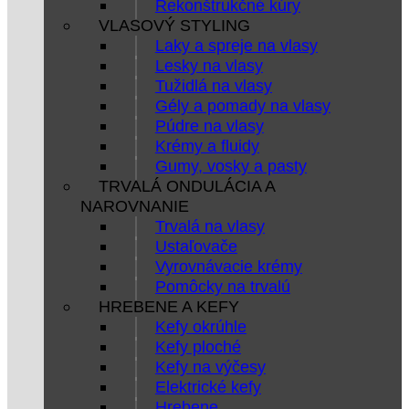
Rekonštrukčné kúry
VLASOVÝ STYLING
Laky a spreje na vlasy
Lesky na vlasy
Tužidlá na vlasy
Gély a pomady na vlasy
Púdre na vlasy
Krémy a fluidy
Gumy, vosky a pasty
TRVALÁ ONDULÁCIA A
NAROVNANIE
Trvalá na vlasy
Ustaľovače
Vyrovnávacie krémy
Pomôcky na trvalú
HREBENE A KEFY
Kefy okrúhle
Kefy ploché
Kefy na výčesy
Elektrické kefy
Hrebene