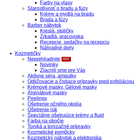
Farby na vlasy
Starostlivosť o bradu a fúzy
Krémy a mydlá na bradu
Brada a fúzy
Barber nábytok
Kreslá, stoličky
Zrkadlá, pracoviska
Recepcie, sedačky na recepciu
Náhradné diely
Kozmetičky
Neprehliadnite
Novinky
Zlacnili sme pre Vás
Aktívne séra, ampulky
Odličovacie a čistiace prípravky pred exfoliáciou
Krémové masky, Gélové masky
Alginátové masky
Peelingy
Ošetrenie očného okolia
Ošetrenie rúk
Špeciálne ošetrujúce krémy a fluid
Farba na obočie
Toniká a tonizačné prípravky
Kozmetické pomôcky
Kozmetický nábytok a elektronika