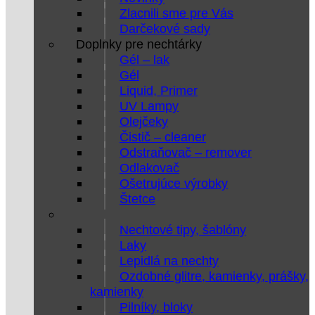
Zlacnili sme pre Vás
Darčekové sady
Doplnky pre nechtárky
Gél – lak
Gél
Liquid, Primer
UV Lampy
Olejčeky
Čistič – cleaner
Odstraňovač – remover
Odlakovač
Ošetrujúce výrobky
Štetce
Nechtové tipy, šablóny
Laky
Lepidlá na nechty
Ozdobné glitre, kamienky, prášky,
kamienky
Pilníky, bloky