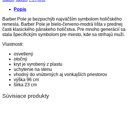
Popis
Barber Pole je bezpochýb najväčším symbolom holičského
remesla. Barber Pole je bielo-červeno-modrá lišta v prednej
časti klasického pánskeho holičstva. Pre mnoho generácií sa
stala špecifickým symbolom pre miesto, kde sa strihajú muži.
Vlastnosti:
osvetlený
otočný
kryt je vyrobený z plastu
uchytenie na stenu
vhodný do vnútorných aj vonkajších priestorov
výška 96 cm
šírka 23 cm
Súvisiace produkty