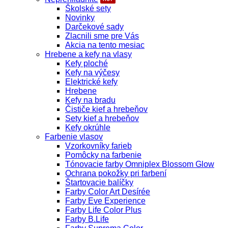
Školské sety
Novinky
Darčekové sady
Zlacnili sme pre Vás
Akcia na tento mesiac
Hrebene a kefy na vlasy
Kefy ploché
Kefy na výčesy
Elektrické kefy
Hrebene
Kefy na bradu
Čističe kief a hrebeňov
Sety kief a hrebeňov
Kefy okrúhle
Farbenie vlasov
Vzorkovníky farieb
Pomôcky na farbenie
Tónovacie farby Omniplex Blossom Glow
Ochrana pokožky pri farbení
Štartovacie balíčky
Farby Color Art Desírée
Farby Eve Experience
Farby Life Color Plus
Farby B.Life