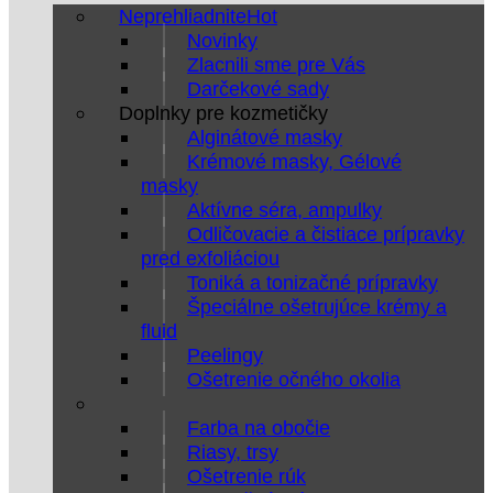
Neprehliadnite
Novinky
Zlacnili sme pre Vás
Darčekové sady
Doplnky pre kozmetičky
Alginátové masky
Krémové masky, Gélové
masky
Aktívne séra, ampulky
Odličovacie a čistiace prípravky
pred exfoliáciou
Toniká a tonizačné prípravky
Špeciálne ošetrujúce krémy a
fluid
Peelingy
Ošetrenie očného okolia
Farba na obočie
Riasy, trsy
Ošetrenie rúk