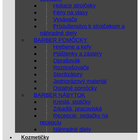
Holiace strojčeky
Fény na vlasy
Vysávače
Príslušenstvo k strojčekom a
náhradné diely
BARBER POMÔCKY
Hrebene a kefy
Pláštenky a zástery
Oprašovák
Rozprašovače
Sterilizátory
Jednorázový materiál
Ostatné pomôcky
BARBER NÁBYTOK
Kreslá, stoličky
Zrkadlá, pracoviská
Recepcie, sedačky na
recepciu
Náhradné diely
Kozmetičky