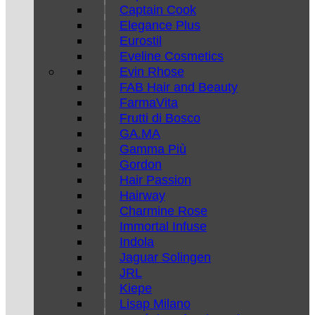
Captain Cook
Elegance Plus
Eurostil
Eveline Cosmetics
Evin Rhose
FAB Hair and Beauty
FarmaVita
Frutti di Bosco
GA.MA
Gamma Più
Gordon
Hair Passion
Hairway
Charmine Rose
Immortal Infuse
Indola
Jaguar Solingen
JRL
Kiepe
Lisap Milano