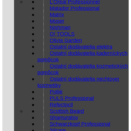
L’Oréal Professionnel
Matador Professional
Matrix
Moser
Nishman
O! TOOLS
Olivia Garden
Ostatní dodávatelia elektra
Ostatní dodávatelia kaderníckych
pomôcok
Ostatní dodávatelia kozmetických
pomôcok
Ostatní dodávatelia nechtovej
kozmetiky
Pollié
PULS Professional
Refectocil
Scottish Beard
Shamuratov
Schwarzkopf Professional
Silcare