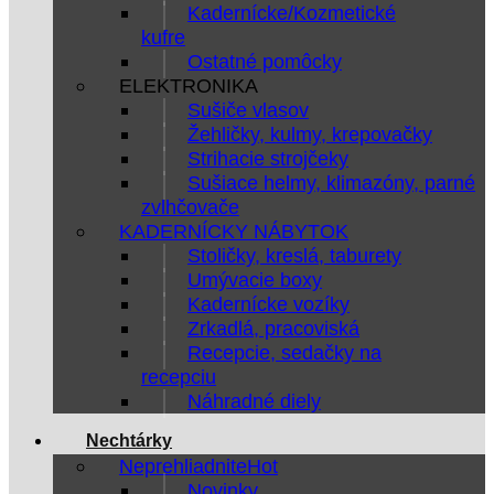
Kadernícke/Kozmetické
kufre
Ostatné pomôcky
ELEKTRONIKA
Sušiče vlasov
Žehličky, kulmy, krepovačky
Strihacie strojčeky
Sušiace helmy, klimazóny, parné
zvlhčovače
KADERNÍCKY NÁBYTOK
Stoličky, kreslá, taburety
Umývacie boxy
Kadernícke vozíky
Zrkadlá, pracoviská
Recepcie, sedačky na
recepciu
Náhradné diely
Nechtárky
Neprehliadnite
Novinky