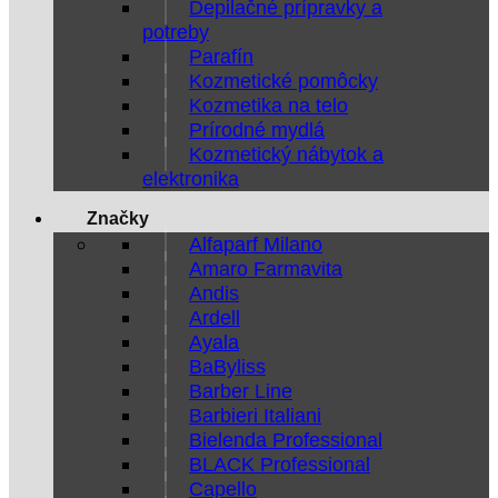
Depilačné prípravky a
potreby
Parafín
Kozmetické pomôcky
Kozmetika na telo
Prírodné mydlá
Kozmetický nábytok a
elektronika
Značky
Alfaparf Milano
Amaro Farmavita
Andis
Ardell
Ayala
BaByliss
Barber Line
Barbieri Italiani
Bielenda Professional
BLACK Professional
Capello