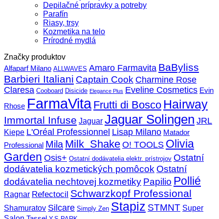
Depilačné prípravky a potreby
Parafín
Riasy, trsy
Kozmetika na telo
Prírodné mydlá
Značky produktov
BaByliss
Amaro Farmavita
Alfaparf Milano
ALLWAVES
Barbieri Italiani
Captain Cook
Charmine Rose
Claresa
Eveline Cosmetics
Evin
Cooboard
Disicide
Elegance Plus
FarmaVita
Hairway
Frutti di Bosco
Rhose
Jaguar Solingen
Immortal Infuse
JRL
Jaguar
L'Oréal Professionnel
Lisap Milano
Kiepe
Matador
Olivia
Milk_Shake
Mila
O! TOOLS
Professional
Garden
Ostatní
Osis+
Ostatní dodávatelia elektr. prístrojov
dodávatelia kozmetických pomôcok
Ostatní
Pollié
dodávatelia nechtovej kozmetiky
Papilio
Schwarzkopf Professional
Refectocil
Ragnar
Stapiz
STMNT
Silcare
Super
Shamuratov
Simply Zen
Salon
Tassel
Y.S.PARK