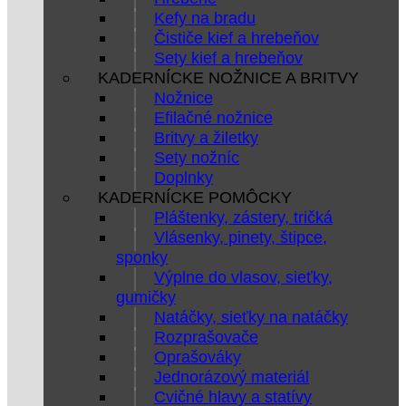
Kefy na bradu
Čističe kief a hrebeňov
Sety kief a hrebeňov
KADERNÍCKE NOŽNICE A BRITVY
Nožnice
Efilačné nožnice
Britvy a žiletky
Sety nožníc
Doplnky
KADERNÍCKE POMÔCKY
Pláštenky, zástery, tričká
Vlásenky, pinety, štipce,
sponky
Výplne do vlasov, sieťky,
gumičky
Natáčky, sieťky na natáčky
Rozprašovače
Oprašováky
Jednorázový materiál
Cvičné hlavy a statívy