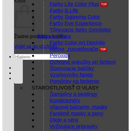
Košík
Farby Life Color Plus
Farby B.Life
Farby Suprema Color
Farby Eve Experience
Tónovacie farby Omniplex
Blossom Glow
Žiadne produkty v košíku.
Farby Color Art Desírée
Vrátiť sa do obchodu
Melíre, zosvetľovače
Peroxidy
Hľadať:
Ochrana pokožky pri farbení
Štartovacie balíčky
Vzorkovníky farieb
Pomôcky na farbenie
STAROSTLIVOSŤ O VLASY
Šampóny a peelingy
Kondicionéry
Vlasové balzamy, masky
Farebné masky a peny
Oleje a séra
Vyživujúce prípravky