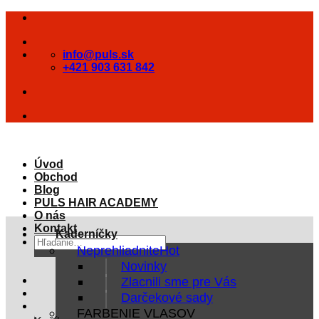
Skip
to
content
info@puls.sk
+421 903 631 842
Úvod
Obchod
Blog
PULS HAIR ACADEMY
O nás
Kontakt
Kaderníčky
Hľadať:
Neprehliadnite
Novinky
Zlacnili sme pre Vás
Darčekové sady
FARBENIE VLASOV