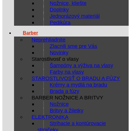
Nožnice, kliešte
Doplnky
Jednorázový materiál
Pedikúra
Barber
Neprehliadnite
Zlacnili sme pre Vás
Novinky
Starostlivosť o vlasy
Šampóny a výživa na vlasy
Farby na vlasy
STAROSTLIVOSŤ O BRADU A FÚZY
Krémy a mydlá na bradu
Brada a fúzy
BARBER NOŽNICE A BRITVY
Nožnice
Britvy a žiletky
ELEKTRONIKA
Strihacie a kontúrovacie
strojčeky