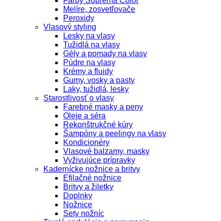
Farby Suprema Color
Melíre, zosvetľovače
Peroxidy
Vlasový styling
Lesky na vlasy
Tužidlá na vlasy
Gély a pomady na vlasy
Púdre na vlasy
Krémy a fluidy
Gumy, vosky a pasty
Laky, tužidlá, lesky
Starostlivosť o vlasy
Farebné masky a peny
Oleje a séra
Rekonštrukčné kúry
Šampóny a peelingy na vlasy
Kondicionéry
Vlasové balzamy, masky
Vyživujúce prípravky
Kadernícke nožnice a britvy
Efilačné nožnice
Britvy a žiletky
Doplnky
Nožnice
Sety nožníc