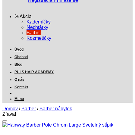
Registrácia
Prihlásenie
Akcia
Kaderníčky
Nechtárky
Barber
Kozmetičky
Úvod
Obchod
Blog
PULS HAIR ACADEMY
O nás
Kontakt
Menu
Domov
/
Barber
/
Barber nábytok
Zľava!