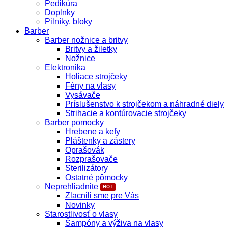
Pedikúra
Doplnky
Pilníky, bloky
Barber
Barber nožnice a britvy
Britvy a žiletky
Nožnice
Elektronika
Holiace strojčeky
Fény na vlasy
Vysávače
Príslušenstvo k strojčekom a náhradné diely
Strihacie a kontúrovacie strojčeky
Barber pomocky
Hrebene a kefy
Pláštenky a zástery
Oprašovák
Rozprašovače
Sterilizátory
Ostatné pômocky
Neprehliadnite
Zlacnili sme pre Vás
Novinky
Starostlivosť o vlasy
Šampóny a výživa na vlasy