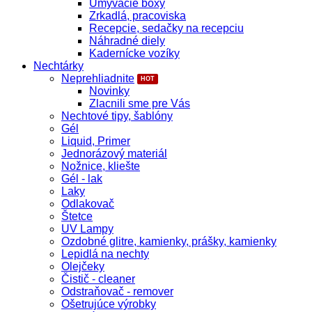
Umývacie boxy
Zrkadlá, pracoviska
Recepcie, sedačky na recepciu
Náhradné diely
Kadernícke vozíky
Nechtárky
Neprehliadnite
Novinky
Zlacnili sme pre Vás
Nechtové tipy, šablóny
Gél
Liquid, Primer
Jednorázový materiál
Nožnice, kliešte
Gél - lak
Laky
Odlakovač
Štetce
UV Lampy
Ozdobné glitre, kamienky, prášky, kamienky
Lepidlá na nechty
Olejčeky
Čistič - cleaner
Odstraňovač - remover
Ošetrujúce výrobky