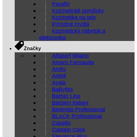
Parafín
Kozmetické pomôcky
Kozmetika na telo
Prírodné mydlá
Kozmetický nábytok a
elektronika
Značky
Alfaparf Milano
Amaro Farmavita
Andis
Ardell
Ayala
BaByliss
Barber Line
Barbieri Italiani
Bielenda Professional
BLACK Professional
Capello
Captain Cook
Elegance Plus