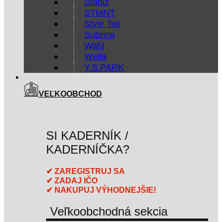
Stapiz
STMNT
Style Tek
Subrina
Wahl
Wella
Y.S.PARK
VEĽKOOBCHOD
SI KADERNÍK /
KADERNÍČKA?
✔ ZAREGISTRUJ SA
✔ ZADAJ IČO
✔ NAKUPUJ VÝHODNEJŠIE!
Veľkoobchodná sekcia