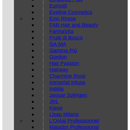
Eurostil
Eveline Cosmetics
Evin Rhose
FAB Hair and Beauty
FarmaVita
Frutti di Bosco
GA.MA
Gamma Più
Gordon
Hair Passion
Hairway
Charmine Rose
Immortal Infuse
Indola
Jaguar Solingen
JRL
Kiepe
Lisap Milano
L’Oréal Professionnel
Matador Professional