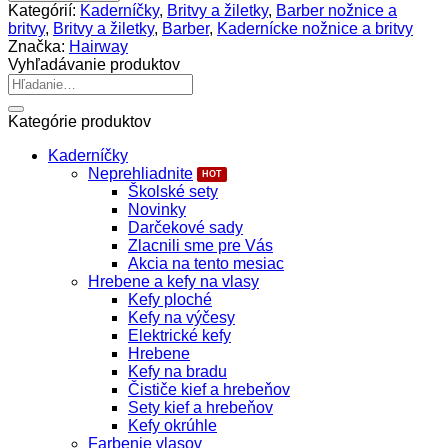
Barber
Kategórií:
Kaderníčky
,
Britvy a žiletky
,
Barber nožnice a
Britva
britvy
,
Britvy a žiletky
,
Barber
,
Kadernícke nožnice a britvy
kovová
Značka:
Hairway
s
Vyhľadávanie produktov
drevenou
Hľadať:
rúčkou
Kategórie produktov
Kaderníčky
Neprehliadnite
Školské sety
Novinky
Darčekové sady
Zlacnili sme pre Vás
Akcia na tento mesiac
Hrebene a kefy na vlasy
Kefy ploché
Kefy na výčesy
Elektrické kefy
Hrebene
Kefy na bradu
Čističe kief a hrebeňov
Sety kief a hrebeňov
Kefy okrúhle
Farbenie vlasov