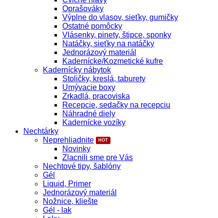
Oprašováky
Výplne do vlasov, sieťky, gumičky
Ostatné pomôcky
Vlásenky, pinety, štipce, sponky
Natáčky, sieťky na natáčky
Jednorázový materiál
Kadernícke/Kozmetické kufre
Kadernícky nábytok
Stoličky, kreslá, taburety
Umývacie boxy
Zrkadlá, pracoviska
Recepcie, sedačky na recepciu
Náhradné diely
Kadernícke vozíky
Nechtárky
Neprehliadnite
Novinky
Zlacnili sme pre Vás
Nechtové tipy, šablóny
Gél
Liquid, Primer
Jednorázový materiál
Nožnice, kliešte
Gél - lak