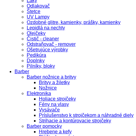
Laky
Odlakovač
Štetce
UV Lampy
Ozdobné glitre, kamienky, prášky, kamienky
Lepidlá na nechty
Olejčeky
Čistič - cleaner
Odstraňovač - remover
Ošetrujúce výrobky
Pedikúra
Doplnky
Pilníky, bloky
Barber
Barber nožnice a britvy
Britvy a žiletky
Nožnice
Elektronika
Holiace strojčeky
Fény na vlasy
Vysávače
Príslušenstvo k strojčekom a náhradné diely
Strihacie a kontúrovacie strojčeky
Barber pomocky
Hrebene a kefy