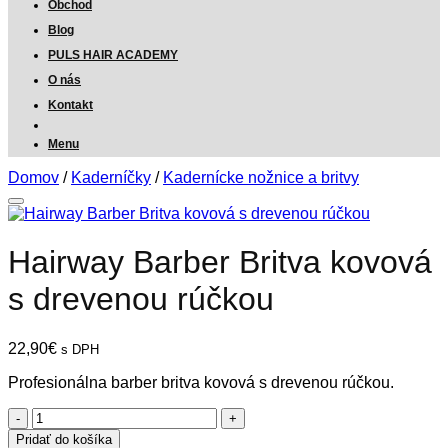
Obchod
Blog
PULS HAIR ACADEMY
O nás
Kontakt
Menu
Domov
/
Kaderníčky
/
Kadernícke nožnice a britvy
Hairway Barber Britva kovová
s drevenou rúčkou
22,90
€
s DPH
Profesionálna barber britva kovová s drevenou rúčkou.
množstvo
Hairway
Pridať do košíka