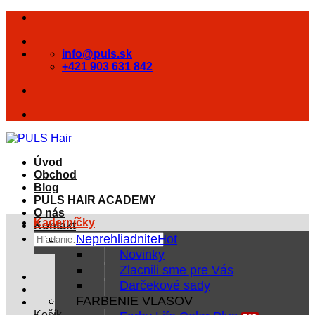
Skip
to
content
info@puls.sk
+421 903 631 842
Úvod
Obchod
Blog
PULS HAIR ACADEMY
O nás
Kaderníčky
Kontakt
Hľadať:
Neprehliadnite
Novinky
Zlacnili sme pre Vás
Darčekové sady
FARBENIE VLASOV
Košík