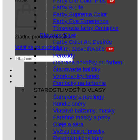
Farby Life Color Plus
Farby B.Life
Farby Suprema Color
Farby Eve Experience
Tónovacie farby Omniplex
Blossom Glow
Žiadne produkty v košíku.
Farby Color Art Desírée
Vrátiť sa do obchodu
Melíre, zosvetľovače
Peroxidy
Hľadať:
Ochrana pokožky pri farbení
Štartovacie balíčky
Vzorkovníky farieb
Pomôcky na farbenie
STAROSTLIVOSŤ O VLASY
Šampóny a peelingy
Kondicionéry
Vlasové balzamy, masky
Farebné masky a peny
Oleje a séra
Vyživujúce prípravky
Rekonštrukčné kúry