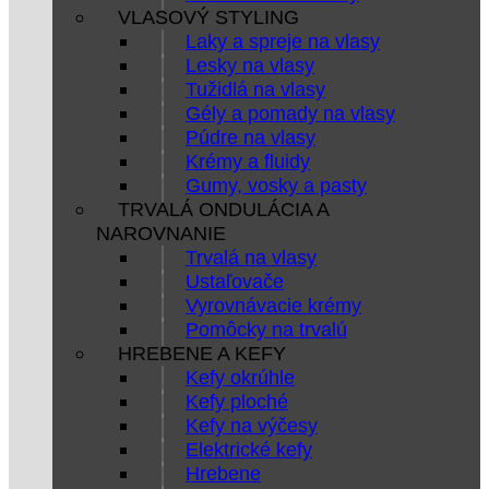
VLASOVÝ STYLING
Laky a spreje na vlasy
Lesky na vlasy
Tužidlá na vlasy
Gély a pomady na vlasy
Púdre na vlasy
Krémy a fluidy
Gumy, vosky a pasty
TRVALÁ ONDULÁCIA A
NAROVNANIE
Trvalá na vlasy
Ustaľovače
Vyrovnávacie krémy
Pomôcky na trvalú
HREBENE A KEFY
Kefy okrúhle
Kefy ploché
Kefy na výčesy
Elektrické kefy
Hrebene