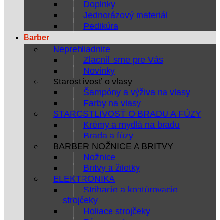
Doplnky
Jednorázový materiál
Pedikúra
Barber
Neprehliadnite
Zlacnili sme pre Vás
Novinky
Starostlivosť o vlasy
Šampóny a výživa na vlasy
Farby na vlasy
STAROSTLIVOSŤ O BRADU A FÚZY
Krémy a mydlá na bradu
Brada a fúzy
BARBER NOŽNICE A BRITVY
Nožnice
Britvy a žiletky
ELEKTRONIKA
Strihacie a kontúrovacie
strojčeky
Holiace strojčeky