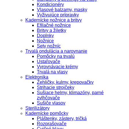
Kondicionéry
Vlasové balzamy, masky
Vyživujúce prípravky
Kadernícke nožnice a britvy
Efilačné nožnice
Britvy a žiletky
Doplnky
Nožnice
Sety nožníc
Trvalá ondulácia a narovnanie
Pomôcky na trvalú
Ustaľovače
Vyrovnávacie krémy
Trvalá na vlasy
Elektronika
Žehličky, kulmy, krepovačky
Strihacie strojčeky
Sušiace helmy, klimazóny, parné
zvlhčovače
Sušiče vlasov
Sterilizátory
Kadernícke pomôcky
Pláštenky, zástery, tričká
Rozprašovače
Cvičné hlavy