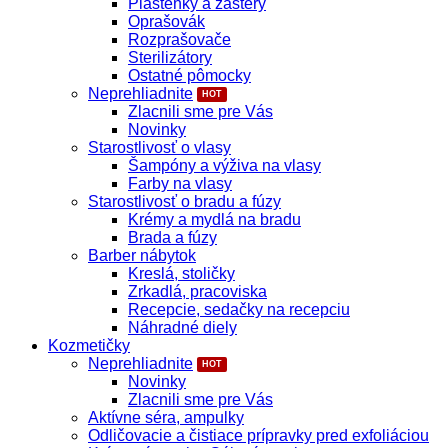
Pláštenky a zástery
Oprašovák
Rozprašovače
Sterilizátory
Ostatné pômocky
Neprehliadnite
Zlacnili sme pre Vás
Novinky
Starostlivosť o vlasy
Šampóny a výživa na vlasy
Farby na vlasy
Starostlivosť o bradu a fúzy
Krémy a mydlá na bradu
Brada a fúzy
Barber nábytok
Kreslá, stoličky
Zrkadlá, pracoviska
Recepcie, sedačky na recepciu
Náhradné diely
Kozmetičky
Neprehliadnite
Novinky
Zlacnili sme pre Vás
Aktívne séra, ampulky
Odličovacie a čistiace prípravky pred exfoliáciou