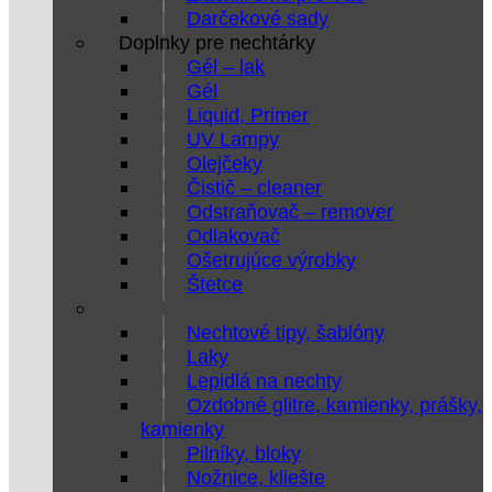
Darčekové sady
Doplnky pre nechtárky
Gél – lak
Gél
Liquid, Primer
UV Lampy
Olejčeky
Čistič – cleaner
Odstraňovač – remover
Odlakovač
Ošetrujúce výrobky
Štetce
Nechtové tipy, šablóny
Laky
Lepidlá na nechty
Ozdobné glitre, kamienky, prášky,
kamienky
Pilníky, bloky
Nožnice, kliešte