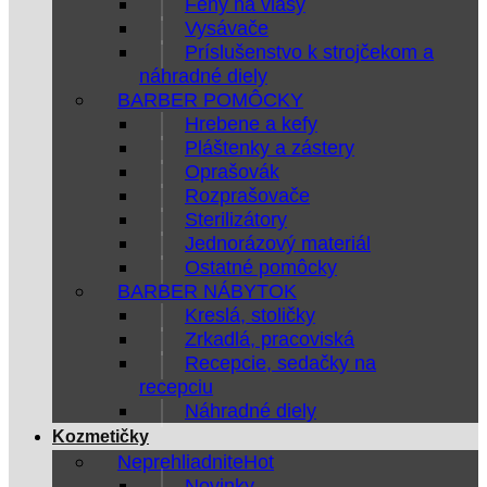
Fény na vlasy
Vysávače
Príslušenstvo k strojčekom a
náhradné diely
BARBER POMÔCKY
Hrebene a kefy
Pláštenky a zástery
Oprašovák
Rozprašovače
Sterilizátory
Jednorázový materiál
Ostatné pomôcky
BARBER NÁBYTOK
Kreslá, stoličky
Zrkadlá, pracoviská
Recepcie, sedačky na
recepciu
Náhradné diely
Kozmetičky
Neprehliadnite
Novinky