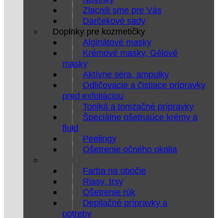
Zlacnili sme pre Vás
Darčekové sady
Doplnky pre kozmetičky
Alginátové masky
Krémové masky, Gélové
masky
Aktívne séra, ampulky
Odličovacie a čistiace prípravky
pred exfoliáciou
Toniká a tonizačné prípravky
Špeciálne ošetrujúce krémy a
fluid
Peelingy
Ošetrenie očného okolia
Farba na obočie
Riasy, trsy
Ošetrenie rúk
Depilačné prípravky a
potreby