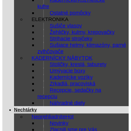
kufre
Ostatné pomôcky
ELEKTRONIKA
Sušiče vlasov
Žehličky, kulmy, krepovačky
Strihacie strojčeky
Sušiace helmy, klimazóny, parné
zvlhčovače
KADERNÍCKY NÁBYTOK
Stoličky, kreslá, taburety
Umývacie boxy
Kadernícke vozíky
Zrkadlá, pracoviská
Recepcie, sedačky na
recepciu
Náhradné diely
Nechtárky
Neprehliadnite
Novinky
Zlacnili sme pre Vás