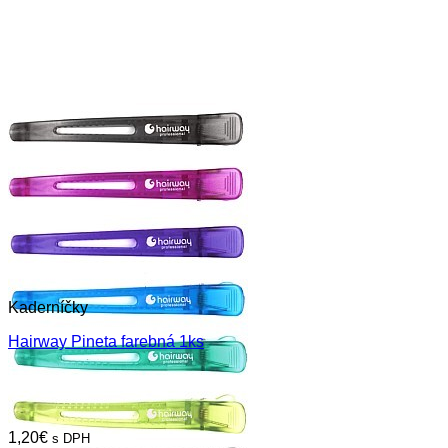
Kaderníčky
Hairway Pineta farebná 1ks
1,20
€
s DPH