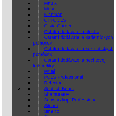
Matrix
Moser
Nishman
O! TOOLS
Olivia Garden
Ostatní dodávatelia elektra
Ostatní dodávatelia kaderníckych
pomôcok
Ostatní dodávatelia kozmetických
pomôcok
Ostatní dodávatelia nechtovej
kozmetiky
Pollié
PULS Professional
Refectocil
Scottish Beard
Shamuratov
Schwarzkopf Professional
Silcare
Sinelco