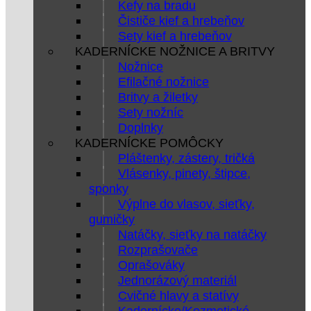
Kefy na bradu
Čističe kief a hrebeňov
Sety kief a hrebeňov
KADERNÍCKE NOŽNICE A BRITVY
Nožnice
Efilačné nožnice
Britvy a žiletky
Sety nožníc
Doplnky
KADERNÍCKE POMÔCKY
Pláštenky, zástery, tričká
Vlásenky, pinety, štipce,
sponky
Výplne do vlasov, sieťky,
gumičky
Natáčky, sieťky na natáčky
Rozprašovače
Oprašováky
Jednorázový materiál
Cvičné hlavy a statívy
Kadernícke/Kozmetické