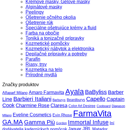
Krémové masky, Gélové masky
Alginátové masky
Peelingy
Ošetrenie očného okolia
Ošetrenie rúk
Špeciálne ošetrujúce krémy a fluid
Farba na obočie
Toniká a tonizačné prípravky
Kozmetické pomôcky
Kozmetický nábytok a elektronika
Depilačné prípravky a potreby
Parafín
Riasy, trsy
Kozmetika na telo
Prírodné mydlá
Značky produktov
Ayala
BaByliss
Barber
Amaro Farmavita
Alfaparf Milano
Barbieri Italiani
Capello
Line
Captain
Beardburys
Barburys
Cook
Charmine Rose
Claresa
Color Art Desiree
Cooboard
Diapason
FarmaVita
Eveline Cosmetics
Evin Rhose
MIlano
GA.MA
Gamma Più
Immortal Infuse
Iní
Gordon
JRL
Jaguar
dodávatelia kaderníckych pomôcok
Matador