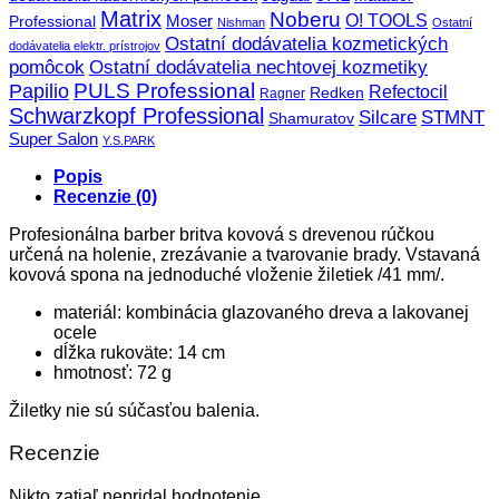
Matrix
Noberu
O! TOOLS
Moser
Professional
Nishman
Ostatní
Ostatní dodávatelia kozmetických
dodávatelia elektr. prístrojov
pomôcok
Ostatní dodávatelia nechtovej kozmetiky
PULS Professional
Papilio
Refectocil
Redken
Ragner
Schwarzkopf Professional
STMNT
Silcare
Shamuratov
Super Salon
Y.S.PARK
Popis
Recenzie (0)
Profesionálna barber britva kovová s drevenou rúčkou
určená na holenie, zrezávanie a tvarovanie brady. Vstavaná
kovová spona na jednoduché vloženie žiletiek /41 mm/.
materiál: kombinácia glazovaného dreva a lakovanej
ocele
dĺžka rukoväte: 14 cm
hmotnosť: 72 g
Žiletky nie sú súčasťou balenia.
Recenzie
Nikto zatiaľ nepridal hodnotenie.