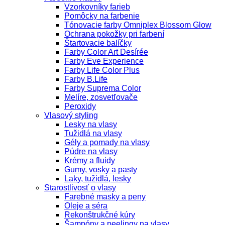
Vzorkovníky farieb
Pomôcky na farbenie
Tónovacie farby Omniplex Blossom Glow
Ochrana pokožky pri farbení
Štartovacie balíčky
Farby Color Art Desírée
Farby Eve Experience
Farby Life Color Plus
Farby B.Life
Farby Suprema Color
Melíre, zosvetľovače
Peroxidy
Vlasový styling
Lesky na vlasy
Tužidlá na vlasy
Gély a pomady na vlasy
Púdre na vlasy
Krémy a fluidy
Gumy, vosky a pasty
Laky, tužidlá, lesky
Starostlivosť o vlasy
Farebné masky a peny
Oleje a séra
Rekonštrukčné kúry
Šampóny a peelingy na vlasy