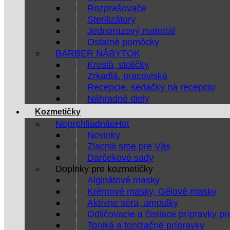
Rozprašovače
Sterilizátory
Jednorázový materiál
Ostatné pomôcky
BARBER NÁBYTOK
Kreslá, stoličky
Zrkadlá, pracoviská
Recepcie, sedačky na recepciu
Náhradné diely
Kozmetičky
Neprehliadnite
Novinky
Zlacnili sme pre Vás
Darčekové sady
Doplnky pre kozmetičky
Alginátové masky
Krémové masky, Gélové masky
Aktívne séra, ampulky
Odličovacie a čistiace prípravky pr
Toniká a tonizačné prípravky