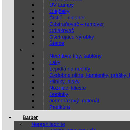
UV Lampy
Olejčeky
Čistič – cleaner
Odstraňovač – remover
Odlakovač
Ošetrujúce výrobky
Štetce
Nechtové tipy, šablóny
Laky
Lepidlá na nechty
Ozdobné glitre, kamienky, prášky,
Pilníky, bloky
Nožnice, kliešte
Doplnky
Jednorázový materiál
Pedikúra
Barber
Neprehliadnite