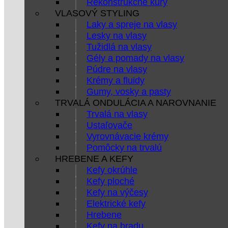
Rekonštrukčné kúry
VLASOVÝ STYLING
Laky a spreje na vlasy
Lesky na vlasy
Tužidlá na vlasy
Gély a pomady na vlasy
Púdre na vlasy
Krémy a fluidy
Gumy, vosky a pasty
TRVALÁ ONDULÁCIA A NAROVNANIE
Trvalá na vlasy
Ustaľovače
Vyrovnávacie krémy
Pomôcky na trvalú
HREBENE A KEFY
Kefy okrúhle
Kefy ploché
Kefy na výčesy
Elektrické kefy
Hrebene
Kefy na bradu