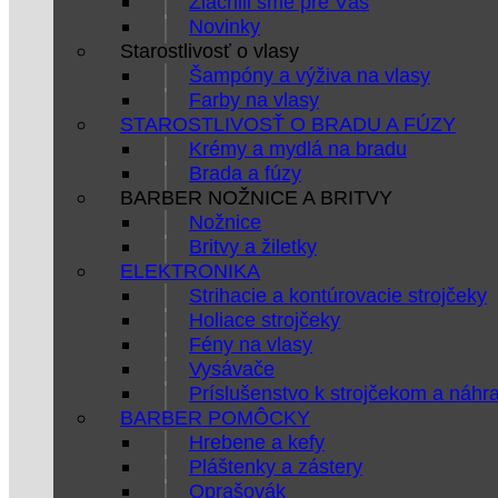
Zlacnili sme pre Vás
Novinky
Starostlivosť o vlasy
Šampóny a výživa na vlasy
Farby na vlasy
STAROSTLIVOSŤ O BRADU A FÚZY
Krémy a mydlá na bradu
Brada a fúzy
BARBER NOŽNICE A BRITVY
Nožnice
Britvy a žiletky
ELEKTRONIKA
Strihacie a kontúrovacie strojčeky
Holiace strojčeky
Fény na vlasy
Vysávače
Príslušenstvo k strojčekom a náhr
BARBER POMÔCKY
Hrebene a kefy
Pláštenky a zástery
Oprašovák