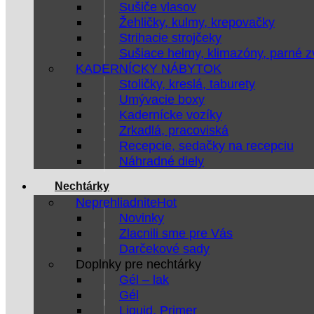
Sušiče vlasov
Žehličky, kulmy, krepovačky
Strihacie strojčeky
Sušiace helmy, klimazóny, parné 
KADERNÍCKY NÁBYTOK
Stoličky, kreslá, taburety
Umývacie boxy
Kadernícke vozíky
Zrkadlá, pracoviská
Recepcie, sedačky na recepciu
Náhradné diely
Nechtárky
Neprehliadnite
Novinky
Zlacnili sme pre Vás
Darčekové sady
Doplnky pre nechtárky
Gél – lak
Gél
Liquid, Primer