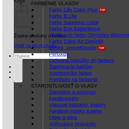
Košík
FARBENIE VLASOV
Farby Life Color Plus
Farby B.Life
Farby Suprema Color
Farby Eve Experience
Tónovacie farby Omniplex Blosso
Žiadne produkty v košíku.
Farby Color Art Desírée
Vrátiť sa do obchodu
Melíre, zosvetľovače
Peroxidy
Hľadať:
Ochrana pokožky pri farbení
Štartovacie balíčky
Vzorkovníky farieb
Pomôcky na farbenie
STAROSTLIVOSŤ O VLASY
Šampóny a peelingy
Kondicionéry
Vlasové balzamy, masky
Farebné masky a peny
Oleje a séra
Vyživujúce prípravky