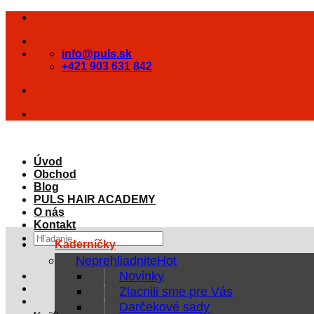
Skip
to
content
info@puls.sk
+421 903 631 842
Úvod
Obchod
Blog
PULS HAIR ACADEMY
O nás
Kontakt
Hľadať:
Kaderníčky
Neprehliadnite
Novinky
Zlacnili sme pre Vás
Darčekové sady