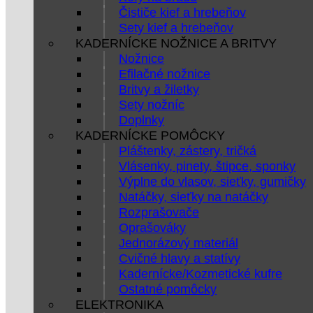
Čističe kief a hrebeňov
Sety kief a hrebeňov
KADERNÍCKE NOŽNICE A BRITVY
Nožnice
Efilačné nožnice
Britvy a žiletky
Sety nožníc
Doplnky
KADERNÍCKE POMÔCKY
Pláštenky, zástery, tričká
Vlásenky, pinety, štipce, sponky
Výplne do vlasov, sieťky, gumičky
Natáčky, sieťky na natáčky
Rozprašovače
Oprašováky
Jednorázový materiál
Cvičné hlavy a statívy
Kadernícke/Kozmetické kufre
Ostatné pomôcky
ELEKTRONIKA