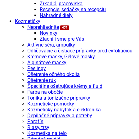
Zrkadlá, pracoviska
Recepcie, sedačky na recepciu
Náhradné diely
Kozmetičky
Neprehliadnite
Novinky
Zlacnili sme pre Vás
Aktívne séra, ampulky
Odličovacie a čistiace prípravky pred exfoliáciou
Krémové masky, Gélové masky
Alginátové masky
Peelingy
Ošetrenie očného okolia
Ošetrenie rúk
Špeciálne ošetrujúce krémy a fluid
Farba na obočie
Toniká a tonizačné prípravky
Kozmetické pomôcky
Kozmetický nábytok a elektronika
Depilačné prípravky a potreby
Parafín
Riasy, trsy
Kozmetika na telo