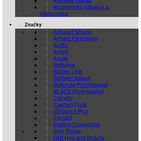
Prírodné mydlá
Kozmetický nábytok a
elektronika
Značky
Alfaparf Milano
Amaro Farmavita
Andis
Ardell
Ayala
BaByliss
Barber Line
Barbieri Italiani
Bielenda Professional
BLACK Professional
Capello
Captain Cook
Elegance Plus
Eurostil
Eveline Cosmetics
Evin Rhose
FAB Hair and Beauty