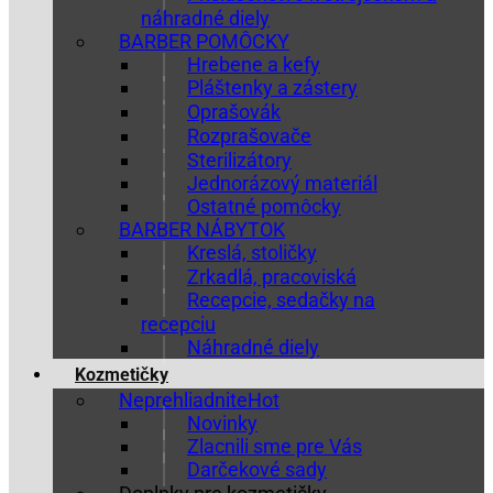
náhradné diely
BARBER POMÔCKY
Hrebene a kefy
Pláštenky a zástery
Oprašovák
Rozprašovače
Sterilizátory
Jednorázový materiál
Ostatné pomôcky
BARBER NÁBYTOK
Kreslá, stoličky
Zrkadlá, pracoviská
Recepcie, sedačky na
recepciu
Náhradné diely
Kozmetičky
Neprehliadnite
Novinky
Zlacnili sme pre Vás
Darčekové sady