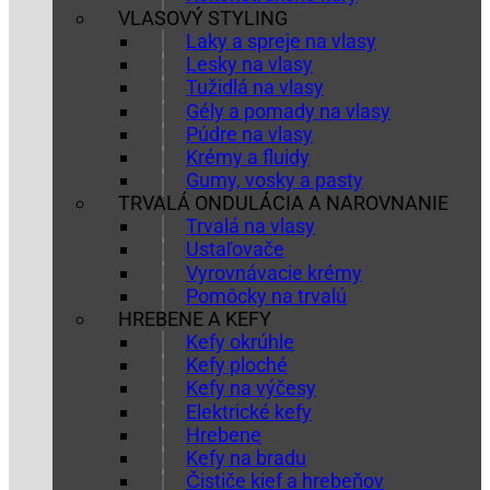
VLASOVÝ STYLING
Laky a spreje na vlasy
Lesky na vlasy
Tužidlá na vlasy
Gély a pomady na vlasy
Púdre na vlasy
Krémy a fluidy
Gumy, vosky a pasty
TRVALÁ ONDULÁCIA A NAROVNANIE
Trvalá na vlasy
Ustaľovače
Vyrovnávacie krémy
Pomôcky na trvalú
HREBENE A KEFY
Kefy okrúhle
Kefy ploché
Kefy na výčesy
Elektrické kefy
Hrebene
Kefy na bradu
Čističe kief a hrebeňov