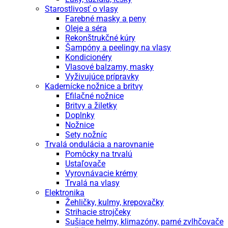
Starostlivosť o vlasy
Farebné masky a peny
Oleje a séra
Rekonštrukčné kúry
Šampóny a peelingy na vlasy
Kondicionéry
Vlasové balzamy, masky
Vyživujúce prípravky
Kadernícke nožnice a britvy
Efilačné nožnice
Britvy a žiletky
Doplnky
Nožnice
Sety nožníc
Trvalá ondulácia a narovnanie
Pomôcky na trvalú
Ustaľovače
Vyrovnávacie krémy
Trvalá na vlasy
Elektronika
Žehličky, kulmy, krepovačky
Strihacie strojčeky
Sušiace helmy, klimazóny, parné zvlhčovače