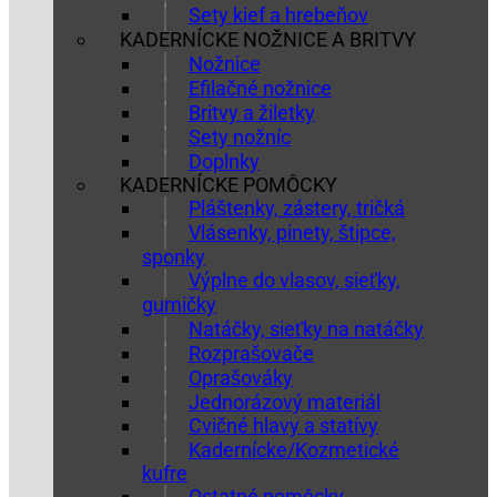
Sety kief a hrebeňov
KADERNÍCKE NOŽNICE A BRITVY
Nožnice
Efilačné nožnice
Britvy a žiletky
Sety nožníc
Doplnky
KADERNÍCKE POMÔCKY
Pláštenky, zástery, tričká
Vlásenky, pinety, štipce,
sponky
Výplne do vlasov, sieťky,
gumičky
Natáčky, sieťky na natáčky
Rozprašovače
Oprašováky
Jednorázový materiál
Cvičné hlavy a statívy
Kadernícke/Kozmetické
kufre
Ostatné pomôcky