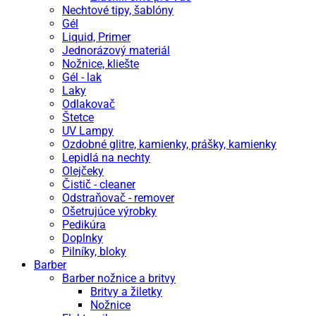
Nechtové tipy, šablóny
Gél
Liquid, Primer
Jednorázový materiál
Nožnice, kliešte
Gél - lak
Laky
Odlakovač
Štetce
UV Lampy
Ozdobné glitre, kamienky, prášky, kamienky
Lepidlá na nechty
Olejčeky
Čistič - cleaner
Odstraňovač - remover
Ošetrujúce výrobky
Pedikúra
Doplnky
Pilníky, bloky
Barber
Barber nožnice a britvy
Britvy a žiletky
Nožnice