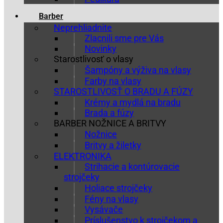
Barber
Neprehliadnite
Zlacnili sme pre Vás
Novinky
Starostlivosť o vlasy
Šampóny a výživa na vlasy
Farby na vlasy
STAROSTLIVOSŤ O BRADU A FÚZY
Krémy a mydlá na bradu
Brada a fúzy
BARBER NOŽNICE A BRITVY
Nožnice
Britvy a žiletky
ELEKTRONIKA
Strihacie a kontúrovacie
strojčeky
Holiace strojčeky
Fény na vlasy
Vysávače
Príslušenstvo k strojčekom a