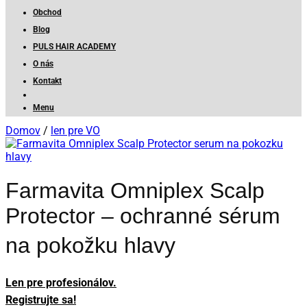
Obchod
Blog
PULS HAIR ACADEMY
O nás
Kontakt
Menu
Domov
/
len pre VO
Farmavita Omniplex Scalp
Protector – ochranné sérum
na pokožku hlavy
Len pre profesionálov.
Registrujte sa!