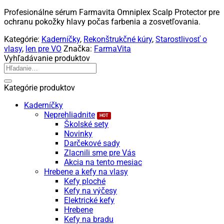
Profesionálne sérum Farmavita Omniplex Scalp Protector pre
ochranu pokožky hlavy počas farbenia a zosvetľovania.
Kategórie:
Kaderníčky
,
Rekonštrukčné kúry
,
Starostlivosť o
vlasy
,
len pre VO
Značka:
FarmaVita
Vyhľadávanie produktov
Hľadať:
Kategórie produktov
Kaderníčky
Neprehliadnite
Školské sety
Novinky
Darčekové sady
Zlacnili sme pre Vás
Akcia na tento mesiac
Hrebene a kefy na vlasy
Kefy ploché
Kefy na výčesy
Elektrické kefy
Hrebene
Kefy na bradu