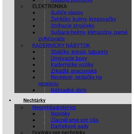
ELEKTRONIKA
Sušiče vlasov
Žehličky, kulmy, krepovačky
Strihacie strojčeky
Sušiace helmy, klimazóny, parné
zvlhčovače
KADERNÍCKY NÁBYTOK
Stoličky, kreslá, taburety
Umývacie boxy
Kadernícke vozíky
Zrkadlá, pracoviská
Recepcie, sedačky na
recepciu
Náhradné diely
Nechtárky
Neprehliadnite
Novinky
Zlacnili sme pre Vás
Darčekové sady
Doplnky pre nechtárky