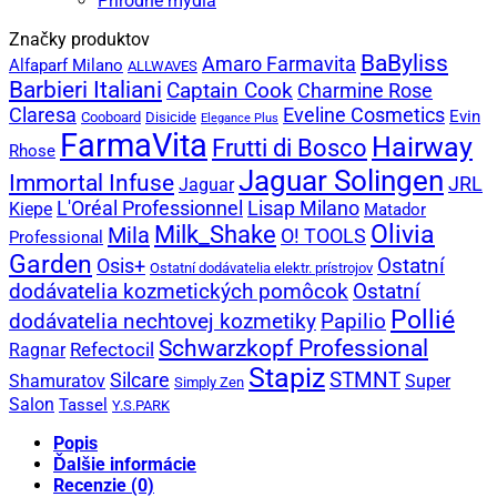
Prírodné mydlá
Značky produktov
BaByliss
Amaro Farmavita
Alfaparf Milano
ALLWAVES
Barbieri Italiani
Captain Cook
Charmine Rose
Claresa
Eveline Cosmetics
Evin
Cooboard
Disicide
Elegance Plus
FarmaVita
Hairway
Frutti di Bosco
Rhose
Jaguar Solingen
Immortal Infuse
JRL
Jaguar
L'Oréal Professionnel
Lisap Milano
Kiepe
Matador
Olivia
Milk_Shake
Mila
O! TOOLS
Professional
Garden
Ostatní
Osis+
Ostatní dodávatelia elektr. prístrojov
dodávatelia kozmetických pomôcok
Ostatní
Pollié
Papilio
dodávatelia nechtovej kozmetiky
Schwarzkopf Professional
Refectocil
Ragnar
Stapiz
Silcare
STMNT
Shamuratov
Super
Simply Zen
Salon
Tassel
Y.S.PARK
Popis
Ďalšie informácie
Recenzie (0)