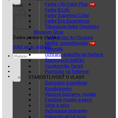
Farby Life Color Plus
Košík
Farby B.Life
Farby Suprema Color
Farby Eve Experience
Tónovacie farby Omniplex
Blossom Glow
Farby Color Art Desírée
Žiadne produkty v košíku.
Melíre, zosvetľovače
Vrátiť sa do obchodu
Peroxidy
Ochrana pokožky pri farbení
Hľadať:
Štartovacie balíčky
Vzorkovníky farieb
Pomôcky na farbenie
STAROSTLIVOSŤ O VLASY
Šampóny a peelingy
Kondicionéry
Vlasové balzamy, masky
Farebné masky a peny
Oleje a séra
Vyživujúce prípravky
Rekonštrukčné kúry