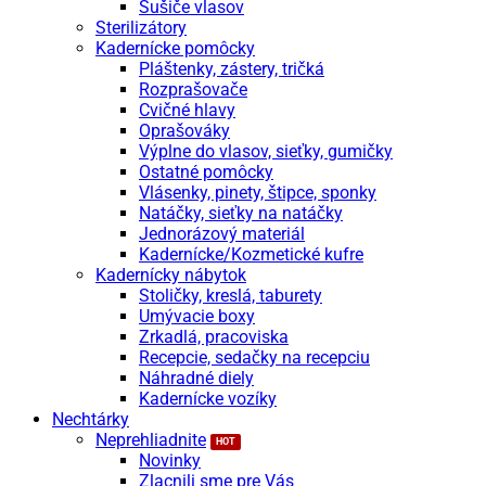
Sušiče vlasov
Sterilizátory
Kadernícke pomôcky
Pláštenky, zástery, tričká
Rozprašovače
Cvičné hlavy
Oprašováky
Výplne do vlasov, sieťky, gumičky
Ostatné pomôcky
Vlásenky, pinety, štipce, sponky
Natáčky, sieťky na natáčky
Jednorázový materiál
Kadernícke/Kozmetické kufre
Kadernícky nábytok
Stoličky, kreslá, taburety
Umývacie boxy
Zrkadlá, pracoviska
Recepcie, sedačky na recepciu
Náhradné diely
Kadernícke vozíky
Nechtárky
Neprehliadnite
Novinky
Zlacnili sme pre Vás