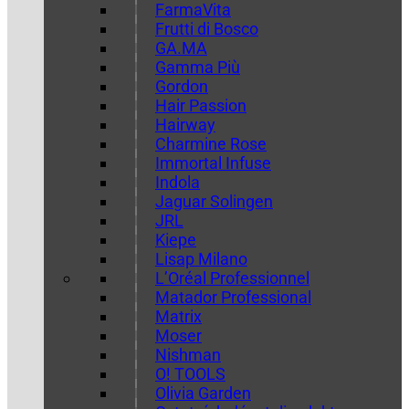
FarmaVita
Frutti di Bosco
GA.MA
Gamma Più
Gordon
Hair Passion
Hairway
Charmine Rose
Immortal Infuse
Indola
Jaguar Solingen
JRL
Kiepe
Lisap Milano
L’Oréal Professionnel
Matador Professional
Matrix
Moser
Nishman
O! TOOLS
Olivia Garden