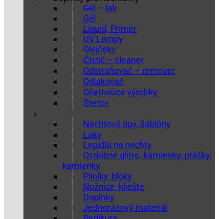
Gél – lak
Gél
Liquid, Primer
UV Lampy
Olejčeky
Čistič – cleaner
Odstraňovač – remover
Odlakovač
Ošetrujúce výrobky
Štetce
Nechtové tipy, šablóny
Laky
Lepidlá na nechty
Ozdobné glitre, kamienky, prášky,
kamienky
Pilníky, bloky
Nožnice, kliešte
Doplnky
Jednorázový materiál
Pedikúra