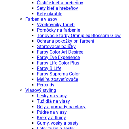
Čističe kief a hrebeňov
Sety kief a hrebeňov
Kefy okrúhle
Farbenie vlasov
Vzorkovníky farieb
Pomôcky na farbenie
Tónovacie farby Omniplex Blossom Glow
Ochrana pokožky pri farbení
Štartovacie balíčky
Farby Color Art Desírée
Farby Eve Experience
Farby Life Color Plus
Farby B.Life
Farby Suprema Color
Melíre, zosvetľovače
Peroxidy
Vlasový styling
Lesky na vlasy
Tužidlá na vlasy
Gély a pomady na vlasy
Púdre na vlasy
Krémy a fluidy
Gumy, vosky a pasty
Laky, tužidlá, lesky