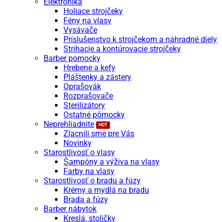
Elektronika
Holiace strojčeky
Fény na vlasy
Vysávače
Príslušenstvo k strojčekom a náhradné diely
Strihacie a kontúrovacie strojčeky
Barber pomocky
Hrebene a kefy
Pláštenky a zástery
Oprašovák
Rozprašovače
Sterilizátory
Ostatné pômocky
Neprehliadnite
Zlacnili sme pre Vás
Novinky
Starostlivosť o vlasy
Šampóny a výživa na vlasy
Farby na vlasy
Starostlivosť o bradu a fúzy
Krémy a mydlá na bradu
Brada a fúzy
Barber nábytok
Kreslá, stoličky