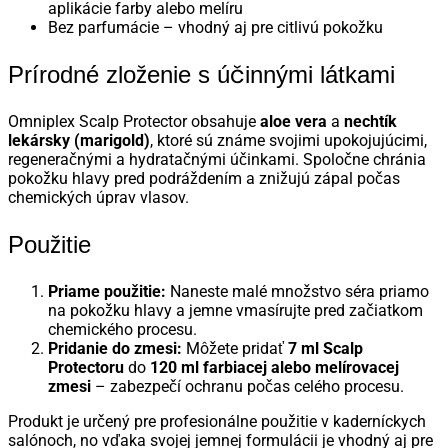
aplikácie farby alebo melíru
Bez parfumácie – vhodný aj pre citlivú pokožku
Prírodné zloženie s účinnými látkami
Omniplex Scalp Protector obsahuje
aloe vera
a
nechtík
lekársky (marigold)
, ktoré sú známe svojimi upokojujúcimi,
regeneračnými a hydratačnými účinkami.
Spoločne chránia
pokožku hlavy pred podráždením a znižujú zápal počas
chemických úprav vlasov.
Použitie
Priame použitie:
Naneste malé množstvo séra priamo
na pokožku hlavy a jemne vmasírujte pred začiatkom
chemického procesu.
Pridanie do zmesi:
Môžete pridať
7 ml Scalp
Protectoru
do
120 ml farbiacej alebo melírovacej
zmesi
– zabezpečí ochranu počas celého procesu.
Produkt je určený pre profesionálne použitie v kaderníckych
salónoch, no vďaka svojej jemnej formulácii je vhodný aj pre