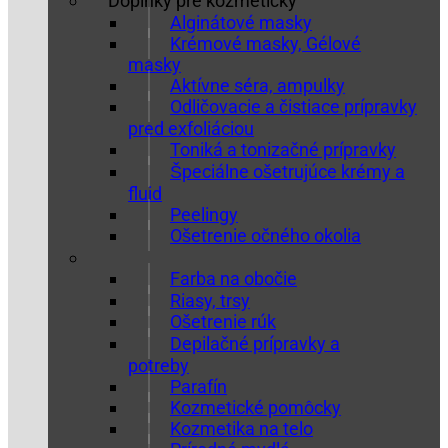
Doplnky pre kozmetičky
Alginátové masky
Krémové masky, Gélové
masky
Aktívne séra, ampulky
Odličovacie a čistiace prípravky
pred exfoliáciou
Toniká a tonizačné prípravky
Špeciálne ošetrujúce krémy a
fluid
Peelingy
Ošetrenie očného okolia
Farba na obočie
Riasy, trsy
Ošetrenie rúk
Depilačné prípravky a
potreby
Parafín
Kozmetické pomôcky
Kozmetika na telo