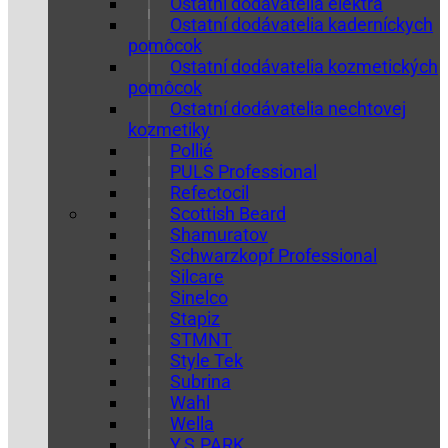
Ostatní dodávatelia elektra
Ostatní dodávatelia kaderníckych
pomôcok
Ostatní dodávatelia kozmetických
pomôcok
Ostatní dodávatelia nechtovej
kozmetiky
Pollié
PULS Professional
Refectocil
Scottish Beard
Shamuratov
Schwarzkopf Professional
Silcare
Sinelco
Stapiz
STMNT
Style Tek
Subrina
Wahl
Wella
Y.S.PARK