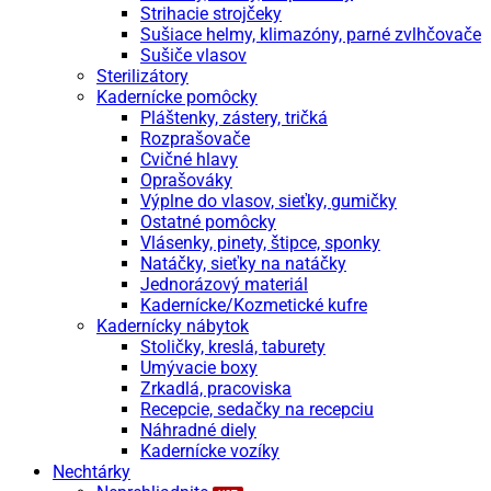
Strihacie strojčeky
Sušiace helmy, klimazóny, parné zvlhčovače
Sušiče vlasov
Sterilizátory
Kadernícke pomôcky
Pláštenky, zástery, tričká
Rozprašovače
Cvičné hlavy
Oprašováky
Výplne do vlasov, sieťky, gumičky
Ostatné pomôcky
Vlásenky, pinety, štipce, sponky
Natáčky, sieťky na natáčky
Jednorázový materiál
Kadernícke/Kozmetické kufre
Kadernícky nábytok
Stoličky, kreslá, taburety
Umývacie boxy
Zrkadlá, pracoviska
Recepcie, sedačky na recepciu
Náhradné diely
Kadernícke vozíky
Nechtárky