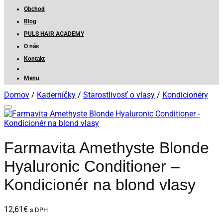
Obchod
Blog
PULS HAIR ACADEMY
O nás
Kontakt
Menu
Domov
/
Kaderníčky
/
Starostlivosť o vlasy
/
Kondicionéry
Farmavita Amethyste Blonde
Hyaluronic Conditioner –
Kondicionér na blond vlasy
12,61
€
s DPH