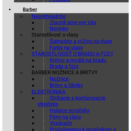
Barber
Neprehliadnite
Zlacnili sme pre Vás
Novinky
Starostlivosť o vlasy
Šampóny a výživa na vlasy
Farby na vlasy
STAROSTLIVOSŤ O BRADU A FÚZY
Krémy a mydlá na bradu
Brada a fúzy
BARBER NOŽNICE A BRITVY
Nožnice
Britvy a žiletky
ELEKTRONIKA
Strihacie a kontúrovacie
strojčeky
Holiace strojčeky
Fény na vlasy
Vysávače
Príslušenstvo k strojčekom a