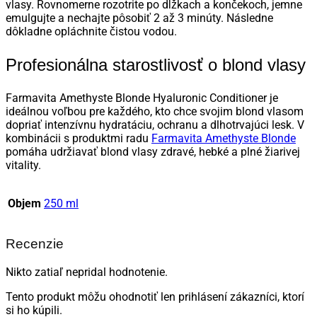
vlasy. Rovnomerne rozotrite po dĺžkach a končekoch, jemne
emulgujte a nechajte pôsobiť 2 až 3 minúty. Následne
dôkladne opláchnite čistou vodou.
Profesionálna starostlivosť o blond vlasy
Farmavita Amethyste Blonde Hyaluronic Conditioner je
ideálnou voľbou pre každého, kto chce svojim blond vlasom
dopriať intenzívnu hydratáciu, ochranu a dlhotrvajúci lesk. V
kombinácii s produktmi radu
Farmavita Amethyste Blonde
pomáha udržiavať blond vlasy zdravé, hebké a plné žiarivej
vitality.
Objem
250 ml
Recenzie
Nikto zatiaľ nepridal hodnotenie.
Tento produkt môžu ohodnotiť len prihlásení zákazníci, ktorí
si ho kúpili.