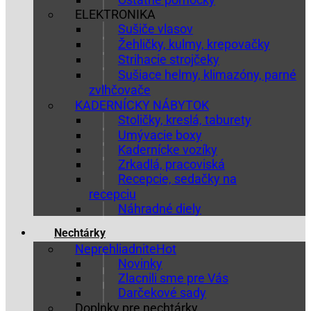
ELEKTRONIKA
Sušiče vlasov
Žehličky, kulmy, krepovačky
Strihacie strojčeky
Sušiace helmy, klimazóny, parné
zvlhčovače
KADERNÍCKY NÁBYTOK
Stoličky, kreslá, taburety
Umývacie boxy
Kadernícke vozíky
Zrkadlá, pracoviská
Recepcie, sedačky na
recepciu
Náhradné diely
Nechtárky
Neprehliadnite
Novinky
Zlacnili sme pre Vás
Darčekové sady
Doplnky pre nechtárky