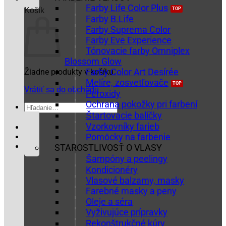
Farby Life Color Plus
Košík
Farby B.Life
Farby Suprema Color
Farby Eve Experience
Tónovacie farby Omniplex
Blossom Glow
Farby Color Art Desírée
Žiadne produkty v košíku.
Melíre, zosvetľovače
Vrátiť sa do obchodu
Peroxidy
Ochrana pokožky pri farbení
Hľadať:
Štartovacie balíčky
Vzorkovníky farieb
Pomôcky na farbenie
STAROSTLIVOSŤ O VLASY
Šampóny a peelingy
Kondicionéry
Vlasové balzamy, masky
Farebné masky a peny
Oleje a séra
Vyživujúce prípravky
Rekonštrukčné kúry