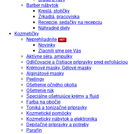
Barber nábytok
Kreslá, stoličky
Zrkadlá, pracoviska
Recepcie, sedačky na recepciu
Náhradné diely
Kozmetičky
Neprehliadnite
Novinky
Zlacnili sme pre Vás
Aktívne séra, ampulky
Odličovacie a čistiace prípravky pred exfoliáciou
Krémové masky, Gélové masky
Alginátové masky
Peelingy
Ošetrenie očného okolia
Ošetrenie rúk
Špeciálne ošetrujúce krémy a fluid
Farba na obočie
Toniká a tonizačné prípravky
Kozmetické pomôcky
Kozmetický nábytok a elektronika
Depilačné prípravky a potreby
Parafín