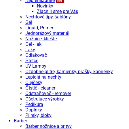
Neprehliadnite
Novinky
Zlacnili sme pre Vás
Nechtové tipy, šablóny
Gél
Liquid, Primer
Jednorázový materiál
Nožnice, kliešte
Gél - lak
Laky
Odlakovač
Štetce
UV Lampy
Ozdobné glitre, kamienky, prášky, kamienky
Lepidlá na nechty
Olejčeky
Čistič - cleaner
Odstraňovač - remover
Ošetrujúce výrobky
Pedikúra
Doplnky
Pilníky, bloky
Barber
Barber nožnice a britvy