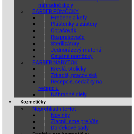
náhradné diely
BARBER POMÔCKY
Hrebene a kefy
Pláštenky a zástery
Oprašovák
Rozprašovače
Sterilizátory
Jednorázový materiál
Ostatné pomôcky
BARBER NÁBYTOK
Kreslá, stoličky
Zrkadlá, pracoviská
Recepcie, sedačky na
recepciu
Náhradné diely
Kozmetičky
Neprehliadnite
Novinky
Zlacnili sme pre Vás
Darčekové sady