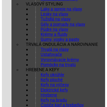
VLASOVÝ STYLING
Laky a spreje na vlasy
Lesky na vlasy
Tužidlá na vlasy
Gély a pomady na vlasy
Púdre na vlasy
Krémy a fluidy
Gumy, vosky a pasty
TRVALÁ ONDULÁCIA A NAROVNANIE
Trvalá na vlasy
Ustaľovače
Vyrovnávacie krémy
Pomôcky na trvalú
HREBENE A KEFY
Kefy okrúhle
Kefy ploché
Kefy na výčesy
Elektrické kefy
Hrebene
Kefy na bradu
Čističe kief a hrebeňov