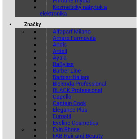
Prírodné mydlá
Kozmetický nábytok a
elektronika
Značky
Alfaparf Milano
Amaro Farmavita
Andis
Ardell
Ayala
BaByliss
Barber Line
Barbieri Italiani
Bielenda Professional
BLACK Professional
Capello
Captain Cook
Elegance Plus
Eurostil
Eveline Cosmetics
Evin Rhose
FAB Hair and Beauty