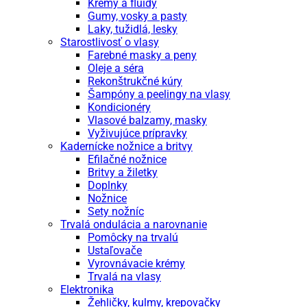
Krémy a fluidy
Gumy, vosky a pasty
Laky, tužidlá, lesky
Starostlivosť o vlasy
Farebné masky a peny
Oleje a séra
Rekonštrukčné kúry
Šampóny a peelingy na vlasy
Kondicionéry
Vlasové balzamy, masky
Vyživujúce prípravky
Kadernícke nožnice a britvy
Efilačné nožnice
Britvy a žiletky
Doplnky
Nožnice
Sety nožníc
Trvalá ondulácia a narovnanie
Pomôcky na trvalú
Ustaľovače
Vyrovnávacie krémy
Trvalá na vlasy
Elektronika
Žehličky, kulmy, krepovačky