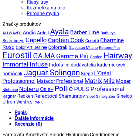
Riasy, trsy
Kozmetika na telo
Prírodné mydlá
Značky produktov
Ayala
Barber Line
Andis
Ardell
ALLWAVES
Barburys
Capello
Captain Cook
Charmine
Beardburys
Ceriotti
Rose
Colortrak
Color Art Desiree
Diapason MIlano
Elegance Plus
Eurostil
Hairway
GA.MA
Gamma Più
Gordon
Immortal Infuse
Indola
Iní dodávatelia kaderníckych
Jaguar Solingen
L'Oréal
Kiepe
pomôcok
Matrix
Mila
Professionnel
Moser
Matador Professional
Pollié
PULS Professional
Noberu
Osis+
Nishman
Refectocil
Redken
Shamuratov
Sinelco
Ragner
Sibel
Simply Zen
Ultron
Wahl
Y.S.PARK
Popis
Ďalšie informácie
Recenzie (0)
Farmavita Amethyste Blonde Hyaluronic Conditioner je