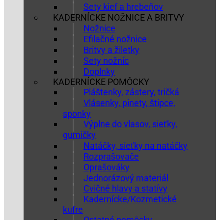
Sety kief a hrebeňov
KADERNÍCKE NOŽNICE A BRITVY
Nožnice
Efilačné nožnice
Britvy a žiletky
Sety nožníc
Doplnky
KADERNÍCKE POMÔCKY
Pláštenky, zástery, tričká
Vlásenky, pinety, štipce,
sponky
Výplne do vlasov, sieťky,
gumičky
Natáčky, sieťky na natáčky
Rozprašovače
Oprašováky
Jednorázový materiál
Cvičné hlavy a statívy
Kadernícke/Kozmetické
kufre
Ostatné pomôcky