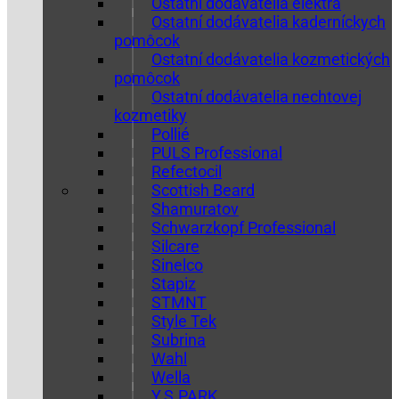
Ostatní dodávatelia elektra
Ostatní dodávatelia kaderníckych
pomôcok
Ostatní dodávatelia kozmetických
pomôcok
Ostatní dodávatelia nechtovej
kozmetiky
Pollié
PULS Professional
Refectocil
Scottish Beard
Shamuratov
Schwarzkopf Professional
Silcare
Sinelco
Stapiz
STMNT
Style Tek
Subrina
Wahl
Wella
Y.S.PARK