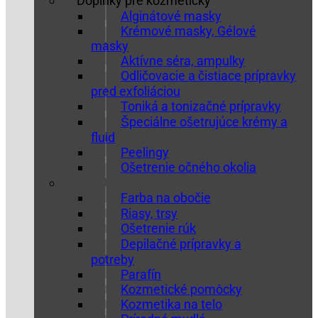
Doplnky pre kozmetičky
Alginátové masky
Krémové masky, Gélové
masky
Aktívne séra, ampulky
Odličovacie a čistiace prípravky
pred exfoliáciou
Toniká a tonizačné prípravky
Špeciálne ošetrujúce krémy a
fluid
Peelingy
Ošetrenie očného okolia
Farba na obočie
Riasy, trsy
Ošetrenie rúk
Depilačné prípravky a
potreby
Parafín
Kozmetické pomôcky
Kozmetika na telo