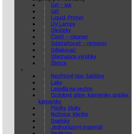
Gél – lak
Gél
Liquid, Primer
UV Lampy
Olejčeky
Čistič – cleaner
Odstraňovač – remover
Odlakovač
Ošetrujúce výrobky
Štetce
Nechtové tipy, šablóny
Laky
Lepidlá na nechty
Ozdobné glitre, kamienky, prášky,
kamienky
Pilníky, bloky
Nožnice, kliešte
Doplnky
Jednorázový materiál
Pedikúra