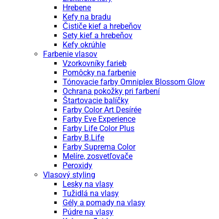
Hrebene
Kefy na bradu
Čističe kief a hrebeňov
Sety kief a hrebeňov
Kefy okrúhle
Farbenie vlasov
Vzorkovníky farieb
Pomôcky na farbenie
Tónovacie farby Omniplex Blossom Glow
Ochrana pokožky pri farbení
Štartovacie balíčky
Farby Color Art Desírée
Farby Eve Experience
Farby Life Color Plus
Farby B.Life
Farby Suprema Color
Melíre, zosvetľovače
Peroxidy
Vlasový styling
Lesky na vlasy
Tužidlá na vlasy
Gély a pomady na vlasy
Púdre na vlasy