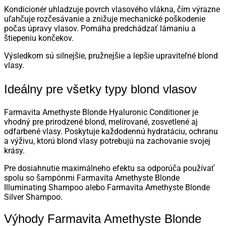
Kondicionér uhladzuje povrch vlasového vlákna, čím výrazne
uľahčuje rozčesávanie a znižuje mechanické poškodenie
počas úpravy vlasov. Pomáha predchádzať lámaniu a
štiepeniu končekov.
Výsledkom sú silnejšie, pružnejšie a lepšie upraviteľné blond
vlasy.
Ideálny pre všetky typy blond vlasov
Farmavita Amethyste Blonde Hyaluronic Conditioner je
vhodný pre prirodzené blond, melírované, zosvetlené aj
odfarbené vlasy. Poskytuje každodennú hydratáciu, ochranu
a výživu, ktorú blond vlasy potrebujú na zachovanie svojej
krásy.
Pre dosiahnutie maximálneho efektu sa odporúča používať
spolu so šampónmi Farmavita Amethyste Blonde
Illuminating Shampoo alebo Farmavita Amethyste Blonde
Silver Shampoo.
Výhody Farmavita Amethyste Blonde