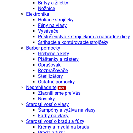
Britvy a žiletky
Nožnice
Elektronika
Holiace strojčeky
Fény na vlasy
Vysávače
Príslušenstvo k strojčekom a náhradné diely
Strihacie a kontúrovacie strojčeky
Barber pomocky
Hrebene a kefy
Pláštenky a zástery
Oprašovák
Rozprašovače
Sterilizátory
Ostatné pômocky
Neprehliadnite
Zlacnili sme pre Vás
Novinky
Starostlivosť o vlasy
Šampóny a výživa na vlasy
Farby na vlasy
Starostlivosť o bradu a fúzy
Krémy a mydlá na bradu
Brada a fúzy