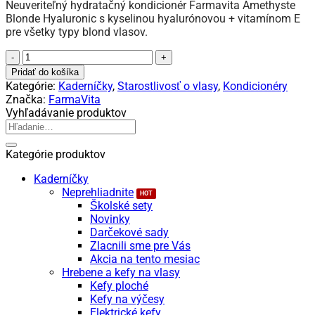
Neuveriteľný hydratačný kondicionér Farmavita Amethyste
Blonde Hyaluronic s kyselinou hyalurónovou + vitamínom E
pre všetky typy blond vlasov.
množstvo
Farmavita
Pridať do košíka
Amethyste
Kategórie:
Kaderníčky
,
Starostlivosť o vlasy
,
Kondicionéry
Blonde
Značka:
FarmaVita
Hyaluronic
Vyhľadávanie produktov
Conditioner
Hľadať:
-
Kondicionér
Kategórie produktov
na
blond
Kaderníčky
vlasy
Neprehliadnite
Školské sety
Novinky
Darčekové sady
Zlacnili sme pre Vás
Akcia na tento mesiac
Hrebene a kefy na vlasy
Kefy ploché
Kefy na výčesy
Elektrické kefy