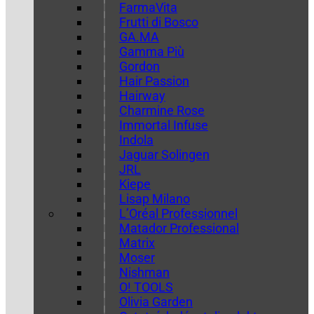
FarmaVita
Frutti di Bosco
GA.MA
Gamma Più
Gordon
Hair Passion
Hairway
Charmine Rose
Immortal Infuse
Indola
Jaguar Solingen
JRL
Kiepe
Lisap Milano
L’Oréal Professionnel
Matador Professional
Matrix
Moser
Nishman
O! TOOLS
Olivia Garden