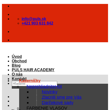
Skip
to
content
info@puls.sk
+421 903 631 842
Úvod
Obchod
Blog
PULS HAIR ACADEMY
O nás
Kontakt
Kaderníčky
Hľadať:
Neprehliadnite
Novinky
Zlacnili sme pre Vás
Darčekové sady
FARBENIE VLASOV