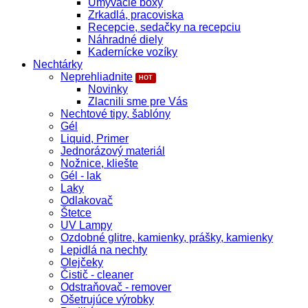
Umývacie boxy
Zrkadlá, pracoviska
Recepcie, sedačky na recepciu
Náhradné diely
Kadernícke vozíky
Nechtárky
Neprehliadnite
Novinky
Zlacnili sme pre Vás
Nechtové tipy, šablóny
Gél
Liquid, Primer
Jednorázový materiál
Nožnice, kliešte
Gél - lak
Laky
Odlakovač
Štetce
UV Lampy
Ozdobné glitre, kamienky, prášky, kamienky
Lepidlá na nechty
Olejčeky
Čistič - cleaner
Odstraňovač - remover
Ošetrujúce výrobky