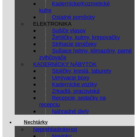
Kadernícke/Kozmetické
kufre
Ostatné pomôcky
ELEKTRONIKA
Sušiče vlasov
Žehličky, kulmy, krepovačky
Strihacie strojčeky
Sušiace helmy, klimazóny, parné
zvlhčovače
KADERNÍCKY NÁBYTOK
Stoličky, kreslá, taburety
Umývacie boxy
Kadernícke vozíky
Zrkadlá, pracoviská
Recepcie, sedačky na
recepciu
Náhradné diely
Nechtárky
Neprehliadnite
Novinky