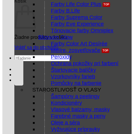
Košík
Farby Life Color Plus
Farby B.Life
Farby Suprema Color
Farby Eve Experience
Tónovacie farby Omniplex
Blossom Glow
Žiadne produkty v košíku.
Farby Color Art Desírée
Vrátiť sa do obchodu
Melíre, zosvetľovače
Peroxidy
Hľadať:
Ochrana pokožky pri farbení
Štartovacie balíčky
Vzorkovníky farieb
Pomôcky na farbenie
STAROSTLIVOSŤ O VLASY
Šampóny a peelingy
Kondicionéry
Vlasové balzamy, masky
Farebné masky a peny
Oleje a séra
Vyživujúce prípravky