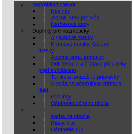
Neprehliadnite
Novinky
Zlacnili sme pre Vás
Darčekové sady
Doplnky pre kozmetičky
Alginátové masky
Krémové masky, Gélové
masky
Aktívne séra, ampulky
Odličovacie a čistiace prípravky
pred exfoliáciou
Toniká a tonizačné prípravky
Špeciálne ošetrujúce krémy a
fluid
Peelingy
Ošetrenie očného okolia
Farba na obočie
Riasy, trsy
Ošetrenie rúk