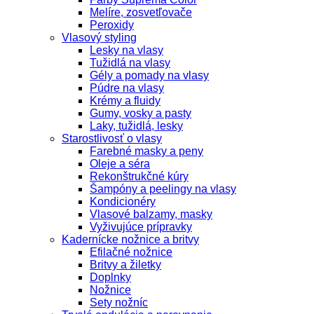
Melíre, zosvetľovače
Peroxidy
Vlasový styling
Lesky na vlasy
Tužidlá na vlasy
Gély a pomady na vlasy
Púdre na vlasy
Krémy a fluidy
Gumy, vosky a pasty
Laky, tužidlá, lesky
Starostlivosť o vlasy
Farebné masky a peny
Oleje a séra
Rekonštrukčné kúry
Šampóny a peelingy na vlasy
Kondicionéry
Vlasové balzamy, masky
Vyživujúce prípravky
Kadernícke nožnice a britvy
Efilačné nožnice
Britvy a žiletky
Doplnky
Nožnice
Sety nožníc