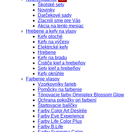
vlasy
Školské sety
Novinky
Darčekové sady
Zlacnili sme pre Vás
Akcia na tento mesiac
Hrebene a kefy na vlasy
Kefy ploché
Kefy na výčesy
Elektrické kefy
Hrebene
Kefy na bradu
Čističe kief a hrebeňov
Sety kief a hrebeňov
Kefy okrúhle
Farbenie vlasov
Vzorkovníky farieb
Pomôcky na farbenie
Tónovacie farby Omniplex Blossom Glow
Ochrana pokožky pri farbení
Štartovacie balíčky
Farby Color Art Desírée
Farby Eve Experience
Farby Life Color Plus
Farby B.Life
Farby Suprema Color