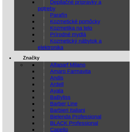
Depilačné prípravky a
potreby
Parafín
Kozmetické pomôcky
Kozmetika na telo
Prírodné mydlá
Kozmetický nábytok a
elektronika
Značky
Alfaparf Milano
Amaro Farmavita
Andis
Ardell
Ayala
BaByliss
Barber Line
Barbieri Italiani
Bielenda Professional
BLACK Professional
Capello