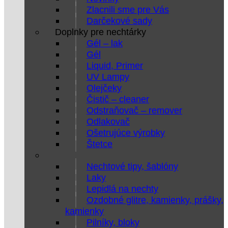
Zlacnili sme pre Vás
Darčekové sady
Doplnky pre nechtárky
Gél – lak
Gél
Liquid, Primer
UV Lampy
Olejčeky
Čistič – cleaner
Odstraňovač – remover
Odlakovač
Ošetrujúce výrobky
Štetce
Nechtové tipy, šablóny
Laky
Lepidlá na nechty
Ozdobné glitre, kamienky, prášky,
kamienky
Pilníky, bloky