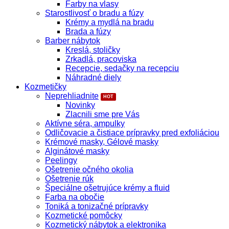
Farby na vlasy
Starostlivosť o bradu a fúzy
Krémy a mydlá na bradu
Brada a fúzy
Barber nábytok
Kreslá, stoličky
Zrkadlá, pracoviska
Recepcie, sedačky na recepciu
Náhradné diely
Kozmetičky
Neprehliadnite
Novinky
Zlacnili sme pre Vás
Aktívne séra, ampulky
Odličovacie a čistiace prípravky pred exfoliáciou
Krémové masky, Gélové masky
Alginátové masky
Peelingy
Ošetrenie očného okolia
Ošetrenie rúk
Špeciálne ošetrujúce krémy a fluid
Farba na obočie
Toniká a tonizačné prípravky
Kozmetické pomôcky
Kozmetický nábytok a elektronika