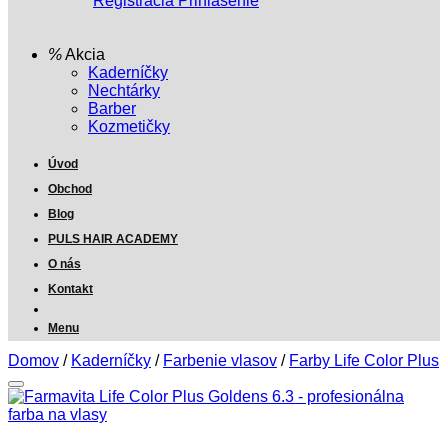
Registrácia
Prihlásenie
Akcia
Kaderníčky
Nechtárky
Barber
Kozmetičky
Úvod
Obchod
Blog
PULS HAIR ACADEMY
O nás
Kontakt
Menu
Domov
/
Kaderníčky
/
Farbenie vlasov
/
Farby Life Color Plus