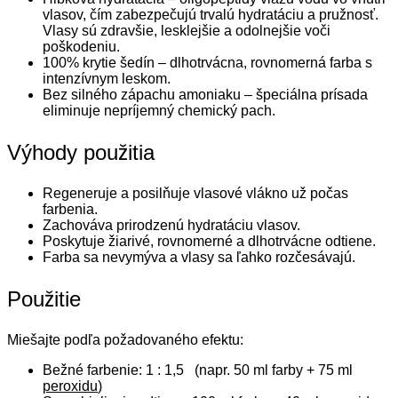
vlasov, čím zabezpečujú trvalú hydratáciu a pružnosť.
Vlasy sú zdravšie, lesklejšie a odolnejšie voči
poškodeniu.
100% krytie šedín – dlhotrvácna, rovnomerná farba s
intenzívnym leskom.
Bez silného zápachu amoniaku – špeciálna prísada
eliminuje nepríjemný chemický pach.
Výhody použitia
Regeneruje a posilňuje vlasové vlákno už počas
farbenia.
Zachováva prirodzenú hydratáciu vlasov.
Poskytuje žiarivé, rovnomerné a dlhotrvácne odtiene.
Farba sa nevymýva a vlasy sa ľahko rozčesávajú.
Použitie
Miešajte podľa požadovaného efektu:
Bežné farbenie: 1 : 1,5 (napr. 50 ml farby + 75 ml
peroxidu
)