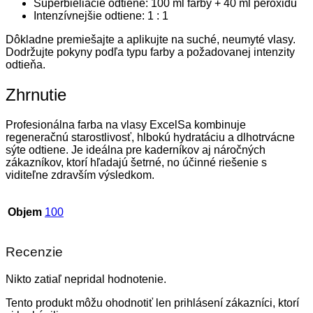
Superbieliacie odtiene: 100 ml farby + 40 ml peroxidu
Intenzívnejšie odtiene: 1 : 1
Dôkladne premiešajte a aplikujte na suché, neumyté vlasy.
Dodržujte pokyny podľa typu farby a požadovanej intenzity
odtieňa.
Zhrnutie
Profesionálna farba na vlasy ExcelSa kombinuje
regeneračnú starostlivosť, hlbokú hydratáciu a dlhotrvácne
sýte odtiene. Je ideálna pre kaderníkov aj náročných
zákazníkov, ktorí hľadajú šetrné, no účinné riešenie s
viditeľne zdravším výsledkom.
Objem
100
Recenzie
Nikto zatiaľ nepridal hodnotenie.
Tento produkt môžu ohodnotiť len prihlásení zákazníci, ktorí