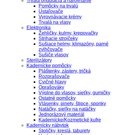
Trvalá ondulácia a narovnanie
Pomôcky na trvalú
Ustaľovače
Vyrovnávacie krémy
Trvalá na vlasy
Elektronika
Žehličky, kulmy, krepovačky
Strihacie strojčeky
Sušiace helmy, klimazóny, parné
zvlhčovače
Sušiče vlasov
Sterilizátory
Kadernícke pomôcky
Pláštenky, zástery, tričká
Rozprašovače
Cvičné hlavy
Oprašováky
Výplne do vlasov, sieťky, gumičky
Ostatné pomôcky
Vlásenky, pinety, štipce, sponky
Natáčky, sieťky na natáčky
Jednorázový materiál
Kadernícke/Kozmetické kufre
Kadernícky nábytok
Stoličky, kreslá, taburety