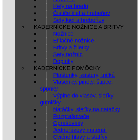
Kefy na bradu
Čističe kief a hrebeňov
Sety kief a hrebeňov
KADERNÍCKE NOŽNICE A BRITVY
Nožnice
Efilačné nožnice
Britvy a žiletky
Sety nožníc
Doplnky
KADERNÍCKE POMÔCKY
Pláštenky, zástery, tričká
Vlásenky, pinety, štipce,
sponky
Výplne do vlasov, sieťky,
gumičky
Natáčky, sieťky na natáčky
Rozprašovače
Oprašováky
Jednorázový materiál
Cvičné hlavy a statívy