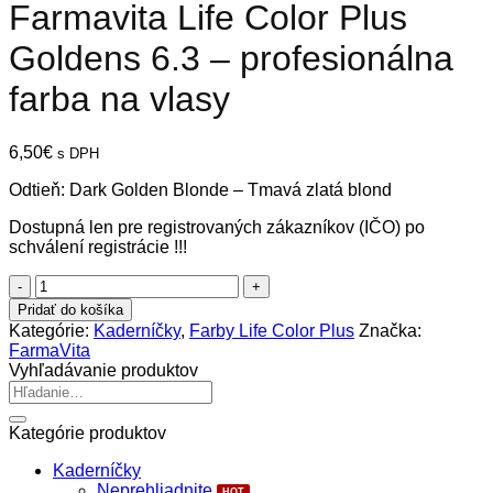
Farmavita Life Color Plus
Goldens 6.3 – profesionálna
farba na vlasy
6,50
€
s DPH
Odtieň: Dark Golden Blonde – Tmavá zlatá blond
Dostupná len pre registrovaných zákazníkov (IČO) po
schválení registrácie !!!
množstvo
Farmavita
Pridať do košíka
Life
Kategórie:
Kaderníčky
,
Farby Life Color Plus
Značka:
Color
FarmaVita
Plus
Vyhľadávanie produktov
Goldens
Hľadať:
6.3
-
Kategórie produktov
profesionálna
farba
Kaderníčky
na
Neprehliadnite