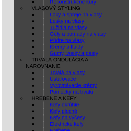
Rekonštrukčné kúry
VLASOVÝ STYLING
Laky a spreje na vlasy
Lesky na vlasy
Tužidlá na vlasy
Gély a pomady na vlasy
Púdre na vlasy
Krémy a fluidy
Gumy, vosky a pasty
TRVALÁ ONDULÁCIA A
NAROVNANIE
Trvalá na vlasy
Ustaľovače
Vyrovnávacie krémy
Pomôcky na trvalú
HREBENE A KEFY
Kefy okrúhle
Kefy ploché
Kefy na výčesy
Elektrické kefy
Hrebene