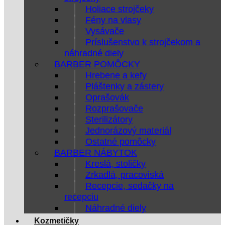
Holiace strojčeky
Fény na vlasy
Vysávače
Príslušenstvo k strojčekom a
náhradné diely
BARBER POMÔCKY
Hrebene a kefy
Pláštenky a zástery
Oprašovák
Rozprašovače
Sterilizátory
Jednorázový materiál
Ostatné pomôcky
BARBER NÁBYTOK
Kreslá, stoličky
Zrkadlá, pracoviská
Recepcie, sedačky na
recepciu
Náhradné diely
Kozmetičky