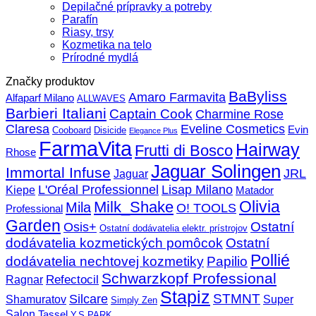
Depilačné prípravky a potreby
Parafín
Riasy, trsy
Kozmetika na telo
Prírodné mydlá
Značky produktov
BaByliss
Amaro Farmavita
Alfaparf Milano
ALLWAVES
Barbieri Italiani
Captain Cook
Charmine Rose
Claresa
Eveline Cosmetics
Evin
Cooboard
Disicide
Elegance Plus
FarmaVita
Hairway
Frutti di Bosco
Rhose
Jaguar Solingen
Immortal Infuse
JRL
Jaguar
L'Oréal Professionnel
Lisap Milano
Kiepe
Matador
Olivia
Milk_Shake
Mila
O! TOOLS
Professional
Garden
Ostatní
Osis+
Ostatní dodávatelia elektr. prístrojov
dodávatelia kozmetických pomôcok
Ostatní
Pollié
dodávatelia nechtovej kozmetiky
Papilio
Schwarzkopf Professional
Refectocil
Ragnar
Stapiz
STMNT
Silcare
Super
Shamuratov
Simply Zen
Salon
Tassel
Y.S.PARK