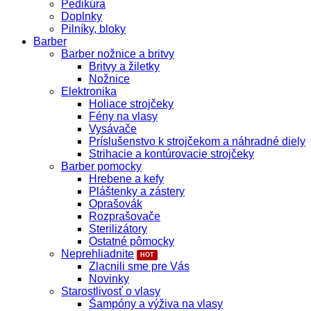
Pedikúra
Doplnky
Pilníky, bloky
Barber
Barber nožnice a britvy
Britvy a žiletky
Nožnice
Elektronika
Holiace strojčeky
Fény na vlasy
Vysávače
Príslušenstvo k strojčekom a náhradné diely
Strihacie a kontúrovacie strojčeky
Barber pomocky
Hrebene a kefy
Pláštenky a zástery
Oprašovák
Rozprašovače
Sterilizátory
Ostatné pômocky
Neprehliadnite
Zlacnili sme pre Vás
Novinky
Starostlivosť o vlasy
Šampóny a výživa na vlasy