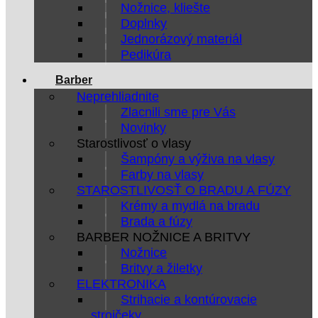
Nožnice, kliešte
Doplnky
Jednorázový materiál
Pedikúra
Barber
Neprehliadnite
Zlacnili sme pre Vás
Novinky
Starostlivosť o vlasy
Šampóny a výživa na vlasy
Farby na vlasy
STAROSTLIVOSŤ O BRADU A FÚZY
Krémy a mydlá na bradu
Brada a fúzy
BARBER NOŽNICE A BRITVY
Nožnice
Britvy a žiletky
ELEKTRONIKA
Strihacie a kontúrovacie
strojčeky