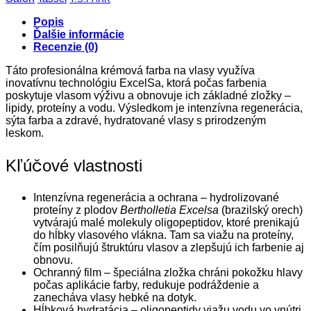
Popis
Ďalšie informácie
Recenzie (0)
Táto profesionálna krémová farba na vlasy využíva
inovatívnu technológiu ExcelSa, ktorá počas farbenia
poskytuje vlasom výživu a obnovuje ich základné zložky –
lipidy, proteíny a vodu. Výsledkom je intenzívna regenerácia,
sýta farba a zdravé, hydratované vlasy s prirodzeným
leskom.
Kľúčové vlastnosti
Intenzívna regenerácia a ochrana – hydrolizované
proteíny z plodov
Bertholletia Excelsa
(brazilský orech)
vytvárajú malé molekuly oligopeptidov, ktoré prenikajú
do hĺbky vlasového vlákna. Tam sa viažu na proteíny,
čím posilňujú štruktúru vlasov a zlepšujú ich farbenie aj
obnovu.
Ochranný film – špeciálna zložka chráni pokožku hlavy
počas aplikácie farby, redukuje podráždenie a
zanecháva vlasy hebké na dotyk.
Hĺbková hydratácia – oligopeptidy viažu vodu vo vnútri