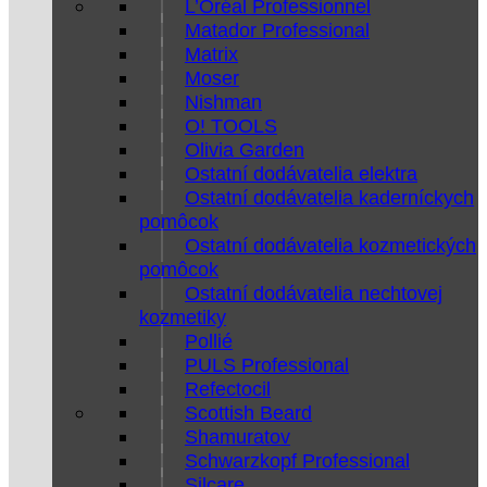
L’Oréal Professionnel
Matador Professional
Matrix
Moser
Nishman
O! TOOLS
Olivia Garden
Ostatní dodávatelia elektra
Ostatní dodávatelia kaderníckych
pomôcok
Ostatní dodávatelia kozmetických
pomôcok
Ostatní dodávatelia nechtovej
kozmetiky
Pollié
PULS Professional
Refectocil
Scottish Beard
Shamuratov
Schwarzkopf Professional
Silcare