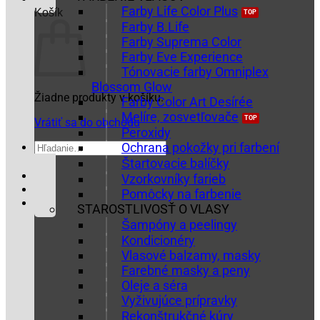
Farby Life Color Plus
Košík
Farby B.Life
Farby Suprema Color
Farby Eve Experience
Tónovacie farby Omniplex
Blossom Glow
Žiadne produkty v košíku.
Farby Color Art Desírée
Melíre, zosvetľovače
Vrátiť sa do obchodu
Peroxidy
Hľadať:
Ochrana pokožky pri farbení
Štartovacie balíčky
Vzorkovníky farieb
Pomôcky na farbenie
STAROSTLIVOSŤ O VLASY
Šampóny a peelingy
Kondicionéry
Vlasové balzamy, masky
Farebné masky a peny
Oleje a séra
Vyživujúce prípravky
Rekonštrukčné kúry