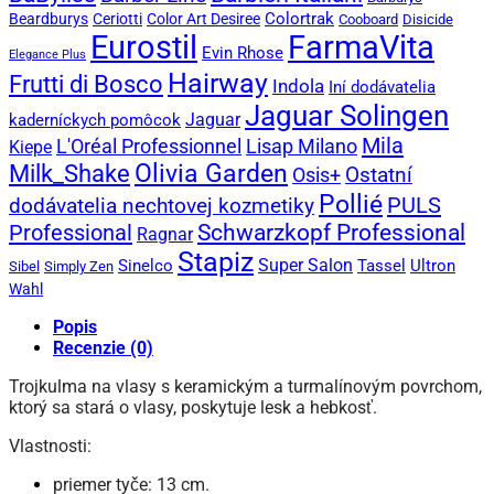
Colortrak
Beardburys
Ceriotti
Color Art Desiree
Cooboard
Disicide
Eurostil
FarmaVita
Evin Rhose
Elegance Plus
Hairway
Frutti di Bosco
Indola
Iní dodávatelia
Jaguar Solingen
Jaguar
kaderníckych pomôcok
Mila
L'Oréal Professionnel
Lisap Milano
Kiepe
Olivia Garden
Milk_Shake
Ostatní
Osis+
Pollié
PULS
dodávatelia nechtovej kozmetiky
Professional
Schwarzkopf Professional
Ragnar
Stapiz
Super Salon
Sinelco
Tassel
Ultron
Sibel
Simply Zen
Wahl
Popis
Recenzie (0)
Trojkulma na vlasy s keramickým a turmalínovým povrchom,
ktorý sa stará o vlasy, poskytuje lesk a hebkosť.
Vlastnosti:
priemer tyče: 13 cm.