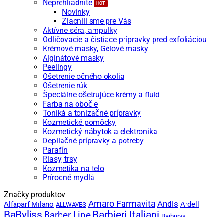
Neprehliadnite
Novinky
Zlacnili sme pre Vás
Aktívne séra, ampulky
Odličovacie a čistiace prípravky pred exfoliáciou
Krémové masky, Gélové masky
Alginátové masky
Peelingy
Ošetrenie očného okolia
Ošetrenie rúk
Špeciálne ošetrujúce krémy a fluid
Farba na obočie
Toniká a tonizačné prípravky
Kozmetické pomôcky
Kozmetický nábytok a elektronika
Depilačné prípravky a potreby
Parafín
Riasy, trsy
Kozmetika na telo
Prírodné mydlá
Značky produktov
Amaro Farmavita
Andis
Alfaparf Milano
Ardell
ALLWAVES
BaByliss
Barbieri Italiani
Barber Line
Barburys