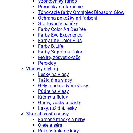
Vzorkovníky farieb
Pomôcky na farbenie
Tónovacie farby Omniplex Blossom Glow
Ochrana pokožky pri farbení
Štartovacie balíčky
Farby Color Art Desírée
Farby Eve Experience
Farby Life Color Plus
Farby B.Life
Farby Suprema Color
Melíre, zosvetľovače
Peroxidy
Vlasový styling
Lesky na vlasy
Tužidlá na vlasy
Gély a pomady na vlasy
Púdre na vlasy
Krémy a fluidy
Gumy, vosky a pasty
Laky, tužidlá, lesky
Starostlivosť o vlasy
Farebné masky a peny
Oleje a séra
Rekonštrukčné kúry