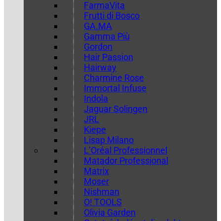
FarmaVita
Frutti di Bosco
GA.MA
Gamma Più
Gordon
Hair Passion
Hairway
Charmine Rose
Immortal Infuse
Indola
Jaguar Solingen
JRL
Kiepe
Lisap Milano
L’Oréal Professionnel
Matador Professional
Matrix
Moser
Nishman
O! TOOLS
Olivia Garden