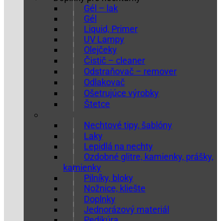
Gél – lak
Gél
Liquid, Primer
UV Lampy
Olejčeky
Čistič – cleaner
Odstraňovač – remover
Odlakovač
Ošetrujúce výrobky
Štetce
Nechtové tipy, šablóny
Laky
Lepidlá na nechty
Ozdobné glitre, kamienky, prášky,
kamienky
Pilníky, bloky
Nožnice, kliešte
Doplnky
Jednorázový materiál
Pedikúra