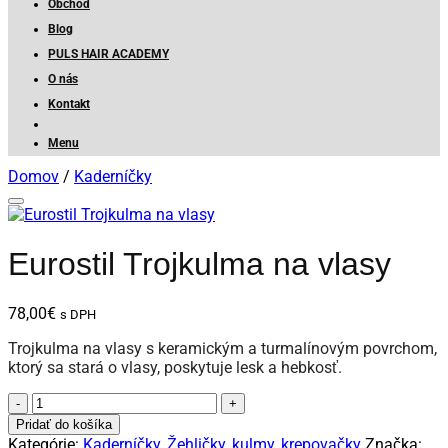
Obchod
Blog
PULS HAIR ACADEMY
O nás
Kontakt
Menu
Domov
/
Kaderníčky
Eurostil Trojkulma na vlasy
78,00
€
s DPH
Trojkulma na vlasy s keramickým a turmalínovým povrchom,
ktorý sa stará o vlasy, poskytuje lesk a hebkosť.
množstvo
Eurostil
Pridať do košíka
Trojkulma
Kategórie:
Kaderníčky
,
Žehličky, kulmy, krepovačky
Značka: