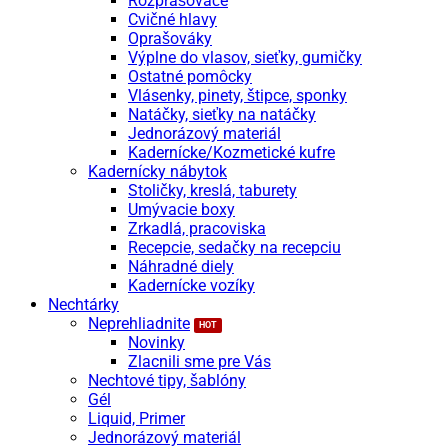
Rozprašovače
Cvičné hlavy
Oprašováky
Výplne do vlasov, sieťky, gumičky
Ostatné pomôcky
Vlásenky, pinety, štipce, sponky
Natáčky, sieťky na natáčky
Jednorázový materiál
Kadernícke/Kozmetické kufre
Kadernícky nábytok
Stoličky, kreslá, taburety
Umývacie boxy
Zrkadlá, pracoviska
Recepcie, sedačky na recepciu
Náhradné diely
Kadernícke vozíky
Nechtárky
Neprehliadnite
Novinky
Zlacnili sme pre Vás
Nechtové tipy, šablóny
Gél
Liquid, Primer
Jednorázový materiál