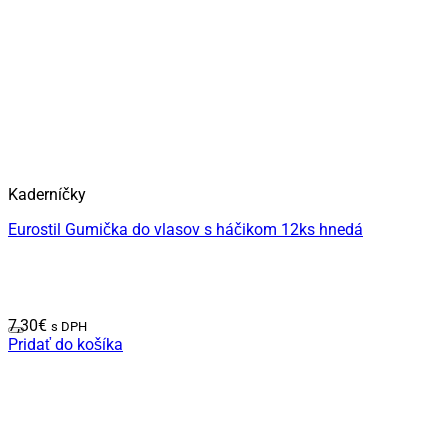
Kaderníčky
Eurostil Gumička do vlasov s háčikom 12ks hnedá
7,30
€
s DPH
Pridať do košíka