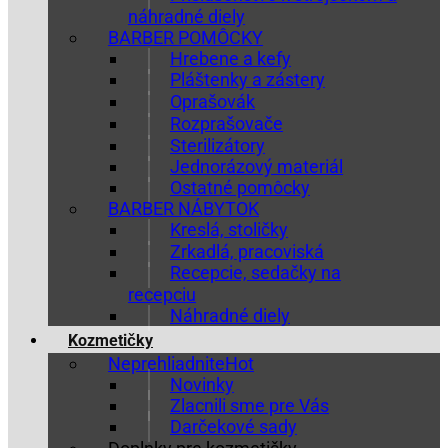
náhradné diely
BARBER POMÔCKY
Hrebene a kefy
Pláštenky a zástery
Oprašovák
Rozprašovače
Sterilizátory
Jednorázový materiál
Ostatné pomôcky
BARBER NÁBYTOK
Kreslá, stoličky
Zrkadlá, pracoviská
Recepcie, sedačky na
recepciu
Náhradné diely
Kozmetičky
Neprehliadnite
Novinky
Zlacnili sme pre Vás
Darčekové sady