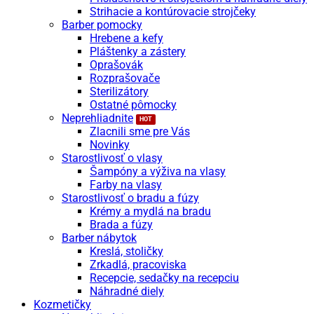
Strihacie a kontúrovacie strojčeky
Barber pomocky
Hrebene a kefy
Pláštenky a zástery
Oprašovák
Rozprašovače
Sterilizátory
Ostatné pômocky
Neprehliadnite
Zlacnili sme pre Vás
Novinky
Starostlivosť o vlasy
Šampóny a výživa na vlasy
Farby na vlasy
Starostlivosť o bradu a fúzy
Krémy a mydlá na bradu
Brada a fúzy
Barber nábytok
Kreslá, stoličky
Zrkadlá, pracoviska
Recepcie, sedačky na recepciu
Náhradné diely
Kozmetičky