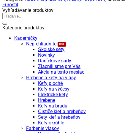
na
Eurostil
vlasy
Vyhľadávanie produktov
Hľadať:
Kategórie produktov
Kaderníčky
Neprehliadnite
Školské sety
Novinky
Darčekové sady
Zlacnili sme pre Vás
Akcia na tento mesiac
Hrebene a kefy na vlasy
Kefy ploché
Kefy na výčesy
Elektrické kefy
Hrebene
Kefy na bradu
Čističe kief a hrebeňov
Sety kief a hrebeňov
Kefy okrúhle
Farbenie vlasov