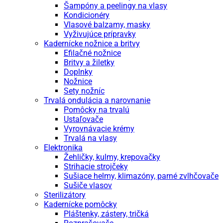
Šampóny a peelingy na vlasy
Kondicionéry
Vlasové balzamy, masky
Vyživujúce prípravky
Kadernícke nožnice a britvy
Efilačné nožnice
Britvy a žiletky
Doplnky
Nožnice
Sety nožníc
Trvalá ondulácia a narovnanie
Pomôcky na trvalú
Ustaľovače
Vyrovnávacie krémy
Trvalá na vlasy
Elektronika
Žehličky, kulmy, krepovačky
Strihacie strojčeky
Sušiace helmy, klimazóny, parné zvlhčovače
Sušiče vlasov
Sterilizátory
Kadernícke pomôcky
Pláštenky, zástery, tričká