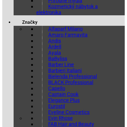
Prírodné mydlá
Kozmetický nábytok a
elektronika
Značky
Alfaparf Milano
Amaro Farmavita
Andis
Ardell
Ayala
BaByliss
Barber Line
Barbieri Italiani
Bielenda Professional
BLACK Professional
Capello
Captain Cook
Elegance Plus
Eurostil
Eveline Cosmetics
Evin Rhose
FAB Hair and Beauty