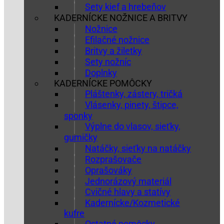
Sety kief a hrebeňov
KADERNÍCKE NOŽNICE A BRITVY
Nožnice
Efilačné nožnice
Britvy a žiletky
Sety nožníc
Doplnky
KADERNÍCKE POMÔCKY
Pláštenky, zástery, tričká
Vlásenky, pinety, štipce,
sponky
Výplne do vlasov, sieťky,
gumičky
Natáčky, sieťky na natáčky
Rozprašovače
Oprašováky
Jednorázový materiál
Cvičné hlavy a statívy
Kadernícke/Kozmetické
kufre
Ostatné pomôcky