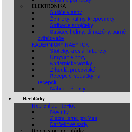
ELEKTRONIKA
Sušiče vlasov
Žehličky, kulmy, krepovačky
Strihacie strojčeky
Sušiace helmy, klimazóny, parné
zvlhčovače
KADERNÍCKY NÁBYTOK
Stoličky, kreslá, taburety
Umývacie boxy
Kadernícke vozíky
Zrkadlá, pracoviská
Recepcie, sedačky na
recepciu
Náhradné diely
Nechtárky
Neprehliadnite
Novinky
Zlacnili sme pre Vás
Darčekové sady
Doplnky pre nechtárky