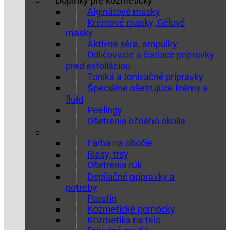
Doplnky pre kozmetičky
Alginátové masky
Krémové masky, Gélové
masky
Aktívne séra, ampulky
Odličovacie a čistiace prípravky
pred exfoliáciou
Toniká a tonizačné prípravky
Špeciálne ošetrujúce krémy a
fluid
Peelingy
Ošetrenie očného okolia
Farba na obočie
Riasy, trsy
Ošetrenie rúk
Depilačné prípravky a
potreby
Parafín
Kozmetické pomôcky
Kozmetika na telo