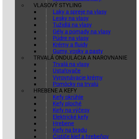
VLASOVÝ STYLING
Laky a spreje na vlasy
Lesky na vlasy
Tužidlá na vlasy
Gély a pomady na vlasy
Púdre na vlasy
Krémy a fluidy
Gumy, vosky a pasty
TRVALÁ ONDULÁCIA A NAROVNANIE
Trvalá na vlasy
Ustaľovače
Vyrovnávacie krémy
Pomôcky na trvalú
HREBENE A KEFY
Kefy okrúhle
Kefy ploché
Kefy na výčesy
Elektrické kefy
Hrebene
Kefy na bradu
Čističe kief a hrebeňov