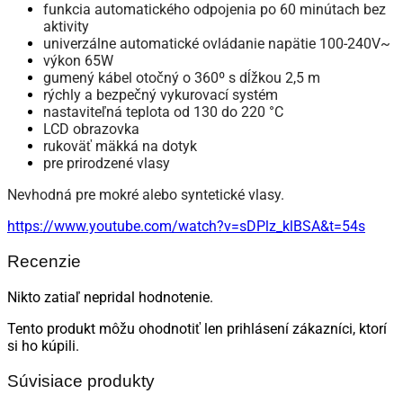
funkcia automatického odpojenia po 60 minútach bez
aktivity
univerzálne automatické ovládanie napätie 100-240V~
výkon 65W
gumený kábel otočný o 360º s dĺžkou 2,5 m
rýchly a bezpečný vykurovací systém
nastaviteľná teplota od 130 do 220 °C
LCD obrazovka
rukoväť mäkká na dotyk
pre prirodzené vlasy
Nevhodná pre mokré alebo syntetické vlasy.
https://www.youtube.com/watch?v=sDPlz_klBSA&t=54s
Recenzie
Nikto zatiaľ nepridal hodnotenie.
Tento produkt môžu ohodnotiť len prihlásení zákazníci, ktorí
si ho kúpili.
Súvisiace produkty