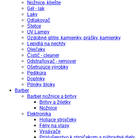
Nožnice, kliešte
Gél - lak
Laky
Odlakovač
Štetce
UV Lampy
Ozdobné glitre, kamienky, prášky, kamienky
Lepidlá na nechty
Olejčeky
Čistič - cleaner
Odstraňovač - remover
Ošetrujúce výrobky
Pedikúra
Doplnky
Pilníky, bloky
Barber
Barber nožnice a britvy
Britvy a žiletky
Nožnice
Elektronika
Holiace strojčeky
Fény na vlasy
Vysávače
Príslušenstvo k strojčekom a náhradné diely