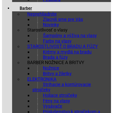
Barber
Neprehliadnite
Zlacnili sme pre Vás
Novinky
Starostlivosť o vlasy
Šampóny a výživa na vlasy
Farby na vlasy
STAROSTLIVOSŤ O BRADU A FÚZY
Krémy a mydlá na bradu
Brada a fúzy
BARBER NOŽNICE A BRITVY
Nožnice
Britvy a žiletky
ELEKTRONIKA
Strihacie a kontúrovacie
strojčeky
Holiace strojčeky
Fény na vlasy
Vysávače
Príslušenstvo k strojčekom a