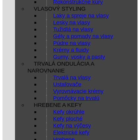
Rekonštrukčné kúry
VLASOVÝ STYLING
Laky a spreje na vlasy
Lesky na vlasy
Tužidlá na vlasy
Gély a pomady na vlasy
Púdre na vlasy
Krémy a fluidy
Gumy, vosky a pasty
TRVALÁ ONDULÁCIA A
NAROVNANIE
Trvalá na vlasy
Ustaľovače
Vyrovnávacie krémy
Pomôcky na trvalú
HREBENE A KEFY
Kefy okrúhle
Kefy ploché
Kefy na výčesy
Elektrické kefy
Hrebene