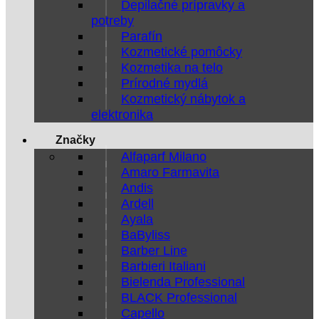
Depilačné prípravky a
potreby
Parafín
Kozmetické pomôcky
Kozmetika na telo
Prírodné mydlá
Kozmetický nábytok a
elektronika
Značky
Alfaparf Milano
Amaro Farmavita
Andis
Ardell
Ayala
BaByliss
Barber Line
Barbieri Italiani
Bielenda Professional
BLACK Professional
Capello