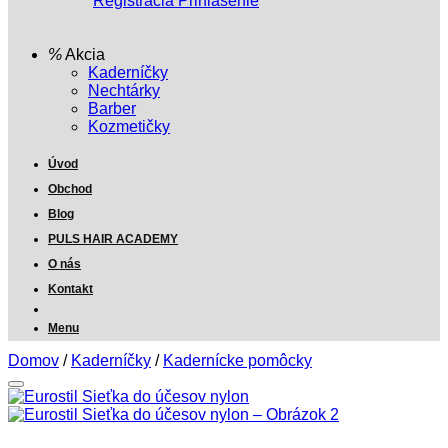
Registrácia
Prihlásenie
Akcia
Kaderníčky
Nechtárky
Barber
Kozmetičky
Úvod
Obchod
Blog
PULS HAIR ACADEMY
O nás
Kontakt
Menu
Domov
/
Kaderníčky
/
Kadernícke pomôcky