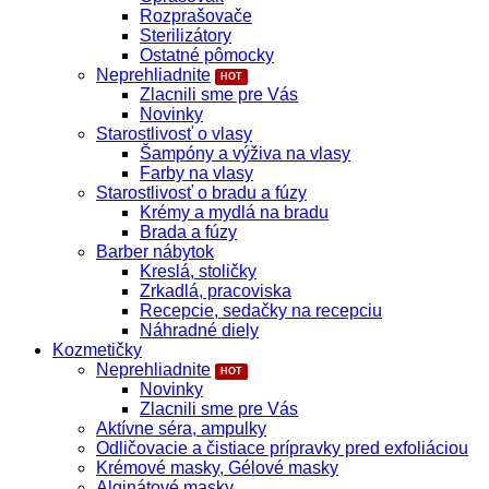
Rozprašovače
Sterilizátory
Ostatné pômocky
Neprehliadnite
Zlacnili sme pre Vás
Novinky
Starostlivosť o vlasy
Šampóny a výživa na vlasy
Farby na vlasy
Starostlivosť o bradu a fúzy
Krémy a mydlá na bradu
Brada a fúzy
Barber nábytok
Kreslá, stoličky
Zrkadlá, pracoviska
Recepcie, sedačky na recepciu
Náhradné diely
Kozmetičky
Neprehliadnite
Novinky
Zlacnili sme pre Vás
Aktívne séra, ampulky
Odličovacie a čistiace prípravky pred exfoliáciou
Krémové masky, Gélové masky
Alginátové masky