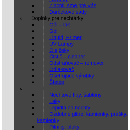
Zlacnili sme pre Vás
Darčekové sady
Doplnky pre nechtárky
Gél – lak
Gél
Liquid, Primer
UV Lampy
Olejčeky
Čistič – cleaner
Odstraňovač – remover
Odlakovač
Ošetrujúce výrobky
Štetce
Nechtové tipy, šablóny
Laky
Lepidlá na nechty
Ozdobné glitre, kamienky, prášky,
kamienky
Pilníky, bloky