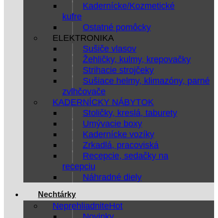
Kadernícke/Kozmetické
kufre
Ostatné pomôcky
ELEKTRONIKA
Sušiče vlasov
Žehličky, kulmy, krepovačky
Strihacie strojčeky
Sušiace helmy, klimazóny, parné
zvlhčovače
KADERNÍCKY NÁBYTOK
Stoličky, kreslá, taburety
Umývacie boxy
Kadernícke vozíky
Zrkadlá, pracoviská
Recepcie, sedačky na
recepciu
Náhradné diely
Nechtárky
Neprehliadnite
Novinky