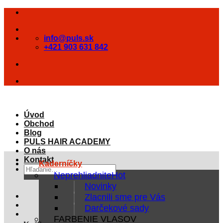
Skip
to
content
info@puls.sk
+421 903 631 842
Úvod
Obchod
Blog
PULS HAIR ACADEMY
O nás
Kontakt
Kaderníčky
Hľadať:
Neprehliadnite
Novinky
Zlacnili sme pre Vás
Darčekové sady
FARBENIE VLASOV