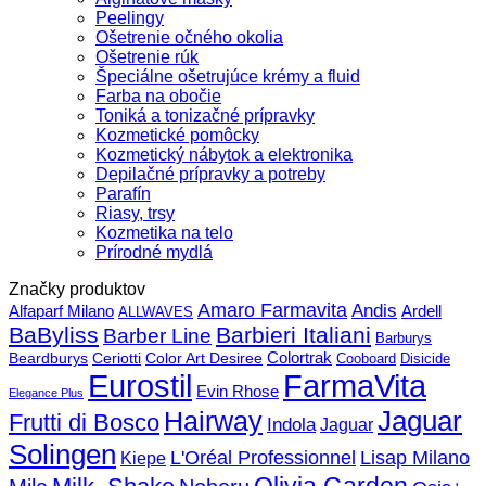
Peelingy
Ošetrenie očného okolia
Ošetrenie rúk
Špeciálne ošetrujúce krémy a fluid
Farba na obočie
Toniká a tonizačné prípravky
Kozmetické pomôcky
Kozmetický nábytok a elektronika
Depilačné prípravky a potreby
Parafín
Riasy, trsy
Kozmetika na telo
Prírodné mydlá
Značky produktov
Amaro Farmavita
Andis
Alfaparf Milano
Ardell
ALLWAVES
BaByliss
Barbieri Italiani
Barber Line
Barburys
Beardburys
Ceriotti
Color Art Desiree
Colortrak
Cooboard
Disicide
FarmaVita
Eurostil
Evin Rhose
Elegance Plus
Jaguar
Hairway
Frutti di Bosco
Indola
Jaguar
Solingen
L'Oréal Professionnel
Lisap Milano
Kiepe