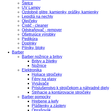
Štetce
UV Lampy
Ozdobné glitre, kamienky, prášky, kamienky
Lepidlá na nechty
Olejčeky
Čistič - cleaner
Odstraňovač - remover
Ošetrujúce výrobky
Pedikúra
Doplnky
Pilníky, bloky
Barber
Barber nožnice a britvy
Britvy a žiletky
Nožnice
Elektronika
Holiace strojčeky
Fény na vlasy
Vysávače
Príslušenstvo k strojčekom a náhradné diely
Strihacie a kontúrovacie strojčeky
Barber pomocky
Hrebene a kefy
Pláštenky a zástery
Oprašovák