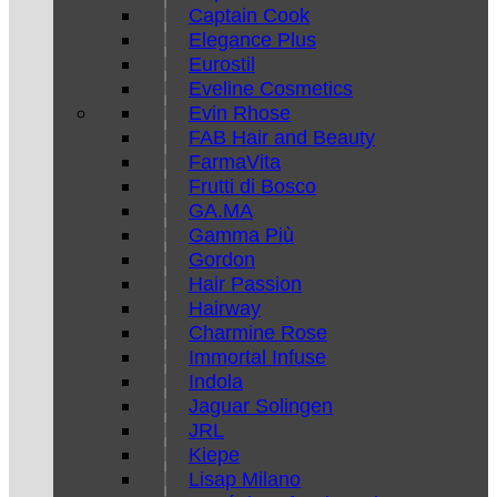
Captain Cook
Elegance Plus
Eurostil
Eveline Cosmetics
Evin Rhose
FAB Hair and Beauty
FarmaVita
Frutti di Bosco
GA.MA
Gamma Più
Gordon
Hair Passion
Hairway
Charmine Rose
Immortal Infuse
Indola
Jaguar Solingen
JRL
Kiepe
Lisap Milano