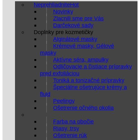
Neprehliadnite
Novinky
Zlacnili sme pre Vás
Darčekové sady
Doplnky pre kozmetičky
Alginátové masky
Krémové masky, Gélové
masky
Aktívne séra, ampulky
Odličovacie a čistiace prípravky
pred exfoliáciou
Toniká a tonizačné prípravky
Špeciálne ošetrujúce krémy a
fluid
Peelingy
Ošetrenie očného okolia
Farba na obočie
Riasy, trsy
Ošetrenie rúk