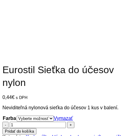
Eurostil Sieťka do účesov
nylon
0,44
€
s DPH
Neviditeľná nylonová sieťka do účesov 1 kus v balení.
Farba
Vymazať
množstvo
Eurostil
Pridať do košíka
Sieťka