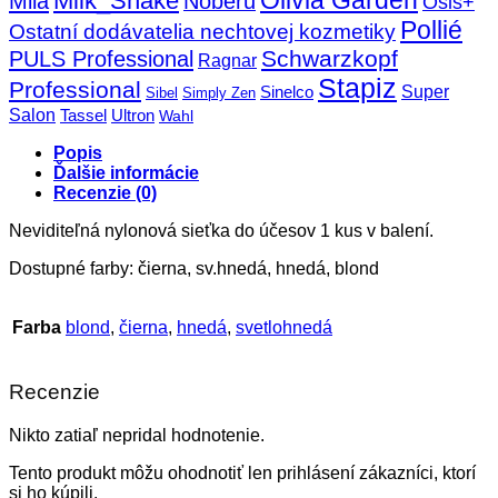
Olivia Garden
Milk_Shake
Mila
Noberu
Osis+
Pollié
Ostatní dodávatelia nechtovej kozmetiky
Schwarzkopf
PULS Professional
Ragnar
Stapiz
Professional
Super
Sinelco
Sibel
Simply Zen
Salon
Tassel
Ultron
Wahl
Popis
Ďalšie informácie
Recenzie (0)
Neviditeľná nylonová sieťka do účesov 1 kus v balení.
Dostupné farby: čierna, sv.hnedá, hnedá, blond
Farba
blond
,
čierna
,
hnedá
,
svetlohnedá
Recenzie
Nikto zatiaľ nepridal hodnotenie.
Tento produkt môžu ohodnotiť len prihlásení zákazníci, ktorí
si ho kúpili.