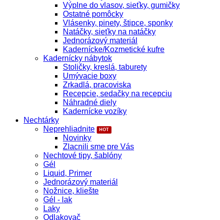
Výplne do vlasov, sieťky, gumičky
Ostatné pomôcky
Vlásenky, pinety, štipce, sponky
Natáčky, sieťky na natáčky
Jednorázový materiál
Kadernícke/Kozmetické kufre
Kadernícky nábytok
Stoličky, kreslá, taburety
Umývacie boxy
Zrkadlá, pracoviska
Recepcie, sedačky na recepciu
Náhradné diely
Kadernícke vozíky
Nechtárky
Neprehliadnite
Novinky
Zlacnili sme pre Vás
Nechtové tipy, šablóny
Gél
Liquid, Primer
Jednorázový materiál
Nožnice, kliešte
Gél - lak
Laky
Odlakovač