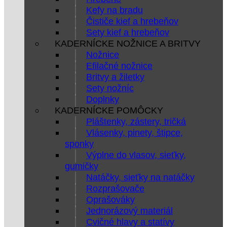
Kefy na bradu
Čističe kief a hrebeňov
Sety kief a hrebeňov
KADERNÍCKE NOŽNICE A BRITVY
Nožnice
Efilačné nožnice
Britvy a žiletky
Sety nožníc
Doplnky
KADERNÍCKE POMÔCKY
Pláštenky, zástery, tričká
Vlásenky, pinety, štipce,
sponky
Výplne do vlasov, sieťky,
gumičky
Natáčky, sieťky na natáčky
Rozprašovače
Oprašováky
Jednorázový materiál
Cvičné hlavy a statívy