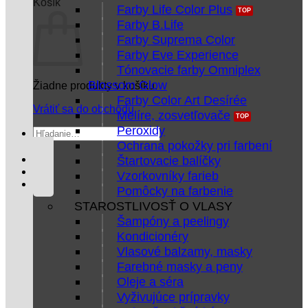
Košík
Farby Life Color Plus
Farby B.Life
Farby Suprema Color
Farby Eve Experience
Tónovacie farby Omniplex
Blossom Glow
Žiadne produkty v košíku.
Farby Color Art Desírée
Vrátiť sa do obchodu
Melíre, zosvetľovače
Peroxidy
Hľadať:
Ochrana pokožky pri farbení
Štartovacie balíčky
Vzorkovníky farieb
Pomôcky na farbenie
STAROSTLIVOSŤ O VLASY
Šampóny a peelingy
Kondicionéry
Vlasové balzamy, masky
Farebné masky a peny
Oleje a séra
Vyživujúce prípravky