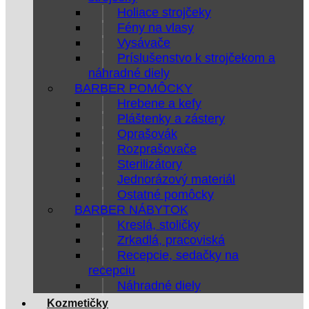
Holiace strojčeky
Fény na vlasy
Vysávače
Príslušenstvo k strojčekom a
náhradné diely
BARBER POMÔCKY
Hrebene a kefy
Pláštenky a zástery
Oprašovák
Rozprašovače
Sterilizátory
Jednorázový materiál
Ostatné pomôcky
BARBER NÁBYTOK
Kreslá, stoličky
Zrkadlá, pracoviská
Recepcie, sedačky na
recepciu
Náhradné diely
Kozmetičky