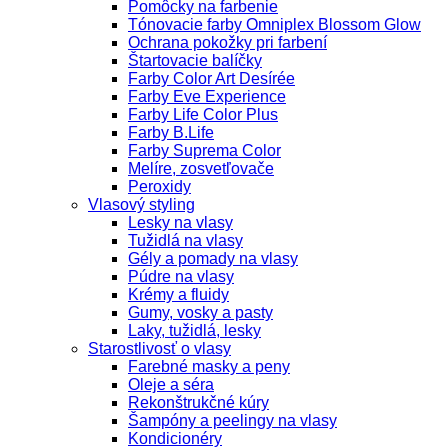
Pomôcky na farbenie
Tónovacie farby Omniplex Blossom Glow
Ochrana pokožky pri farbení
Štartovacie balíčky
Farby Color Art Desírée
Farby Eve Experience
Farby Life Color Plus
Farby B.Life
Farby Suprema Color
Melíre, zosvetľovače
Peroxidy
Vlasový styling
Lesky na vlasy
Tužidlá na vlasy
Gély a pomady na vlasy
Púdre na vlasy
Krémy a fluidy
Gumy, vosky a pasty
Laky, tužidlá, lesky
Starostlivosť o vlasy
Farebné masky a peny
Oleje a séra
Rekonštrukčné kúry
Šampóny a peelingy na vlasy
Kondicionéry