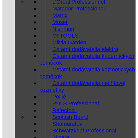
L’Oréal Professionnel
Matador Professional
Matrix
Moser
Nishman
O! TOOLS
Olivia Garden
Ostatní dodávatelia elektra
Ostatní dodávatelia kaderníckych
pomôcok
Ostatní dodávatelia kozmetických
pomôcok
Ostatní dodávatelia nechtovej
kozmetiky
Pollié
PULS Professional
Refectocil
Scottish Beard
Shamuratov
Schwarzkopf Professional
Silcare