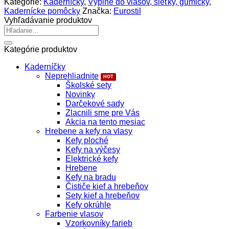
Kategórie:
Kaderníčky
,
Výplne do vlasov, sieťky, gumičky
,
do
Kadernícke pomôcky
Značka:
Eurostil
účesov
Vyhľadávanie produktov
nylon
Hľadať:
Kategórie produktov
Kaderníčky
Neprehliadnite
Školské sety
Novinky
Darčekové sady
Zlacnili sme pre Vás
Akcia na tento mesiac
Hrebene a kefy na vlasy
Kefy ploché
Kefy na výčesy
Elektrické kefy
Hrebene
Kefy na bradu
Čističe kief a hrebeňov
Sety kief a hrebeňov
Kefy okrúhle
Farbenie vlasov
Vzorkovníky farieb