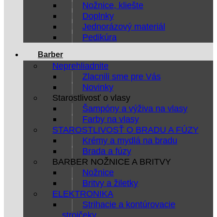
Nožnice, kliešte
Doplnky
Jednorázový materiál
Pedikúra
Barber
Neprehliadnite
Zlacnili sme pre Vás
Novinky
Starostlivosť o vlasy
Šampóny a výživa na vlasy
Farby na vlasy
STAROSTLIVOSŤ O BRADU A FÚZY
Krémy a mydlá na bradu
Brada a fúzy
BARBER NOŽNICE A BRITVY
Nožnice
Britvy a žiletky
ELEKTRONIKA
Strihacie a kontúrovacie
strojčeky