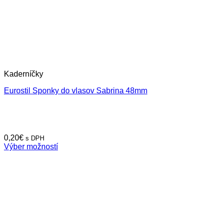
Kaderníčky
Eurostil Sponky do vlasov Sabrina 48mm
0,20
€
s DPH
Výber možností
Tento
produkt
má
viacero
variantov.
Možnosti
si
môžete