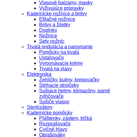
Vlasové balzamy, masky
Vyživujúce prípravky
Kadernícke nožnice a britvy
Efilačné nožnice
Britvy a žiletky
Doplnky
Nožnice
Sety nožníc
Trvalá ondulácia a narovnanie
Pomôcky na trvalú
Ustaľovače
Vyrovnávacie krémy
Trvalá na vlasy
Elektronika
Žehličky, kulmy, krepovačky
Strihacie strojčeky
Sušiace helmy, klimazóny, parné
zvlhčovače
Sušiče vlasov
Sterilizátory
Kadernícke pomôcky
Pláštenky, zástery, tričká
Rozprašovače
Cvičné hlavy
Oprašováky