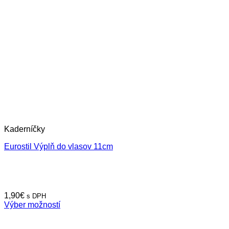
Kaderníčky
Eurostil Výplň do vlasov 11cm
1,90
€
s DPH
Výber možností
Tento
produkt