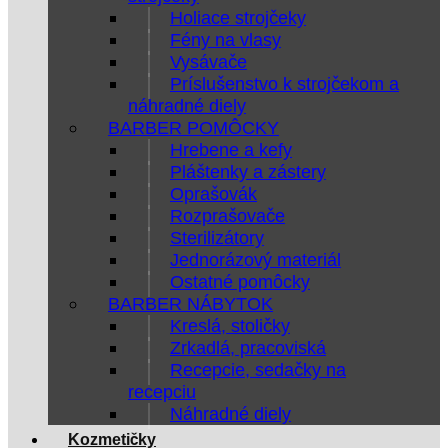
Holiace strojčeky
Fény na vlasy
Vysávače
Príslušenstvo k strojčekom a
náhradné diely
BARBER POMÔCKY
Hrebene a kefy
Pláštenky a zástery
Oprašovák
Rozprašovače
Sterilizátory
Jednorázový materiál
Ostatné pomôcky
BARBER NÁBYTOK
Kreslá, stoličky
Zrkadlá, pracoviská
Recepcie, sedačky na
recepciu
Náhradné diely
Kozmetičky