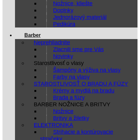
Nožnice, kliešte
Doplnky
Jednorázový materiál
Pedikúra
Barber
Neprehliadnite
Zlacnili sme pre Vás
Novinky
Starostlivosť o vlasy
Šampóny a výživa na vlasy
Farby na vlasy
STAROSTLIVOSŤ O BRADU A FÚZY
Krémy a mydlá na bradu
Brada a fúzy
BARBER NOŽNICE A BRITVY
Nožnice
Britvy a žiletky
ELEKTRONIKA
Strihacie a kontúrovacie
strojčeky