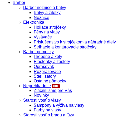
Barber
Barber nožnice a britvy
Britvy a žiletky
Nožnice
Elektronika
Holiace strojčeky
Fény na vlasy
Vysávače
Príslušenstvo k strojčekom a náhradné diely
Strihacie a kontúrovacie strojčeky
Barber pomocky
Hrebene a kefy
Pláštenky a zástery
Oprašovák
Rozprašovače
Sterilizátory
Ostatné pômocky
Neprehliadnite
Zlacnili sme pre Vás
Novinky
Starostlivosť o vlasy
Šampóny a výživa na vlasy
Farby na vlasy
Starostlivosť o bradu a fúzy