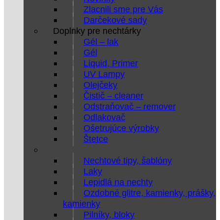
Zlacnili sme pre Vás
Darčekové sady
Doplnky pre nechtárky
Gél – lak
Gél
Liquid, Primer
UV Lampy
Olejčeky
Čistič – cleaner
Odstraňovač – remover
Odlakovač
Ošetrujúce výrobky
Štetce
Nechtové tipy, šablóny
Laky
Lepidlá na nechty
Ozdobné glitre, kamienky, prášky,
kamienky
Pilníky, bloky