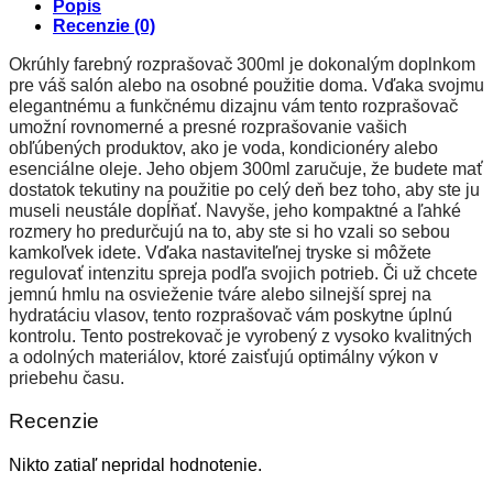
Popis
Recenzie (0)
Okrúhly farebný rozprašovač 300ml je dokonalým doplnkom
pre váš salón alebo na osobné použitie doma. Vďaka svojmu
elegantnému a funkčnému dizajnu vám tento rozprašovač
umožní rovnomerné a presné rozprašovanie vašich
obľúbených produktov, ako je voda, kondicionéry alebo
esenciálne oleje. Jeho objem 300ml zaručuje, že budete mať
dostatok tekutiny na použitie po celý deň bez toho, aby ste ju
museli neustále dopĺňať. Navyše, jeho kompaktné a ľahké
rozmery ho predurčujú na to, aby ste si ho vzali so sebou
kamkoľvek idete. Vďaka nastaviteľnej tryske si môžete
regulovať intenzitu spreja podľa svojich potrieb. Či už chcete
jemnú hmlu na osvieženie tváre alebo silnejší sprej na
hydratáciu vlasov, tento rozprašovač vám poskytne úplnú
kontrolu. Tento postrekovač je vyrobený z vysoko kvalitných
a odolných materiálov, ktoré zaisťujú optimálny výkon v
priebehu času.
Recenzie
Nikto zatiaľ nepridal hodnotenie.