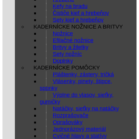
Kefy na bradu
Čističe kief a hrebeňov
Sety kief a hrebeňov
KADERNÍCKE NOŽNICE A BRITVY
Nožnice
Efilačné nožnice
Britvy a žiletky
Sety nožníc
Doplnky
KADERNÍCKE POMÔCKY
Pláštenky, zástery, tričká
Vlásenky, pinety, štipce,
sponky
Výplne do vlasov, sieťky,
gumičky
Natáčky, sieťky na natáčky
Rozprašovače
Oprašováky
Jednorázový materiál
Cvičné hlavy a statívy