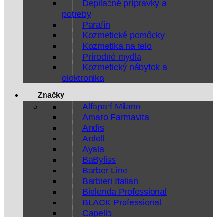
Depilačné prípravky a
potreby
Parafín
Kozmetické pomôcky
Kozmetika na telo
Prírodné mydlá
Kozmetický nábytok a
elektronika
Značky
Alfaparf Milano
Amaro Farmavita
Andis
Ardell
Ayala
BaByliss
Barber Line
Barbieri Italiani
Bielenda Professional
BLACK Professional
Capello