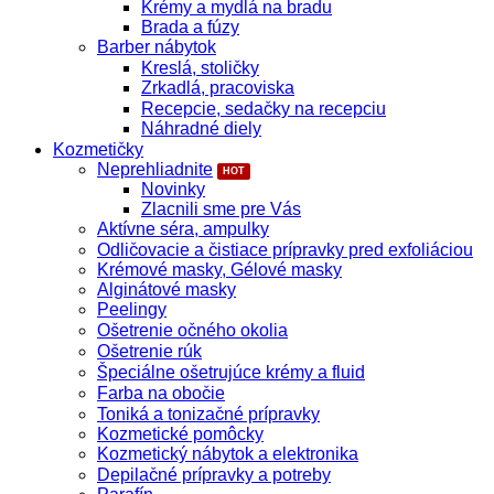
Krémy a mydlá na bradu
Brada a fúzy
Barber nábytok
Kreslá, stoličky
Zrkadlá, pracoviska
Recepcie, sedačky na recepciu
Náhradné diely
Kozmetičky
Neprehliadnite
Novinky
Zlacnili sme pre Vás
Aktívne séra, ampulky
Odličovacie a čistiace prípravky pred exfoliáciou
Krémové masky, Gélové masky
Alginátové masky
Peelingy
Ošetrenie očného okolia
Ošetrenie rúk
Špeciálne ošetrujúce krémy a fluid
Farba na obočie
Toniká a tonizačné prípravky
Kozmetické pomôcky
Kozmetický nábytok a elektronika
Depilačné prípravky a potreby