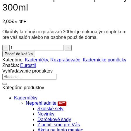
300ml
2,00
€
s DPH
Okrúhly farebný rozprašovač 300ml je dokonalým doplnkom
pre váš salón alebo na osobné použitie doma.
množstvo
Eurostil
Pridať do košíka
Rozprašovač
Kategórie:
Kaderníčky
,
Rozprašovače
,
Kadernícke pomôcky
plastový
Značka:
Eurostil
300ml
Vyhľadávanie produktov
Hľadať:
Kategórie produktov
Kaderníčky
Neprehliadnite
Školské sety
Novinky
Darčekové sady
Zlacnili sme pre Vás
Akcia na tento mesiac