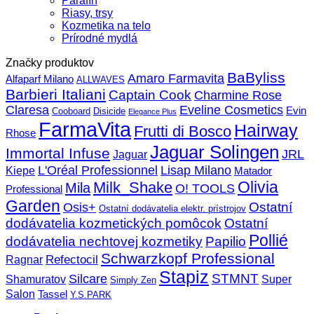
Parafín
Riasy, trsy
Kozmetika na telo
Prírodné mydlá
Značky produktov
BaByliss
Amaro Farmavita
Alfaparf Milano
ALLWAVES
Barbieri Italiani
Captain Cook
Charmine Rose
Claresa
Eveline Cosmetics
Evin
Cooboard
Disicide
Elegance Plus
FarmaVita
Hairway
Frutti di Bosco
Rhose
Jaguar Solingen
Immortal Infuse
JRL
Jaguar
L'Oréal Professionnel
Lisap Milano
Kiepe
Matador
Olivia
Milk_Shake
Mila
O! TOOLS
Professional
Garden
Ostatní
Osis+
Ostatní dodávatelia elektr. prístrojov
dodávatelia kozmetických pomôcok
Ostatní
Pollié
dodávatelia nechtovej kozmetiky
Papilio
Schwarzkopf Professional
Refectocil
Ragnar
Stapiz
STMNT
Silcare
Super
Shamuratov
Simply Zen
Salon
Tassel
Y.S.PARK