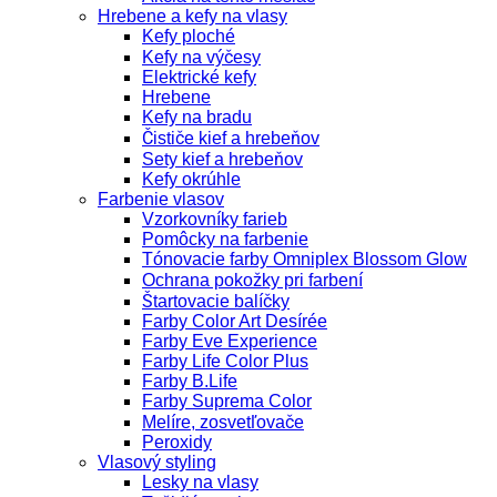
Hrebene a kefy na vlasy
Kefy ploché
Kefy na výčesy
Elektrické kefy
Hrebene
Kefy na bradu
Čističe kief a hrebeňov
Sety kief a hrebeňov
Kefy okrúhle
Farbenie vlasov
Vzorkovníky farieb
Pomôcky na farbenie
Tónovacie farby Omniplex Blossom Glow
Ochrana pokožky pri farbení
Štartovacie balíčky
Farby Color Art Desírée
Farby Eve Experience
Farby Life Color Plus
Farby B.Life
Farby Suprema Color
Melíre, zosvetľovače
Peroxidy
Vlasový styling
Lesky na vlasy