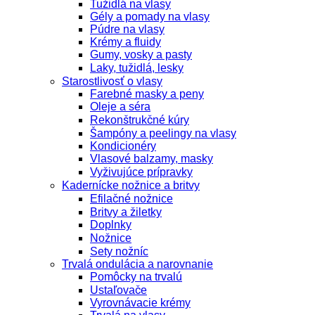
Tužidlá na vlasy
Gély a pomady na vlasy
Púdre na vlasy
Krémy a fluidy
Gumy, vosky a pasty
Laky, tužidlá, lesky
Starostlivosť o vlasy
Farebné masky a peny
Oleje a séra
Rekonštrukčné kúry
Šampóny a peelingy na vlasy
Kondicionéry
Vlasové balzamy, masky
Vyživujúce prípravky
Kadernícke nožnice a britvy
Efilačné nožnice
Britvy a žiletky
Doplnky
Nožnice
Sety nožníc
Trvalá ondulácia a narovnanie
Pomôcky na trvalú
Ustaľovače
Vyrovnávacie krémy