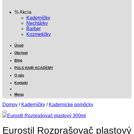
Akcia
Kaderníčky
Nechtárky
Barber
Kozmetičky
Úvod
Obchod
Blog
PULS HAIR ACADEMY
O nás
Kontakt
Menu
Domov
/
Kaderníčky
/
Kadernícke pomôcky
Eurostil Rozprašovač plastový