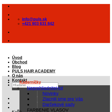
Skip
to
content
info@puls.sk
+421 903 631 842
Úvod
Obchod
Blog
PULS HAIR ACADEMY
O nás
Kontakt
Kaderníčky
Hľadať:
Neprehliadnite
Novinky
Zlacnili sme pre Vás
Darčekové sady
FARBENIE VLASOV
Košík