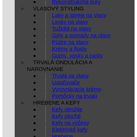
Rekonštrukčné kúry
VLASOVÝ STYLING
Laky a spreje na vlasy
Lesky na vlasy
Tužidlá na vlasy
Gély a pomady na vlasy
Púdre na vlasy
Krémy a fluidy
Gumy, vosky a pasty
TRVALÁ ONDULÁCIA A
NAROVNANIE
Trvalá na vlasy
Ustaľovače
Vyrovnávacie krémy
Pomôcky na trvalú
HREBENE A KEFY
Kefy okrúhle
Kefy ploché
Kefy na výčesy
Elektrické kefy
Hrebene