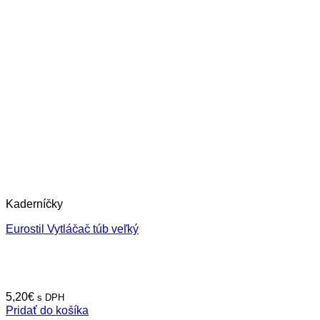
Kaderníčky
Eurostil Vytláčač túb veľký
5,20
€
s DPH
Pridať do košíka