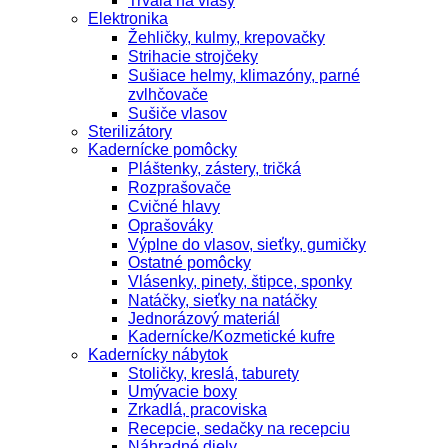
Trvalá na vlasy
Elektronika
Žehličky, kulmy, krepovačky
Strihacie strojčeky
Sušiace helmy, klimazóny, parné
zvlhčovače
Sušiče vlasov
Sterilizátory
Kadernícke pomôcky
Pláštenky, zástery, tričká
Rozprašovače
Cvičné hlavy
Oprašováky
Výplne do vlasov, sieťky, gumičky
Ostatné pomôcky
Vlásenky, pinety, štipce, sponky
Natáčky, sieťky na natáčky
Jednorázový materiál
Kadernícke/Kozmetické kufre
Kadernícky nábytok
Stoličky, kreslá, taburety
Umývacie boxy
Zrkadlá, pracoviska
Recepcie, sedačky na recepciu
Náhradné diely