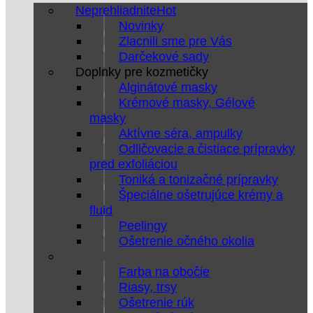
Neprehliadnite
Novinky
Zlacnili sme pre Vás
Darčekové sady
Doplnky pre kozmetičky
Alginátové masky
Krémové masky, Gélové
masky
Aktívne séra, ampulky
Odličovacie a čistiace prípravky
pred exfoliáciou
Toniká a tonizačné prípravky
Špeciálne ošetrujúce krémy a
fluid
Peelingy
Ošetrenie očného okolia
Farba na obočie
Riasy, trsy
Ošetrenie rúk