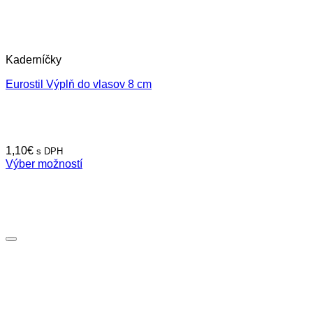
Kaderníčky
Eurostil Výplň do vlasov 8 cm
1,10
€
s DPH
Výber možností
Tento
produkt
má
viacero
variantov.
Možnosti
si
môžete
vybrať
na
stránke