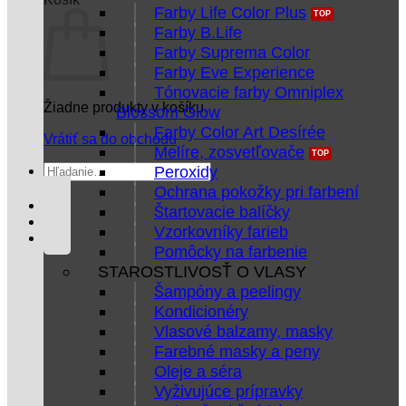
Farby Life Color Plus
Farby B.Life
Farby Suprema Color
Farby Eve Experience
Tónovacie farby Omniplex
Žiadne produkty v košíku.
Blossom Glow
Farby Color Art Desírée
Vrátiť sa do obchodu
Melíre, zosvetľovače
Hľadať:
Peroxidy
Ochrana pokožky pri farbení
Štartovacie balíčky
Vzorkovníky farieb
Pomôcky na farbenie
STAROSTLIVOSŤ O VLASY
Šampóny a peelingy
Kondicionéry
Vlasové balzamy, masky
Farebné masky a peny
Oleje a séra
Vyživujúce prípravky