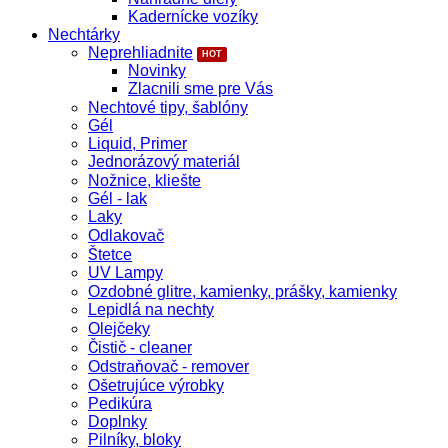
Kadernícke vozíky
Nechtárky
Neprehliadnite
Novinky
Zlacnili sme pre Vás
Nechtové tipy, šablóny
Gél
Liquid, Primer
Jednorázový materiál
Nožnice, kliešte
Gél - lak
Laky
Odlakovač
Štetce
UV Lampy
Ozdobné glitre, kamienky, prášky, kamienky
Lepidlá na nechty
Olejčeky
Čistič - cleaner
Odstraňovač - remover
Ošetrujúce výrobky
Pedikúra
Doplnky
Pilníky, bloky