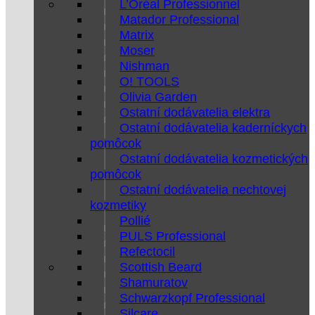
L’Oréal Professionnel
Matador Professional
Matrix
Moser
Nishman
O! TOOLS
Olivia Garden
Ostatní dodávatelia elektra
Ostatní dodávatelia kaderníckych
pomôcok
Ostatní dodávatelia kozmetických
pomôcok
Ostatní dodávatelia nechtovej
kozmetiky
Pollié
PULS Professional
Refectocil
Scottish Beard
Shamuratov
Schwarzkopf Professional
Silcare