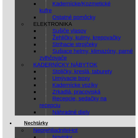
Kadernícke/Kozmetické
kufre
Ostatné pomôcky
ELEKTRONIKA
Sušiče vlasov
Žehličky, kulmy, krepovačky
Strihacie strojčeky
Sušiace helmy, klimazóny, parné
zvlhčovače
KADERNÍCKY NÁBYTOK
Stoličky, kreslá, taburety
Umývacie boxy
Kadernícke vozíky
Zrkadlá, pracoviská
Recepcie, sedačky na
recepciu
Náhradné diely
Nechtárky
Neprehliadnite
Novinky