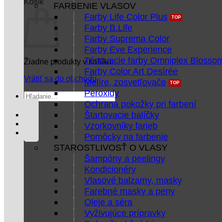
Košík
FARBENIE VLASOV
Farby Life Color Plus
Farby B.Life
Farby Suprema Color
Farby Eve Experience
Tónovacie farby Omniplex Blosso
Žiadne produkty v košíku.
Farby Color Art Desírée
Vrátiť sa do obchodu
Melíre, zosvetľovače
Peroxidy
Hľadať:
Ochrana pokožky pri farbení
Štartovacie balíčky
Vzorkovníky farieb
Pomôcky na farbenie
STAROSTLIVOSŤ O VLASY
Šampóny a peelingy
Kondicionéry
Vlasové balzamy, masky
Farebné masky a peny
Oleje a séra
Vyživujúce prípravky