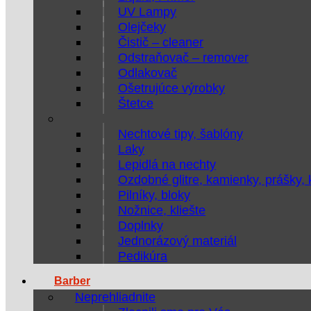
UV Lampy
Olejčeky
Čistič – cleaner
Odstraňovač – remover
Odlakovač
Ošetrujúce výrobky
Štetce
Nechtové tipy, šablóny
Laky
Lepidlá na nechty
Ozdobné glitre, kamienky, prášky,
Pilníky, bloky
Nožnice, kliešte
Doplnky
Jednorázový materiál
Pedikúra
Barber
Neprehliadnite