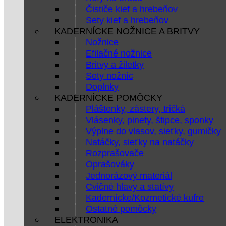
Čističe kief a hrebeňov
Sety kief a hrebeňov
KADERNÍCKE NOŽNICE A BRITVY
Nožnice
Efilačné nožnice
Britvy a žiletky
Sety nožníc
Doplnky
KADERNÍCKE POMÔCKY
Pláštenky, zástery, tričká
Vlásenky, pinety, štipce, sponky
Výplne do vlasov, sieťky, gumičky
Natáčky, sieťky na natáčky
Rozprašovače
Oprašováky
Jednorázový materiál
Cvičné hlavy a statívy
Kadernícke/Kozmetické kufre
Ostatné pomôcky
ELEKTRONIKA