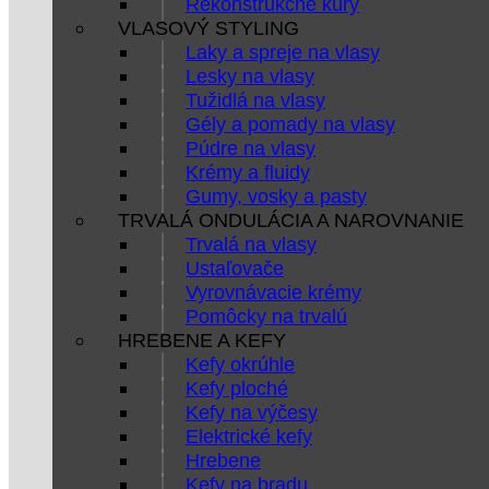
Rekonštrukčné kúry
VLASOVÝ STYLING
Laky a spreje na vlasy
Lesky na vlasy
Tužidlá na vlasy
Gély a pomady na vlasy
Púdre na vlasy
Krémy a fluidy
Gumy, vosky a pasty
TRVALÁ ONDULÁCIA A NAROVNANIE
Trvalá na vlasy
Ustaľovače
Vyrovnávacie krémy
Pomôcky na trvalú
HREBENE A KEFY
Kefy okrúhle
Kefy ploché
Kefy na výčesy
Elektrické kefy
Hrebene
Kefy na bradu