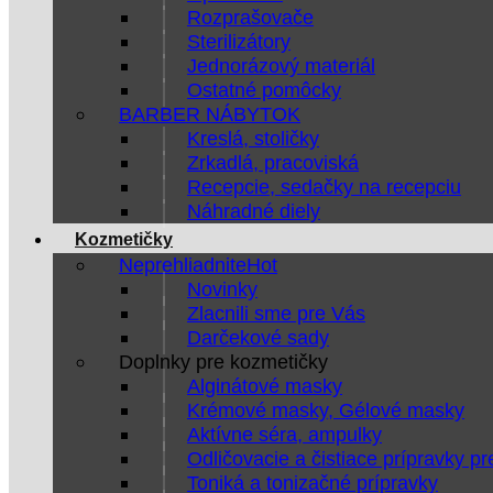
Rozprašovače
Sterilizátory
Jednorázový materiál
Ostatné pomôcky
BARBER NÁBYTOK
Kreslá, stoličky
Zrkadlá, pracoviská
Recepcie, sedačky na recepciu
Náhradné diely
Kozmetičky
Neprehliadnite
Novinky
Zlacnili sme pre Vás
Darčekové sady
Doplnky pre kozmetičky
Alginátové masky
Krémové masky, Gélové masky
Aktívne séra, ampulky
Odličovacie a čistiace prípravky pr
Toniká a tonizačné prípravky