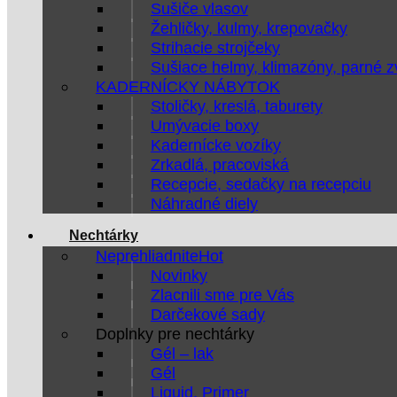
Sušiče vlasov
Žehličky, kulmy, krepovačky
Strihacie strojčeky
Sušiace helmy, klimazóny, parné 
KADERNÍCKY NÁBYTOK
Stoličky, kreslá, taburety
Umývacie boxy
Kadernícke vozíky
Zrkadlá, pracoviská
Recepcie, sedačky na recepciu
Náhradné diely
Nechtárky
Neprehliadnite
Novinky
Zlacnili sme pre Vás
Darčekové sady
Doplnky pre nechtárky
Gél – lak
Gél
Liquid, Primer