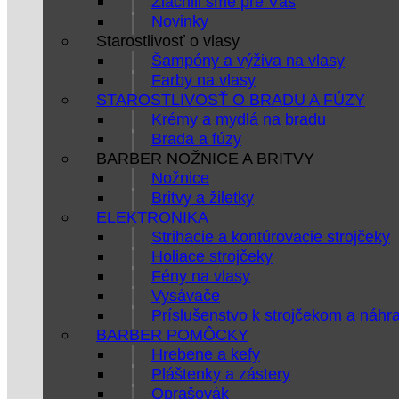
Zlacnili sme pre Vás
Novinky
Starostlivosť o vlasy
Šampóny a výživa na vlasy
Farby na vlasy
STAROSTLIVOSŤ O BRADU A FÚZY
Krémy a mydlá na bradu
Brada a fúzy
BARBER NOŽNICE A BRITVY
Nožnice
Britvy a žiletky
ELEKTRONIKA
Strihacie a kontúrovacie strojčeky
Holiace strojčeky
Fény na vlasy
Vysávače
Príslušenstvo k strojčekom a náhr
BARBER POMÔCKY
Hrebene a kefy
Pláštenky a zástery
Oprašovák