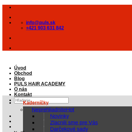
Skip
to
content
info@puls.sk
+421 903 631 842
Úvod
Obchod
Blog
PULS HAIR ACADEMY
O nás
Kontakt
Hľadať:
Kaderníčky
Neprehliadnite
Novinky
Zlacnili sme pre Vás
Darčekové sady